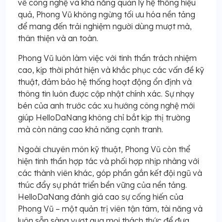
về công nghệ và khả năng quản lý hệ thống hiệu
quả, Phong Vũ không ngừng tối ưu hóa nền tảng
để mang đến trải nghiệm người dùng mượt mà,
thân thiện và an toàn.
Phong Vũ luôn làm việc với tinh thần trách nhiệm
cao, kịp thời phát hiện và khắc phục các vấn đề kỹ
thuật, đảm bảo hệ thống hoạt động ổn định và
thông tin luôn được cập nhật chính xác. Sự nhạy
bén của anh trước các xu hướng công nghệ mới
giúp HelloDaNang không chỉ bắt kịp thị trường
mà còn nâng cao khả năng cạnh tranh.
Ngoài chuyên môn kỹ thuật, Phong Vũ còn thể
hiện tinh thần hợp tác và phối hợp nhịp nhàng với
các thành viên khác, góp phần gắn kết đội ngũ và
thúc đẩy sự phát triển bền vững của nền tảng.
HelloDaNang đánh giá cao sự cống hiến của
Phong Vũ – một quản trị viên tận tâm, tài năng và
luôn sẵn sàng vượt qua mọi thách thức để đưa