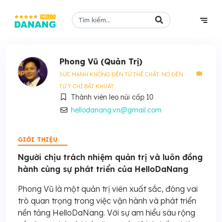
Phong Vũ (Quản Trị)
SỨC MẠNH KHÔNG ĐẾN TỪ THỂ CHẤT. NÓ ĐẾN
TỪ Ý CHÍ BẤT KHUẤT
Thành viên leo núi cấp 10
hellodanang.vn@gmail.com
GIỚI THIỆU
Người chịu trách nhiệm quản trị và luôn đồng
hành cùng sự phát triển của HelloDaNang
Phong Vũ là một quản trị viên xuất sắc, đóng vai
trò quan trọng trong việc vận hành và phát triển
nền tảng HelloDaNang. Với sự am hiểu sâu rộng