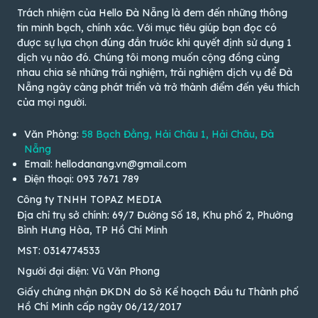
Trách nhiệm của Hello Đà Nẵng là đem đến những thông
tin minh bạch, chính xác. Với mục tiêu giúp bạn đọc có
được sự lựa chọn đúng đắn trước khi quyết định sử dụng 1
dịch vụ nào đó. Chúng tôi mong muốn cộng đồng cùng
nhau chia sẻ những trải nghiệm, trải nghiệm dịch vụ để Đà
Nẵng ngày càng phát triển và trở thành điểm đến yêu thích
của mọi người.
Văn Phòng:
58 Bạch Đằng, Hải Châu 1, Hải Châu, Đà
Nẵng
Email: hellodanang.vn@gmail.com
Điện thoại: 093 7671 789
Công ty TNHH TOPAZ MEDIA
Địa chỉ trụ sở chính: 69/7 Đường Số 18, Khu phố 2, Phường
Bình Hưng Hòa, TP Hồ Chí Minh
MST: 0314774533
Người đại diện: Vũ Văn Phong
Giấy chứng nhận ĐKDN do Sở Kế hoạch Đầu tư Thành phố
Hồ Chí Minh cấp ngày 06/12/2017