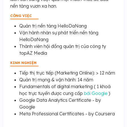
nền tảng vươn xa hơn.
CÔNG VIỆC
Quản trị nền tảng HelloDaNang
Vận hành nhân sự phát triển nền tảng
HelloDaNang
Thành viên hội đồng quản trị của công ty
topAZ Media
KINH NGHIỆM
Tiếp thị trực tiếp (Marketing Online): > 12 năm
Quản trị mạng & vận hành: 14 năm
Fundamentals of digital marketing ( 1 khoá
học trực tuyến được cung cấp
bởi Google
)
Google Data Analytics Certificate - by
Google
Meta Professional Certificates - by Coursera