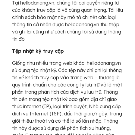
Tại hellodanang.vn, chúng tôi coi quyền riêng tư
của khách truy cập là vô cùng quan trọng. Tài liệu
chính sách bảo mật này mô tả chi tiết các loại
thông tin cá nhân được hellodanang.vn thu thập
và ghi lại cũng như cách chúng tôi sử dụng thông
tin đó.
Tệp nhật ký truy cập
Giống như nhiều trang web khác, hellodanang.vn
sử dụng tệp nhật ký. Các tệp này chỉ ghi lại thông
tin về khách truy cập vào trang web – thường là
quy trình chuẩn cho các công ty lưu trữ và là một
phần trong phân tích của dịch vụ lưu trữ. Thông
tin bên trong tệp nhật ký bao gồm địa chỉ giao
thức internet (IP), loại trình duyệt, Nhà cung cấp
dịch vụ Internet (ISP), dấu thời gian/ngày, trang
giới thiệu/thoát và có thể là số lần nhấp. Thông
tin này được sử dụng để phân tích xu hướng,