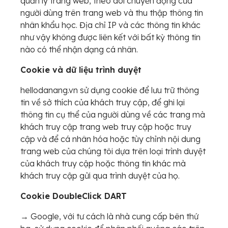
quản lý trang web, theo dõi chuyển động của
người dùng trên trang web và thu thập thông tin
nhân khẩu học. Địa chỉ IP và các thông tin khác
như vậy không được liên kết với bất kỳ thông tin
nào có thể nhận dạng cá nhân.
Cookie và dữ liệu trình duyệt
hellodanang.vn sử dụng cookie để lưu trữ thông
tin về sở thích của khách truy cập, để ghi lại
thông tin cụ thể của người dùng về các trang mà
khách truy cập trang web truy cập hoặc truy
cập và để cá nhân hóa hoặc tùy chỉnh nội dung
trang web của chúng tôi dựa trên loại trình duyệt
của khách truy cập hoặc thông tin khác mà
khách truy cập gửi qua trình duyệt của họ.
Cookie DoubleClick DART
→ Google, với tư cách là nhà cung cấp bên thứ