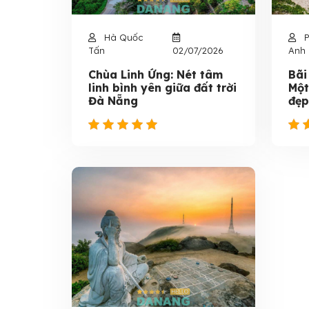
Hà Quốc
P
Tấn
02/07/2026
Anh
Chùa Linh Ứng: Nét tâm
Bãi
linh bình yên giữa đất trời
Một
Đà Nẵng
đẹp