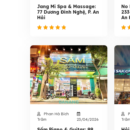
Jang Mi Spa & Massage:
No 
77 Dương Đình Nghệ, P. An
233
Hải
An 
Phan Hà Bích
P
Trâm
23/04/2026
Trâ
Sấm Piano & Guitar: 99
Hải