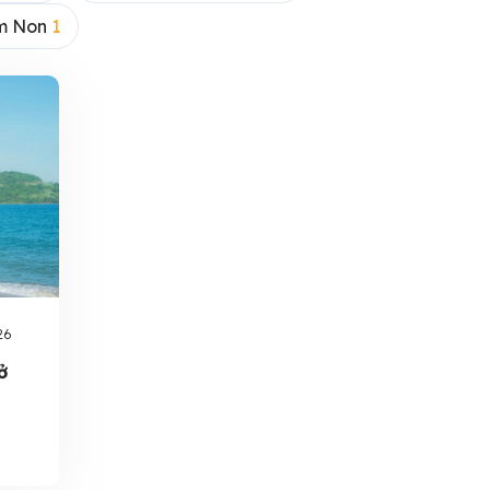
m Non
1
26
ở