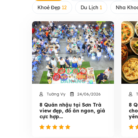
Khoẻ Đẹp
12
Du Lịch
1
Nha Kho
Tường Vy
24/06/2026
T
8 Quán nhậu tại Sơn Trà
8 Q
view đẹp, đồ ăn ngon, giá
cho
cực hợp...
yên