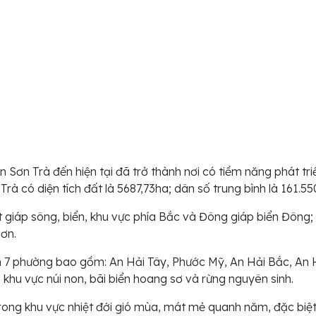
n Trà đến hiện tại đã trở thành nơi có tiềm năng phát triển
à có diện tích đất là 5687,73ha; dân số trung bình là 161.55
t giáp sông, biển, khu vực phía Bắc và Đông giáp biển Đông
ơn.
h 7 phường bao gồm: An Hải Tây, Phước Mỹ, An Hải Bắc, An 
khu vực núi non, bãi biển hoang sơ và rừng nguyên sinh.
rong khu vực nhiệt đới gió mùa, mát mẻ quanh năm, đặc biệt 