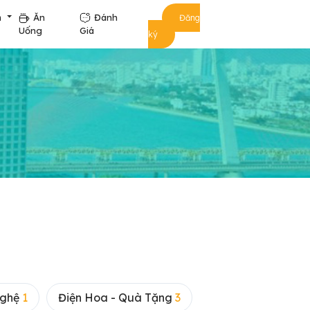
m
Ăn
Đánh
Đăng
Uống
Giá
ký
Nghệ
1
Điện Hoa - Quà Tặng
3