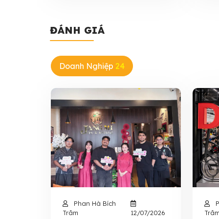
ĐÁNH GIÁ
Doanh Nghiệp
24
Phan Hà Bích
P
Trâm
12/07/2026
Trâ