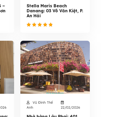
4 –
Stella Maris Beach
Sơn
Danang: 03 Võ Văn Kiệt, P.
An Hải
Vũ Đình Thế
2026
Anh
22/02/2026
ung:
Nhà hàng Lâu Phai: 401