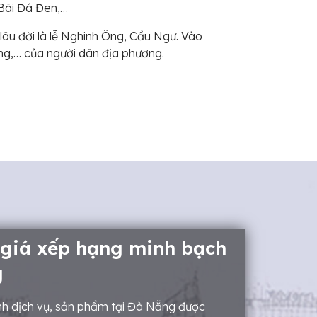
 Bãi Đá Đen,…
lâu đời là lễ Nghinh Ông, Cầu Ngư. Vào
úng,… của người dân địa phương.
 giá xếp hạng minh bạch
g
h dịch vụ, sản phẩm tại Đà Nẵng được