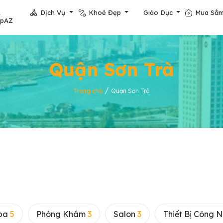
Dịch Vụ
Khoẻ Đẹp
Giáo Dục
Mua Sắ
opAZ
Quận Sơn Trà
/
Trang chủ
Quận Sơn Trà
pa
5
Phòng Khám
3
Salon
3
Thiết Bị Công 