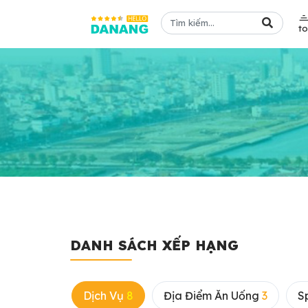
t
DANH SÁCH XẾP HẠNG
Dịch Vụ
8
Địa Điểm Ăn Uống
3
S