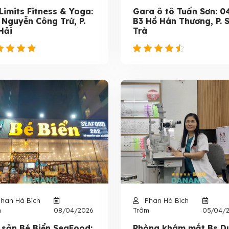
Limits Fitness & Yoga:
Gara ô tô Tuấn Sơn: 0
 Nguyễn Công Trứ, P.
B3 Hồ Hán Thương, P. 
Hải
Trà
han Hà Bích
Phan Hà Bích
m
08/04/2026
Trâm
05/04/
 sản Bé Biển SeaFood:
Phòng khám mắt Bs D