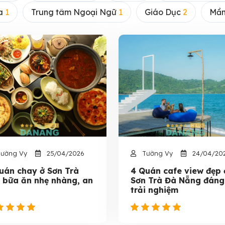
a
1
Trung tâm Ngoại Ngữ
1
Giáo Dục
2
Mầ
ường Vy
25/04/2026
Tường Vy
24/04/20
uán chay ở Sơn Trà
4 Quán cafe view đẹp 
 bữa ăn nhẹ nhàng, an
Sơn Trà Đà Nẵng đáng
trải nghiệm