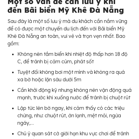
Một số vấn đề cần lưu ý khi
đến Bãi biển Mỹ Khê Đà Nẵng
Sau đây là một số lưu ý mà du khách cần nắm vững
để có được một chuyến du lịch đến với Bãi biển Mỹ
Khê Đà Nẵng an toàn, vui vẻ và trọn vẹn nhất. Bao
gồm:
Không nên tắm biển khi nhiệt độ thấp hơn 18 độ
C, để tránh bị cảm cúm, phát sốt
Tuyệt đối không bơi một mình và không ra quá
xa bờ hoặc lặn sâu dưới 5m
Cần khởi động kỹ nhưng không nên vận động quá
mạnh, trước khi xuống nước để tránh bị chuột rút
Lập tức lên bờ ngay, khi cảm thấy có các triệu
chứng, như: chuột rút, ớn lạnh, mệt mỏi, ngứa
ngáy,…
Chú ý quan sát cờ giới hạn khu vực chơi để tránh