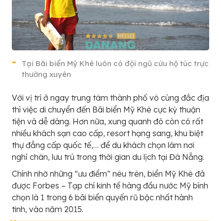
Tại Bãi biển Mỹ Khê luôn có đội ngũ cứu hộ túc trực
thường xuyên
Với vị trí ở ngay trung tâm thành phố vô cùng đắc địa
thì việc di chuyển đến Bãi biển Mỹ Khê cực kỳ thuận
tiện và dễ dàng. Hơn nữa, xung quanh đó còn có rất
nhiều khách sạn cao cấp, resort hạng sang, khu biệt
thự đẳng cấp quốc tế,… để du khách chọn làm nơi
nghỉ chân, lưu trú trong thời gian du lịch tại Đà Nẵng.
Chính nhờ những “ưu điểm” nêu trên, biển Mỹ Khê đã
được Forbes – Tạp chí kinh tế hàng đầu nước Mỹ bình
chọn là 1 trong 6 bãi biển quyến rũ bậc nhất hành
tinh, vào năm 2015.