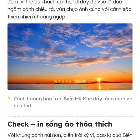
đềm, vì thế du khách có thể tới đây để vừa đi dạo,
ngắm cảnh chiều tà, vừa chụp ảnh cùng với cảnh sắc
thiên nhiên choáng ngợp.
Cảnh hoàng hôn trên Biển Mỹ Khê đầy lãng mạn và
nên thơ
Check – in sống ảo thỏa thích
Với khung cảnh núi non, biển trời kỳ vĩ, bao la của Biển