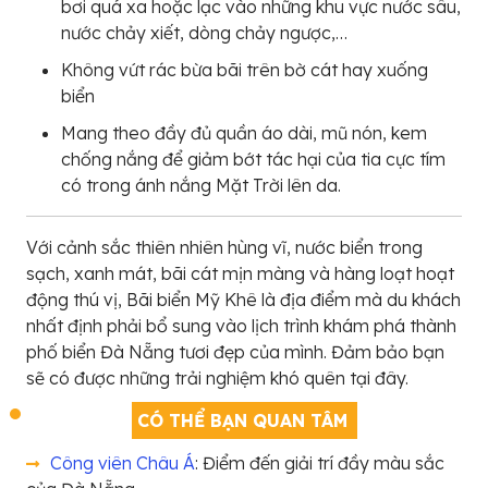
bơi quá xa hoặc lạc vào những khu vực nước sâu,
nước chảy xiết, dòng chảy ngược,…
Không vứt rác bừa bãi trên bờ cát hay xuống
biển
Mang theo đầy đủ quần áo dài, mũ nón, kem
chống nắng để giảm bớt tác hại của tia cực tím
có trong ánh nắng Mặt Trời lên da.
Với cảnh sắc thiên nhiên hùng vĩ, nước biển trong
sạch, xanh mát, bãi cát mịn màng và hàng loạt hoạt
động thú vị, Bãi biển Mỹ Khê là địa điểm mà du khách
nhất định phải bổ sung vào lịch trình khám phá thành
phố biển Đà Nẵng tươi đẹp của mình. Đảm bảo bạn
sẽ có được những trải nghiệm khó quên tại đây.
CÓ THỂ BẠN QUAN TÂM
Công viên Châu Á
: Điểm đến giải trí đầy màu sắc