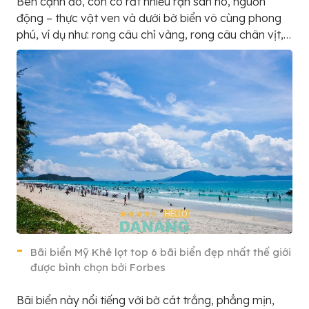
Bên cạnh đó, còn có rất nhiều rạn san hô, nguồn
động – thực vật ven và dưới bờ biển vô cùng phong
phú, ví dụ như: rong câu chỉ vàng, rong câu chân vịt,…
Bãi biển Mỹ Khê lọt top 6 bãi biển đẹp nhất thế giới
được bình chọn bởi Forbes
Bãi biển này nổi tiếng với bờ cát trắng, phẳng mịn,