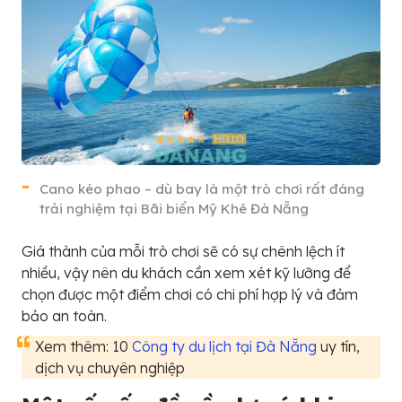
Cano kéo phao – dù bay là một trò chơi rất đáng
trải nghiệm tại Bãi biển Mỹ Khê Đà Nẵng
Giá thành của mỗi trò chơi sẽ có sự chênh lệch ít
nhiều, vậy nên du khách cần xem xét kỹ lưỡng để
chọn được một điểm chơi có chi phí hợp lý và đảm
bảo an toàn.
Xem thêm: 10
Công ty du lịch tại Đà Nẵng
uy tín,
dịch vụ chuyên nghiệp