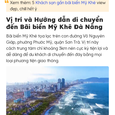
Xem thêm: 5
Khách sạn gần bãi biển Mỹ Khê
view
đẹp, chill hết ý
Vị trí và Hướng dẫn di chuyển
đến Bãi biển Mỹ Khê Đà Nẵng
Bãi biển Mỹ Khê tọa lạc trên con đường Võ Nguyên
Giáp, phường Phước Mỹ, quận Sơn Trà. Vị trí này
cách trung tâm chỉ khoảng 3km nên cực kỳ tiện lợi và
dễ dàng để du khách di chuyển đến đây bằng mọi
loại phương tiện giao thông.