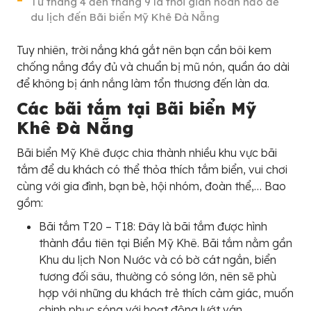
Từ tháng 4 đến tháng 9 là thời gian hoàn hảo để
du lịch đến Bãi biển Mỹ Khê Đà Nẵng
Tuy nhiên, trời nắng khá gắt nên bạn cần bôi kem
chống nắng đầy đủ và chuẩn bị mũ nón, quần áo dài
để không bị ánh nắng làm tổn thương đến làn da.
Các bãi tắm tại Bãi biển Mỹ
Khê Đà Nẵng
Bãi biển Mỹ Khê được chia thành nhiều khu vực bãi
tắm để du khách có thể thỏa thích tắm biển, vui chơi
cùng với gia đình, bạn bè, hội nhóm, đoàn thể,… Bao
gồm:
Bãi tắm T20 – T18: Đây là bãi tắm được hình
thành đầu tiên tại Biển Mỹ Khê. Bãi tắm nằm gần
Khu du lịch Non Nước và có bờ cát ngắn, biển
tương đối sâu, thường có sóng lớn, nên sẽ phù
hợp với những du khách trẻ thích cảm giác, muốn
chinh phục sóng với hoạt động lướt ván.