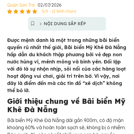
Quận Sơn Trà
02/07/2026
5/5 - (2 bình chọn)
NỘI DUNG SẮP XẾP
Được mệnh danh là một trong những bãi biển
quyến rũ nhất thế giới, Bãi biển Mỹ Khê Đà Nẵng
hấp dẫn du khách thập phương bởi vẻ đẹp non
nước hùng vĩ, mênh mông và bình yên. Đối lập
với đó là sự nhộn nhịp, sôi nổi của các hàng loạt
hoạt động vui chơi, giải trí trên bờ. Vì vậy, nơi
đây là điểm đến mà các tín đồ “xê dịch” không
thể bỏ lỡ.
Giới thiệu chung về Bãi biển Mỹ
Khê Đà Nẵng
Bãi biển Mỹ Khê Đà Nẵng dài gần 900m, có độ mặn
khoảng 60% và hoàn toàn sạch sẽ, không bị ô nhiễm.