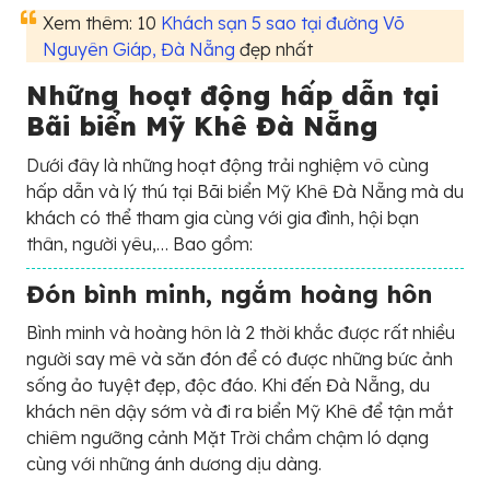
Xem thêm: 10
Khách sạn 5 sao tại đường Võ
Nguyên Giáp, Đà Nẵng
đẹp nhất
Những hoạt động hấp dẫn tại
Bãi biển Mỹ Khê Đà Nẵng
Dưới đây là những hoạt động trải nghiệm vô cùng
hấp dẫn và lý thú tại Bãi biển Mỹ Khê Đà Nẵng mà du
khách có thể tham gia cùng với gia đình, hội bạn
thân, người yêu,… Bao gồm:
Đón bình minh, ngắm hoàng hôn
Bình minh và hoàng hôn là 2 thời khắc được rất nhiều
người say mê và săn đón để có được những bức ảnh
sống ảo tuyệt đẹp, độc đáo. Khi đến Đà Nẵng, du
khách nên dậy sớm và đi ra biển Mỹ Khê để tận mắt
chiêm ngưỡng cảnh Mặt Trời chầm chậm ló dạng
cùng với những ánh dương dịu dàng.