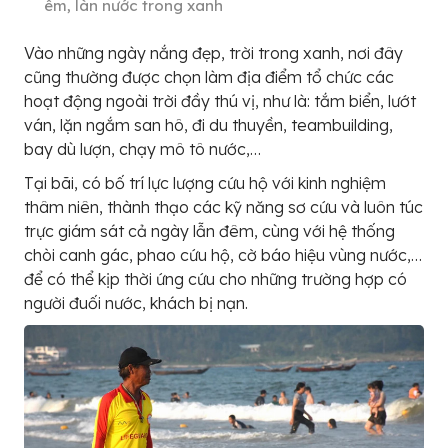
êm, làn nước trong xanh
Vào những ngày nắng đẹp, trời trong xanh, nơi đây
cũng thường được chọn làm địa điểm tổ chức các
hoạt động ngoài trời đầy thú vị, như là: tắm biển, lướt
ván, lặn ngắm san hô, đi du thuyền, teambuilding,
bay dù lượn, chạy mô tô nước,…
Tại bãi, có bố trí lực lượng cứu hộ với kinh nghiệm
thâm niên, thành thạo các kỹ năng sơ cứu và luôn túc
trực giám sát cả ngày lẫn đêm, cùng với hệ thống
chòi canh gác, phao cứu hộ, cờ báo hiệu vùng nước,…
để có thể kịp thời ứng cứu cho những trường hợp có
người đuối nước, khách bị nạn.