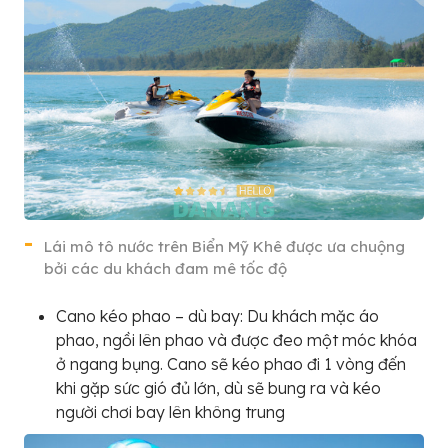
Lái mô tô nước trên Biển Mỹ Khê được ưa chuộng
bởi các du khách đam mê tốc độ
Cano kéo phao – dù bay: Du khách mặc áo
phao, ngồi lên phao và được đeo một móc khóa
ở ngang bụng. Cano sẽ kéo phao đi 1 vòng đến
khi gặp sức gió đủ lớn, dù sẽ bung ra và kéo
người chơi bay lên không trung