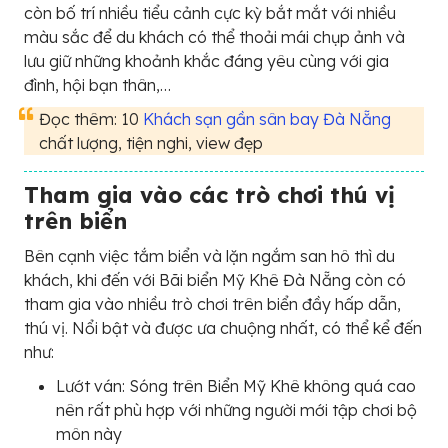
còn bố trí nhiều tiểu cảnh cực kỳ bắt mắt với nhiều
màu sắc để du khách có thể thoải mái chụp ảnh và
lưu giữ những khoảnh khắc đáng yêu cùng với gia
đình, hội bạn thân,…
Đọc thêm: 10
Khách sạn gần sân bay Đà Nẵng
chất lượng, tiện nghi, view đẹp
Tham gia vào các trò chơi thú vị
trên biển
Bên cạnh việc tắm biển và lặn ngắm san hô thì du
khách, khi đến với Bãi biển Mỹ Khê Đà Nẵng còn có
tham gia vào nhiều trò chơi trên biển đầy hấp dẫn,
thú vị. Nổi bật và được ưa chuộng nhất, có thể kể đến
như:
Lướt ván: Sóng trên Biển Mỹ Khê không quá cao
nên rất phù hợp với những người mới tập chơi bộ
môn này