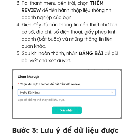
Tại thanh menu bên trái, chọn
THÊM
REVIEW
để tiến hành nhập liệu thông tin
doanh nghiệp của bạn.
Điền đầy đủ các thông tin cần thiết như tên
cơ sở, địa chỉ, số điện thoại, giấy phép kinh
doanh (bắt buộc) và những thông tin liên
quan khác.
Sau khi hoàn thành, nhấn
ĐĂNG BÀI
để gửi
bài viết chờ xét duyệt.
Bước 3: Lưu ý để dữ liệu được