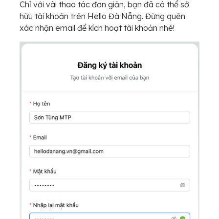
Chỉ với vài thao tác đơn giản, bạn đã có thể sở
hữu tài khoản trên Hello Đà Nẵng. Đừng quên
xác nhận email để kích hoạt tài khoản nhé!