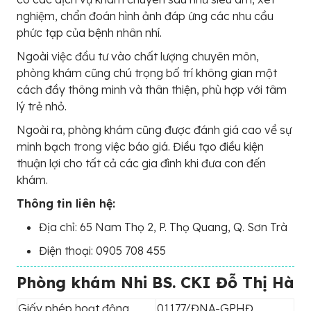
nghiệm, chẩn đoán hình ảnh đáp ứng các nhu cầu
phức tạp của bệnh nhân nhí.
Ngoài việc đầu tư vào chất lượng chuyên môn,
phòng khám cũng chú trọng bố trí không gian một
cách đầy thông minh và thân thiện, phù hợp với tâm
lý trẻ nhỏ.
Ngoài ra, phòng khám cũng được đánh giá cao về sự
minh bạch trong việc báo giá. Điều tạo điều kiện
thuận lợi cho tất cả các gia đình khi đưa con đến
khám.
Thông tin liên hệ:
Địa chỉ: 65 Nam Thọ 2, P. Thọ Quang, Q. Sơn Trà
Điện thoại: 0905 708 455
Phòng khám Nhi BS. CKI Đỗ Thị Hà
Giấy phép hoạt động
01177/ĐNA-GPHĐ