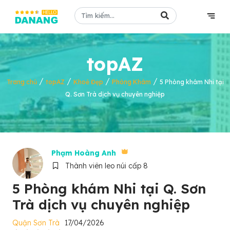
topAZ
/
/
/
/
Trang chủ
topAZ
Khoẻ Đẹp
Phòng Khám
5 Phòng khám Nhi tại
Q. Sơn Trà dịch vụ chuyên nghiệp
Phạm Hoàng Anh
Thành viên leo núi cấp 8
5 Phòng khám Nhi tại Q. Sơn
Trà dịch vụ chuyên nghiệp
Quận Sơn Trà
17/04/2026