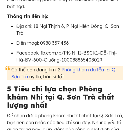
bất ngờ.
Thông tin liên hệ:
Địa chỉ: 18 Nại Thịnh 6, P. Nại Hiên Đông, Q. Sơn
Trà
Điện thoại: 0988 357 436
Facebook: fb.com/p/PK-NHI-BSCK1-Đỗ-Thị-
Hà-BV-600-Giường-100088865408029
Có thể bạn đang tìm: 2
Phòng khám da liễu tại Q.
Sơn Trà
uy tín, bác sĩ tốt
5 Tiêu chí lựa chọn Phòng
khám Nhi tại Q. Sơn Trà chất
lượng nhất
Để chọn được phòng khám nhi tốt nhất tại Q. Sơn Trà,
bạn nên cân nhắc các tiêu chí sau đây. Những yếu tố
quan trọng này, giúp đảm bảo rằng quyết định của