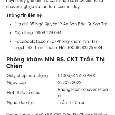
huynh hãy ghé đến và cảm nhận sự khác biệt từ sự
chuyên nghiệp và tận tâm của nơi đây.
Thông tin liên hệ:
Địa chỉ: 85 Ngô Quyền, P. An Sơn Bắc, Q. Sơn Trà
Điện thoại: 0903 223 034
Facebook: fb.com/p/Phòng-khám-Nhi-Tim-
mạch-BS-Trần-Thanh-Hải-100082825257684
Phòng khám Nhi BS. CKI Trần Thị
Chiên
Giấy phép hoạt động
01003/ĐNA-GPHĐ
Ngày cấp
22/02/2022
Phòng khám chuyên khoa
Hình thức tổ chức
nhi
Người đại diện
Trần Thị Chiên
Phòng khám Nhi của BS. CKI Trần Thị Chiên nổi tiếng