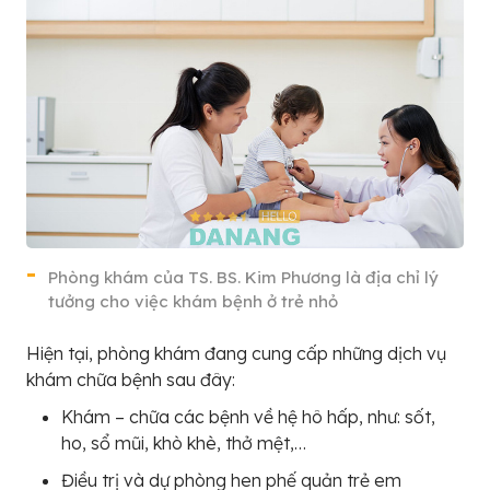
Phòng khám của TS. BS. Kim Phương là địa chỉ lý
tưởng cho việc khám bệnh ở trẻ nhỏ
Hiện tại, phòng khám đang cung cấp những dịch vụ
khám chữa bệnh sau đây:
Khám – chữa các bệnh về hệ hô hấp, như: sốt,
ho, sổ mũi, khò khè, thở mệt,…
Điều trị và dự phòng hen phế quản trẻ em