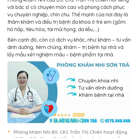
với bác sĩ có chuyên môn cao và phong cách phục
vụ chuyên nghiệp, chỉn chu. Thế mạnh của nơi đây là
thăm khám và điều trị bệnh đa khoa ở trẻ em (gồm:
hô hấp, tiêu hóa, tai mũi họng, da liễu,…)
Bên cạnh đó, còn có dịch vụ khác, như: khám – tư vấn
dinh dưỡng, tiêm chủng, khám – trị bệnh tại nhà và
lấy mẫu xét nghiệm máu – bệnh phẩm tại nhà.
Phòng khám Nhi BS. CKI Trần Thị Chiên hoạt động