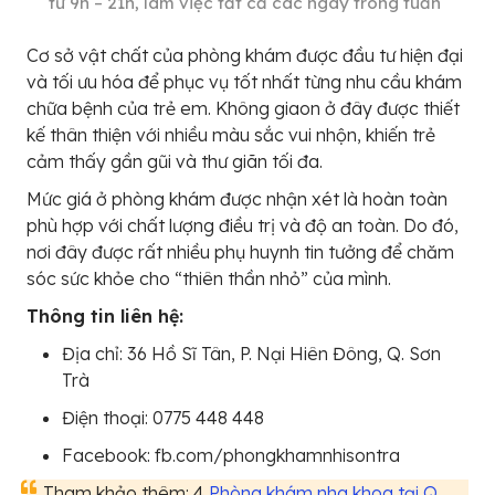
từ 9h – 21h, làm việc tất cả các ngày trong tuần
Cơ sở vật chất của phòng khám được đầu tư hiện đại
và tối ưu hóa để phục vụ tốt nhất từng nhu cầu khám
chữa bệnh của trẻ em. Không giaon ở đây được thiết
kế thân thiện với nhiều màu sắc vui nhộn, khiến trẻ
cảm thấy gần gũi và thư giãn tối đa.
Mức giá ở phòng khám được nhận xét là hoàn toàn
phù hợp với chất lượng điều trị và độ an toàn. Do đó,
nơi đây được rất nhiều phụ huynh tin tưởng để chăm
sóc sức khỏe cho “thiên thần nhỏ” của mình.
Thông tin liên hệ:
Địa chỉ: 36 Hồ Sĩ Tân, P. Nại Hiên Đông, Q. Sơn
Trà
Điện thoại: 0775 448 448
Facebook: fb.com/phongkhamnhisontra
Tham khảo thêm: 4
Phòng khám nha khoa tại Q.