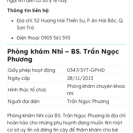
ngại tìm đến cơ sở y tế này.
Thông tin liên hệ:
Địa chỉ: 52 Hương Hải Thiền Sư, P. An Hải Bắc, Q.
Sơn Trà
Điện thoại: 0905 561 593
Phòng khám Nhi – BS. Trần Ngọc
Phương
Giấy phép hoạt động
0347/SYT-GPHĐ
Ngày cấp
28/11/2013
Phòng khám chuyên khoa
Hình thức tổ chức
nhi
Người đại diện
Trần Ngọc Phương
Phòng khám Nhi của BS. Trần Ngọc Phương là địa chỉ
hoàn hảo cho những phụ huynh đang muốn tìm một
cơ sở uy tín và đáng tin cậy để thăm khám cho bé