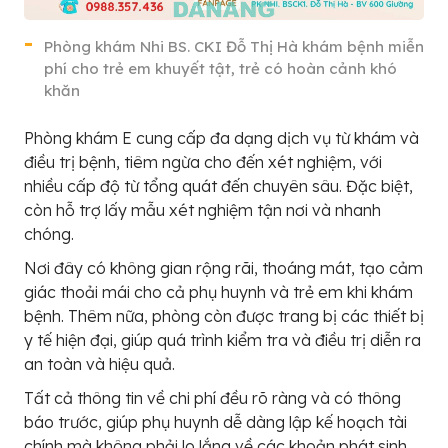
Phòng khám Nhi BS. CKI Đỗ Thị Hà khám bệnh miễn
phí cho trẻ em khuyết tật, trẻ có hoàn cảnh khó
khăn
Phòng khám E cung cấp đa dạng dịch vụ từ khám và
điều trị bệnh, tiêm ngừa cho đến xét nghiệm, với
nhiều cấp độ từ tổng quát đến chuyên sâu. Đặc biệt,
còn hỗ trợ lấy mẫu xét nghiệm tận nơi và nhanh
chóng.
Nơi đây có không gian rộng rãi, thoáng mát, tạo cảm
giác thoải mái cho cả phụ huynh và trẻ em khi khám
bệnh. Thêm nữa, phòng còn được trang bị các thiết bị
y tế hiện đại, giúp quá trình kiểm tra và điều trị diễn ra
an toàn và hiệu quả.
Tất cả thông tin về chi phí đều rõ ràng và có thông
báo trước, giúp phụ huynh dễ dàng lập kế hoạch tài
chính mà không phải lo lắng về các khoản phát sinh