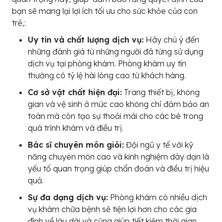
bạn sẽ mang lại lợi ích tối ưu cho sức khỏe của con
trẻ,:
Uy tín và chất lượng dịch vụ:
Hãy chú ý đến
những đánh giá từ những người đã từng sử dụng
dịch vụ tại phòng khám. Phòng khám uy tín
thường có tỷ lệ hài lòng cao từ khách hàng.
Cơ sở vật chất hiện đại:
Trang thiết bị, không
gian và vệ sinh ở mức cao không chỉ đảm bảo an
toàn mà còn tạo sự thoải mái cho các bé trong
quá trình khám và điều trị.
Bác sĩ chuyên môn giỏi:
Đội ngũ y tế với kỹ
năng chuyên môn cao và kinh nghiệm dày dạn là
yếu tố quan trọng giúp chẩn đoán và điều trị hiệu
quả.
Sự đa dạng dịch vụ:
Phòng khám có nhiều dịch
vụ khám chữa bệnh sẽ tiện lợi hơn cho các gia
đình về lâu dài và cũng giúp tiết kiệm thời gian