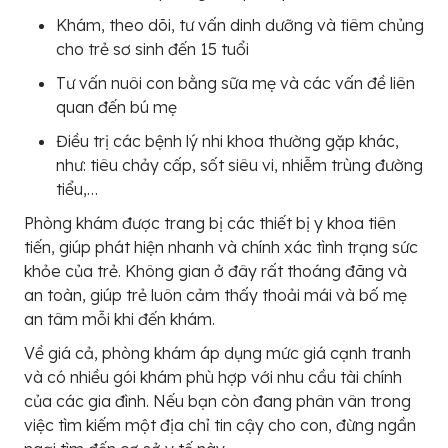
Khám, theo dõi, tư vấn dinh dưỡng và tiêm chủng
cho trẻ sơ sinh đến 15 tuổi
Tư vấn nuôi con bằng sữa mẹ và các vấn đề liên
quan đến bú mẹ
Điều trị các bệnh lý nhi khoa thường gặp khác,
như: tiêu chảy cấp, sốt siêu vi, nhiễm trùng đường
tiểu,…
Phòng khám được trang bị các thiết bị y khoa tiên
tiến, giúp phát hiện nhanh và chính xác tình trạng sức
khỏe của trẻ. Không gian ở đây rất thoáng đãng và
an toàn, giúp trẻ luôn cảm thấy thoải mái và bố mẹ
an tâm mỗi khi đến khám.
Về giá cả, phòng khám áp dụng mức giá cạnh tranh
và có nhiều gói khám phù hợp với nhu cầu tài chính
của các gia đình. Nếu bạn còn đang phân vân trong
việc tìm kiếm một địa chỉ tin cậy cho con, đừng ngần