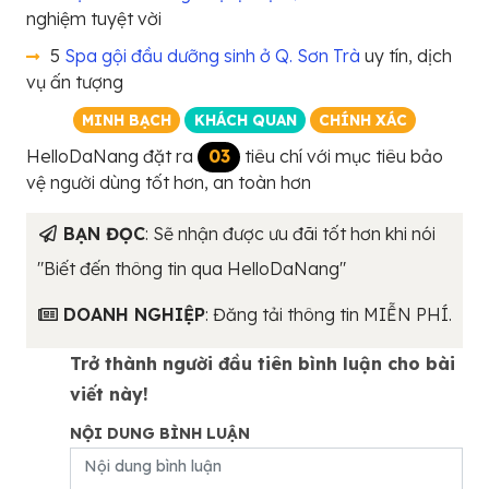
nghiệm tuyệt vời
5
Spa gội đầu dưỡng sinh ở Q. Sơn Trà
uy tín, dịch
vụ ấn tượng
MINH BẠCH
KHÁCH QUAN
CHÍNH XÁC
HelloDaNang đặt ra
03
tiêu chí với mục tiêu bảo
vệ người dùng tốt hơn, an toàn hơn
BẠN ĐỌC
: Sẽ nhận được ưu đãi tốt hơn khi nói
"Biết đến thông tin qua HelloDaNang"
DOANH NGHIỆP
: Đăng tải thông tin MIỄN PHÍ.
Trở thành người đầu tiên bình luận cho bài
viết này!
NỘI DUNG BÌNH LUẬN