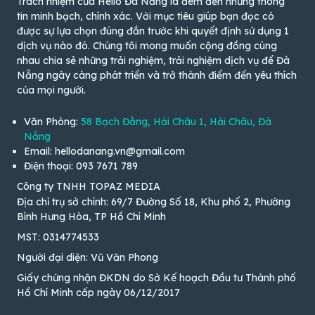
Trách nhiệm của Hello Đà Nẵng là đem đến những thông
tin minh bạch, chính xác. Với mục tiêu giúp bạn đọc có
được sự lựa chọn đúng đắn trước khi quyết định sử dụng 1
dịch vụ nào đó. Chúng tôi mong muốn cộng đồng cùng
nhau chia sẻ những trải nghiệm, trải nghiệm dịch vụ để Đà
Nẵng ngày càng phát triển và trở thành điểm đến yêu thích
của mọi người.
Văn Phòng:
58 Bạch Đằng, Hải Châu 1, Hải Châu, Đà
Nẵng
Email: hellodanang.vn@gmail.com
Điện thoại: 093 7671 789
Công ty TNHH TOPAZ MEDIA
Địa chỉ trụ sở chính: 69/7 Đường Số 18, Khu phố 2, Phường
Bình Hưng Hòa, TP Hồ Chí Minh
MST: 0314774533
Người đại diện: Vũ Văn Phong
Giấy chứng nhận ĐKDN do Sở Kế hoạch Đầu tư Thành phố
Hồ Chí Minh cấp ngày 06/12/2017