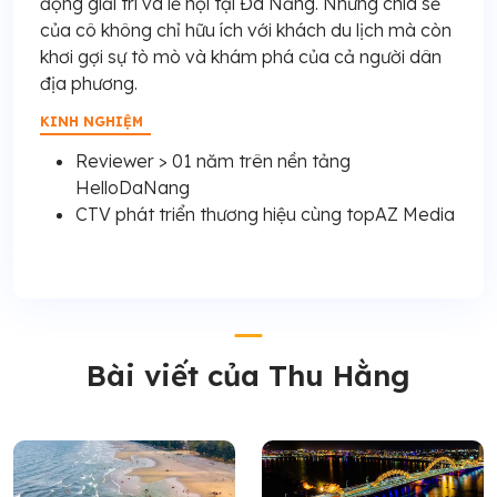
động giải trí và lễ hội tại Đà Nẵng. Những chia sẻ
của cô không chỉ hữu ích với khách du lịch mà còn
khơi gợi sự tò mò và khám phá của cả người dân
địa phương.
KINH NGHIỆM
Reviewer > 01 năm trên nền tảng
HelloDaNang
CTV phát triển thương hiệu cùng topAZ Media
Bài viết của Thu Hằng