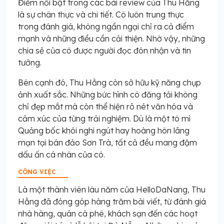
Điểm nổi bật trong các bài review của Thu Hằng
là sự chân thực và chi tiết. Cô luôn trung thực
trong đánh giá, không ngần ngại chỉ ra cả điểm
mạnh và những điều cần cải thiện. Nhờ vậy, những
chia sẻ của cô được người đọc đón nhận và tin
tưởng.
Bên cạnh đó, Thu Hằng còn sở hữu kỹ năng chụp
ảnh xuất sắc. Những bức hình cô đăng tải không
chỉ đẹp mắt mà còn thể hiện rõ nét văn hóa và
cảm xúc của từng trải nghiệm. Dù là một tô mì
Quảng bốc khói nghi ngút hay hoàng hôn lãng
mạn tại bán đảo Sơn Trà, tất cả đều mang đậm
dấu ấn cá nhân của cô.
CÔNG VIỆC
Là một thành viên lâu năm của HelloDaNang, Thu
Hằng đã đóng góp hàng trăm bài viết, từ đánh giá
nhà hàng, quán cà phê, khách sạn đến các hoạt