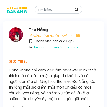
Thu Hằng
ĐÀ NẴNG, TÌNH NGƯỜI, LẠ VÀ THƠ
Thành viên tích cực Cấp 6
hellodanang.vn@gmail.com
GIỚI THIỆU
Hằng không chỉ xem việc làm reviewer là một sở
thích mà còn là sứ mệnh giúp du khách và cả
người dân địa phương hiểu thêm về Đà Nẵng. Cô
tin rằng mỗi địa điểm, mỗi món ăn đều có một
câu chuyện riêng, và nhiệm vụ của cô là kể lại
những câu chuyện ấy một cách gần gũi nhất.