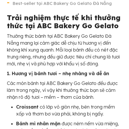
Best-seller tại ABC Bakery Go Gelato Đà Nẵng
Trải nghiệm thực tế khi thưởng
thức tại ABC Bakery Go Gelato
Thưởng thức bánh tại ABC Bakery Go Gelato Đà
Nẵng mang lại cảm giác dễ chịu từ hương vị đến
không khí xung quanh. Mỗi loại bánh đều có nét đặc
trưng riêng, nhưng đều giữ được tiêu chí chung là tươi
mới, nhẹ vị và phù hợp với khẩu vị số đông.
1. Hương vị bánh tươi – nhẹ nhàng và dễ ăn
Các món bánh tại ABC Bakery Go Gelato đều được
làm trong ngày, vì vậy khi thưởng thức bạn sẽ cảm
nhận rõ độ tươi – mềm – thơm của bánh.
Croissant
có lớp vỏ giòn nhẹ, bên trong mềm
xốp và thơm bơ vừa phải, không bị ngấy.
Bánh mì nhân mặn
được nêm nếm vừa miệng,