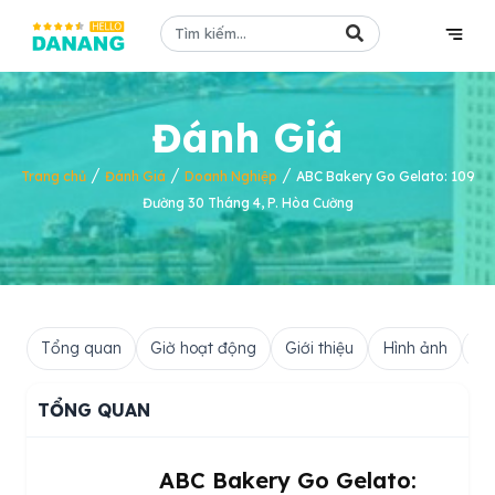
Đánh Giá
/
/
/
Trang chủ
Đánh Giá
Doanh Nghiệp
ABC Bakery Go Gelato: 109
Đường 30 Tháng 4, P. Hòa Cường
Tổng quan
Giờ hoạt động
Giới thiệu
Hình ảnh
Hỏ
TỔNG QUAN
ABC Bakery Go Gelato: