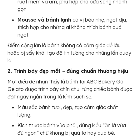
ruột mềm và ẩm, phù hợp cho bữa sáng nhanh
gọn.
Mousse và bánh lạnh
có vị béo nhẹ, ngọt dịu,
thích hợp cho những ai không thích bánh quá
ngọt.
Điểm cộng lớn là bánh không có cảm giác để lâu
hoặc bị sấy khô, tạo độ tin tưởng cho những lần quay
lại.
2. Trình bày đẹp mắt – đúng chuẩn thương hiệu
Một điều dễ nhận thấy là bánh tại ABC Bakery Go
Gelato được trình bày chỉn chu, từng chiếc bánh được
đặt ngay ngắn trong tủ kính sạch sẽ.
Màu sắc bánh tươi, đẹp, tạo cảm giác chất
lượng.
Kích thước bánh vừa phải, đúng kiểu “ăn là vừa
đủ ngon” chứ không bị quá to hay quá bé.