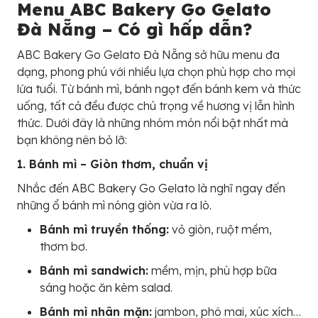
Menu ABC Bakery Go Gelato
Đà Nẵng – Có gì hấp dẫn?
ABC Bakery Go Gelato Đà Nẵng sở hữu menu đa
dạng, phong phú với nhiều lựa chọn phù hợp cho mọi
lứa tuổi. Từ bánh mì, bánh ngọt đến bánh kem và thức
uống, tất cả đều được chú trọng về hương vị lẫn hình
thức. Dưới đây là những nhóm món nổi bật nhất mà
bạn không nên bỏ lỡ:
1. Bánh mì – Giòn thơm, chuẩn vị
Nhắc đến ABC Bakery Go Gelato là nghĩ ngay đến
những ổ bánh mì nóng giòn vừa ra lò.
Bánh mì truyền thống:
vỏ giòn, ruột mềm,
thơm bơ.
Bánh mì sandwich:
mềm, mịn, phù hợp bữa
sáng hoặc ăn kèm salad.
Bánh mì nhân mặn:
jambon, phô mai, xúc xích…