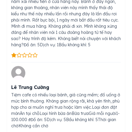
năm xài nhiều tiền ở cửa hàng này. Bánh ở đây ngon,
không gian thoáng, nhân viên này mình thấy thái độ
kiểu như thế này nhiều lần rồi nhưng đây là lần đầu rơi
phải mình. Rất bực bội, 1 ngày mới bắt đầu rất tiêu cực.
Mình đi mua hàng. Không phải đi xin. Mình không xứng
đáng để nhân viên nói 1 câu đoàng hoàng tử tế hay
sao? Hay trình độ kém. Không biết nói chuyện với khách
hàng?Đồ ăn: 5Dịch vụ: 1Bầu không khí: 5
Lê Trung Cường
Tiệm cafe có nhiều loại bánh, giá cũng mềm; đồ uống ở
mức bình thường. Không gian rộng rãi, khá yên tĩnh, phù
hợp cho ai muốn nghỉ trưa hoặc làm việc.Loại đơn đặt
mónĂn tại chỗLoại hình bữa ănBữa trưaGiá mỗi người1-
100.000 ₫Đồ ăn: 5Dịch vụ: 5Bầu không khí: 5Thời gian
chờKhông cần chờ