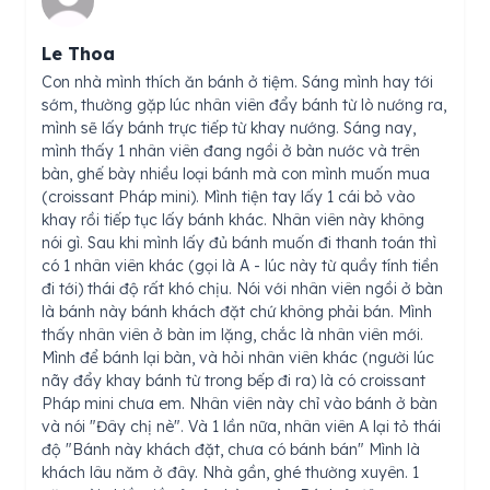
Le Thoa
Con nhà mình thích ăn bánh ở tiệm. Sáng mình hay tới
sớm, thường gặp lúc nhân viên đẩy bánh từ lò nướng ra,
mình sẽ lấy bánh trực tiếp từ khay nướng. Sáng nay,
mình thấy 1 nhân viên đang ngồi ở bàn nước và trên
bàn, ghế bày nhiều loại bánh mà con mình muốn mua
(croissant Pháp mini). Mình tiện tay lấy 1 cái bỏ vào
khay rồi tiếp tục lấy bánh khác. Nhân viên này không
nói gì. Sau khi mình lấy đủ bánh muốn đi thanh toán thì
có 1 nhân viên khác (gọi là A - lúc này từ quầy tính tiền
đi tới) thái độ rất khó chịu. Nói với nhân viên ngồi ở bàn
là bánh này bánh khách đặt chứ không phải bán. Mình
thấy nhân viên ở bàn im lặng, chắc là nhân viên mới.
Mình để bánh lại bàn, và hỏi nhân viên khác (người lúc
nãy đẩy khay bánh từ trong bếp đi ra) là có croissant
Pháp mini chưa em. Nhân viên này chỉ vào bánh ở bàn
và nói "Đây chị nè". Và 1 lần nữa, nhân viên A lại tỏ thái
độ "Bánh này khách đặt, chưa có bánh bán" Mình là
khách lâu năm ở đây. Nhà gần, ghé thường xuyên. 1