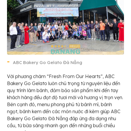
ABC Bakery Go Gelato Đà Nẵng
Với phương châm “Fresh From Our Hearts”, ABC
Bakery Go Gelato luôn chú trọng từ nguyên liệu đến
quy trình làm bánh, đảm bảo sản phẩm khi đến tay
khách hàng đều đạt độ tươi mới và hương vị trọn vẹn.
Bên cạnh đó, menu phong phú từ bánh mì, bánh
ngọt, bánh kem đến các món nước đi kèm giúp ABC
Bakery Go Gelato Đà Nẵng đáp ứng đa dạng nhu
cầu, từ bữa sáng nhanh gọn đến những buổi chiều