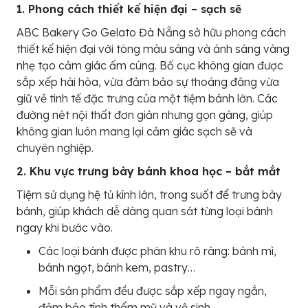
1. Phong cách thiết kế hiện đại – sạch sẽ
ABC Bakery Go Gelato Đà Nẵng sở hữu phong cách
thiết kế hiện đại với tông màu sáng và ánh sáng vàng
nhẹ tạo cảm giác ấm cúng. Bố cục không gian được
sắp xếp hài hòa, vừa đảm bảo sự thoáng đãng vừa
giữ vẻ tinh tế đặc trưng của một tiệm bánh lớn. Các
đường nét nội thất đơn giản nhưng gọn gàng, giúp
không gian luôn mang lại cảm giác sạch sẽ và
chuyên nghiệp.
2. Khu vực trưng bày bánh khoa học – bắt mắt
Tiệm sử dụng hệ tủ kính lớn, trong suốt để trưng bày
bánh, giúp khách dễ dàng quan sát từng loại bánh
ngay khi bước vào.
Các loại bánh được phân khu rõ ràng: bánh mì,
bánh ngọt, bánh kem, pastry…
Mỗi sản phẩm đều được sắp xếp ngay ngắn,
đảm bảo tính thẩm mỹ và vệ sinh.