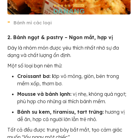
Bánh mì các loại
2. Bánh ngọt & pastry – Ngon mắt, hợp vị
Đây là nhóm món được yêu thích nhất nhờ sự đa
dạng và chất lượng ổn định.
Một số loại bạn nên thử:
Croissant bơ: l
ớp vỏ mỏng, giòn, bên trong
mềm xốp, thơm bơ.
Mousse và bánh lạnh:
vị nhẹ, không quá ngọt;
phù hợp cho những ai thích bánh mềm.
Bánh su kem, tiramisu, tart trứng:
hương vị
dễ ăn, hợp cả người lớn lẫn trẻ nhỏ.
Tất cả đều được trưng bày bắt mắt, tạo cảm giác
muốn “lấy ngay một chiếc”.