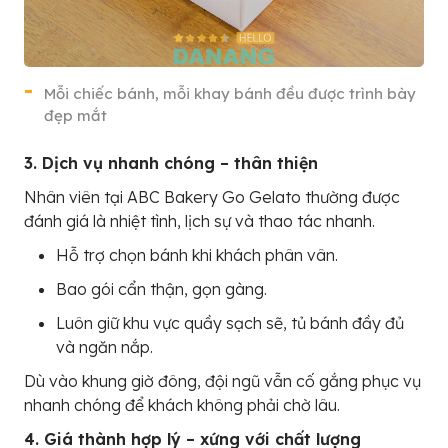
Mỗi chiếc bánh, mỗi khay bánh đều được trình bày
đẹp mắt
3. Dịch vụ nhanh chóng – thân thiện
Nhân viên tại ABC Bakery Go Gelato thường được
đánh giá là nhiệt tình, lịch sự và thao tác nhanh.
Hỗ trợ chọn bánh khi khách phân vân.
Bao gói cẩn thận, gọn gàng.
Luôn giữ khu vực quầy sạch sẽ, tủ bánh đầy đủ
và ngăn nắp.
Dù vào khung giờ đông, đội ngũ vẫn cố gắng phục vụ
nhanh chóng để khách không phải chờ lâu.
4. Giá thành hợp lý – xứng với chất lượng