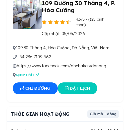
109 Đường 30 Tháng 4, P.
Hòa Cường
4.5/5 - (125 bình
chọn)
Cập nhật: 05/05/2026
109 30 Tháng 4, Hòa Cường, Đà Nẵng, Việt Nam
+84 236 7109 862
https://www.facebook.com/abcbakerydanang
Quận Hải Châu
CHỈ ĐƯỜNG
ĐẶT LỊCH
THỜI GIAN HOẠT ĐỘNG
Giờ mở - đóng