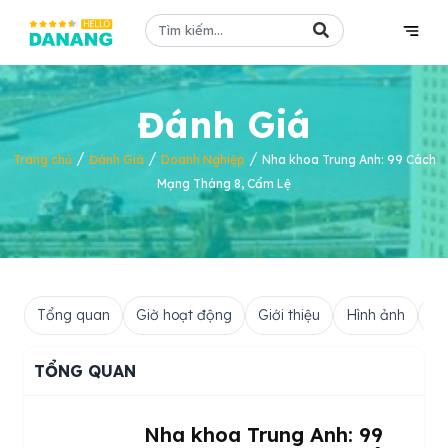
Đánh Giá
/
/
/
Trang chủ
Đánh Giá
Doanh Nghiệp
Nha khoa Trung Anh: 99 Cách
Mạng Tháng 8, Cẩm Lệ
Tổng quan
Giờ hoạt động
Giới thiệu
Hình ảnh
Hỏ
TỔNG QUAN
Nha khoa Trung Anh: 99