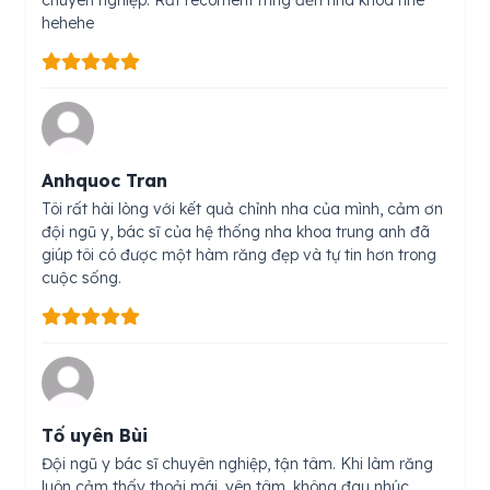
chuyên nghiệp. Rất recoment mng đến nha khoa nhé
hehehe
Anhquoc Tran
Tôi rất hài lòng với kết quả chỉnh nha của mình, cảm ơn
đội ngũ y, bác sĩ của hệ thống nha khoa trung anh đã
giúp tôi có được một hàm răng đẹp và tự tin hơn trong
cuộc sống.
Tố uyên Bùi
Đội ngũ y bác sĩ chuyên nghiệp, tận tâm. Khi làm răng
luôn cảm thấy thoải mái, yên tâm, không đau nhúc.