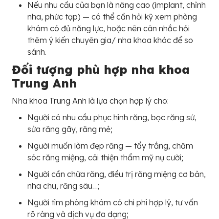
Nếu nhu cầu của bạn là nâng cao (implant, chỉnh
nha, phức tạp) — có thể cần hỏi kỹ xem phòng
khám có đủ năng lực, hoặc nên cân nhắc hỏi
thêm ý kiến chuyên gia/ nha khoa khác để so
sánh.
Đối tượng phù hợp nha khoa
Trung Anh
Nha khoa Trung Anh là lựa chọn hợp lý cho:
Người có nhu cầu phục hình răng, bọc răng sứ,
sửa răng gãy, răng mẻ;
Người muốn làm đẹp răng — tẩy trắng, chăm
sóc răng miệng, cải thiện thẩm mỹ nụ cười;
Người cần chữa răng, điều trị răng miệng cơ bản,
nha chu, răng sâu…;
Người tìm phòng khám có chi phí hợp lý, tư vấn
rõ ràng và dịch vụ đa dạng;