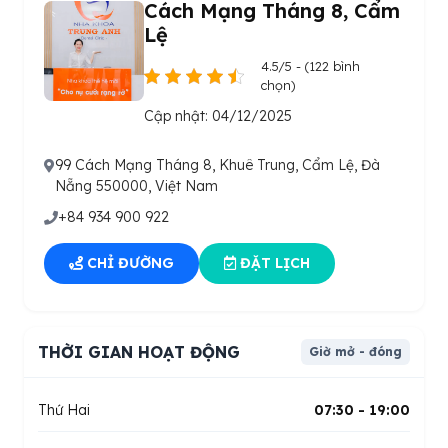
Cách Mạng Tháng 8, Cẩm
Lệ
4.5/5 - (122 bình
chọn)
Cập nhật: 04/12/2025
99 Cách Mạng Tháng 8, Khuê Trung, Cẩm Lệ, Đà
Nẵng 550000, Việt Nam
+84 934 900 922
CHỈ ĐƯỜNG
ĐẶT LỊCH
THỜI GIAN HOẠT ĐỘNG
Giờ mở - đóng
Thứ Hai
07:30 - 19:00