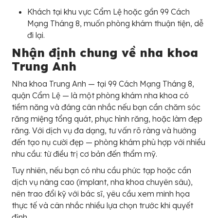
Khách tại khu vực Cẩm Lệ hoặc gần 99 Cách
Mạng Tháng 8, muốn phòng khám thuận tiện, dễ
đi lại.
Nhận định chung về nha khoa
Trung Anh
Nha khoa Trung Anh — tại 99 Cách Mạng Tháng 8,
quận Cẩm Lệ — là một phòng khám nha khoa có
tiềm năng và đáng cân nhắc nếu bạn cần chăm sóc
răng miệng tổng quát, phục hình răng, hoặc làm đẹp
răng. Với dịch vụ đa dạng, tư vấn rõ ràng và hướng
đến tạo nụ cười đẹp — phòng khám phù hợp với nhiều
nhu cầu: từ điều trị cơ bản đến thẩm mỹ.
Tuy nhiên, nếu bạn có nhu cầu phức tạp hoặc cần
dịch vụ nâng cao (implant, nha khoa chuyên sâu),
nên trao đổi kỹ với bác sĩ, yêu cầu xem minh họa
thực tế và cân nhắc nhiều lựa chọn trước khi quyết
định.