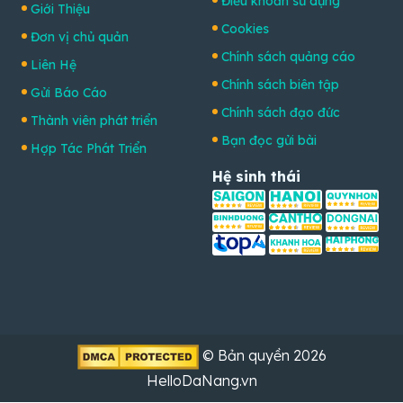
Điều khoản sử dụng
Giới Thiệu
Cookies
Đơn vị chủ quản
Chính sách quảng cáo
Liên Hệ
Chính sách biên tập
Gửi Báo Cáo
Chính sách đạo đức
Thành viên phát triển
Bạn đọc gửi bài
Hợp Tác Phát Triển
Hệ sinh thái
© Bản quyền 2026
HelloDaNang.vn