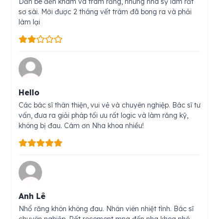
Dẫn bé đến khám và trám răng, nhưng nha sỹ làm rất
sơ sài. Mới được 2 tháng vết trám đã bong ra và phải
làm lại
Hello
Các bác sĩ thân thiện, vui vẻ và chuyên nghiệp. Bác sĩ tư
vấn, đưa ra giải pháp tối ưu rất logic và làm răng kỹ,
không bị đau. Cám ơn Nha khoa nhiều!
Anh Lê
Nhổ răng khôn không đau. Nhân viên nhiệt tình. Bác sĩ