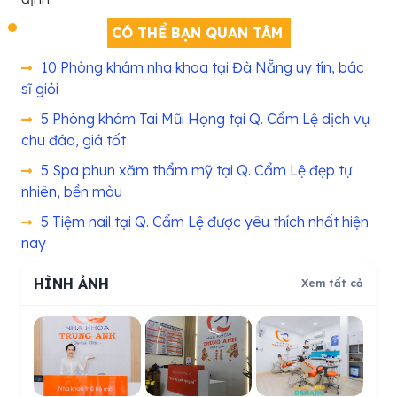
CÓ THỂ BẠN QUAN TÂM
10 Phòng khám nha khoa tại Đà Nẵng uy tín, bác
sĩ giỏi
5 Phòng khám Tai Mũi Họng tại Q. Cẩm Lệ dịch vụ
chu đáo, giá tốt
5 Spa phun xăm thẩm mỹ tại Q. Cẩm Lệ đẹp tự
nhiên, bền màu
5 Tiệm nail tại Q. Cẩm Lệ được yêu thích nhất hiện
nay
HÌNH ẢNH
Xem tất cả