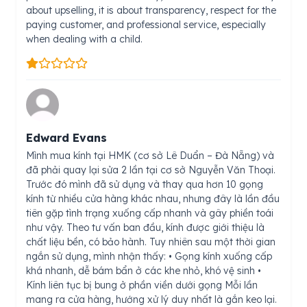
about upselling, it is about transparency, respect for the
paying customer, and professional service, especially
when dealing with a child.
Edward Evans
Mình mua kính tại HMK (cơ sở Lê Duẩn – Đà Nẵng) và
đã phải quay lại sửa 2 lần tại cơ sở Nguyễn Văn Thoại.
Trước đó mình đã sử dụng và thay qua hơn 10 gọng
kính từ nhiều cửa hàng khác nhau, nhưng đây là lần đầu
tiên gặp tình trạng xuống cấp nhanh và gây phiền toái
như vậy. Theo tư vấn ban đầu, kính được giới thiệu là
chất liệu bền, có bảo hành. Tuy nhiên sau một thời gian
ngắn sử dụng, mình nhận thấy: • Gọng kính xuống cấp
khá nhanh, dễ bám bẩn ở các khe nhỏ, khó vệ sinh •
Kính liên tục bị bung ở phần viền dưới gọng Mỗi lần
mang ra cửa hàng, hướng xử lý duy nhất là gắn keo lại.