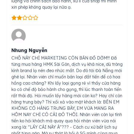
lượng và chính sách bảo hành, xử lí của shop thì mình
xin phép không quay lại nữa ạ.
Nhung Nguyễn
CHỖ NÀY CHỈ MARKETING CÒN BÁN ĐỒ DỞM!!! Đã
từng mua hàng HMK Sài Gòn, dịch vụ khá nice, dù tròng
kính brand lạ nên đeo nhức mắt. Do đó tới Đà Nẵng mới
ghé lại. Nhân viên chỉ muốn bán loại đắt tiền để có hoa
hồng cao chăng? Khi lấy loại gọng rẻ vì thấy cửa hàng
ko có chế độ bảo hành cho gọng, thì lúc thanh toán tiền
rất thái độ. Hỏi muốn lấy hàng mới còn ko? Hay chỉ còn
hàng trưng bày? Thì xối xả vào mặt khách là: BÊN EM
KHÔNG CÓ HÀNG TRƯNG BÀY, EM VỪA MANG RA
HÔM NAY CHỈ CÓ CÁI ĐÓ THÔI. Nhân viên còn lại tính
tiền ko hỏi khách mà quay qua hỏi nhân viên vừa nói
xong là: "LẤY CÁI NÀY À"??? - Cách cư xử bất lịch sự
nhất từng gặp. Mà sự thật là hồi ở SG mình cũng mua