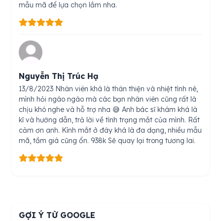
mẫu mã để lựa chọn lắm nha.
Nguyễn Thị Trúc Hạ
13/8/2023 Nhân viên khá là thân thiện và nhiệt tình nè,
mình hỏi ngáo ngáo mà các bạn nhân viên cũng rất là
chịu khó nghe và hỗ trợ nha 😅 Anh bác sĩ khám khá là
kĩ và hướng dẫn, trả lời về tình trạng mắt của mình. Rất
cảm ơn anh. Kính mắt ở đây khá là đa dạng, nhiều mẫu
mã, tầm giá cũng ổn. 938k Sẽ quay lại trong tương lai.
GỢI Ý TỪ GOOGLE