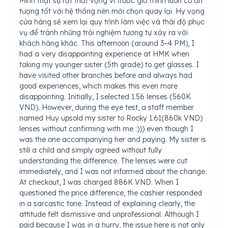
Mình thật sự rất thất vọng vì trước giờ mình luôn có ấn
tượng tốt với hệ thống nên mới chọn quay lại. Hy vọng
cửa hàng sẽ xem lại quy trình làm việc và thái độ phục
vụ để tránh những trải nghiệm tương tự xảy ra với
khách hàng khác. This afternoon (around 3–4 PM), I
had a very disappointing experience at HMK when
taking my younger sister (5th grade) to get glasses. I
have visited other branches before and always had
good experiences, which makes this even more
disappointing. Initially, I selected 1.56 lenses (560K
VND). However, during the eye test, a staff member
named Huy upsold my sister to Rocky 1.61(860k VND)
lenses without confirming with me :))) even though I
was the one accompanying her and paying. My sister is
still a child and simply agreed without fully
understanding the difference. The lenses were cut
immediately, and I was not informed about the change.
At checkout, I was charged 886K VND. When I
questioned the price difference, the cashier responded
in a sarcastic tone. Instead of explaining clearly, the
attitude felt dismissive and unprofessional. Although I
paid because I was in a hurry, the issue here is not only