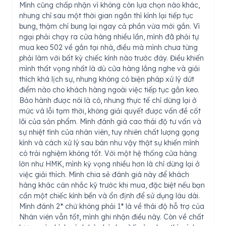
Mình cũng chấp nhận vì không còn lựa chọn nào khác,
nhưng chỉ sau một thời gian ngắn thì kính lại tiếp tục
bung, thậm chí bung lại ngay cả phần vừa mới gắn. Vì
ngại phải chạy ra cửa hàng nhiều lần, mình đã phải tự
mua keo 502 về gắn tại nhà, điều mà mình chưa từng
phải làm với bất kỳ chiếc kính nào trước đây. Điều khiến
mình thất vọng nhất là dù cửa hàng lắng nghe và giải
thích khá lịch sự, nhưng không có biện pháp xử lý dứt
điểm nào cho khách hàng ngoài việc tiếp tục gắn keo.
Bảo hành được nói là có, nhưng thực tế chỉ dừng lại ở
mức vá lỗi tạm thời, không giải quyết được vấn đề cốt
lõi của sản phẩm. Mình đánh giá cao thái độ tư vấn và
sự nhiệt tình của nhân viên, tuy nhiên chất lượng gọng
kính và cách xử lý sau bán như vậy thật sự khiến mình
có trải nghiệm không tốt. Với một hệ thống cửa hàng
lớn như HMK, mình kỳ vọng nhiều hơn là chỉ dừng lại ở
việc giải thích. Mình chia sẻ đánh giá này để khách
hàng khác cân nhắc kỹ trước khi mua, đặc biệt nếu bạn
cần một chiếc kính bền và ổn định để sử dụng lâu dài.
Mình đánh 2* chứ không phải 1* là về thái độ hỗ trợ của
Nhân viên vẫn tốt, mình ghi nhận điều này. Còn về chất