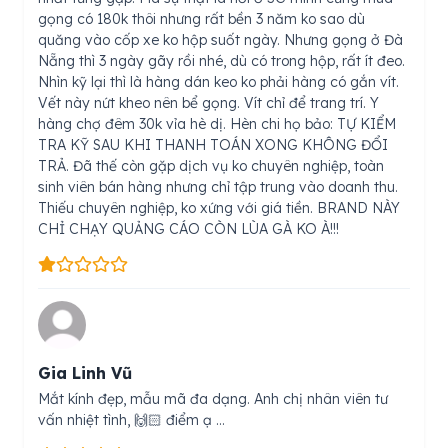
gọng có 180k thôi nhưng rất bền 3 năm ko sao dù
quăng vào cốp xe ko hộp suốt ngày. Nhưng gọng ở Đà
Nẵng thì 3 ngày gãy rồi nhé, dù có trong hộp, rất ít đeo.
Nhìn kỹ lại thì là hàng dán keo ko phải hàng có gắn vít.
Vết này nứt kheo nên bể gọng. Vít chỉ để trang trí. Y
hàng chợ đêm 30k vỉa hè dị. Hèn chi họ bảo: TỰ KIỂM
TRA KỸ SAU KHI THANH TOÁN XONG KHÔNG ĐỔI
TRẢ. Đã thế còn gặp dịch vụ ko chuyên nghiệp, toàn
sinh viên bán hàng nhưng chỉ tập trung vào doanh thu.
Thiếu chuyên nghiệp, ko xứng với giá tiền. BRAND NÀY
CHỈ CHẠY QUẢNG CÁO CÒN LÙA GÀ KO À!!!
Gia Linh Vũ
Mắt kính đẹp, mẫu mã đa dạng. Anh chị nhân viên tư
vấn nhiệt tình, 🙌🏻 điểm ạ …