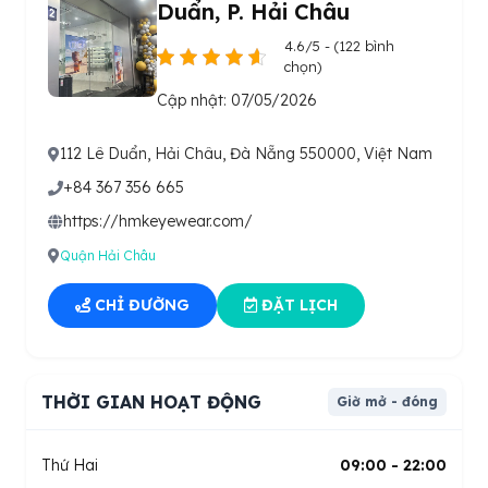
Duẩn, P. Hải Châu
4.6/5 - (122 bình
chọn)
Cập nhật: 07/05/2026
112 Lê Duẩn, Hải Châu, Đà Nẵng 550000, Việt Nam
+84 367 356 665
https://hmkeyewear.com/
Quận Hải Châu
CHỈ ĐƯỜNG
ĐẶT LỊCH
THỜI GIAN HOẠT ĐỘNG
Giờ mở - đóng
Thứ Hai
09:00 - 22:00