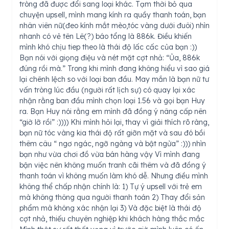
tròng đã được đổi sang loại khác. Tạm thời bỏ qua
chuyện upsell, mình mang kính ra quầy thanh toán, bạn
nhân viên nữ(đeo kính mắt mèo,tóc vàng dưới đuôi) nhìn
nhanh có vẻ tên Lê(?) báo tổng là 886k. Điều khiến
mình khó chịu tiep theo là thái độ lấc cấc của bạn :))
Bạn nói với giọng điệu và nét mặt cợt nhả: “Ủa, 886k
đúng rồi mà.” Trong khi mình đang không hiểu vì sao giá
lại chênh lệch so với loại ban đầu. May mắn là bạn nữ tư
vấn tròng lúc đầu (người rất lịch sự) có quay lại xác
nhận rằng ban đầu mình chọn loại 1.56 và gọi bạn Huy
ra. Bạn Huy nói rằng em mình đã đồng ý nâng cấp nên
“giờ lỡ rồi” :)))) Khi mình hỏi lại, thay vì giải thích rõ ràng,
bạn nữ tóc vàng kia thái độ rất giỡn mặt và sau đó bồi
thêm câu “ ngơ ngác, ngỡ ngàng và bật ngửa” :))) nhìn
bạn như vừa chơi đồ vừa bán hàng vậy Vì mình đang
bận việc nên không muốn tranh cãi thêm và đã đồng ý
thanh toán vì không muốn làm khó dễ. Nhưng điều mình
không thể chấp nhận chính là: 1) Tự ý upsell với trẻ em
mà không thông qua người thanh toán 2) Thay đổi sản
phẩm mà không xác nhận lại 3) Và đặc biệt là thái độ
cợt nhả, thiếu chuyên nghiệp khi khách hàng thắc mắc