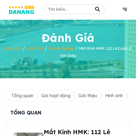
Đánh Giá
/
/
/
Trang chủ
Đánh Giá
Doanh Nghiệp
Mắt Kính HMK: 112 Lê Duẩn, P.
Hải Châu
Tổng quan
Giờ hoạt động
Giới thiệu
Hình ảnh
Hỏ
TỔNG QUAN
Mắt Kính HMK: 112 Lê