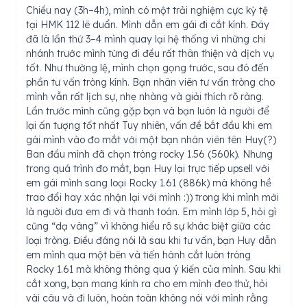
Chiều nay (3h–4h), mình có một trải nghiệm cực kỳ tệ
tại HMK 112 lê duẩn. Mình dẫn em gái đi cắt kính. Đây
đã là lần thứ 3–4 mình quay lại hệ thống vì những chi
nhánh trước mình từng đi đều rất thân thiện và dịch vụ
tốt. Như thường lệ, mình chọn gọng trước, sau đó đến
phần tư vấn tròng kính. Bạn nhân viên tư vấn tròng cho
mình vẫn rất lịch sự, nhẹ nhàng và giải thích rõ ràng.
Lần trước mình cũng gặp bạn và bạn luôn là người để
lại ấn tượng tốt nhất Tuy nhiên, vấn đề bắt đầu khi em
gái mình vào đo mắt với một bạn nhân viên tên Huy(?)
Ban đầu mình đã chọn tròng rocky 1.56 (560k). Nhưng
trong quá trình đo mắt, bạn Huy lại trực tiếp upsell với
em gái mình sang loại Rocky 1.61 (886k) mà không hề
trao đổi hay xác nhận lại với mình :)) trong khi mình mới
là người đưa em đi và thanh toán. Em mình lớp 5, hỏi gì
cũng “dạ vâng” vì không hiểu rõ sự khác biệt giữa các
loại tròng. Điều đáng nói là sau khi tư vấn, bạn Huy dẫn
em mình qua một bên và tiến hành cắt luôn tròng
Rocky 1.61 mà không thông qua ý kiến của mình. Sau khi
cắt xong, bạn mang kính ra cho em mình đeo thử, hỏi
vài câu và đi luôn, hoàn toàn không nói với mình rằng