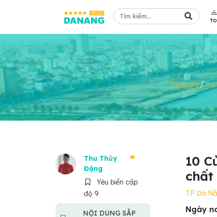
t
/
Trang chủ
to
10 C
Thu Thủy
Đặng
chất 
Yêu biển cấp
TP Đà N
độ 9
Ngày na
NỘI DUNG SẮP