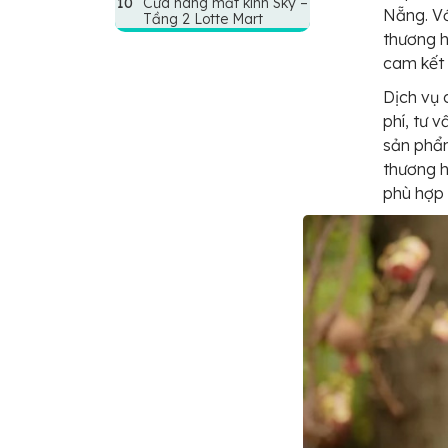
Cửa hàng mắt kính Sky –
Nẵng. Vớ
Tầng 2 Lotte Mart
thương h
cam kết 
Dịch vụ 
phí, tư 
sản phẩm
thương h
phù hợp 