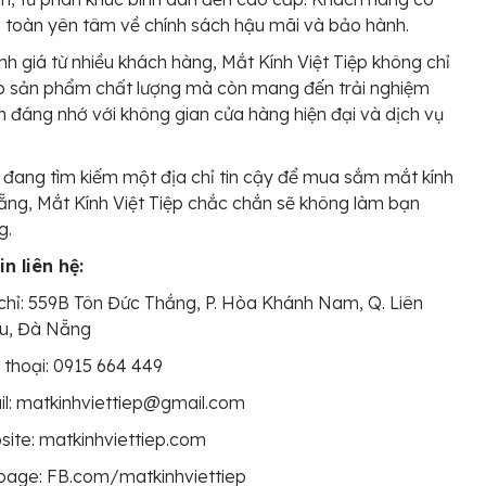
 toàn yên tâm về chính sách hậu mãi và bảo hành.
h giá từ nhiều khách hàng, Mắt Kính Việt Tiệp không chỉ
p sản phẩm chất lượng mà còn mang đến trải nghiệm
đáng nhớ với không gian cửa hàng hiện đại và dịch vụ
đang tìm kiếm một địa chỉ tin cậy để mua sắm mắt kính
ẵng, Mắt Kính Việt Tiệp chắc chắn sẽ không làm bạn
g.
n liên hệ:
chỉ: 559B Tôn Đức Thắng, P. Hòa Khánh Nam, Q. Liên
ểu, Đà Nẵng
 thoại: 0915 664 449
l: matkinhviettiep@gmail.com
ite: matkinhviettiep.com
page: FB.com/matkinhviettiep