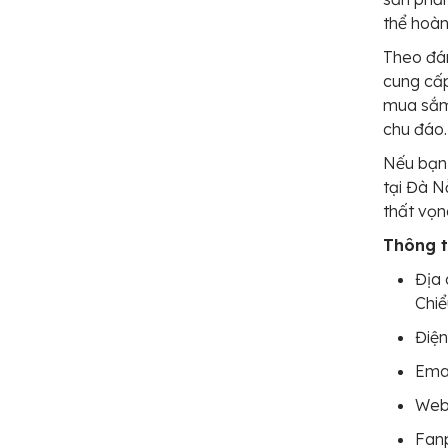
thể hoàn
Theo đán
cung cấ
mua sắm 
chu đáo.
Nếu bạn 
tại Đà N
thất vọn
Thông ti
Địa 
Chi
Điện
Emai
Webs
Fan