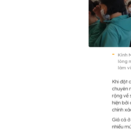
Kính 
lòng 
làm v
Khi đặt 
chuyên n
rộng về 
hiện bởi
chính xá
Giá cả ở
nhiều mứ