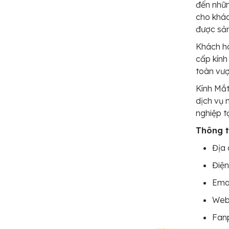
đến nhữn
cho khá
được sả
Khách hà
cấp kính
toàn vượ
Kính Mắt
dịch vụ 
nghiệp t
Thông ti
Địa 
Điện
Ema
Web
Fan