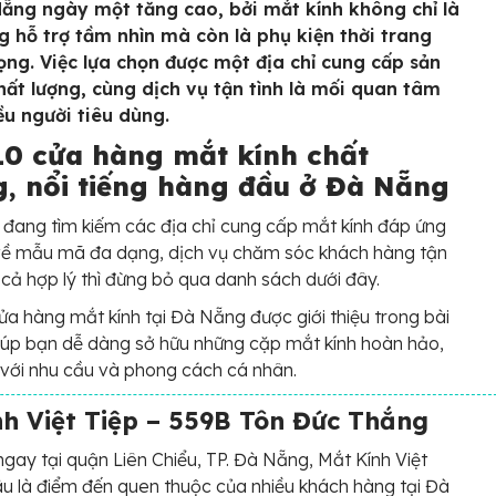
Nẵng ngày một tăng cao, bởi mắt kính không chỉ là
g hỗ trợ tầm nhìn mà còn là phụ kiện thời trang
ọng. Việc lựa chọn được một địa chỉ cung cấp sản
ất lượng, cùng dịch vụ tận tình là mối quan tâm
ều người tiêu dùng.
10 cửa hàng mắt kính chất
g, nổi tiếng hàng đầu ở Đà Nẵng
đang tìm kiếm các địa chỉ cung cấp mắt kính đáp ứng
 về mẫu mã đa dạng, dịch vụ chăm sóc khách hàng tận
 cả hợp lý thì đừng bỏ qua danh sách dưới đây.
a hàng mắt kính tại Đà Nẵng được giới thiệu trong bài
giúp bạn dễ dàng sở hữu những cặp mắt kính hoàn hảo,
với nhu cầu và phong cách cá nhân.
h Việt Tiệp – 559B Tôn Đức Thắng
ngay tại quận Liên Chiểu, TP. Đà Nẵng, Mắt Kính Việt
lâu là điểm đến quen thuộc của nhiều khách hàng tại Đà