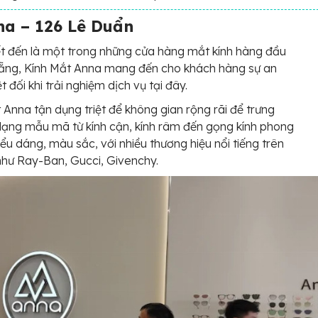
na – 126 Lê Duẩn
t đến là một trong những cửa hàng mắt kính hàng đầu
Nẵng, Kính Mắt Anna mang đến cho khách hàng sự an
 đối khi trải nghiệm dịch vụ tại đây.
 Anna tận dụng triệt để không gian rộng rãi để trưng
ạng mẫu mã từ kính cận, kính râm đến gọng kính phong
iểu dáng, màu sắc, với nhiều thương hiệu nổi tiếng trên
 như Ray-Ban, Gucci, Givenchy.