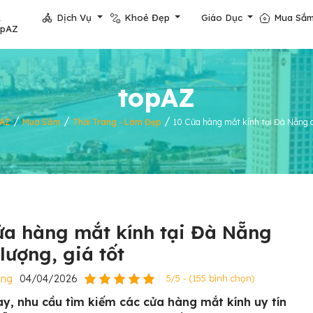
Dịch Vụ
Khoẻ Đẹp
Giáo Dục
Mua Sắ
opAZ
topAZ
/
/
/
pAZ
Mua Sắm
Thời Trang - Làm Đẹp
10 Cửa hàng mắt kính tại Đà Nẵng c
ửa hàng mắt kính tại Đà Nẵng
lượng, giá tốt
ẵng
04/04/2026
5/5 - (155 bình chọn)
y, nhu cầu tìm kiếm các cửa hàng mắt kính uy tín