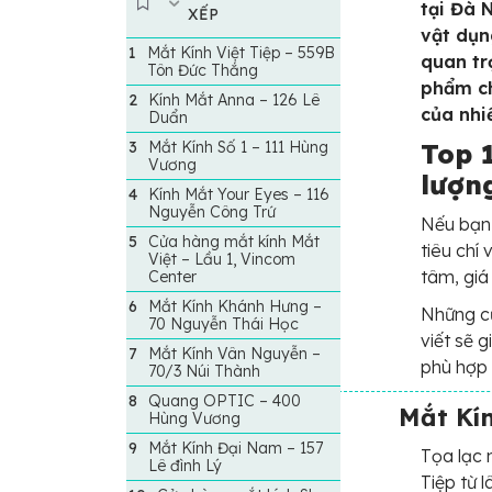
tại Đà 
XẾP
vật dụn
Mắt Kính Việt Tiệp – 559B
quan tr
Tôn Đức Thắng
phẩm ch
Kính Mắt Anna – 126 Lê
của nhi
Duẩn
Mắt Kính Số 1 – 111 Hùng
Top 
Vương
lượn
Kính Mắt Your Eyes – 116
Nguyễn Công Trứ
Nếu bạn 
Cửa hàng mắt kính Mắt
tiêu chí
Việt – Lầu 1, Vincom
tâm, giá
Center
Mắt Kính Khánh Hưng –
Những cử
70 Nguyễn Thái Học
viết sẽ 
Mắt Kính Vân Nguyễn –
phù hợp 
70/3 Núi Thành
Quang OPTIC – 400
Mắt Kín
Hùng Vương
Mắt Kính Đại Nam – 157
Tọa lạc 
Lê đình Lý
Tiệp từ 