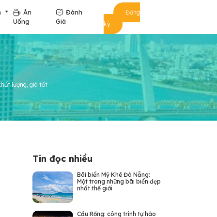
m
Ăn
Đánh
Đăng
Uống
Giá
ký
hất lượng, giá tốt
Tin đọc nhiều
Bãi biển Mỹ Khê Đà Nẵng:
Một trong những bãi biển đẹp
nhất thế giới
Cầu Rồng: công trình tự hào