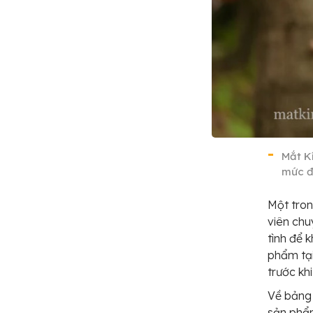
Mắt K
mức đ
Một tron
viên chu
tình để 
phẩm tại
trước kh
Về bảng 
sản phẩm