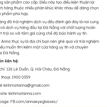
g sản phẩm cao cấp. Điều này tạo điều kiện thuận lợi
ch hàng thuộc nhiều phân khúc khác nhau dễ dàng chọn
n phẩm phù hợp.
ng đã trải nghiệm dịch vụ đều đánh giá đây là nơi cung
 và dịch vụ hàng đầu tại Đà Nẵng với chất lượng hoàn
t trội so với tầm giá cùng chế độ bảo hành uy tín.
 Anna thực sự là địa chỉ bạn nên ghé qua và trải nghiệm
nếu muốn tìm kiếm một cửa hàng uy tín và chuyên
ại Đà Nẵng.
n liên hệ:
chỉ: 126 Lê Duẩn, Q. Hải Châu, Đà Nẵng
 thoại: 1900 0359
il: kinhmatanna@gmail.com
site: kinhmatanna.com
page: FB.com/annaeyeglasses/