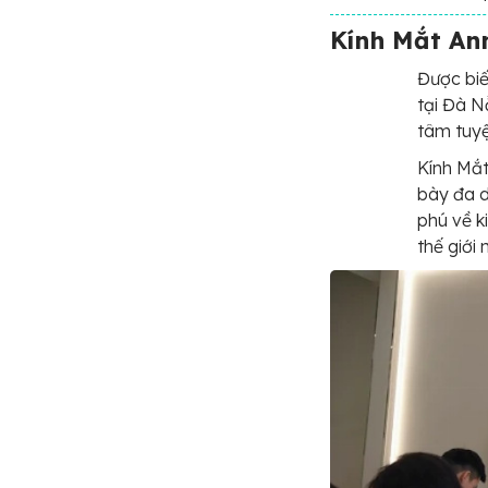
Kính Mắt An
Được biế
tại Đà 
tâm tuyệt
Kính Mắt
bày đa d
phú về k
thế giới