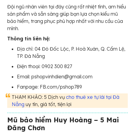
Đội ngũ nhân viên tại đây cũng rất nhiệt tình, am hiểu
sản phẩm và sẵn sàng giúp bạn lựa chọn kiểu mũ
bảo hiểm, trang phục phù hợp nhất với nhu cầu của
mình.
Thông tin liên hệ:
Địa chỉ: 04 Đô Đốc Lộc, P. Hoà Xuân, Q. Cẩm Lệ,
TP. Đà Nẵng
Điện thoại: 0902 300 827
Email: pshopvinhdien@gmail.com
Fanpage: FB.com/pshop789
THAM KHẢO: 5 Dịch vụ
cho thuê xe tự lái tại Đà
Nẵng
uy tín, giá tốt, tiện lợi
Mũ bảo hiểm Huy Hoàng – 5 Mai
Đăng Chơn