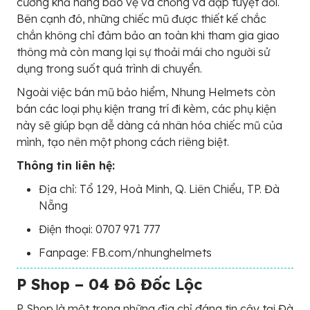
cường khả năng bảo vệ và chống va đập tuyệt đối.
Bên cạnh đó, những chiếc mũ được thiết kế chắc
chắn không chỉ đảm bảo an toàn khi tham gia giao
thông mà còn mang lại sự thoải mái cho người sử
dụng trong suốt quá trình di chuyển.
Ngoài việc bán mũ bảo hiểm, Nhung Helmets còn
bán các loại phụ kiện trang trí đi kèm, các phụ kiện
này sẽ giúp bạn dễ dàng cá nhân hóa chiếc mũ của
mình, tạo nên một phong cách riêng biệt.
Thông tin liên hệ:
Địa chỉ: Tổ 129, Hoà Minh, Q. Liên Chiểu, TP. Đà
Nẵng
Điện thoại: 0707 971 777
Fanpage: FB.com/nhunghelmets
P Shop – 04 Đô Đốc Lộc
P Shop là một trong những địa chỉ đáng tin cậy tại Đà