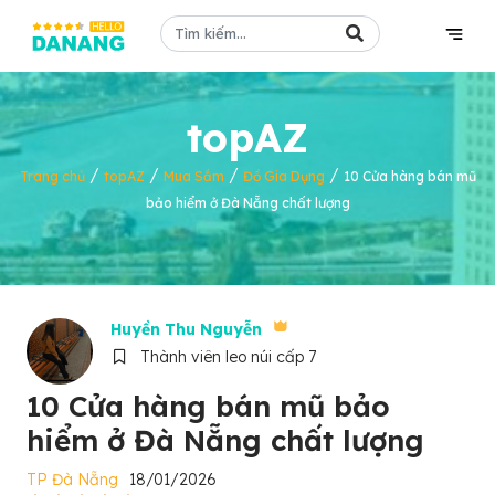
topAZ
/
/
/
/
Trang chủ
topAZ
Mua Sắm
Đồ Gia Dụng
10 Cửa hàng bán mũ
bảo hiểm ở Đà Nẵng chất lượng
Huyền Thu Nguyễn
Thành viên leo núi cấp 7
10 Cửa hàng bán mũ bảo
hiểm ở Đà Nẵng chất lượng
TP Đà Nẵng
18/01/2026