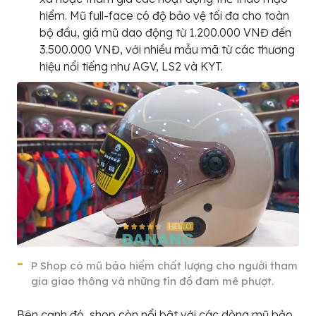
hiểm. Mũ full-face có độ bảo vệ tối đa cho toàn
bộ đầu, giá mũ dao động từ 1.200.000 VNĐ đến
3.500.000 VNĐ, với nhiều mẫu mã từ các thương
hiệu nổi tiếng như AGV, LS2 và KYT.
P Shop có mũ bảo hiểm chất lượng cho người tham
gia giao thông và những tín đồ đam mê phượt.
Bên cạnh đó, shop còn nổi bật với các dòng mũ bảo