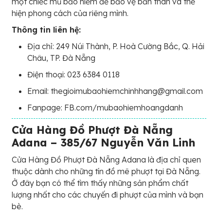
một chiếc mũ bảo hiểm để bảo vệ bản thân và thể
hiện phong cách của riêng mình.
Thông tin liên hệ:
Địa chỉ: 249 Núi Thành, P. Hoà Cường Bắc, Q. Hải
Châu, TP. Đà Nẵng
Điện thoại: 023 6384 0118
Email: thegioimubaohiemchinhhang@gmail.com
Fanpage: FB.com/mubaohiemhoangdanh
Cửa Hàng Đồ Phượt Đà Nẵng
Adana – 385/67 Nguyễn Văn Linh
Cửa Hàng Đồ Phượt Đà Nẵng Adana là địa chỉ quen
thuộc dành cho những tín đồ mê phượt tại Đà Nẵng.
Ở đây bạn có thể tìm thấy những sản phẩm chất
lượng nhất cho các chuyến đi phượt của mình và bạn
bè.