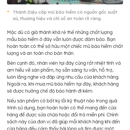
Thành Diệu cấp mũ bảo hiểm có nguồn gốc xuất
xứ, thương hiệu và chỉ số an toàn rõ ràng.
Mặc dù có giá thành khá rẻ thế những chất lượng
mẫu bảo hiểm ở đây vẫn luôn được đảm bảo. Bạn
hoàn toàn có thể sở hữu một chiếc mũ bảo hiểm chất
lượng và an toàn cho bản thân.
Bên cạnh đó, nhân viên tại đây cũng rất nhiệt tình và
am hiểu về sản phẩm, họ sẵn sàng tư vấn, hỗ trợ,
luôn lắng nghe và đáp ứng nhu cầu của khách hàng.
Ngoài ra, khi mua mũ bảo hiểm tại đây, khách hàng
sẽ được hưởng chế độ bảo hành đi kèm.
Nếu sản phẩm có bất kỳ lỗi kỹ thuật nào trong quá
trình sử dụng, bạn hoàn toàn có thể mang đến cửa
hàng để được sửa chữa hoặc đổi trả miễn phí. Chính
sách này của đơn vị đã giúp mỗi khách hàng khi đến
cửa hàng đều cảm thấy hài lòng và tìm được một