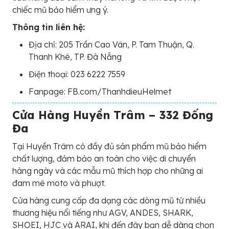
chiếc mũ bảo hiểm ưng ý.
Thông tin liên hệ:
Địa chỉ: 205 Trần Cao Vân, P. Tam Thuận, Q.
Thanh Khê, TP. Đà Nẵng
Điện thoại: 023 6222 7559
Fanpage: FB.com/ThanhdieuHelmet
Cửa Hàng Huyền Trâm – 332 Đống
Đa
Tại Huyền Trâm có đầy đủ sản phẩm mũ bảo hiểm
chất lượng, đảm bảo an toàn cho việc di chuyển
hàng ngày và các mẫu mũ thích hợp cho những ai
đam mê moto và phượt.
Cửa hàng cung cấp đa dạng các dòng mũ từ nhiều
thương hiệu nổi tiếng như AGV, ANDES, SHARK,
SHOEI, HJC và ARAI, khi đến đây bạn dễ dàng chọn