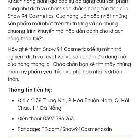
Khách hàng đánh giá cao sự đa dạng của sản phẩm
cũng như dịch vụ chăm sóc khách hàng tận tình của
Snow 94 Cosmetics. Cửa hàng luôn cập nhật những
sản phẩm mới nhất trên thị trường và có những
chương trình khuyến mãi hấp dẫn dành cho khách
hàng thân thiết.
Hãy ghé thăm Snow 94 Cosmeticsđể tự mình trải
nghiệm dịch vụ tuyệt vời và sản phẩm đa dạng mà
cửa hàng mang lại. Chắc chắn bạn sẽ tìm thấy những
món mỹ phẩm yêu thích và phù hợp nhất với bản
thân.
Thông tin liên hệ:
Địa chỉ: 38 Trưng Nhị, P. Hòa Thuận Nam, Q. Hải
Châu, TP. Đà Nẵng
Điện thoại: 0393 786 263
Fanpage: FB.com/Snow94Cosmeticsdn