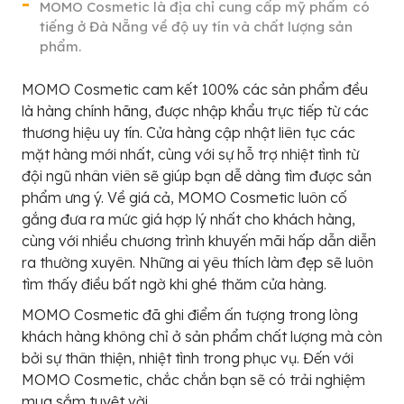
MOMO Cosmetic là địa chỉ cung cấp mỹ phẩm
có
tiếng ở Đà Nẵng về độ uy tín và chất lượng sản
phẩm.
MOMO Cosmetic cam kết 100% các sản phẩm đều
là hàng chính hãng, được nhập khẩu trực tiếp từ các
thương hiệu uy tín. Cửa hàng cập nhật liên tục các
mặt hàng mới nhất, cùng với sự hỗ trợ nhiệt tình từ
đội ngũ nhân viên sẽ giúp bạn dễ dàng tìm được sản
phẩm ưng ý. Về giá cả, MOMO Cosmetic luôn cố
gắng đưa ra mức giá hợp lý nhất cho khách hàng,
cùng với nhiều chương trình khuyến mãi hấp dẫn diễn
ra thường xuyên. Những ai yêu thích làm đẹp sẽ luôn
tìm thấy điều bất ngờ khi ghé thăm cửa hàng.
MOMO Cosmetic đã ghi điểm ấn tượng trong lòng
khách hàng không chỉ ở sản phẩm chất lượng mà còn
bởi sự thân thiện, nhiệt tình trong phục vụ. Đến với
MOMO Cosmetic, chắc chắn bạn sẽ có trải nghiệm
mua sắm tuyệt vời.