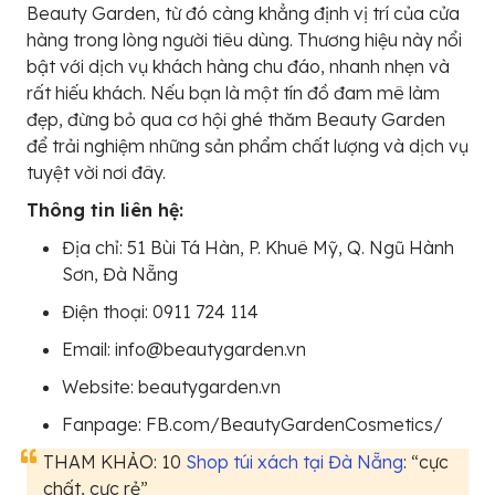
Beauty Garden, từ đó càng khẳng định vị trí của cửa
hàng trong lòng người tiêu dùng. Thương hiệu này nổi
bật với dịch vụ khách hàng chu đáo, nhanh nhẹn và
rất hiếu khách. Nếu bạn là một tín đồ đam mê làm
đẹp, đừng bỏ qua cơ hội ghé thăm Beauty Garden
để trải nghiệm những sản phẩm chất lượng và dịch vụ
tuyệt vời nơi đây.
Thông tin liên hệ:
Địa chỉ: 51 Bùi Tá Hàn, P. Khuê Mỹ, Q. Ngũ Hành
Sơn, Đà Nẵng
Điện thoại: 0911 724 114
Email: info@beautygarden.vn
Website: beautygarden.vn
Fanpage: FB.com/BeautyGardenCosmetics/
THAM KHẢO: 10
Shop túi xách tại Đà Nẵng
: “cực
chất, cực rẻ”