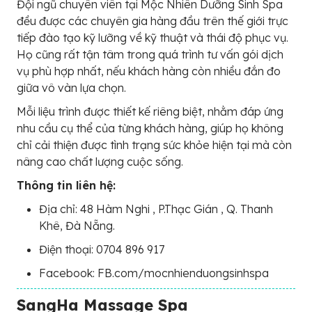
Đội ngũ chuyên viên tại Mộc Nhiên Dưỡng Sinh Spa
đều được các chuyên gia hàng đầu trên thế giới trực
tiếp đào tạo kỹ lưỡng về kỹ thuật và thái độ phục vụ.
Họ cũng rất tận tâm trong quá trình tư vấn gói dịch
vụ phù hợp nhất, nếu khách hàng còn nhiều đắn đo
giữa vô vàn lựa chọn.
Mỗi liệu trình được thiết kế riêng biệt, nhằm đáp ứng
nhu cầu cụ thể của từng khách hàng, giúp họ không
chỉ cải thiện được tình trạng sức khỏe hiện tại mà còn
nâng cao chất lượng cuộc sống.
Thông tin liên hệ:
Địa chỉ: 48 Hàm Nghi , P.Thạc Gián , Q. Thanh
Khê, Đà Nẵng.
Điện thoại: 0704 896 917
Facebook: FB.com/mocnhienduongsinhspa
SangHa Massage Spa