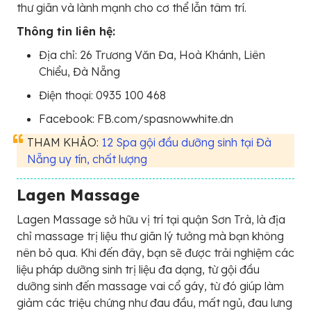
thư giãn và lành mạnh cho cơ thể lẫn tâm trí.
Thông tin liên hệ:
Địa chỉ: 26 Trương Văn Đa, Hoà Khánh, Liên
Chiểu, Đà Nẵng
Điện thoại: 0935 100 468
Facebook: FB.com/spasnowwhite.dn
THAM KHẢO:
12 Spa gội đầu dưỡng sinh tại Đà
Nẵng uy tín, chất lượng
Lagen Massage
Lagen Massage sở hữu vị trí tại quận Sơn Trà, là địa
chỉ massage trị liệu thư giãn lý tưởng mà bạn không
nên bỏ qua. Khi đến đây, bạn sẽ được trải nghiệm các
liệu pháp dưỡng sinh trị liệu đa dạng, từ gội đầu
dưỡng sinh đến massage vai cổ gáy, từ đó giúp làm
giảm các triệu chứng như đau đầu, mất ngủ, đau lưng