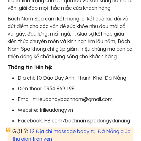
tránh tình trạng chờ đợi quá lâu và sẵn sàng hỗ trợ tư
vấn, giải đáp mọi thắc mắc của khách hàng.
Bách Nam Spa cam kết mang lại kết quả lâu dài và
dứt điểm cho các vấn đề sức khỏe như đau mỏi cổ
vai gáy, đau lưng, mất ngủ, … Qua sự kết hợp giữa
kiến thức chuyên môn và kinh nghiệm lâu năm, Bách
Nam Spa không chỉ giúp giảm triệu chứng mà còn cải
thiện đáng kể chất lượng sống cho khách hàng.
Thông tin liên hệ:
Địa chỉ: 10 Đào Duy Anh, Thanh Khê, Đà Nẵng
Điện thoại: 0934 869 198
Email: trilieudongybachnam@gmail.com
Website: trilieudongy.vn
Facebook: FB.com/bachnamspadongydanang
GỢI Ý:
12 Địa chỉ massage body tại Đà Nẵng giúp
thư giãn trọn vẹn