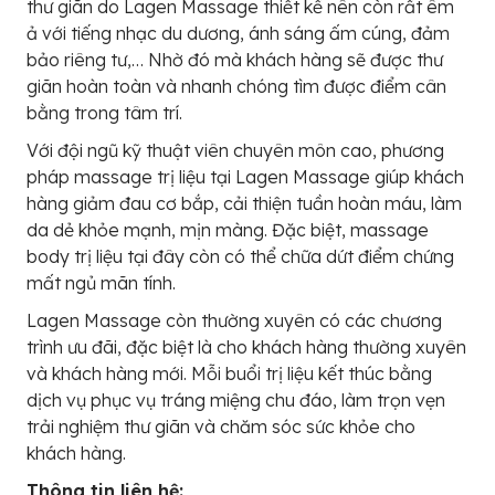
thư giãn do Lagen Massage thiết kế nên còn rất êm
ả với tiếng nhạc du dương, ánh sáng ấm cúng, đảm
bảo riêng tư,… Nhờ đó mà khách hàng sẽ được thư
giãn hoàn toàn và nhanh chóng tìm được điểm cân
bằng trong tâm trí.
Với đội ngũ kỹ thuật viên chuyên môn cao, phương
pháp massage trị liệu tại Lagen Massage giúp khách
hàng giảm đau cơ bắp, cải thiện tuần hoàn máu, làm
da dẻ khỏe mạnh, mịn màng. Đặc biệt, massage
body trị liệu tại đây còn có thể chữa dứt điểm chứng
mất ngủ mãn tính.
Lagen Massage còn thường xuyên có các chương
trình ưu đãi, đặc biệt là cho khách hàng thường xuyên
và khách hàng mới. Mỗi buổi trị liệu kết thúc bằng
dịch vụ phục vụ tráng miệng chu đáo, làm trọn vẹn
trải nghiệm thư giãn và chăm sóc sức khỏe cho
khách hàng.
Thông tin liên hệ: