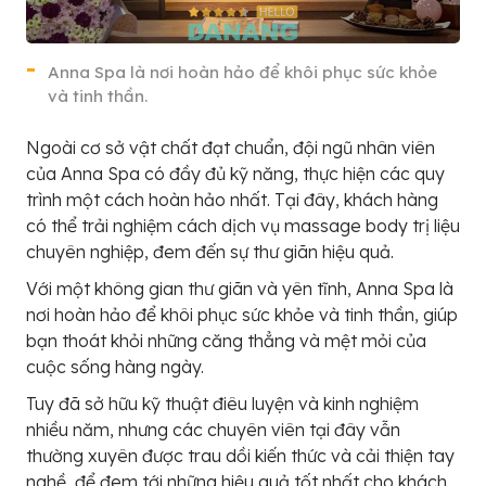
Anna Spa là nơi hoàn hảo để khôi phục sức khỏe
và tinh thần.
Ngoài cơ sở vật chất đạt chuẩn, đội ngũ nhân viên
của Anna Spa có đầy đủ kỹ năng, thực hiện các quy
trình một cách hoàn hảo nhất. Tại đây, khách hàng
có thể trải nghiệm cách dịch vụ massage body trị liệu
chuyên nghiệp, đem đến sự thư giãn hiệu quả.
Với một không gian thư giãn và yên tĩnh, Anna Spa là
nơi hoàn hảo để khôi phục sức khỏe và tinh thần, giúp
bạn thoát khỏi những căng thẳng và mệt mỏi của
cuộc sống hàng ngày.
Tuy đã sở hữu kỹ thuật điêu luyện và kinh nghiệm
nhiều năm, nhưng các chuyên viên tại đây vẫn
thường xuyên được trau dồi kiến thức và cải thiện tay
nghề, để đem tới những hiệu quả tốt nhất cho khách