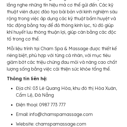
lắng nghe những tín hiệu mà cơ thể gửi đến. Các kỹ
thuật viên được đào tạo bài bản với kinh nghiệm sâu
rộng trong việc áp dụng các kỹ thuật bấm huyệt và
tác động bằng tay để đả thông kinh lạc, từ đó giúp
khí huyết lưu thông thuận lợi, giúp cân bằng các độc
tố trong cơ thể.
Mỗi liệu trình tại Cham Spa & Massage được thiết kế
riêng biệt, phù hợp với từng cá nhân, với mục tiêu
giảm bớt các triệu chứng đau mỏi và nâng cao chất
lượng sống bằng việc cải thiện sức khỏe tổng thể.
Thông tin liên hệ:
Địa chỉ: 03 Lê Quang Hòa, khu đô thị Hòa Xuân,
Cẩm Lệ, Đà Nẵng
Điện thoại: 0987 773 777
Email: info@chamspamassage.com
Website: chamspamassage.com