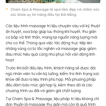
Cham Spa & Massage là spa làm đẹp và chăm sóc
sức khỏe uy tín hàng đầu tại Đà Nẵng.
Các liệu trình massage trị liệu chuyên sâu với kỹ thuật
ấn huyệt, xoa bóp giúp lưu thông khí huyết, thư giãn
cơ bắp và tinh thần, mang lại nguồn năng lượng mới
cho cơ thể. Thông qua việc tác động trực tiếp lên
những vùng cơ bị tắc nghẽn và massage giúp giảm
đau nhức hiệu quả cũng như phục hồi vận động linh
hoạt.
Trước khi bắt đầu liệu trình, khách hàng sẽ được đội
ngũ nhân viên tư vấn kỹ lưỡng, kiểm tra tình trạng sức
khỏe để đưa ra liệu trình phù hợp. Mỗi phương pháp
đều đảm bảo mức giá hợp lý, kèm theo đó là các
chương trình ưu đãi và giảm giá chất lượng.
Tại Cham Spa & Massage, liệu pháp trị liệu không chỉ
đơn thuần là massage thư giãn mà còn là quá trình