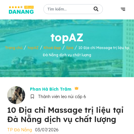
topAZ
/
/
/
/
Trang chủ
topAZ
Khoẻ Đẹp
Spa
10 Địa chỉ Massage trị liệu tại
Đà Nẵng dịch vụ chất lượng
Phan Hà Bích Trâm
Thành viên leo núi cấp 6
10 Địa chỉ Massage trị liệu tại
Đà Nẵng dịch vụ chất lượng
TP Đà Nẵng
03/07/2026