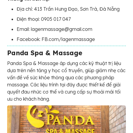
Địa chỉ: 413 Trần Hưng Đạo, Sơn Trà, Đà Nẵng
Điện thoại:
0905 017 047
Email: lagenmassage@gmail.com
Facebook: FB.com/lagenmassage
Panda Spa & Massage
Panda Spa & Massage áp dụng các kỹ thuật trị liệu
dựa trên nền tảng y học cổ truyền, giúp giảm nhẹ các
vấn đề về sức khỏe thông qua các phương pháp
massage. Các liệu trình tại đây được thiết kế để giải
quyết đau nhức cơ thể và cung cấp sự thoải mái tối
ưu cho khách hàng.