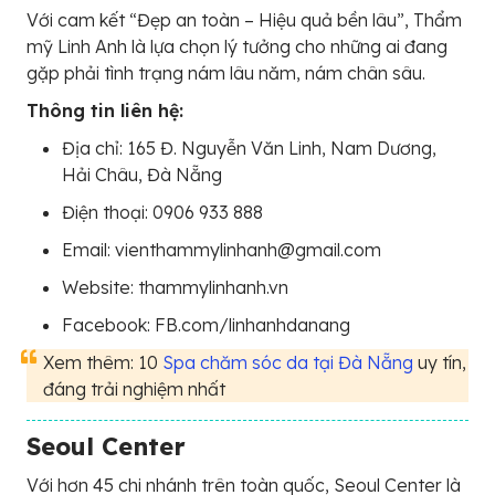
Với cam kết “Đẹp an toàn – Hiệu quả bền lâu”, Thẩm
mỹ Linh Anh là lựa chọn lý tưởng cho những ai đang
gặp phải tình trạng nám lâu năm, nám chân sâu.
Thông tin liên hệ:
Địa chỉ: 165 Đ. Nguyễn Văn Linh, Nam Dương,
Hải Châu, Đà Nẵng
Điện thoại: 0906 933 888
Email: vienthammylinhanh@gmail.com
Website: thammylinhanh.vn
Facebook: FB.com/linhanhdanang
Xem thêm: 10
Spa chăm sóc da tại Đà Nẵng
uy tín,
đáng trải nghiệm nhất
Seoul Center
Với hơn 45 chi nhánh trên toàn quốc, Seoul Center là