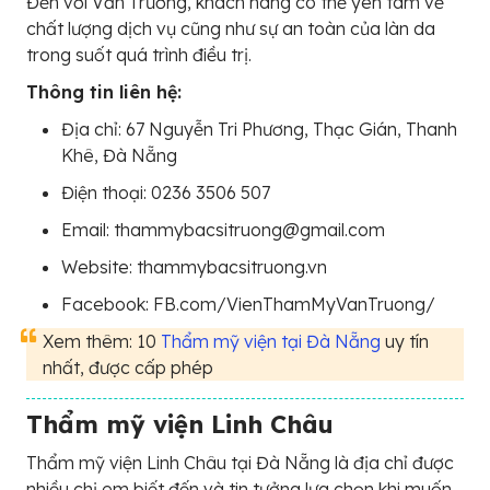
Đến với Văn Trường, khách hàng có thể yên tâm về
chất lượng dịch vụ cũng như sự an toàn của làn da
trong suốt quá trình điều trị.
Thông tin liên hệ:
Địa chỉ: 67 Nguyễn Tri Phương, Thạc Gián, Thanh
Khê, Đà Nẵng
Điện thoại: 0236 3506 507
Email: thammybacsitruong@gmail.com
Website: thammybacsitruong.vn
Facebook: FB.com/VienThamMyVanTruong/
Xem thêm: 10
Thẩm mỹ viện tại Đà Nẵng
uy tín
nhất, được cấp phép
Thẩm mỹ viện Linh Châu
Thẩm mỹ viện Linh Châu tại Đà Nẵng là địa chỉ được
nhiều chị em biết đến và tin tưởng lựa chọn khi muốn