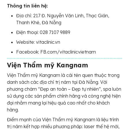
Thông tin liên hệ:
Địa chỉ: 217 Đ. Nguyễn Văn Linh, Thạc Gián,
Thanh Khê, Đà Nẵng
Điện thoại: 028 7107 9889
Website: vitaclinic.vn
Facebook: FB.com/vitaclinicvietnam
Viện Thẩm mỹ Kangnam
Viện Thẩm mỹ Kangnam là cái tên quen thuộc trong
danh sách các địa chỉ trị nám tại Đà Nẵng. Với
phương châm “Đẹp an toàn – Đẹp tự nhiên”, spa luôn
sử dụng các sản phẩm chính hãng và công nghệ hiện
đại nhằm mang lại hiệu quả cao nhất cho khách
hàng.
Điểm mạnh của Viện Thẩm mỹ Kangnam là liệu trình
trị nám kết hợp nhiều phương pháp: laser thế hệ mới,