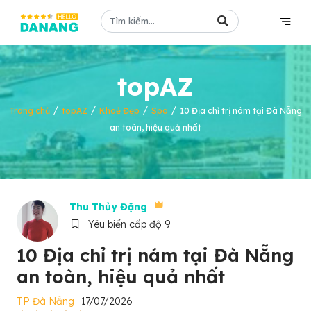
topAZ
/
/
/
/
Trang chủ
topAZ
Khoẻ Đẹp
Spa
10 Địa chỉ trị nám tại Đà Nẵng
an toàn, hiệu quả nhất
Thu Thủy Đặng
Yêu biển cấp độ 9
10 Địa chỉ trị nám tại Đà Nẵng
an toàn, hiệu quả nhất
TP Đà Nẵng
17/07/2026