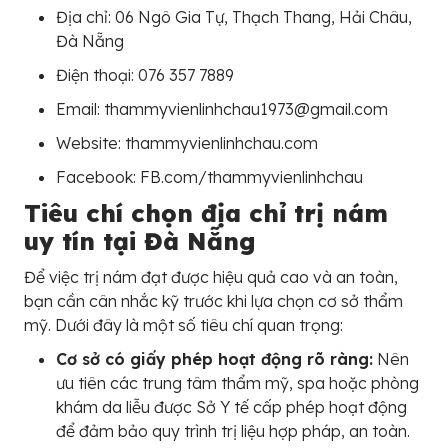
Địa chỉ: 06 Ngô Gia Tự, Thạch Thang, Hải Châu,
Đà Nẵng
Điện thoại: 076 357 7889
Email: thammyvienlinhchau1973@gmail.com
Website: thammyvienlinhchau.com
Facebook: FB.com/thammyvienlinhchau
Tiêu chí chọn địa chỉ trị nám
uy tín tại Đà Nẵng
Để việc trị nám đạt được hiệu quả cao và an toàn,
bạn cần cân nhắc kỹ trước khi lựa chọn cơ sở thẩm
mỹ. Dưới đây là một số tiêu chí quan trọng:
Cơ sở có giấy phép hoạt động rõ ràng:
Nên
ưu tiên các trung tâm thẩm mỹ, spa hoặc phòng
khám da liễu được Sở Y tế cấp phép hoạt động
để đảm bảo quy trình trị liệu hợp pháp, an toàn.