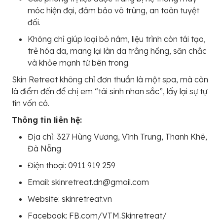
móc hiện đại, đảm bảo vô trùng, an toàn tuyệt
đối.
Không chỉ giúp loại bỏ nám, liệu trình còn tái tạo,
trẻ hóa da, mang lại làn da trắng hồng, săn chắc
và khỏe mạnh từ bên trong.
Skin Retreat không chỉ đơn thuần là một spa, mà còn
là điểm đến để chị em “tái sinh nhan sắc”, lấy lại sự tự
tin vốn có.
Thông tin liên hệ:
Địa chỉ: 327 Hùng Vương, Vĩnh Trung, Thanh Khê,
Đà Nẵng
Điện thoại: 0911 919 259
Email: skinretreat.dn@gmail.com
Website: skinretreat.vn
Facebook: FB.com/VTM.Skinretreat/