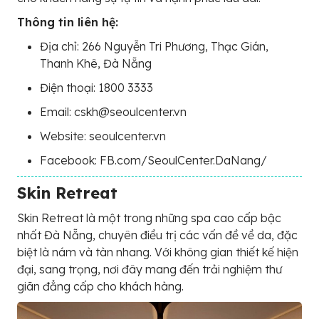
Thông tin liên hệ:
Địa chỉ: 266 Nguyễn Tri Phương, Thạc Gián,
Thanh Khê, Đà Nẵng
Điện thoại: 1800 3333
Email: cskh@seoulcenter.vn
Website: seoulcenter.vn
Facebook: FB.com/SeoulCenter.DaNang/
Skin Retreat
Skin Retreat là một trong những spa cao cấp bậc
nhất Đà Nẵng, chuyên điều trị các vấn đề về da, đặc
biệt là nám và tàn nhang. Với không gian thiết kế hiện
đại, sang trọng, nơi đây mang đến trải nghiệm thư
giãn đẳng cấp cho khách hàng.