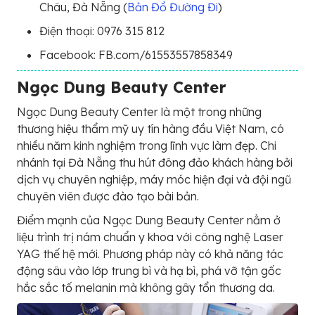
Châu, Đà Nẵng (
Bản Đồ Đường Đi
)
Điện thoại: 0976 315 812
Facebook: FB.com/61553557858349
Ngọc Dung Beauty Center
Ngọc Dung Beauty Center là một trong những
thương hiệu thẩm mỹ uy tín hàng đầu Việt Nam, có
nhiều năm kinh nghiệm trong lĩnh vực làm đẹp. Chi
nhánh tại Đà Nẵng thu hút đông đảo khách hàng bởi
dịch vụ chuyên nghiệp, máy móc hiện đại và đội ngũ
chuyên viên được đào tạo bài bản.
Điểm mạnh của Ngọc Dung Beauty Center nằm ở
liệu trình trị nám chuẩn y khoa với công nghệ Laser
YAG thế hệ mới. Phương pháp này có khả năng tác
động sâu vào lớp trung bì và hạ bì, phá vỡ tận gốc
hắc sắc tố melanin mà không gây tổn thương da.