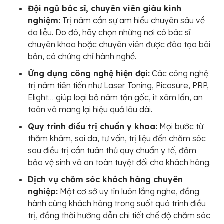
Đội ngũ bác sĩ, chuyên viên giàu kinh
nghiệm:
Trị nám cần sự am hiểu chuyên sâu về
da liễu. Do đó, hãy chọn những nơi có bác sĩ
chuyên khoa hoặc chuyên viên được đào tạo bài
bản, có chứng chỉ hành nghề.
Ứng dụng công nghệ hiện đại:
Các công nghệ
trị nám tiên tiến như Laser Toning, Picosure, PRP,
Elight… giúp loại bỏ nám tận gốc, ít xâm lấn, an
toàn và mang lại hiệu quả lâu dài.
Quy trình điều trị chuẩn y khoa:
Mọi bước từ
thăm khám, soi da, tư vấn, trị liệu đến chăm sóc
sau điều trị cần tuân thủ quy chuẩn y tế, đảm
bảo vệ sinh và an toàn tuyệt đối cho khách hàng.
Dịch vụ chăm sóc khách hàng chuyên
nghiệp:
Một cơ sở uy tín luôn lắng nghe, đồng
hành cùng khách hàng trong suốt quá trình điều
trị, đồng thời hướng dẫn chi tiết chế độ chăm sóc