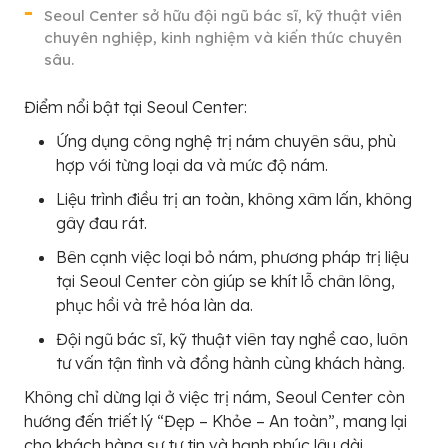
Seoul Center sở hữu đội ngũ bác sĩ, kỹ thuật viên
chuyên nghiệp, kinh nghiệm và kiến thức chuyên
sâu.
Điểm nổi bật tại Seoul Center:
Ứng dụng công nghệ trị nám chuyên sâu, phù
hợp với từng loại da và mức độ nám.
Liệu trình điều trị an toàn, không xâm lấn, không
gây đau rát.
Bên cạnh việc loại bỏ nám, phương pháp trị liệu
tại Seoul Center còn giúp se khít lỗ chân lông,
phục hồi và trẻ hóa làn da.
Đội ngũ bác sĩ, kỹ thuật viên tay nghề cao, luôn
tư vấn tận tình và đồng hành cùng khách hàng.
Không chỉ dừng lại ở việc trị nám, Seoul Center còn
hướng đến triết lý “Đẹp – Khỏe – An toàn”, mang lại
cho khách hàng sự tự tin và hạnh phúc lâu dài.