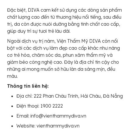
Đặc biệt, DIVA cam kết sử dụng các dòng sản phẩm
chất lượng cao đến từ thương hiệu nổi tiếng, sau điều
trị, da còn được nuôi dưỡng bằng tinh chất cao cấp,
giúp duy trì sự tươi trẻ lâu dài.
Ngoài dịch vụ trị nám, Viện Thẩm Mỹ DIVA còn nổi
bật với các dịch vụ làm đẹp cao cấp khác như nâng
cơ trẻ hóa, chăm sóc da, phun xăm thẩm mỹ và
giảm béo công nghệ cao. Đây là địa chỉ tin cậy cho
những ai mong muốn sở hữu làn da sáng mịn, đều
màu.
Thông tin liên hệ:
Địa chỉ: 222 Phan Châu Trinh, Hải Châu, Đà Nẵng
Điện thoại: 1900 2222
Email: info@vienthammydiva.vn
Website: vienthammydiva.vn