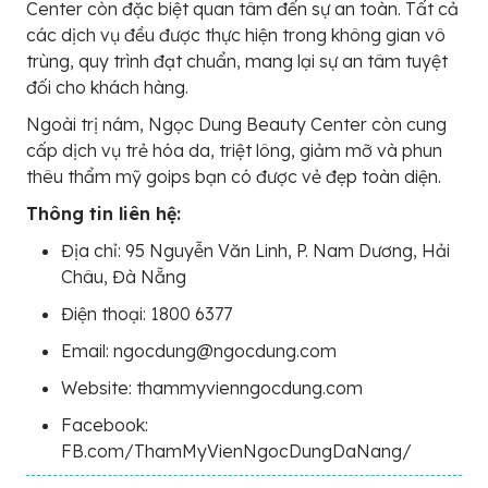
Center còn đặc biệt quan tâm đến sự an toàn. Tất cả
các dịch vụ đều được thực hiện trong không gian vô
trùng, quy trình đạt chuẩn, mang lại sự an tâm tuyệt
đối cho khách hàng.
Ngoài trị nám, Ngọc Dung Beauty Center còn cung
cấp dịch vụ trẻ hóa da, triệt lông, giảm mỡ và phun
thêu thẩm mỹ goips bạn có được vẻ đẹp toàn diện.
Thông tin liên hệ:
Địa chỉ: 95 Nguyễn Văn Linh, P. Nam Dương, Hải
Châu, Đà Nẵng
Điện thoại: 1800 6377
Email: ngocdung@ngocdung.com
Website: thammyvienngocdung.com
Facebook:
FB.com/ThamMyVienNgocDungDaNang/