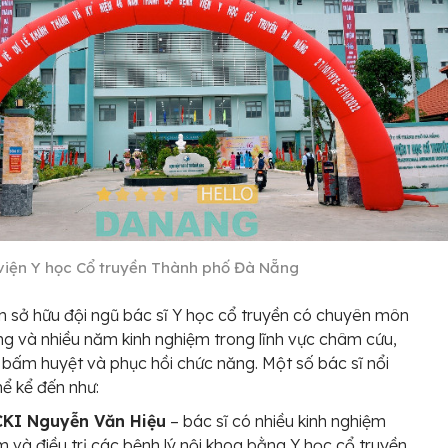
viện Y học Cổ truyền Thành phố Đà Nẵng
n sở hữu đội ngũ bác sĩ Y học cổ truyền có chuyên môn
g và nhiều năm kinh nghiệm trong lĩnh vực châm cứu,
bấm huyệt và phục hồi chức năng. Một số bác sĩ nổi
hể kể đến như:
CKI Nguyễn Văn Hiệu
– bác sĩ có nhiều kinh nghiệm
 và điều trị các bệnh lý nội khoa bằng Y học cổ truyền,