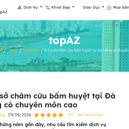
Dịch Vụ
Khoẻ Đẹp
Giáo Dục
Mua Sắ
opAZ
topAZ
/
/
/
hủ
topAZ
Khoẻ Đẹp
5 Cơ sở châm cứu bấm huyệt tại Đà Nẵng có chuyê
 sở châm cứu bấm huyệt tại Đà
 có chuyên môn cao
ẵng
09/05/2026
5/5 - (86 bình chọn)
hững năm gần đây, nhu cầu tìm kiếm dịch vụ