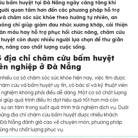
u bấm huyệt tại Đà Nẵng ngày càng tăng khi
gười quan tâm hơn đến các phương pháp hỗ trợ
ị và chăm sóc sức khỏe theo hướng tự nhiên, an
hông chỉ giúp giảm đau nhức xương khớp, cải thiện
àn máu hay hỗ trợ phục hồi chức năng, châm cứu
huyệt còn được nhiều người lựa chọn để thư giãn
ần, nâng cao chất lượng cuộc sống.
5 địa chỉ châm cứu bấm huyệt
ên nghiệp ở Đà Nẵng
 nhiều cơ sở chăm sóc sức khỏe hiện nay, việc tìm được
châm cứu và bấm huyệt uy tín, có bác sĩ và kỹ thuật viên
h nghiệm không phải điều dễ dàng. Một cơ sở chất lượng
ỉ giúp quá trình điều trị đạt hiệu quả tốt hơn mà còn
 sự an tâm trong suốt quá trình trải nghiệm dịch vụ. Dưới
hững địa chỉ châm cứu bấm huyệt được nhiều khách
i Đà Nẵng đánh giá cao về chuyên môn, phương pháp
 cũng như chất lượng phục vụ.