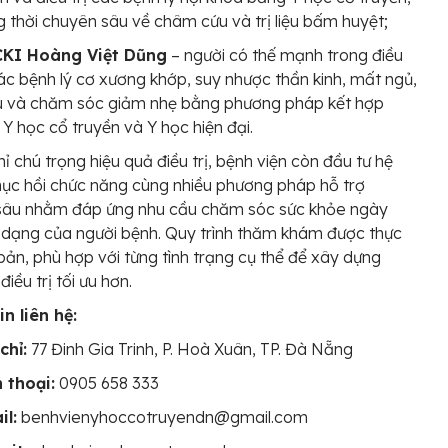
 thời chuyên sâu về châm cứu và trị liệu bấm huyệt;
CKI Hoàng Việt Dũng
– người có thế mạnh trong điều
các bệnh lý cơ xương khớp, suy nhược thần kinh, mất ngủ,
u và chăm sóc giảm nhẹ bằng phương pháp kết hợp
 Y học cổ truyền và Y học hiện đại.
ỉ chú trọng hiệu quả điều trị, bệnh viện còn đầu tư hệ
ục hồi chức năng cùng nhiều phương pháp hỗ trợ
sâu nhằm đáp ứng nhu cầu chăm sóc sức khỏe ngày
dạng của người bệnh. Quy trình thăm khám được thực
 bản, phù hợp với từng tình trạng cụ thể để xây dựng
iều trị tối ưu hơn.
n liên hệ:
chỉ:
77 Đinh Gia Trinh, P. Hoà Xuân, TP. Đà Nẵng
 thoại:
0905 658 333
il:
benhvienyhoccotruyendn@gmail.com