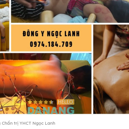
 Chẩn trị YHCT Ngọc Lanh