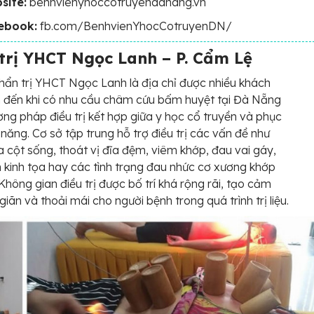
site:
benhvienyhoccotruyendanang.vn
ebook:
fb.com/BenhvienYhocCotruyenDN/
trị YHCT Ngọc Lanh – P. Cẩm Lệ
ẩn trị YHCT Ngọc Lanh là địa chỉ được nhiều khách
 đến khi có nhu cầu châm cứu bấm huyệt tại Đà Nẵng
ng pháp điều trị kết hợp giữa y học cổ truyền và phục
 năng. Cơ sở tập trung hỗ trợ điều trị các vấn đề như
a cột sống, thoát vị đĩa đệm, viêm khớp, đau vai gáy,
 kinh tọa hay các tình trạng đau nhức cơ xương khớp
 Không gian điều trị được bố trí khá rộng rãi, tạo cảm
giãn và thoải mái cho người bệnh trong quá trình trị liệu.