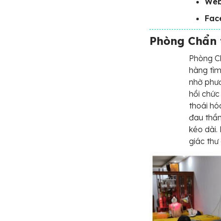
Web
Fac
Phòng Chẩn 
Phòng Ch
hàng tìm
nhờ phươ
hồi chức
thoái hó
đau thần
kéo dài.
giác thư 