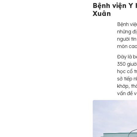
Bệnh viện Y
Xuân
Bệnh việ
những đị
người ti
môn cao 
Đây là b
350 giườ
học cổ t
sở tiếp 
khớp, th
vấn đề v