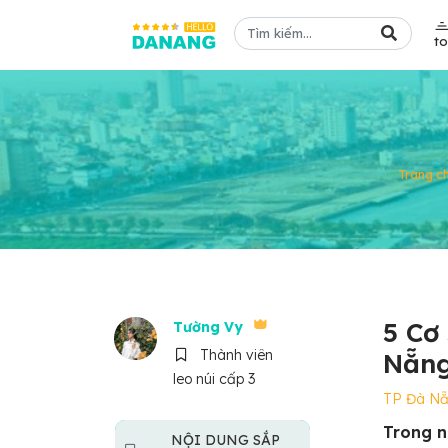
t
Trang c
5 Cơ
Tường Vy
Thành viên
Nẵng
leo núi cấp 3
TP Đà N
Trong n
NỘI DUNG SẮP