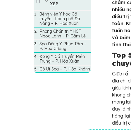
châm cứ
XẾP
nhiều n
Bệnh viện Y học Cổ
điều tr
truyền Thành phố Đà
toàn. K
Nẵng – P. Hoà Xuân
tuần ho
Phòng Chẩn trị YHCT
Ngọc Lanh – P. Cẩm Lệ
và bấm 
Spa Đông Y Phục Tâm –
tinh th
P. Hòa‍ Cường
Top 
Đông Y Cổ Truyền Miền
Trung – P. Hòa Xuân
chuy
Cô Út Spa – P. Hòa Khánh
Giữa rất
địa chỉ 
giàu kin
không ch
mang lại
đây là n
hàng tạ
điều trị