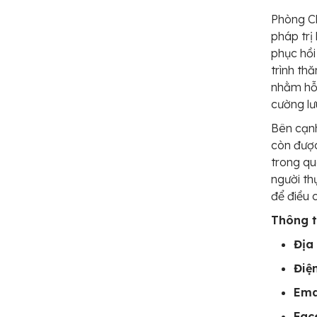
Phòng C
pháp trị
phục hồi
trình th
nhằm hỗ 
cường lư
Bên cạnh
còn được
trong qu
người th
để điều 
Thông ti
Địa 
Điện
Ema
Fac