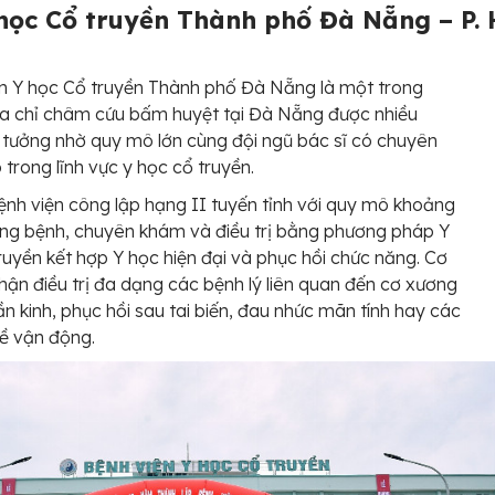
 học Cổ truyền Thành phố Đà Nẵng – P.
n Y học Cổ truyền Thành phố Đà Nẵng là một trong
a chỉ châm cứu bấm huyệt tại Đà Nẵng được nhiều
n tưởng nhờ quy mô lớn cùng đội ngũ bác sĩ có chuyên
trong lĩnh vực y học cổ truyền.
ệnh viện công lập hạng II tuyến tỉnh với quy mô khoảng
ng bệnh, chuyên khám và điều trị bằng phương pháp Y
ruyền kết hợp Y học hiện đại và phục hồi chức năng. Cơ
nhận điều trị đa dạng các bệnh lý liên quan đến cơ xương
ần kinh, phục hồi sau tai biến, đau nhức mãn tính hay các
ề vận động.