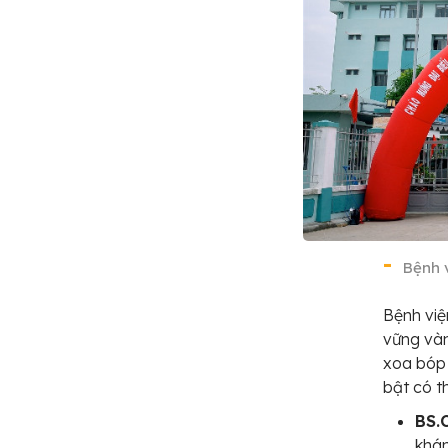
Bệnh 
Bệnh việ
vững vàn
xoa bóp 
bật có t
BS.
khám