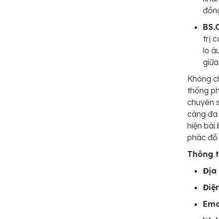
đồng
BS.
trị 
lo â
giữa
Không ch
thống ph
chuyên 
càng đa 
hiện bài
phác đồ đ
Thông ti
Địa 
Điện
Ema