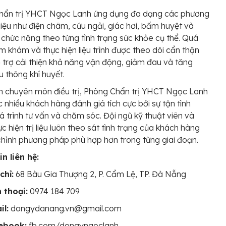
hẩn trị YHCT Ngọc Lanh ứng dụng đa dạng các phương
 liệu như điện châm, cứu ngải, giác hơi, bấm huyệt và
 chức năng theo từng tình trạng sức khỏe cụ thể. Quá
ăm khám và thực hiện liệu trình được theo dõi cẩn thận
trợ cải thiện khả năng vận động, giảm đau và tăng
u thông khí huyết.
 chuyên môn điều trị, Phòng Chẩn trị YHCT Ngọc Lanh
 nhiều khách hàng đánh giá tích cực bởi sự tận tình
á trình tư vấn và chăm sóc. Đội ngũ kỹ thuật viên và
ực hiện trị liệu luôn theo sát tình trạng của khách hàng
chỉnh phương pháp phù hợp hơn trong từng giai đoạn.
n liên hệ:
chỉ:
68 Bàu Gia Thượng 2, P. Cẩm Lệ, TP. Đà Nẵng
 thoại:
0974 184 709
il:
dongydanang.vn@gmail.com
ebook:
fb.com/dongyngoclanh