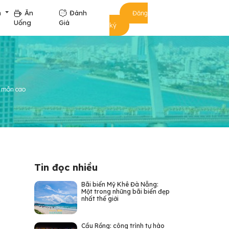
m
Ăn
Đánh
Đăng
Uống
Giá
ký
n môn cao
Tin đọc nhiều
Bãi biển Mỹ Khê Đà Nẵng:
Một trong những bãi biển đẹp
nhất thế giới
Cầu Rồng: công trình tự hào