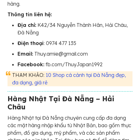
hàng.
Thông tin liên hệ:
Địa chỉ:
K42/34 Nguyễn Thành Hãn, Hải Châu,
Đà Nẵng
Điện thoại
: 0974 477 135
Email:
Thuy.amie@gmail.com
Facebook:
fb.com/ThuyJapan1992
THAM KHẢO:
10 Shop cá cảnh tại Đà Nẵng đẹp,
đa dạng, giá rẻ
Hàng Nhật Tại Đà Nẵng – Hải
Châu
Hàng Nhật tại Đà Nẵng chuyên cung cấp đa dạng
các mặt hàng nhập khẩu từ Nhật Bản, bao gồm thực
phẩm, đồ gia dụng, mỹ phẩm, và các sản phẩm