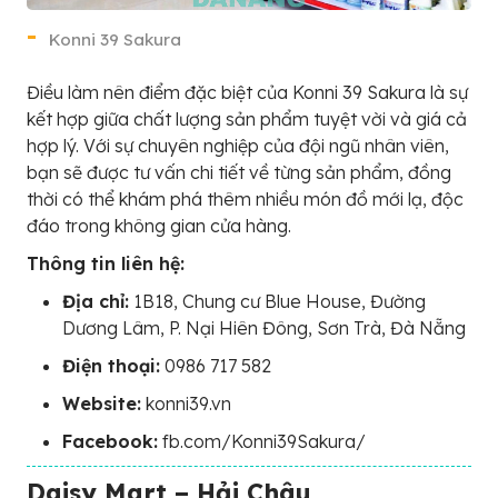
Konni 39 Sakura
Điều làm nên điểm đặc biệt của Konni 39 Sakura là sự
kết hợp giữa chất lượng sản phẩm tuyệt vời và giá cả
hợp lý. Với sự chuyên nghiệp của đội ngũ nhân viên,
bạn sẽ được tư vấn chi tiết về từng sản phẩm, đồng
thời có thể khám phá thêm nhiều món đồ mới lạ, độc
đáo trong không gian cửa hàng.
Thông tin liên hệ:
Địa chỉ:
1B18, Chung cư Blue House, Đường
Dương Lâm, P. Nại Hiên Đông, Sơn Trà, Đà Nẵng
Điện thoại:
0986 717 582
Website:
konni39.vn
Facebook:
fb.com/Konni39Sakura/
Daisy Mart – Hải Châu