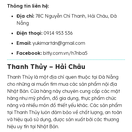
Thông tin liên hệ:
Địa chỉ:
78C Nguyễn Chí Thanh, Hải Châu, Đà
Nẵng
Điện thoại:
0914 953 536
Email:
yukimartdn@gmail.com
Facebook:
bitly.com.vn/h7nba5
Thanh Thủy – Hải Châu
Thanh Thủy là một địa chỉ quen thuộc tại Đà Nẵng
cho những ai muốn tìm mua các sản phẩm nội địa
Nhật Bản. Cửa hàng này chuyên cung cấp các mặt
hàng như mỹ phẩm, đồ gia dụng, thực phẩm chức
năng và nhiều món đồ thiết yếu khác. Các sản phẩm
tại Thanh Thủy luôn đảm bảo về chất lượng, an toàn
và hiệu quả sử dụng, được sản xuất bởi các thương
hiệu uy tín tại Nhật Bản.