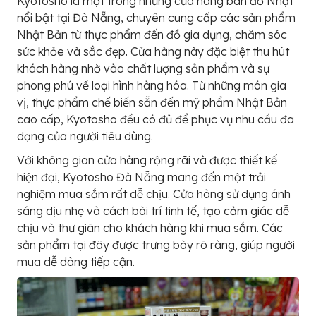
Kyotosho là một trong những cửa hàng bán đồ Nhật
nổi bật tại Đà Nẵng, chuyên cung cấp các sản phẩm
Nhật Bản từ thực phẩm đến đồ gia dụng, chăm sóc
sức khỏe và sắc đẹp. Cửa hàng này đặc biệt thu hút
khách hàng nhờ vào chất lượng sản phẩm và sự
phong phú về loại hình hàng hóa. Từ những món gia
vị, thực phẩm chế biến sẵn đến mỹ phẩm Nhật Bản
cao cấp, Kyotosho đều có đủ để phục vụ nhu cầu đa
dạng của người tiêu dùng.
Với không gian cửa hàng rộng rãi và được thiết kế
hiện đại, Kyotosho Đà Nẵng mang đến một trải
nghiệm mua sắm rất dễ chịu. Cửa hàng sử dụng ánh
sáng dịu nhẹ và cách bài trí tinh tế, tạo cảm giác dễ
chịu và thư giãn cho khách hàng khi mua sắm. Các
sản phẩm tại đây được trưng bày rõ ràng, giúp người
mua dễ dàng tiếp cận.