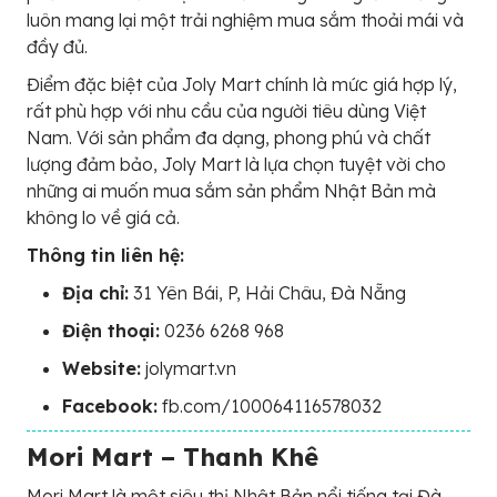
luôn mang lại một trải nghiệm mua sắm thoải mái và
đầy đủ.
Điểm đặc biệt của Joly Mart chính là mức giá hợp lý,
rất phù hợp với nhu cầu của người tiêu dùng Việt
Nam. Với sản phẩm đa dạng, phong phú và chất
lượng đảm bảo, Joly Mart là lựa chọn tuyệt vời cho
những ai muốn mua sắm sản phẩm Nhật Bản mà
không lo về giá cả.
Thông tin liên hệ:
Địa chỉ:
31 Yên Bái, P, Hải Châu, Đà Nẵng
Điện thoại:
0236 6268 968
Website:
jolymart.vn
Facebook:
fb.com/100064116578032
Mori Mart – Thanh Khê
Mori Mart là một siêu thị Nhật Bản nổi tiếng tại Đà