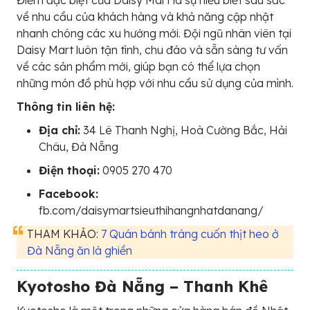
Điểm đặc biệt của Daisy Mart là sự hiểu biết sâu sắc
về nhu cầu của khách hàng và khả năng cập nhật
nhanh chóng các xu hướng mới. Đội ngũ nhân viên tại
Daisy Mart luôn tận tình, chu đáo và sẵn sàng tư vấn
về các sản phẩm mới, giúp bạn có thể lựa chọn
những món đồ phù hợp với nhu cầu sử dụng của mình.
Thông tin liên hệ:
Địa chỉ:
34 Lê Thanh Nghị, Hoà Cường Bắc, Hải
Châu, Đà Nẵng
Điện thoại:
0905 270 470
Facebook:
fb.com/daisymartsieuthihangnhatdanang/
THAM KHẢO:
7 Quán bánh tráng cuốn thịt heo ở
Đà Nẵng ăn là ghiền
Kyotosho Đà Nẵng – Thanh Khê