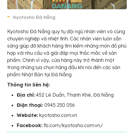
Kyotosho Đà Nẵng
Kyotosho Đà Nẵng quy tụ đội ngũ nhân viên vô cùng
chuyên nghiệp và nhiệt tình. Các nhân viên luôn sẵn
sàng giúp đỡ khách hàng tìm kiếm những món đồ phù
hợp với nhu cầu và giải đáp mọi thắc mắc về sản
phẩm. Chính vì vậy, cửa hàng này trở thành một
trong những lựa chọn hàng đầu khi nói đến các sản
phẩm Nhật Bản tại Đà Nẵng.
Thông tin liên hệ:
Địa chỉ:
452 Lê Duẩn, Thanh Khê, Đà Nẵng
Điện thoại:
0945 250 056
Website:
kyotosho.com.vn
Facebook:
fb.com/kyotosho.com.vn/