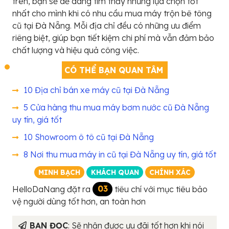
trên, bạn sẽ dễ dàng tìm thấy những lựa chọn tốt
nhất cho mình khi có nhu cầu mua máy trộn bê tông
cũ tại Đà Nẵng. Mỗi địa chỉ đều có những ưu điểm
riêng biệt, giúp bạn tiết kiệm chi phí mà vẫn đảm bảo
chất lượng và hiệu quả công việc.
CÓ THỂ BẠN QUAN TÂM
10 Địa chỉ bán xe máy cũ tại Đà Nẵng
5 Cửa hàng thu mua máy bơm nước cũ Đà Nẵng
uy tín, giá tốt
10 Showroom ô tô cũ tại Đà Nẵng
8 Nơi thu mua máy in cũ tại Đà Nẵng uy tín, giá tốt
MINH BẠCH
KHÁCH QUAN
CHÍNH XÁC
HelloDaNang đặt ra
03
tiêu chí với mục tiêu bảo
vệ người dùng tốt hơn, an toàn hơn
BẠN ĐỌC
: Sẽ nhận được ưu đãi tốt hơn khi nói