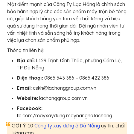
Một điểm mạnh của Công Ty Lạc Hồng là chính sách
bảo hành hợp lý cho các sản phẩm máy trộn bê tông
cũ, giúp khách hàng yên tâm về chất lượng và hiệu
quả sử dụng trong thời gian dài. Đội ngũ nhân viên tư
vấn nhiệt tình và sẵn sàng hỗ trợ khách hàng trong
việc lựa chọn sản phẩm phù hợp.
Thông tin liên hệ:
Địa chỉ:
L129 Trịnh Đình Thảo, phường Cẩm Lệ,
TP Đà Nẵng
Điện thoại:
0865 543 386 – 0865 422 386
Email:
cskh@lachonggroup.com.vn
Website:
lachonggroup.com.vn
Facebook:
fb.com/mayxaydung.maynangha.lachong
GỢI Ý: 10
Công ty xây dựng ở Đà Nẵng
uy tín, chất
lượng cao