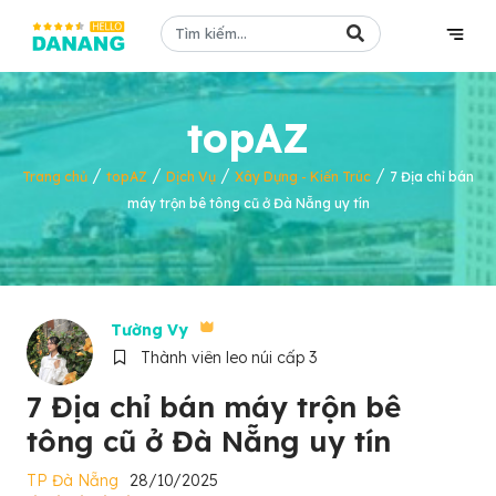
topAZ
/
/
/
/
Trang chủ
topAZ
Dịch Vụ
Xây Dựng - Kiến Trúc
7 Địa chỉ bán
máy trộn bê tông cũ ở Đà Nẵng uy tín
Tường Vy
Thành viên leo núi cấp 3
7 Địa chỉ bán máy trộn bê
tông cũ ở Đà Nẵng uy tín
TP Đà Nẵng
28/10/2025