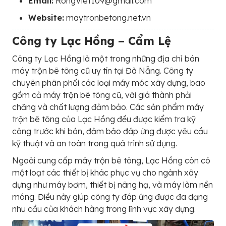
Email:
RongViet109@gmail.com
Website:
maytronbetong.net.vn
Công ty Lạc Hồng – Cẩm Lệ
Công ty Lạc Hồng là một trong những địa chỉ bán
máy trộn bê tông cũ uy tín tại Đà Nẵng. Công ty
chuyên phân phối các loại máy móc xây dựng, bao
gồm cả máy trộn bê tông cũ, với giá thành phải
chăng và chất lượng đảm bảo. Các sản phẩm máy
trộn bê tông của Lạc Hồng đều được kiểm tra kỹ
càng trước khi bán, đảm bảo đáp ứng được yêu cầu
kỹ thuật và an toàn trong quá trình sử dụng.
Ngoài cung cấp máy trộn bê tông, Lạc Hồng còn có
một loạt các thiết bị khác phục vụ cho ngành xây
dựng như máy bơm, thiết bị nâng hạ, và máy làm nền
móng. Điều này giúp công ty đáp ứng được đa dạng
nhu cầu của khách hàng trong lĩnh vực xây dựng.