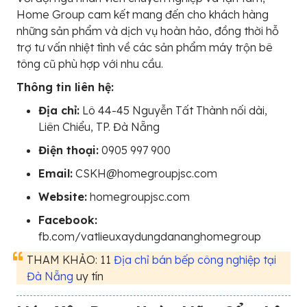
Home Group cam kết mang đến cho khách hàng
những sản phẩm và dịch vụ hoàn hảo, đồng thời hỗ
trợ tư vấn nhiệt tình về các sản phẩm máy trộn bê
tông cũ phù hợp với nhu cầu.
Thông tin liên hệ:
Địa chỉ:
Lô 44-45 Nguyễn Tất Thành nối dài,
Liên Chiểu, TP. Đà Nẵng
Điện thoại:
0905 997 900
Email:
CSKH@homegroupjsc.com
Website:
homegroupjsc.com
Facebook:
fb.com/vatlieuxaydungdananghomegroup
THAM KHẢO: 11
Địa chỉ bán bếp công nghiệp tại
Đà Nẵng
uy tín