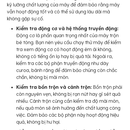
kỹ lưỡng chất lượng của máy để đảm bảo rằng máy
vẫn hoạt động tốt và có thể sử dụng lâu dài mà
không gặp sự cố.
Kiểm tra động cơ và hệ thống truyền động:
Động cơ là phần quan trọng nhất của máy trộn
bê tông. Bạn nên yêu cầu chạy thử máy để kiểm
tra xem động cơ có hoạt động êm ái không,
không có tiếng ồn lạ hay bị quá tải. Ngoài ra,
kiểm tra các bộ phận truyền động như dây
curoa, bánh răng để đảm bảo chúng còn chắc
chắn, không bị mài mòn.
Kiểm tra bồn trộn và cánh trộn:
Bồn trộn phải
còn nguyên vẹn, không bị rạn nứt hay gỉ sét quá
nhiều. Cánh trộn cũng cần kiểm tra độ mài mòn,
nếu quá mòn sẽ ảnh hưởng đến chất lượng công
việc. Đảm bảo các bộ phận này hoạt động hiệu
quả, không bị hư hại.