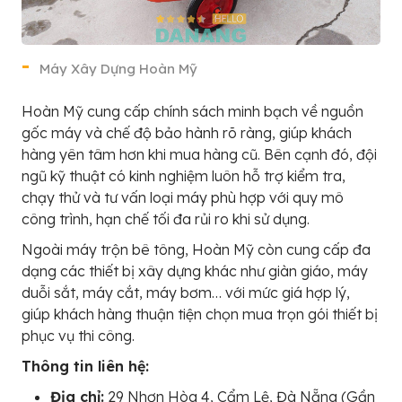
Máy Xây Dựng Hoàn Mỹ
Hoàn Mỹ cung cấp chính sách minh bạch về nguồn
gốc máy và chế độ bảo hành rõ ràng, giúp khách
hàng yên tâm hơn khi mua hàng cũ. Bên cạnh đó, đội
ngũ kỹ thuật có kinh nghiệm luôn hỗ trợ kiểm tra,
chạy thử và tư vấn loại máy phù hợp với quy mô
công trình, hạn chế tối đa rủi ro khi sử dụng.
Ngoài máy trộn bê tông, Hoàn Mỹ còn cung cấp đa
dạng các thiết bị xây dựng khác như giàn giáo, máy
duỗi sắt, máy cắt, máy bơm… với mức giá hợp lý,
giúp khách hàng thuận tiện chọn mua trọn gói thiết bị
phục vụ thi công.
Thông tin liên hệ:
Địa chỉ:
29 Nhơn Hòa 4, Cẩm Lệ, Đà Nẵng (Gần