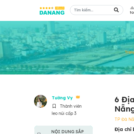
t
Tran
6 Đị
Tường Vy
Thành viên
Nẵng
leo núi cấp 3
TP Đà N
Địa chỉ
NỘI DUNG SẮP