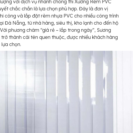
t lượng với dịch vụ nhanh chóng thì Xưởng Rèm PVC
yết chắc chắn là lựa chọn phù hợp. Đây là đơn vị
hi công và lắp đặt rèm nhựa PVC cho nhiều công trình
tại Đà Nẵng, từ nhà hàng, siêu thị, kho lạnh cho đến hộ
. Với phương châm “giá rẻ – lắp trong ngày”, Sương
 trở thành cái tên quen thuộc, được nhiều khách hàng
 lựa chọn.