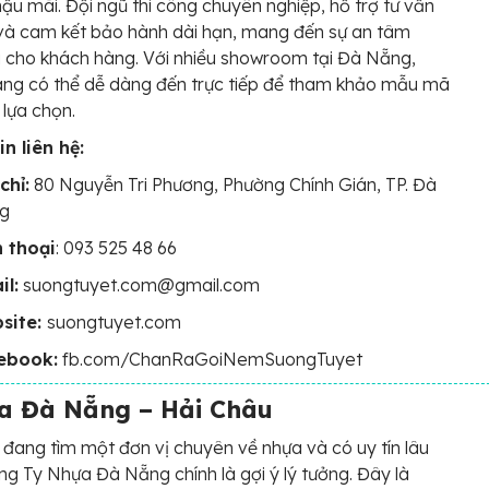
hậu mãi. Đội ngũ thi công chuyên nghiệp, hỗ trợ tư vấn
 và cam kết bảo hành dài hạn, mang đến sự an tâm
i cho khách hàng. Với nhiều showroom tại Đà Nẵng,
ng có thể dễ dàng đến trực tiếp để tham khảo mẫu mã
 lựa chọn.
n liên hệ:
chỉ:
80 Nguyễn Tri Phương, Phường Chính Gián, TP. Đà
g
n thoại
: 093 525 48 66
il:
suongtuyet.com@gmail.com
site:
suongtuyet.com
ebook:
fb.com/ChanRaGoiNemSuongTuyet
a Đà Nẵng – Hải Châu
đang tìm một đơn vị chuyên về nhựa và có uy tín lâu
g Ty Nhựa Đà Nẵng chính là gợi ý lý tưởng. Đây là