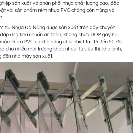
hiệp sản xuất và phân phối nhựa chất lượng cao, đặc
 bật với sản phẩm rèm nhựa PVC chống côn trùng và
h.
m tại Nhựa Đà Nẵng được sản xuất trên dây chuyền
, đáp ứng tiêu chuẩn an toàn, không chứa DOP gây hại
khỏe. Rèm PVC có khả năng chịu nhiệt từ -15 đến 50 độ
ợp cho nhiều môi trường khác nhau, từ siêu thị, kho lạnh,
g đến nhà máy sản xuất.