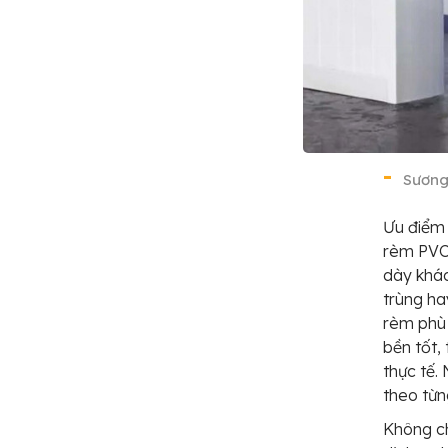
Sương
Ưu điểm 
rèm PVC:
dày khác
trùng ha
rèm phù 
bền tốt,
thực tế.
theo từn
Không ch