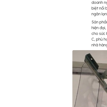
doanh ng
biệt nổi
ngăn lạn
Sản phẩ
hiện đại
cho sức 
C, phù h
nhà hàn