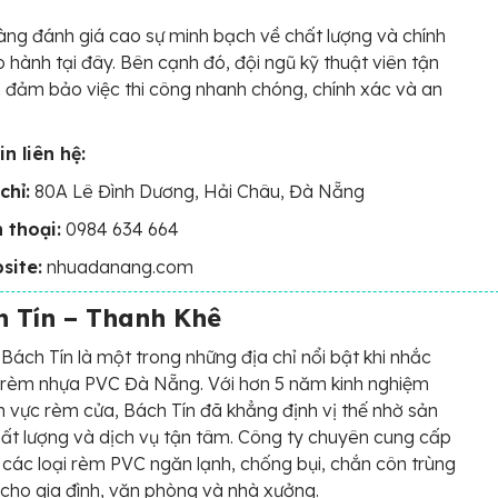
ng đánh giá cao sự minh bạch về chất lượng và chính
 hành tại đây. Bên cạnh đó, đội ngũ kỹ thuật viên tận
 đảm bảo việc thi công nhanh chóng, chính xác và an
n liên hệ:
chỉ:
80A Lê Đình Dương, Hải Châu, Đà Nẵng
 thoại:
0984 634 664
site:
nhuadanang.com
h Tín – Thanh Khê
Bách Tín là một trong những địa chỉ nổi bật khi nhắc
 rèm nhựa PVC Đà Nẵng. Với hơn 5 năm kinh nghiệm
nh vực rèm cửa, Bách Tín đã khẳng định vị thế nhờ sản
t lượng và dịch vụ tận tâm. Công ty chuyên cung cấp
các loại rèm PVC ngăn lạnh, chống bụi, chắn côn trùng
cho gia đình, văn phòng và nhà xưởng.