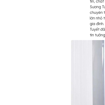
tín, chấ
Sương Tu
chuyên t
lớn nhỏ 
gia đình
Tuyết đã
tin tưởng