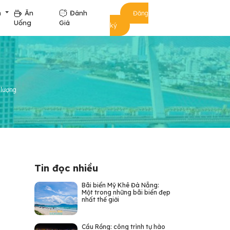
m
Ăn
Đánh
Đăng
Uống
Giá
ký
 lượng
Tin đọc nhiều
Bãi biển Mỹ Khê Đà Nẵng:
Một trong những bãi biển đẹp
nhất thế giới
Cầu Rồng: công trình tự hào