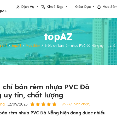
Dịch Vụ
Khoẻ Đẹp
Giáo Dục
Mua Sắ
opAZ
topAZ
/
/
/
g chủ
topAZ
Mua Sắm
6 Địa chỉ bán rèm nhựa PVC Đà Nẵng uy tín, chất
a chỉ bán rèm nhựa PVC Đà
 uy tín, chất lượng
ẵng
12/09/2025
5/5 - (3 bình chọn)
 bán rèm nhựa PVC Đà Nẵng hiện đang được nhiều