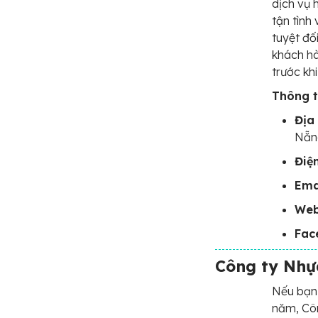
dịch vụ 
tận tình
tuyệt đố
khách hà
trước khi
Thông ti
Địa 
Nẵn
Điệ
Ema
Web
Fac
Công ty Nhự
Nếu bạn 
năm, Côn