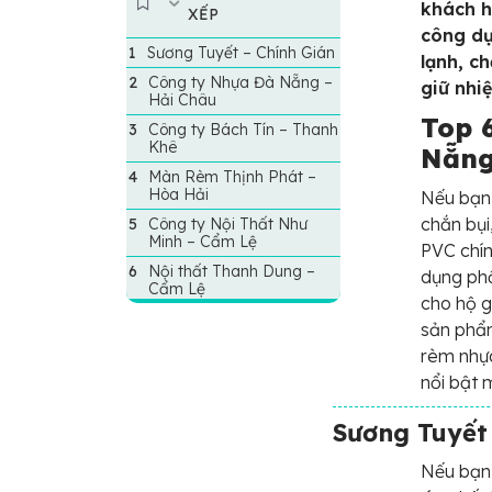
khách h
XẾP
công dụ
Sương Tuyết – Chính Gián
lạnh, c
Công ty Nhựa Đà Nẵng –
giữ nhi
Hải Châu
Top 
Công ty Bách Tín – Thanh
Khê
Nẵng
Màn Rèm Thịnh Phát –
Hòa Hải
Nếu bạn 
chắn bụi
Công ty Nội Thất Như
Minh – Cẩm Lệ
PVC chín
Nội thất Thanh Dung –
dụng phổ
Cẩm Lệ
cho hộ g
sản phẩm
rèm nhựa
nổi bật 
Sương Tuyết 
Nếu bạn