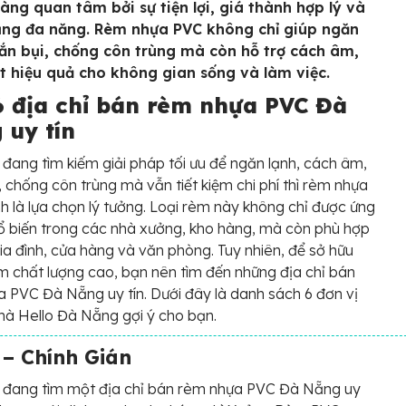
àng quan tâm bởi sự tiện lợi, giá thành hợp lý và
ng đa năng. Rèm nhựa PVC không chỉ giúp ngăn
hắn bụi, chống côn trùng mà còn hỗ trợ cách âm,
ệt hiệu quả cho không gian sống và làm việc.
6 địa chỉ bán rèm nhựa PVC Đà
 uy tín
đang tìm kiếm giải pháp tối ưu để ngăn lạnh, cách âm,
, chống côn trùng mà vẫn tiết kiệm chi phí thì rèm nhựa
h là lựa chọn lý tưởng. Loại rèm này không chỉ được ứng
 biến trong các nhà xưởng, kho hàng, mà còn phù hợp
ia đình, cửa hàng và văn phòng. Tuy nhiên, để sở hữu
 chất lượng cao, bạn nên tìm đến những địa chỉ bán
 PVC Đà Nẵng uy tín. Dưới đây là danh sách 6 đơn vị
mà Hello Đà Nẵng gợi ý cho bạn.
– Chính Gián
 đang tìm một địa chỉ bán rèm nhựa PVC Đà Nẵng uy