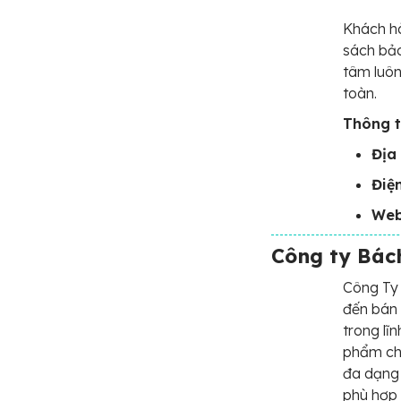
Khách hà
sách bảo
tâm luôn
toàn.
Thông ti
Địa 
Điện
Web
Công ty Bác
Công Ty 
đến bán
trong lĩ
phẩm chấ
đa dạng 
phù hợp 