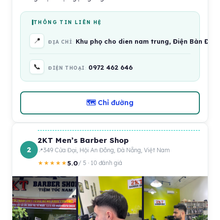
THÔNG TIN LIÊN HỆ
📍
Khu phọ cho dien nam trung, Điện Bàn Đôn
ĐỊA CHỈ
📞
0972 462 646
ĐIỆN THOẠI
🗺 Chỉ đường
2KT Men’s Barber Shop
2
349 Cửa Đại, Hội An Đông, Đà Nẵng, Việt Nam
5.0
★★★★★
/ 5 · 10 đánh giá