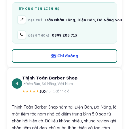
THÔNG TIN LIÊN HỆ
📍
Trần Nhân Tông, Điện Bàn, Đà Nẵng 560000
ĐỊA CHỈ
📞
0899 205 713
ĐIỆN THOẠI
🗺 Chỉ đường
Thịnh Toàn Barber Shop
4
Điện Bàn, Đà Nẵng, Việt Nam
5.0
★★★★★
/ 5 · 1 đánh giá
Thịnh Toàn Barber Shop nằm tại Điện Bàn, Đà Nẵng, là
một tiệm tóc nam nhỏ có điểm trung bình 5.0 sao từ
phản hồi hiện có. Dữ liệu không nhiều, nhưng review ghi
nhận tiệm cắt đẹp, chủ quán thân thiện và tạo cảm