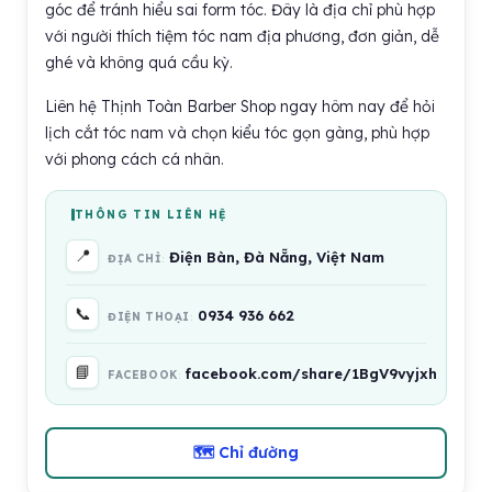
góc để tránh hiểu sai form tóc. Đây là địa chỉ phù hợp
với người thích tiệm tóc nam địa phương, đơn giản, dễ
ghé và không quá cầu kỳ.
Liên hệ Thịnh Toàn Barber Shop ngay hôm nay để hỏi
lịch cắt tóc nam và chọn kiểu tóc gọn gàng, phù hợp
với phong cách cá nhân.
THÔNG TIN LIÊN HỆ
📍
Điện Bàn, Đà Nẵng, Việt Nam
ĐỊA CHỈ
📞
0934 936 662
ĐIỆN THOẠI
📘
facebook.com/share/1BgV9vyjxh
FACEBOOK
🗺 Chỉ đường