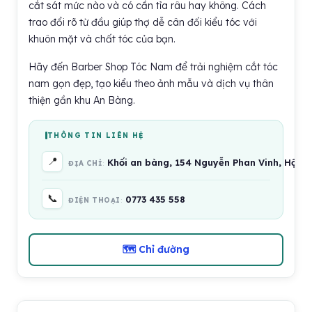
cắt sát mức nào và có cần tỉa râu hay không. Cách
trao đổi rõ từ đầu giúp thợ dễ cân đối kiểu tóc với
khuôn mặt và chất tóc của bạn.
Hãy đến Barber Shop Tóc Nam để trải nghiệm cắt tóc
nam gọn đẹp, tạo kiểu theo ảnh mẫu và dịch vụ thân
thiện gần khu An Bàng.
THÔNG TIN LIÊN HỆ
📍
Khối an bàng, 154 Nguyễn Phan Vinh, Hội A
ĐỊA CHỈ
📞
0773 435 558
ĐIỆN THOẠI
🗺 Chỉ đường