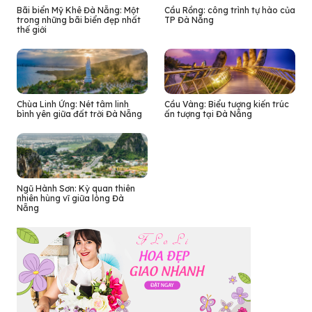
Bãi biển Mỹ Khê Đà Nẵng: Một
Cầu Rồng: công trình tự hào của
trong những bãi biển đẹp nhất
TP Đà Nẵng
thế giới
Chùa Linh Ứng: Nét tâm linh
Cầu Vàng: Biểu tượng kiến trúc
bình yên giữa đất trời Đà Nẵng
ấn tượng tại Đà Nẵng
Ngũ Hành Sơn: Kỳ quan thiên
nhiên hùng vĩ giữa lòng Đà
Nẵng