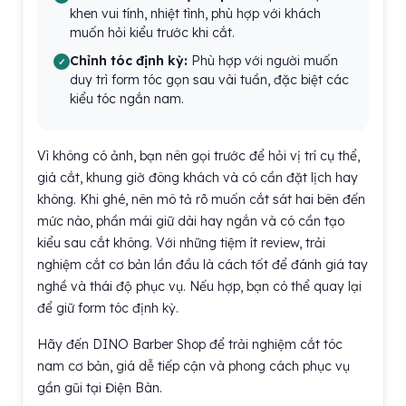
khen vui tính, nhiệt tình, phù hợp với khách
muốn hỏi kiểu trước khi cắt.
Chỉnh tóc định kỳ:
Phù hợp với người muốn
duy trì form tóc gọn sau vài tuần, đặc biệt các
kiểu tóc ngắn nam.
Vì không có ảnh, bạn nên gọi trước để hỏi vị trí cụ thể,
giá cắt, khung giờ đông khách và có cần đặt lịch hay
không. Khi ghé, nên mô tả rõ muốn cắt sát hai bên đến
mức nào, phần mái giữ dài hay ngắn và có cần tạo
kiểu sau cắt không. Với những tiệm ít review, trải
nghiệm cắt cơ bản lần đầu là cách tốt để đánh giá tay
nghề và thái độ phục vụ. Nếu hợp, bạn có thể quay lại
để giữ form tóc định kỳ.
Hãy đến DINO Barber Shop để trải nghiệm cắt tóc
nam cơ bản, giá dễ tiếp cận và phong cách phục vụ
gần gũi tại Điện Bàn.