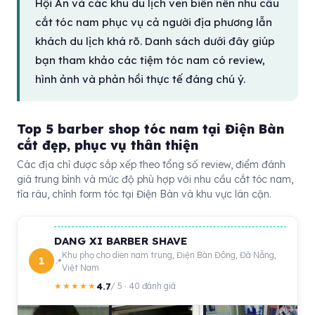
Hội An và các khu du lịch ven biển nên nhu cầu
cắt tóc nam phục vụ cả người địa phương lẫn
khách du lịch khá rõ. Danh sách dưới đây giúp
bạn tham khảo các tiệm tóc nam có review,
hình ảnh và phản hồi thực tế đáng chú ý.
Top 5 barber shop tóc nam tại Điện Bàn
cắt đẹp, phục vụ thân thiện
Các địa chỉ được sắp xếp theo tổng số review, điểm đánh
giá trung bình và mức độ phù hợp với nhu cầu cắt tóc nam,
tỉa râu, chỉnh form tóc tại Điện Bàn và khu vực lân cận.
DANG XI BARBER SHAVE
Khu phọ cho dien nam trung, Điện Bàn Đông, Đà Nẵng,
1
Việt Nam
4.7
★★★★★
/ 5 · 40 đánh giá