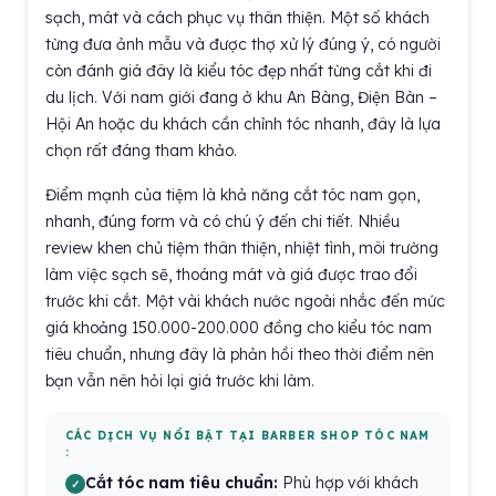
sạch, mát và cách phục vụ thân thiện. Một số khách
từng đưa ảnh mẫu và được thợ xử lý đúng ý, có người
còn đánh giá đây là kiểu tóc đẹp nhất từng cắt khi đi
du lịch. Với nam giới đang ở khu An Bàng, Điện Bàn –
Hội An hoặc du khách cần chỉnh tóc nhanh, đây là lựa
chọn rất đáng tham khảo.
Điểm mạnh của tiệm là khả năng cắt tóc nam gọn,
nhanh, đúng form và có chú ý đến chi tiết. Nhiều
review khen chủ tiệm thân thiện, nhiệt tình, môi trường
làm việc sạch sẽ, thoáng mát và giá được trao đổi
trước khi cắt. Một vài khách nước ngoài nhắc đến mức
giá khoảng 150.000-200.000 đồng cho kiểu tóc nam
tiêu chuẩn, nhưng đây là phản hồi theo thời điểm nên
bạn vẫn nên hỏi lại giá trước khi làm.
CÁC DỊCH VỤ NỔI BẬT TẠI BARBER SHOP TÓC NAM
:
Cắt tóc nam tiêu chuẩn:
Phù hợp với khách