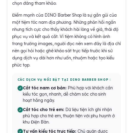
chọn đáng tham khảo.
Điểm mạnh của DINO Barber Shop là sự gần gũi của
một tiệm tóc nam địa phương. Những phản hồi ngắn
nhưng tích cực cho thấy khách hài lòng về giá, thái độ
phục vụ và kết quả cắt. Vì tiệm không có hình ảnh
trong trường images, người đọc nên xem đây là địa chỉ
nên gọi hỏi hoặc ghé khảo sát trực tiếp trước khi sử
dụng dịch vụ dài hơn như uốn, nhuộm hoặc tạo kiểu
phức tạp.
CÁC DỊCH VỤ NỔI BẬT TẠI DINO BARBER SHOP :
Cắt tóc nam cơ bản:
Phù hợp với khách cần
kiểu tóc gọn, nhanh, dễ chăm sóc cho sinh
hoạt hằng ngày.
Cắt tóc cho trẻ em:
Dữ liệu tiện ích ghi nhận
phù hợp cho trẻ em, thuận tiện với phụ huynh ở
khu Điện Bàn.
Tư vấn kiểu tóc trực tiếp:
Chủ quán được