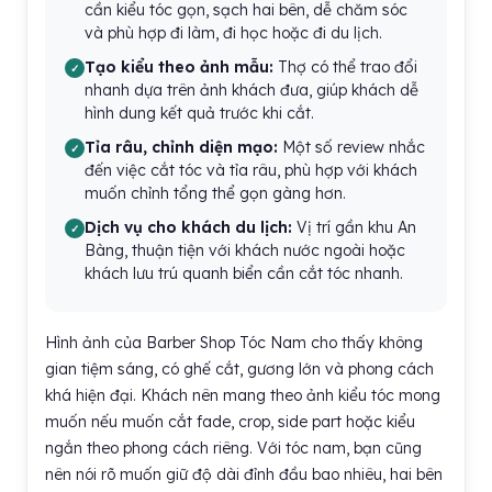
cần kiểu tóc gọn, sạch hai bên, dễ chăm sóc
và phù hợp đi làm, đi học hoặc đi du lịch.
Tạo kiểu theo ảnh mẫu:
Thợ có thể trao đổi
nhanh dựa trên ảnh khách đưa, giúp khách dễ
hình dung kết quả trước khi cắt.
Tỉa râu, chỉnh diện mạo:
Một số review nhắc
đến việc cắt tóc và tỉa râu, phù hợp với khách
muốn chỉnh tổng thể gọn gàng hơn.
Dịch vụ cho khách du lịch:
Vị trí gần khu An
Bàng, thuận tiện với khách nước ngoài hoặc
khách lưu trú quanh biển cần cắt tóc nhanh.
Hình ảnh của Barber Shop Tóc Nam cho thấy không
gian tiệm sáng, có ghế cắt, gương lớn và phong cách
khá hiện đại. Khách nên mang theo ảnh kiểu tóc mong
muốn nếu muốn cắt fade, crop, side part hoặc kiểu
ngắn theo phong cách riêng. Với tóc nam, bạn cũng
nên nói rõ muốn giữ độ dài đỉnh đầu bao nhiêu, hai bên