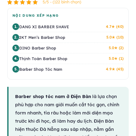
5/5 - (122 bình chọn)
NỘI DUNG XẾP HẠNG
DANG XI BARBER SHAVE
1.
4.7★ (40)
2KT Men’s Barber Shop
2.
5.0★ (10)
DINO Barber Shop
3.
5.0★ (2)
Thịnh Toàn Barber Shop
4.
5.0★ (1)
Barber Shop Tóc Nam
5.
4.9★ (45)
Barber shop tóc nam ở Điện Bàn
là lựa chọn
phù hợp cho nam giới muốn cắt tóc gọn, chỉnh
form nhanh, tỉa râu hoặc làm mới diện mạo
trước khi đi học, đi làm hay du lịch. Điện Bàn
hiện thuộc Đà Nẵng sau sáp nhập, nằm gần