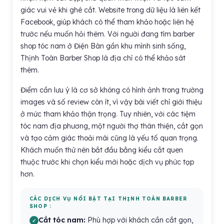
giác vui vẻ khi ghé cắt. Website trong dữ liệu là liên kết
Facebook, giúp khách có thể tham khảo hoặc liên hệ
trước nếu muốn hỏi thêm. Với người đang tìm barber
shop tóc nam ở Điện Bàn gần khu mình sinh sống,
Thịnh Toàn Barber Shop là địa chỉ có thể khảo sát
thêm.
Điểm cần lưu ý là cơ sở không có hình ảnh trong trường
images và số review còn ít, vì vậy bài viết chỉ giới thiệu
ở mức tham khảo thận trọng. Tuy nhiên, với các tiệm
tóc nam địa phương, một người thợ thân thiện, cắt gọn
và tạo cảm giác thoải mái cũng là yếu tố quan trọng.
Khách muốn thử nên bắt đầu bằng kiểu cắt quen
thuộc trước khi chọn kiểu mới hoặc dịch vụ phức tạp
hơn.
CÁC DỊCH VỤ NỔI BẬT TẠI THỊNH TOÀN BARBER
SHOP :
Cắt tóc nam:
Phù hợp với khách cần cắt gọn,