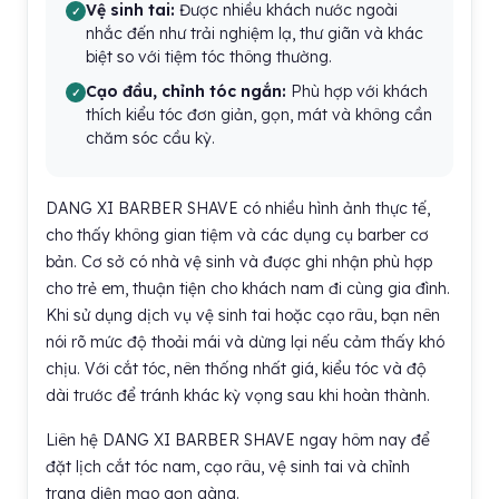
Vệ sinh tai:
Được nhiều khách nước ngoài
nhắc đến như trải nghiệm lạ, thư giãn và khác
biệt so với tiệm tóc thông thường.
Cạo đầu, chỉnh tóc ngắn:
Phù hợp với khách
thích kiểu tóc đơn giản, gọn, mát và không cần
chăm sóc cầu kỳ.
DANG XI BARBER SHAVE có nhiều hình ảnh thực tế,
cho thấy không gian tiệm và các dụng cụ barber cơ
bản. Cơ sở có nhà vệ sinh và được ghi nhận phù hợp
cho trẻ em, thuận tiện cho khách nam đi cùng gia đình.
Khi sử dụng dịch vụ vệ sinh tai hoặc cạo râu, bạn nên
nói rõ mức độ thoải mái và dừng lại nếu cảm thấy khó
chịu. Với cắt tóc, nên thống nhất giá, kiểu tóc và độ
dài trước để tránh khác kỳ vọng sau khi hoàn thành.
Liên hệ DANG XI BARBER SHAVE ngay hôm nay để
đặt lịch cắt tóc nam, cạo râu, vệ sinh tai và chỉnh
trang diện mạo gọn gàng.