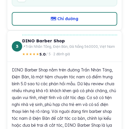
🗺 Chỉ đường
DINO Barber Shop
3
Trần Nhân Tông, Điện Bàn, Đà Nẵng 560000, Việt Nam
5.0
★★★★★
/ 5 · 2 đánh giá
DINO Barber Shop nằm trên đường Trần Nhân Tông,
Điện Bàn, là một tiệm chuyên tóc nam có điểm trung
bình 5.0 sao từ các phản hồi mẫu. Dữ liệu review chưa
nhiều nhưng khá rõ: khách khen giá cả phải chăng, chủ
quán vui tính, nhiệt tình và cắt tóc đẹp. Cơ sở có tiện
nghi nhà vệ sinh, phù hợp cho trẻ em và có số điện
thoại liên hệ rõ ràng. Với người đang tìm barber shop
tóc nam ở Điện Bàn để cắt tóc cơ bản, chỉnh lại kiểu
hoặc đưa bé trai đi cắt tóc, DINO Barber Shop là lựa