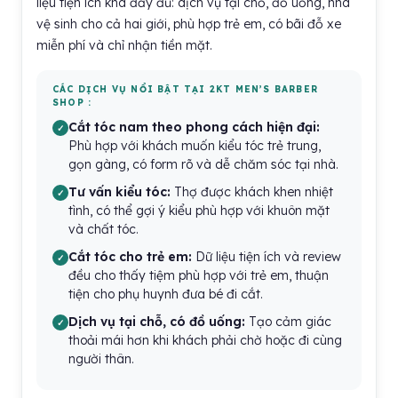
liệu tiện ích khá đầy đủ: dịch vụ tại chỗ, đồ uống, nhà
vệ sinh cho cả hai giới, phù hợp trẻ em, có bãi đỗ xe
miễn phí và chỉ nhận tiền mặt.
CÁC DỊCH VỤ NỔI BẬT TẠI 2KT MEN’S BARBER
SHOP :
Cắt tóc nam theo phong cách hiện đại:
Phù hợp với khách muốn kiểu tóc trẻ trung,
gọn gàng, có form rõ và dễ chăm sóc tại nhà.
Tư vấn kiểu tóc:
Thợ được khách khen nhiệt
tình, có thể gợi ý kiểu phù hợp với khuôn mặt
và chất tóc.
Cắt tóc cho trẻ em:
Dữ liệu tiện ích và review
đều cho thấy tiệm phù hợp với trẻ em, thuận
tiện cho phụ huynh đưa bé đi cắt.
Dịch vụ tại chỗ, có đồ uống:
Tạo cảm giác
thoải mái hơn khi khách phải chờ hoặc đi cùng
người thân.