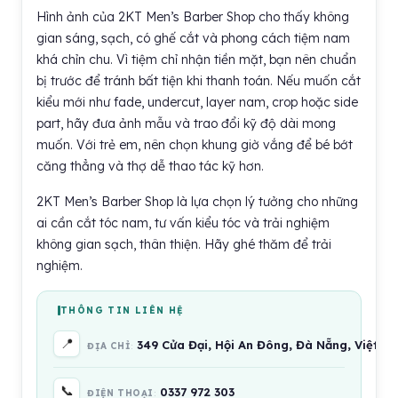
Hình ảnh của 2KT Men’s Barber Shop cho thấy không
gian sáng, sạch, có ghế cắt và phong cách tiệm nam
khá chỉn chu. Vì tiệm chỉ nhận tiền mặt, bạn nên chuẩn
bị trước để tránh bất tiện khi thanh toán. Nếu muốn cắt
kiểu mới như fade, undercut, layer nam, crop hoặc side
part, hãy đưa ảnh mẫu và trao đổi kỹ độ dài mong
muốn. Với trẻ em, nên chọn khung giờ vắng để bé bớt
căng thẳng và thợ dễ thao tác kỹ hơn.
2KT Men’s Barber Shop là lựa chọn lý tưởng cho những
ai cần cắt tóc nam, tư vấn kiểu tóc và trải nghiệm
không gian sạch, thân thiện. Hãy ghé thăm để trải
nghiệm.
THÔNG TIN LIÊN HỆ
📍
349 Cửa Đại, Hội An Đông, Đà Nẵng, Việt N
ĐỊA CHỈ
📞
0337 972 303
ĐIỆN THOẠI