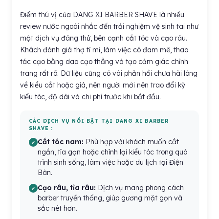
Điểm thú vị của DANG XI BARBER SHAVE là nhiều
review nước ngoài nhắc đến trải nghiệm vệ sinh tai như
một dịch vụ đáng thử, bên cạnh cắt tóc và cạo râu.
Khách đánh giá thợ tỉ mỉ, làm việc có đam mê, thao
tác cạo bằng dao cạo thẳng và tạo cảm giác chỉnh
trang rất rõ. Dữ liệu cũng có vài phản hồi chưa hài lòng
về kiểu cắt hoặc giá, nên người mới nên trao đổi kỹ
kiểu tóc, độ dài và chi phí trước khi bắt đầu.
CÁC DỊCH VỤ NỔI BẬT TẠI DANG XI BARBER
SHAVE :
Cắt tóc nam:
Phù hợp với khách muốn cắt
ngắn, tỉa gọn hoặc chỉnh lại kiểu tóc trong quá
trình sinh sống, làm việc hoặc du lịch tại Điện
Bàn.
Cạo râu, tỉa râu:
Dịch vụ mang phong cách
barber truyền thống, giúp gương mặt gọn và
sắc nét hơn.