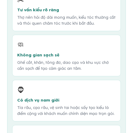
Tư vấn kiểu rõ ràng
Thợ nên hỏi độ dài mong muốn, kiểu tóc thường cắt
và thói quen chăm tóc trước khi bắt đầu.
🧼
Không gian sạch sẽ
Ghế cắt, khăn, tông đơ, dao cạo và khu vực chờ
cần sạch để tạo cảm giác an tâm.
🧔
Có dịch vụ nam giới
Tỉa râu, cạo râu, vệ sinh tai hoặc sấy tạo kiểu là
điểm cộng với khách muốn chỉnh diện mạo trọn gói.