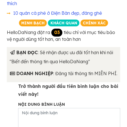
thích
10 quán cà phê ở Điện Bàn đẹp, đáng ghé
MINH BẠCH
KHÁCH QUAN
CHÍNH XÁC
HelloDaNang đặt ra
03
tiêu chí với mục tiêu bảo
vệ người dùng tốt hơn, an toàn hơn
BẠN ĐỌC
: Sẽ nhận được ưu đãi tốt hơn khi nói
"Biết đến thông tin qua HelloDaNang"
DOANH NGHIỆP
: Đăng tải thông tin MIỄN PHÍ.
Trở thành người đầu tiên bình luận cho bài
viết này!
NỘI DUNG BÌNH LUẬN