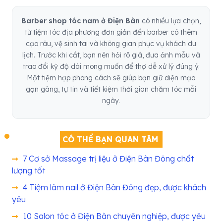
Barber shop tóc nam ở Điện Bàn
có nhiều lựa chọn,
từ tiệm tóc địa phương đơn giản đến barber có thêm
cạo râu, vệ sinh tai và không gian phục vụ khách du
lịch. Trước khi cắt, bạn nên hỏi rõ giá, đưa ảnh mẫu và
trao đổi kỹ độ dài mong muốn để thợ dễ xử lý đúng ý.
Một tiệm hợp phong cách sẽ giúp bạn giữ diện mạo
gọn gàng, tự tin và tiết kiệm thời gian chăm tóc mỗi
ngày.
CÓ THỂ BẠN QUAN TÂM
7 Cơ sở Massage trị liệu ở Điện Bàn Đông chất
lượng tốt
4 Tiệm làm nail ở Điện Bàn Đông đẹp, được khách
yêu
10 Salon tóc ở Điện Bàn chuyên nghiệp, được yêu