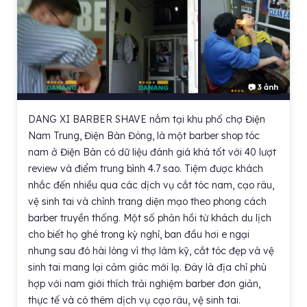
📷 3 ảnh
DANG XI BARBER SHAVE nằm tại khu phố chợ Điện
Nam Trung, Điện Bàn Đông, là một barber shop tóc
nam ở Điện Bàn có dữ liệu đánh giá khá tốt với 40 lượt
review và điểm trung bình 4.7 sao. Tiệm được khách
nhắc đến nhiều qua các dịch vụ cắt tóc nam, cạo râu,
vệ sinh tai và chỉnh trang diện mạo theo phong cách
barber truyền thống. Một số phản hồi từ khách du lịch
cho biết họ ghé trong kỳ nghỉ, ban đầu hơi e ngại
nhưng sau đó hài lòng vì thợ làm kỹ, cắt tóc đẹp và vệ
sinh tai mang lại cảm giác mới lạ. Đây là địa chỉ phù
hợp với nam giới thích trải nghiệm barber đơn giản,
thực tế và có thêm dịch vụ cạo râu, vệ sinh tai.