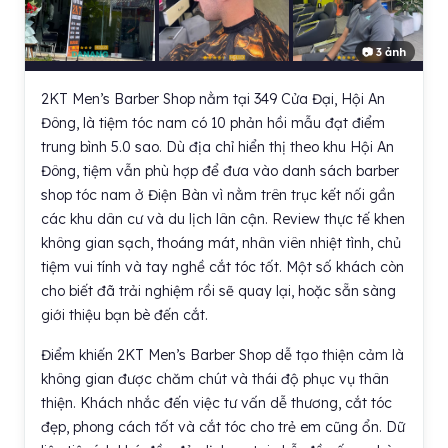
📷 3 ảnh
2KT Men’s Barber Shop nằm tại 349 Cửa Đại, Hội An
Đông, là tiệm tóc nam có 10 phản hồi mẫu đạt điểm
trung bình 5.0 sao. Dù địa chỉ hiển thị theo khu Hội An
Đông, tiệm vẫn phù hợp để đưa vào danh sách barber
shop tóc nam ở Điện Bàn vì nằm trên trục kết nối gần
các khu dân cư và du lịch lân cận. Review thực tế khen
không gian sạch, thoáng mát, nhân viên nhiệt tình, chủ
tiệm vui tính và tay nghề cắt tóc tốt. Một số khách còn
cho biết đã trải nghiệm rồi sẽ quay lại, hoặc sẵn sàng
giới thiệu bạn bè đến cắt.
Điểm khiến 2KT Men’s Barber Shop dễ tạo thiện cảm là
không gian được chăm chút và thái độ phục vụ thân
thiện. Khách nhắc đến việc tư vấn dễ thương, cắt tóc
đẹp, phong cách tốt và cắt tóc cho trẻ em cũng ổn. Dữ