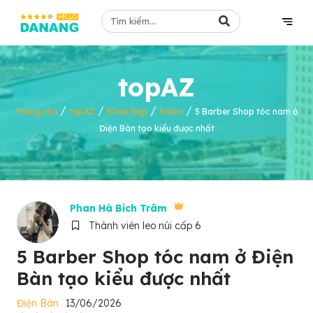
topAZ
/
/
/
/
Trang chủ
topAZ
Khoẻ Đẹp
Salon
5 Barber Shop tóc nam ở
Điện Bàn tạo kiểu được nhất
Phan Hà Bích Trâm
Thành viên leo núi cấp 6
5 Barber Shop tóc nam ở Điện
Bàn tạo kiểu được nhất
Điện Bàn
13/06/2026