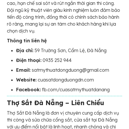
cao, hạn chế sai sót và rút ngắn thời gian thi công.
Đội ngũ kỹ thuật viên giàu kinh nghiệm luôn đảm bảo
tiến độ công trình, đồng thời có chính sách bảo hành
rõ ràng, mang lại sự an tâm cho khách hàng khi lựa
chọn dịch vụ.
Thông tin liên hệ
Địa chỉ:
59 Trường Sơn, Cẩm Lệ, Đà Nẵng
Điện thoại:
0935 252 944
Email:
satmythuatdongduong@gmail.com
Website:
cuasatdongduongdn.com
Facebook:
fb.com/cuasatmythuatdanang
Thợ Sắt Đà Nẵng – Liên Chiểu
Thợ Sắt Đà Nẵng là đơn vị chuyên cung cấp dịch vụ
thi công và sửa chữa cổng sắt, cửa sắt tại Đà Nẵng
với ưu điểm nổi bật là linh hoạt, nhanh chóng và chi