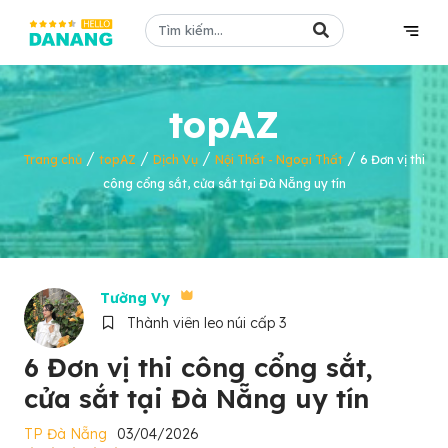
topAZ
/
/
/
/
Trang chủ
topAZ
Dịch Vụ
Nội Thất - Ngoại Thất
6 Đơn vị thi
công cổng sắt, cửa sắt tại Đà Nẵng uy tín
Tường Vy
Thành viên leo núi cấp 3
6 Đơn vị thi công cổng sắt,
cửa sắt tại Đà Nẵng uy tín
TP Đà Nẵng
03/04/2026