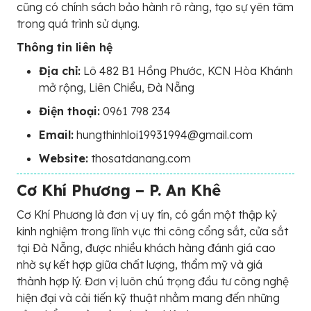
cũng có chính sách bảo hành rõ ràng, tạo sự yên tâm
trong quá trình sử dụng.
Thông tin liên hệ
Địa chỉ:
Lô 482 B1 Hồng Phước, KCN Hòa Khánh
mở rộng, Liên Chiểu, Đà Nẵng
Điện thoại:
0961 798 234
Email:
hungthinhloi19931994@gmail.com
Website:
thosatdanang.com
Cơ Khí Phương – P. An Khê
Cơ Khí Phương là đơn vị uy tín, có gần một thập kỷ
kinh nghiệm trong lĩnh vực thi công cổng sắt, cửa sắt
tại Đà Nẵng, được nhiều khách hàng đánh giá cao
nhờ sự kết hợp giữa chất lượng, thẩm mỹ và giá
thành hợp lý. Đơn vị luôn chú trọng đầu tư công nghệ
hiện đại và cải tiến kỹ thuật nhằm mang đến những