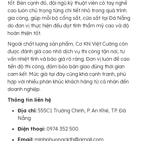
tốt. Bên cạnh đó, đội ngũ kỹ thuật viên có tay nghề
cao luôn chú trọng từng chi tiết nhỏ trong quá trình
gia công, giúp mỗi bộ cổng sắt, cửa sắt tại Đà Nẵng
do đơn vị thực hiện đều đạt tính thẩm mỹ cao và độ
hoàn thiện tốt.
Ngoài chất lượng sản phẩm, Cơ Khí Việt Cường còn
được đánh giá cao nhờ dịch vụ thi công tận nơi, tư
vấn nhiệt tình và báo giá rõ ràng. Đơn vị luôn đề cao
tiến độ thi công, đảm bảo bàn giao đúng thời gian
cam kết. Mức giá tại đây cũng khá cạnh tranh, phù
hợp với nhiều phân khúc khách hàng từ cá nhân đến
doanh nghiệp.
Thông tin liên hệ
Địa chỉ:
555C1 Trường Chinh, P. An‍ Khê, TP. Đà
Nẵng
Điện thoại:
0974 352 500
Email:
minhphuongckth@gmail.com