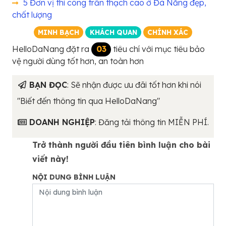
5 Đơn vị thi công trần thạch cao ở Đà Nẵng đẹp,
chất lượng
MINH BẠCH
KHÁCH QUAN
CHÍNH XÁC
HelloDaNang đặt ra
03
tiêu chí với mục tiêu bảo
vệ người dùng tốt hơn, an toàn hơn
BẠN ĐỌC
: Sẽ nhận được ưu đãi tốt hơn khi nói
"Biết đến thông tin qua HelloDaNang"
DOANH NGHIỆP
: Đăng tải thông tin MIỄN PHÍ.
Trở thành người đầu tiên bình luận cho bài
viết này!
NỘI DUNG BÌNH LUẬN