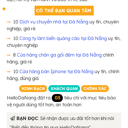
CÓ THỂ BẠN QUAN TÂM
10
Dịch vụ chuyển nhà tại Đà Nẵng
uy tín, chuyên
nghiệp, giá rẻ
10
Công ty làm biển quảng cáo tại Đà Nẵng
uy tín,
chuyên nghiệp
8
Cửa hàng chăn ga gối đệm tại Đà Nẵng
chính
hãng, giá rẻ
10
Cửa hàng bán Iphone tại Đà Nẵng
uy tín, chính
hãng, đúng giá
MINH BẠCH
KHÁCH QUAN
CHÍNH XÁC
HelloDaNang đặt ra
03
tiêu chí với mục tiêu bảo
vệ người dùng tốt hơn, an toàn hơn
BẠN ĐỌC
: Sẽ nhận được ưu đãi tốt hơn khi nói
"Biết đến thông tin qua HelloDaNang"