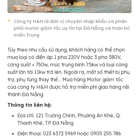
Công ty H&H là đơn vị chuyên nhập khẩu và phân
phối motor giảm tốc uy tín tại Đà Nẵng và toàn bộ
miền Trung
Tùy theo nhu cầu sử dụng, khách hàng có thể chọn
mua loại có điện áp 1 pha 220V hoặc 3 pha 380V,
công suất < 750w, mức trung bình 7.5kw và loại công
suất lớn tới 11kw trở lên. Ngoài ra, một số thiết bị phụ
trợ, phụ tùng thay thế… Mua hàng Motor giảm tốc
của công ty H&H được hỗ trợ miễn phí giao hàng nội
thành Đà Nẵng.
Thông tin liên hệ:
Địa chỉ: 121 Trường Chinh, Phường An Khê, Q.
Thanh Khê, TP Đà Nẵng
Điện thoại: 023 6372 5969 hoặc 0905 255 786