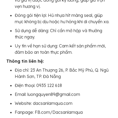
và gia vị được đóng gói kỹ lưỡng, giúp giữ trọn
vẹn hương vị.
Đóng gói tiện lợi: Hũ nhựa hít màng seal, giúp
mực không bị dịu hoặc hư hỏng khi di chuyển xa.
Sử dụng dễ dàng: Chỉ cần mở hộp và thưởng
thức ngay.
Uy tín về hạn sử dụng: Cam kết sản phẩm mới,
đảm bảo an toàn thực phẩm.
Thông tin liên hệ:
Địa chỉ: 23 An Thượng 26, P. Bắc Mỹ Phú, Q. Ngũ
Hành Sơn, TP. Đà Nẵng
Điện thoại: 0935 122 618
Email: luongquyen89@gmail.com
Website: dacsanlamqua.com
Fanpage: FB.com/Dacsanlamqua