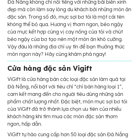
Đà Nẵng không chỉ nổi tiếng với những bãi biển xinh
đẹp mà còn làm say lòng du khách bởi những món ăn
đặc sản. Trong số đó, mực sợi bơ tỏi là một cái tên
không thể bỏ qua. Hương vị thơm ngon, béo ngậy
của mực kết hợp cùng vị cay nồng của tỏi và chút
béo ngậy của bơ tạo nên một món ăn khó cưỡng.
Vậy đâu là những địa chỉ uy tín để bạn thưởng thức
món ngon này? Hãy cùng khám phá ngay!
Cửa hàng đặc sản Vigift
ViGift là cửa hàng bán các loại đặc sản làm quà tại
Đà Nẵng, nổi bật với tiêu chí “chỉ bán hàng loại 1”,
cam kết mang đến cho người tiêu dùng những sản
phẩm chất lượng nhất. Đặc biệt, món mực sợi bơ tỏi
của ViGift đã trở thành lựa chọn ưu tiên của nhiều
khách hàng khi tìm mua các món đặc sản thơm
ngon, hấp dẫn.
ViGift tự hào cung cấp hơn 50 loại đặc sản Đà Nẵng