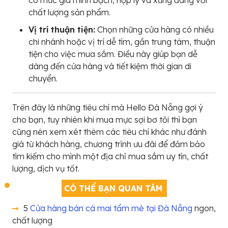
có mức giá minh bạch, hợp lý và xứng đáng với
chất lượng sản phẩm.
Vị trí thuận tiện:
Chọn những cửa hàng có nhiều
chi nhánh hoặc vị trí dễ tìm, gần trung tâm, thuận
tiện cho việc mua sắm. Điều này giúp bạn dễ
dàng đến cửa hàng và tiết kiệm thời gian di
chuyển.
Trên đây là những tiêu chí mà Hello Đà Nẵng gợi ý
cho bạn, tuy nhiên khi mua mực sợi bơ tỏi thì bạn
cũng nên xem xét thêm các tiêu chí khác như đánh
giá từ khách hàng, chương trình ưu đãi để đảm bảo
tìm kiếm cho mình một địa chỉ mua sắm uy tín, chất
lượng, dịch vụ tốt.
CÓ THỂ BẠN QUAN TÂM
5
Cửa hàng bán cá mai tẩm mè tại Đà Nẵng
ngon,
chất lượng