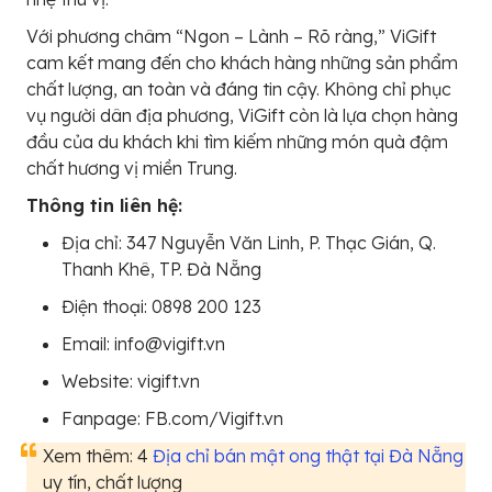
Với phương châm “Ngon – Lành – Rõ ràng,” ViGift
cam kết mang đến cho khách hàng những sản phẩm
chất lượng, an toàn và đáng tin cậy. Không chỉ phục
vụ người dân địa phương, ViGift còn là lựa chọn hàng
đầu của du khách khi tìm kiếm những món quà đậm
chất hương vị miền Trung.
Thông tin liên hệ:
Địa chỉ: 347 Nguyễn Văn Linh, P. Thạc Gián, Q.
Thanh Khê, TP. Đà Nẵng
Điện thoại: 0898 200 123
Email: info@vigift.vn
Website: vigift.vn
Fanpage: FB.com/Vigift.vn
Xem thêm: 4
Địa chỉ bán mật ong thật tại Đà Nẵng
uy tín, chất lượng