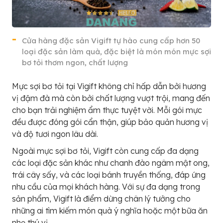
Cửa hàng đặc sản Vigift tự hào cung cấp hơn 50
loại đặc sản làm quà, đặc biệt là món món mực sợi
bơ tỏi thơm ngon, chất lượng
Mực sợi bơ tỏi tại Vigift không chỉ hấp dẫn bởi hương
vị đậm đà mà còn bởi chất lượng vượt trội, mang đến
cho bạn trải nghiệm ẩm thực tuyệt vời. Mỗi gói mực
đều được đóng gói cẩn thận, giúp bảo quản hương vị
và độ tươi ngon lâu dài.
Ngoài mực sợi bơ tỏi, Vigift còn cung cấp đa dạng
các loại đặc sản khác như chanh đào ngâm mật ong,
trái cây sấy, và các loại bánh truyền thống, đáp ứng
nhu cầu của mọi khách hàng. Với sự đa dạng trong
sản phẩm, Vigift là điểm dừng chân lý tưởng cho
những ai tìm kiếm món quà ý nghĩa hoặc một bữa ăn
nhẹ thú vị.