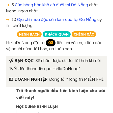
5
Cửa hàng bán khô cá đuối tại Đà Nẵng
chất
lượng, ngon nhất
10
Địa chỉ mua đặc sản làm quà tại Đà Nẵng
uy
tín, chất lượng
MINH BẠCH
KHÁCH QUAN
CHÍNH XÁC
HelloDaNang đặt ra
03
tiêu chí với mục tiêu bảo
vệ người dùng tốt hơn, an toàn hơn
BẠN ĐỌC
: Sẽ nhận được ưu đãi tốt hơn khi nói
"Biết đến thông tin qua HelloDaNang"
DOANH NGHIỆP
: Đăng tải thông tin MIỄN PHÍ.
Trở thành người đầu tiên bình luận cho bài
viết này!
NỘI DUNG BÌNH LUẬN