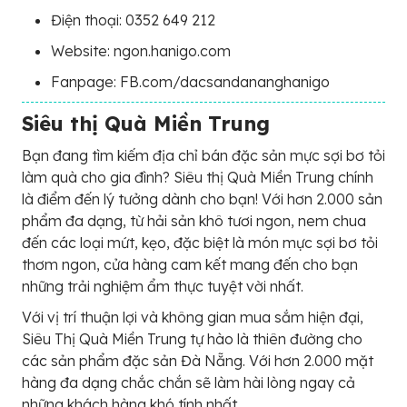
Điện thoại: 0352 649 212
Website: ngon.hanigo.com
Fanpage: FB.com/dacsandananghanigo
Siêu thị Quà Miền Trung
Bạn đang tìm kiếm địa chỉ bán đặc sản mực sợi bơ tỏi
làm quà cho gia đình? Siêu thị Quà Miền Trung chính
là điểm đến lý tưởng dành cho bạn! Với hơn 2.000 sản
phẩm đa dạng, từ hải sản khô tươi ngon, nem chua
đến các loại mứt, kẹo, đặc biệt là món mực sợi bơ tỏi
thơm ngon, cửa hàng cam kết mang đến cho bạn
những trải nghiệm ẩm thực tuyệt vời nhất.
Với vị trí thuận lợi và không gian mua sắm hiện đại,
Siêu Thị Quà Miền Trung tự hào là thiên đường cho
các sản phẩm đặc sản Đà Nẵng. Với hơn 2.000 mặt
hàng đa dạng chắc chắn sẽ làm hài lòng ngay cả
những khách hàng khó tính nhất.