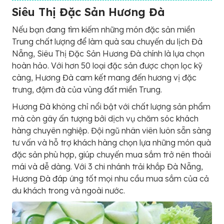
Siêu Thị Đặc Sản Hương Đà
Nếu bạn đang tìm kiếm những món đặc sản miền
Trung chất lượng để làm quà sau chuyến du lịch Đà
Nẵng, Siêu Thị Đặc Sản Hương Đà chính là lựa chọn
hoàn hảo. Với hơn 50 loại đặc sản được chọn lọc kỹ
càng, Hương Đà cam kết mang đến hương vị đặc
trưng, đậm đà của vùng đất miền Trung.
Hương Đà không chỉ nổi bật với chất lượng sản phẩm
mà còn gây ấn tượng bởi dịch vụ chăm sóc khách
hàng chuyên nghiệp. Đội ngũ nhân viên luôn sẵn sàng
tư vấn và hỗ trợ khách hàng chọn lựa những món quà
đặc sản phù hợp, giúp chuyến mua sắm trở nên thoải
mái và dễ dàng. Với 3 chi nhánh trải khắp Đà Nẵng,
Hương Đà đáp ứng tốt mọi nhu cầu mua sắm của cả
du khách trong và ngoài nước.