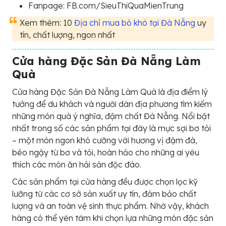
Fanpage: FB.com/SieuThiQuaMienTrung
Xem thêm: 10
Địa chỉ mua bò khô tại Đà Nẵng
uy
tín, chất lượng, ngon nhất
Cửa hàng Đặc Sản Đà Nẵng Làm
Quà
Cửa hàng Đặc Sản Đà Nẵng Làm Quà là địa điểm lý
tưởng để du khách và người dân địa phương tìm kiếm
những món quà ý nghĩa, đậm chất Đà Nẵng. Nổi bật
nhất trong số các sản phẩm tại đây là mực sợi bơ tỏi
– một món ngon khó cưỡng với hương vị đậm đà,
béo ngậy từ bơ và tỏi, hoàn hảo cho những ai yêu
thích các món ăn hải sản độc đáo.
Các sản phẩm tại cửa hàng đều được chọn lọc kỹ
lưỡng từ các cơ sở sản xuất uy tín, đảm bảo chất
lượng và an toàn vệ sinh thực phẩm. Nhờ vậy, khách
hàng có thể yên tâm khi chọn lựa những món đặc sản