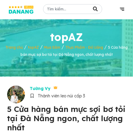
topAZ
/
/
/
/
Trang chủ
topAZ
Mua Sắm
Thực Phẩm - Đồ Uống
5 Cửa hàng
bán mực sợi bơ tỏi tại Đà Nẵng ngon, chất lượng nhất
Tường Vy
Thành viên leo núi cấp 3
5 Cửa hàng bán mực sợi bơ tỏi
tại Đà Nẵng ngon, chất lượng
nhất