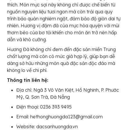
thích. Món mực sợi này không chỉ được chế biến từ
nguồn nguyên liệu tươi ngon mà còn trải qua quy
trình bảo quản nghiêm ngặt, đảm bảo độ giòn dai tự
nhiên. Hương vị đậm đà của mực hòa quyện với mùi
thơm béo của bơ tỏi khiến cho món ăn trở nên hấp
dẫn và khó cưỡng.
Hương Đà không chỉ đem đến đặc sản miền Trung
chất lượng mà còn có mức giá hợp lý, giúp bạn dễ
dàng sở hữu những món quà đặc sản độc đáo mà
không lo về chi phí.
Thông tin liên hệ:
Địa chỉ: Ngã 3 Võ Văn Kiệt, Hồ Nghinh, P. Phước
Mỹ, Q. Sơn Trà, Đà Nẵng
Điện thoại: 0236 393 9495
Email: hethonghuongda123@gmail.com
Website: dacsanhuongda.vn