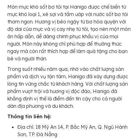
Món mực khô sốt bơ tỏi tại Hanigo được chế biến từ
mực khô loại 1, xé sợi và tẩm ướp với nước sốt bơ tỏi
thơm ngon. Hương vị béo ngậy từ bơ hòa quyện với
độ dai của mực và vị cay nhẹ từ tỏi, tạo nên một món
ăn hấp dẫn, dễ dàng chinh phục khẩu vị của mọi
người. Món này không chỉ phù hợp để thưởng thức
ngay mà còn rất thích hợp để làm quà tặng cho bạn
bè và người thân.
Trong suốt nhiều năm qua, nhờ vào chất lượng sản
phẩm và dịch vụ tận tâm, Hanigo đã xây dựng được
lòng tin vững chắc từ khách hàng. Với chất lượng sản
phẩm vượt trội và hương vị độc đáo, Hanigo đã
khẳng định vị thế là điểm đến tin cậy cho cả người
dân địa phương và du khách.
Thông tin liên hệ:
Địa chỉ: 18 Mỹ An 14, P. Bắc Mỹ An, Q. Ngũ Hành
Sơn, TP. Đà Nẵng