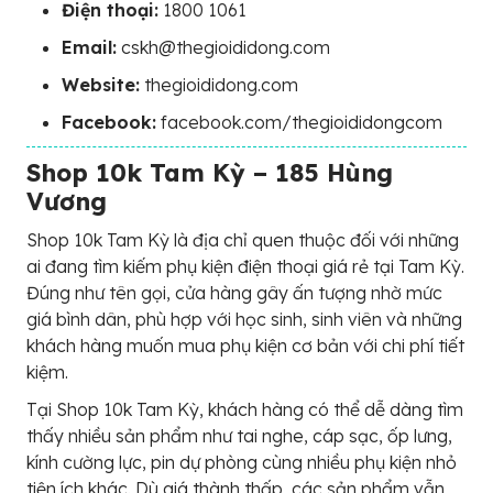
Điện thoại:
1800 1061
Email:
cskh@thegioididong.com
Website:
thegioididong.com
Facebook:
facebook.com/thegioididongcom
Shop 10k Tam Kỳ – 185 Hùng
Vương
Shop 10k Tam Kỳ là địa chỉ quen thuộc đối với những
ai đang tìm kiếm phụ kiện điện thoại giá rẻ tại Tam Kỳ.
Đúng như tên gọi, cửa hàng gây ấn tượng nhờ mức
giá bình dân, phù hợp với học sinh, sinh viên và những
khách hàng muốn mua phụ kiện cơ bản với chi phí tiết
kiệm.
Tại Shop 10k Tam Kỳ, khách hàng có thể dễ dàng tìm
thấy nhiều sản phẩm như tai nghe, cáp sạc, ốp lưng,
kính cường lực, pin dự phòng cùng nhiều phụ kiện nhỏ
tiện ích khác. Dù giá thành thấp, các sản phẩm vẫn