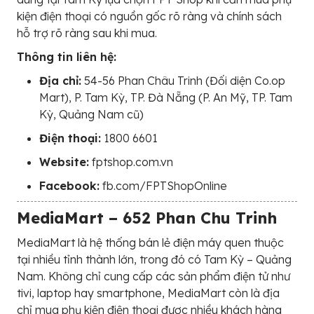
kiện điện thoại có nguồn gốc rõ ràng và chính sách
hỗ trợ rõ ràng sau khi mua.
Thông tin liên hệ:
Địa chỉ:
54-56 Phan Châu Trinh (Đối diện Co.op
Mart), P. Tam Kỳ, TP. Đà Nẵng (P. An Mỹ, TP. Tam
Kỳ, Quảng Nam cũ)
Điện thoại:
1800 6601
Website:
fptshop.com.vn
Facebook:
fb.com/FPTShopOnline
MediaMart – 652 Phan Chu Trinh
MediaMart là hệ thống bán lẻ điện máy quen thuộc
tại nhiều tỉnh thành lớn, trong đó có Tam Kỳ – Quảng
Nam. Không chỉ cung cấp các sản phẩm điện tử như
tivi, laptop hay smartphone, MediaMart còn là địa
chỉ mua phụ kiện điện thoại được nhiều khách hàng