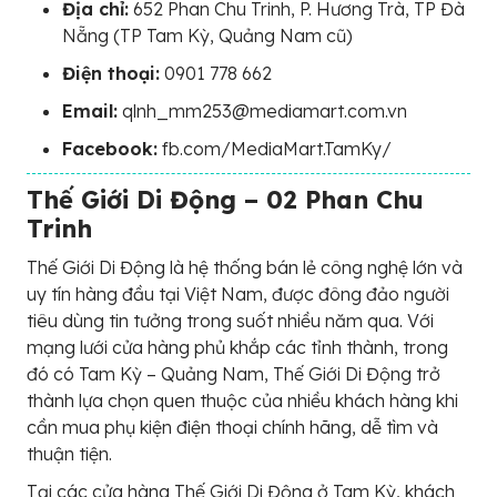
Địa chỉ:
652 Phan Chu Trinh, P. Hương Trà, TP Đà
Nẵng (TP Tam Kỳ, Quảng Nam cũ)
Điện thoại:
0901 778 662
Email:
qlnh_mm253@mediamart.com.vn
Facebook:
fb.com/MediaMart.TamKy/
Thế Giới Di Động – 02 Phan Chu
Trinh
Thế Giới Di Động là hệ thống bán lẻ công nghệ lớn và
uy tín hàng đầu tại Việt Nam, được đông đảo người
tiêu dùng tin tưởng trong suốt nhiều năm qua. Với
mạng lưới cửa hàng phủ khắp các tỉnh thành, trong
đó có Tam Kỳ – Quảng Nam, Thế Giới Di Động trở
thành lựa chọn quen thuộc của nhiều khách hàng khi
cần mua phụ kiện điện thoại chính hãng, dễ tìm và
thuận tiện.
Tại các cửa hàng Thế Giới Di Động ở Tam Kỳ, khách