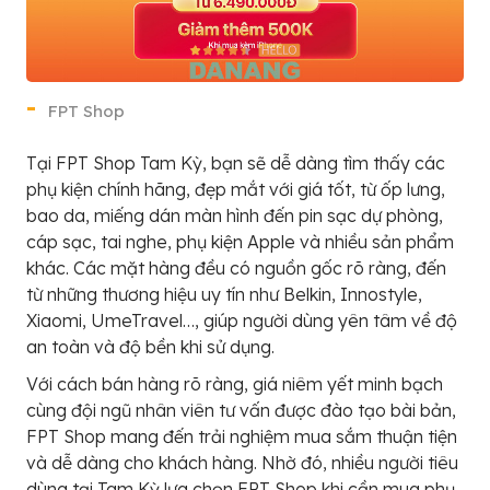
FPT Shop
Tại FPT Shop Tam Kỳ, bạn sẽ dễ dàng tìm thấy các
phụ kiện chính hãng, đẹp mắt với giá tốt, từ ốp lưng,
bao da, miếng dán màn hình đến pin sạc dự phòng,
cáp sạc, tai nghe, phụ kiện Apple và nhiều sản phẩm
khác. Các mặt hàng đều có nguồn gốc rõ ràng, đến
từ những thương hiệu uy tín như Belkin, Innostyle,
Xiaomi, UmeTravel…, giúp người dùng yên tâm về độ
an toàn và độ bền khi sử dụng.
Với cách bán hàng rõ ràng, giá niêm yết minh bạch
cùng đội ngũ nhân viên tư vấn được đào tạo bài bản,
FPT Shop mang đến trải nghiệm mua sắm thuận tiện
và dễ dàng cho khách hàng. Nhờ đó, nhiều người tiêu
dùng tại Tam Kỳ lựa chọn FPT Shop khi cần mua phụ