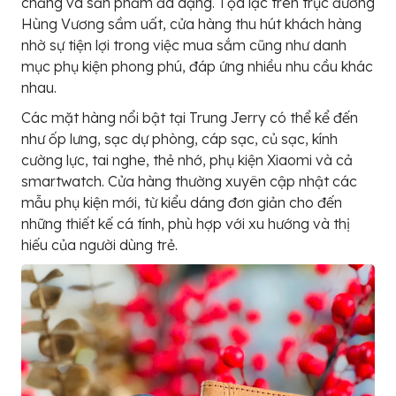
chăng và sản phẩm đa dạng. Tọa lạc trên trục đường
Hùng Vương sầm uất, cửa hàng thu hút khách hàng
nhờ sự tiện lợi trong việc mua sắm cũng như danh
mục phụ kiện phong phú, đáp ứng nhiều nhu cầu khác
nhau.
Các mặt hàng nổi bật tại Trung Jerry có thể kể đến
như ốp lưng, sạc dự phòng, cáp sạc, củ sạc, kính
cường lực, tai nghe, thẻ nhớ, phụ kiện Xiaomi và cả
smartwatch. Cửa hàng thường xuyên cập nhật các
mẫu phụ kiện mới, từ kiểu dáng đơn giản cho đến
những thiết kế cá tính, phù hợp với xu hướng và thị
hiếu của người dùng trẻ.