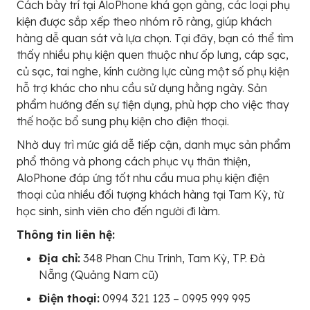
Cách bày trí tại AloPhone khá gọn gàng, các loại phụ
kiện được sắp xếp theo nhóm rõ ràng, giúp khách
hàng dễ quan sát và lựa chọn. Tại đây, bạn có thể tìm
thấy nhiều phụ kiện quen thuộc như ốp lưng, cáp sạc,
củ sạc, tai nghe, kính cường lực cùng một số phụ kiện
hỗ trợ khác cho nhu cầu sử dụng hằng ngày. Sản
phẩm hướng đến sự tiện dụng, phù hợp cho việc thay
thế hoặc bổ sung phụ kiện cho điện thoại.
Nhờ duy trì mức giá dễ tiếp cận, danh mục sản phẩm
phổ thông và phong cách phục vụ thân thiện,
AloPhone đáp ứng tốt nhu cầu mua phụ kiện điện
thoại của nhiều đối tượng khách hàng tại Tam Kỳ, từ
học sinh, sinh viên cho đến người đi làm.
Thông tin liên hệ:
Địa chỉ:
348 Phan Chu Trinh, Tam Kỳ, TP. Đà
Nẵng (Quảng Nam cũ)
Điện thoại:
0994 321 123 – 0995 999 995