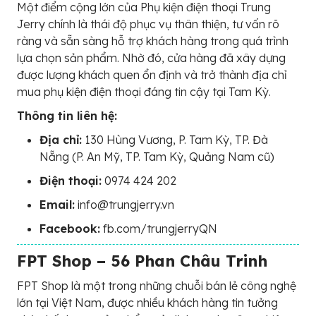
Một điểm cộng lớn của Phụ kiện điện thoại Trung
Jerry chính là thái độ phục vụ thân thiện, tư vấn rõ
ràng và sẵn sàng hỗ trợ khách hàng trong quá trình
lựa chọn sản phẩm. Nhờ đó, cửa hàng đã xây dựng
được lượng khách quen ổn định và trở thành địa chỉ
mua phụ kiện điện thoại đáng tin cậy tại Tam Kỳ.
Thông tin liên hệ:
Địa chỉ:
130 Hùng Vương, P. Tam Kỳ, TP. Đà
Nẵng (P. An Mỹ, TP. Tam Kỳ, Quảng Nam cũ)
Điện thoại:
0974 424 202
Email:
info@trungjerry.vn
Facebook:
fb.com/trungjerryQN
FPT Shop – 56 Phan Châu Trinh
FPT Shop là một trong những chuỗi bán lẻ công nghệ
lớn tại Việt Nam, được nhiều khách hàng tin tưởng