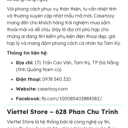
Với phong cách phục vụ thân thiện, tư vấn nhiệt tình
và thường xuyên cập nhật mẫu mã mới, Casetosy
mang đến cho khách hàng trải nghiệm mua sắm
thoải mái và dễ chịu. Đây là địa chỉ phù hợp cho
những ai đang tìm kiếm phụ kiện điện thoại đẹp, giá
hợp lý và mang đậm phong cách cá nhân tại Tam Kỳ.
Thông tin liên hệ:
Địa chỉ:
171 Trần Cao Vân, Tam Kỳ, TP Đà Nẵng
(tỉnh Quảng Nam cũ)
Điện thoại:
0978 540 320
Website:
casetosy.com
Facebook:
fb.com/100085403884582/
Viettel Store – 628 Phan Chu Trinh
Viettel Store là hệ thống bán lẻ công nghệ uy tín,