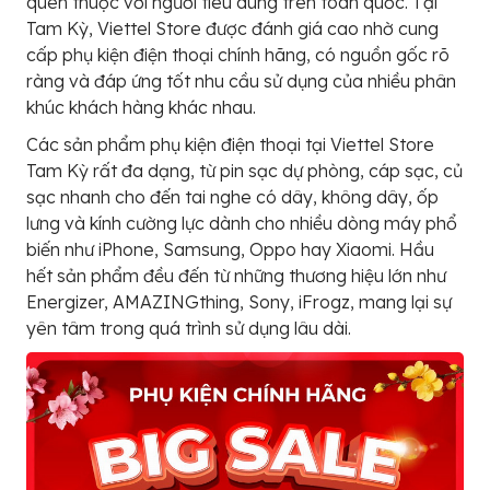
quen thuộc với người tiêu dùng trên toàn quốc. Tại
Tam Kỳ, Viettel Store được đánh giá cao nhờ cung
cấp phụ kiện điện thoại chính hãng, có nguồn gốc rõ
ràng và đáp ứng tốt nhu cầu sử dụng của nhiều phân
khúc khách hàng khác nhau.
Các sản phẩm phụ kiện điện thoại tại Viettel Store
Tam Kỳ rất đa dạng, từ pin sạc dự phòng, cáp sạc, củ
sạc nhanh cho đến tai nghe có dây, không dây, ốp
lưng và kính cường lực dành cho nhiều dòng máy phổ
biến như iPhone, Samsung, Oppo hay Xiaomi. Hầu
hết sản phẩm đều đến từ những thương hiệu lớn như
Energizer, AMAZINGthing, Sony, iFrogz, mang lại sự
yên tâm trong quá trình sử dụng lâu dài.