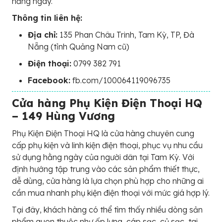
hằng ngày.
Thông tin liên hệ:
Địa chỉ:
135 Phan Châu Trinh, Tam Kỳ, TP, Đà
Nẵng (tỉnh Quảng Nam cũ)
Điện thoại:
0799 382 791
Facebook:
fb.com/100064119096735
Cửa hàng Phụ Kiện Điện Thoại HQ
– 149 Hùng Vương
Phụ Kiện Điện Thoại HQ là cửa hàng chuyên cung
cấp phụ kiện và linh kiện điện thoại, phục vụ nhu cầu
sử dụng hằng ngày của người dân tại Tam Kỳ. Với
định hướng tập trung vào các sản phẩm thiết thực,
dễ dùng, cửa hàng là lựa chọn phù hợp cho những ai
cần mua nhanh phụ kiện điện thoại với mức giá hợp lý.
Tại đây, khách hàng có thể tìm thấy nhiều dòng sản
phẩm quen thuộc như ốp lưng, cáp sạc, củ sạc, tai