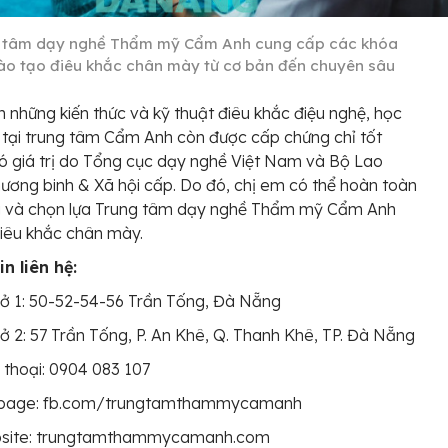
 tâm dạy nghề Thẩm mỹ Cẩm Anh cung cấp các khóa
ào tạo điêu khắc chân mày từ cơ bản đến chuyên sâu
 những kiến thức và kỹ thuật điêu khắc điệu nghệ, học
 tại trung tâm Cẩm Anh còn được cấp chứng chỉ tốt
ó giá trị do Tổng cục dạy nghề Việt Nam và Bộ Lao
ương binh & Xã hội cấp. Do đó, chị em có thể hoàn toàn
ng và chọn lựa Trung tâm dạy nghề Thẩm mỹ Cẩm Anh
iêu khắc chân mày.
n liên hệ:
ở 1: 50-52-54-56 Trần Tống, Đà Nẵng
ở 2: 57 Trần Tống, P. An Khê, Q. Thanh Khê, TP. Đà Nẵng
 thoại: 0904 083 107
page: fb.com/trungtamthammycamanh
site: trungtamthammycamanh.com