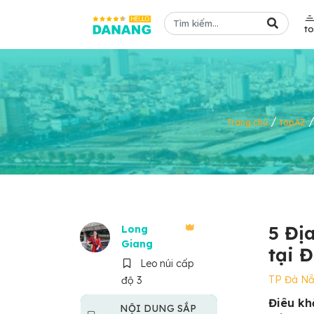
t
/
Trang chủ
topAZ
5 Đị
Long
Giang
tại 
Leo núi cấp
TP Đà N
độ 3
Điêu kh
NỘI DUNG SẮP