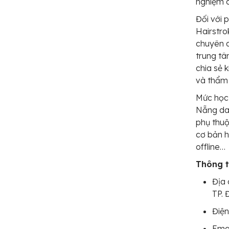
nghiệm c
Đối với 
Hairstro
chuyên d
trung t
chia sẻ 
và thẩm
Mức học
Nẵng dao
phụ thuộ
cơ bản h
offline…
Thông ti
Địa 
TP.
Điện
Ema