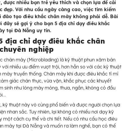
, được nhiều bạn trẻ yêu thích và chọn lựa để cải
ắc đẹp. Với nhu cầu ngày càng cao, việc tìm kiếm
i đào tạo điêu khắc chân mày không phải dễ. Bài
ới đây sẽ gợi ý cho bạn 5 địa chỉ dạy điêu khắc
y tại Đà Nẵng uy tín.
5 địa chỉ dạy điêu khắc chân
chuyên nghiệp
c chân mày (Microblading) là kỹ thuật phun xăm bán
với nhiều ưu điểm vượt trội, hơn hẳn so với các kỹ thuật
 mày truyền thống. Chân mày khi được điêu khắc tỉ mỉ
cảm giác chân thực, vừa vặn, khắc phục các khuyết
 sinh như lông mày mỏng, thưa, ngắn, không có đầu
ôi…
, kỹ thuật này vô cùng phổ biến và được người chọn lựa
hiện nhan sắc. Tuy nhiên, lại không có nhiều nơi dạy kỹ
y một cách cụ thể và chi tiết. Nếu có nhu cầu học điêu
n mày tại Đà Nẵng và muốn ra làm nghề, bạn có thể