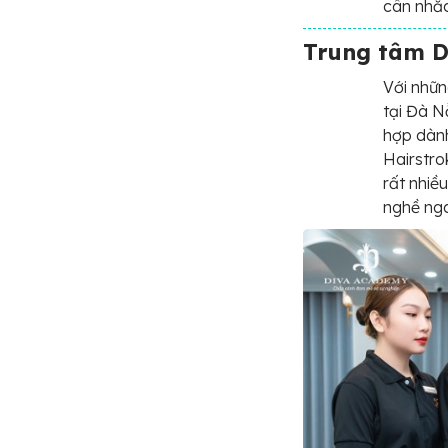
cân nhắc
Trung tâm 
Với nhữn
tại Đà N
hợp dành
Hairstro
rất nhiề
nghề ng