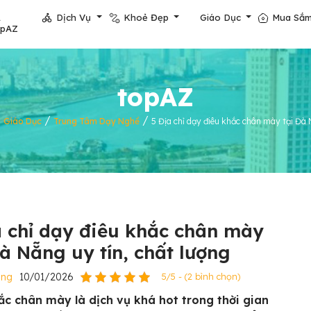
Dịch Vụ
Khoẻ Đẹp
Giáo Dục
Mua Sắ
opAZ
topAZ
/
/
/
Giáo Dục
Trung Tâm Dạy Nghề
5 Địa chỉ dạy điêu khắc chân mày tại Đà 
a chỉ dạy điêu khắc chân mày
Đà Nẵng uy tín, chất lượng
ẵng
10/01/2026
5/5 - (2 bình chọn)
ắc chân mày là dịch vụ khá hot trong thời gian