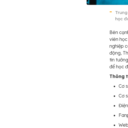
Trung
học đ
Bên cạnh
viên học
nghiệp c
động, Th
tin tưở
để học đ
Thông ti
Cơ s
Cơ s
Điện
Fan
Web