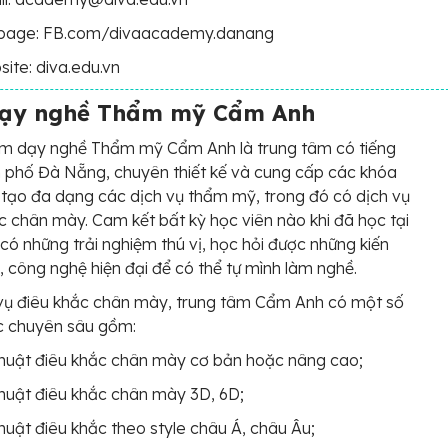
page: FB.com/divaacademy.danang
ite: diva.edu.vn
dạy nghề Thẩm mỹ Cẩm Anh
âm dạy nghề Thẩm mỹ Cẩm Anh là trung tâm có tiếng
h phố Đà Nẵng, chuyên thiết kế và cung cấp các khóa
tạo đa dạng các dịch vụ thẩm mỹ, trong đó có dịch vụ
c chân mày. Cam kết bất kỳ học viên nào khi đã học tại
có những trải nghiệm thú vị, học hỏi được những kiến
, công nghệ hiện đại để có thể tự mình làm nghề.
vụ điêu khắc chân mày, trung tâm Cẩm Anh có một số
c chuyên sâu gồm:
huật điêu khắc chân mày cơ bản hoặc nâng cao;
huật điêu khắc chân mày 3D, 6D;
huật điêu khắc theo style châu Á, châu Âu;