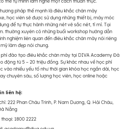
ó thể tự mình làm nghề một cách thuần thục.
phương pháp thế mạnh là điêu khắc chân mày
ke, học viên sẽ được sử dụng những thiết bị, máy móc
ụng để tự thực hành những nét vẽ sắc nét, tỉ mỉ. Tại
âm. thường xuyên có những buổi workshop hướng dẫn
kinh nghiệm liên quan đến điêu khắc chân mày nói riêng
 mỹ làm đẹp nói chung.
 phí đào tạo điêu khắc chân mày tại DIVA Academy Đà
 động từ 5 – 20 triệu đồng. Sự khác nhau về học phí
c vào nhiều yếu tố như thời gian khóa học ngắn dài, học
ay chuyên sâu, số lượng học viên, học online hoặc
n liên hệ:
chỉ: 222 Phan Châu Trinh, P. Nam Dương, Q. Hải Châu,
 Đà Nẵng
 thoại: 1800 2222
il: academy@diva.edu.vn