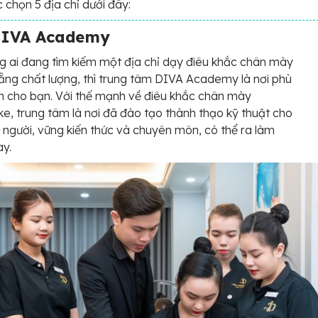
 chọn 5 địa chỉ dưới đây:
DIVA Academy
g ai đang tìm kiếm một địa chỉ dạy điêu khắc chân mày
ẵng chất lượng, thì trung tâm DIVA Academy là nơi phù
 cho bạn. Với thế mạnh về điêu khắc chân mày
ke, trung tâm là nơi đã đào tạo thành thạo kỹ thuật cho
u người, vững kiến thức và chuyên môn, có thể ra làm
ay.