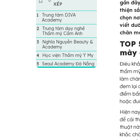
gần đây
XẾP
thiện s
Trung tâm DIVA
chọn nơ
Academy
viết dư
Trung tâm dạy nghề
chân mà
Thẩm mỹ Cẩm Anh
Nghĩa Nguyễn Beauty &
TOP 
Academy
mày 
Học viện Thẩm mỹ Ý My
Điêu khắ
Seoul Academy Đà Nẵng
thẩm mỹ 
làm chân
đem lại 
điểm bẩm
hoặc đu
Hiện nay
để cải t
thuật nà
khắc châ