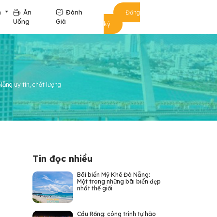
m
Ăn
Đánh
Đăng
Uống
Giá
ký
Nẵng uy tín, chất lượng
Tin đọc nhiều
Bãi biển Mỹ Khê Đà Nẵng:
Một trong những bãi biển đẹp
nhất thế giới
Cầu Rồng: công trình tự hào