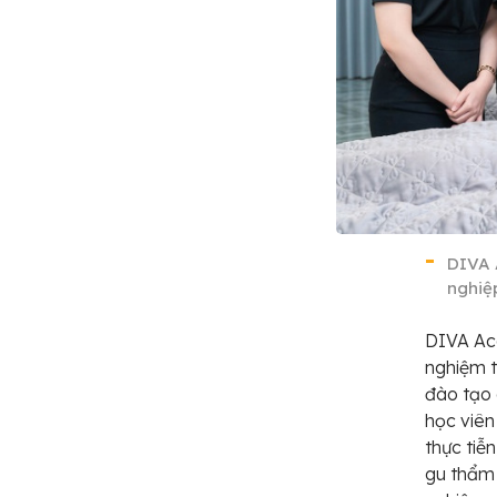
DIVA 
nghiệ
DIVA Aca
nghiệm t
đào tạo 
học viên
thực tiễ
gu thẩm 