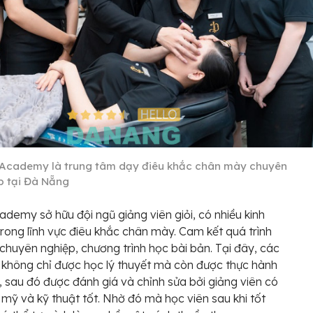
Academy là trung tâm dạy điêu khắc chân mày chuyên
p tại Đà Nẵng
demy sở hữu đội ngũ giảng viên giỏi, có nhiều kinh
rong lĩnh vực điêu khắc chân mày. Cam kết quá trình
chuyên nghiệp, chương trình học bài bản. Tại đây, các
 không chỉ được học lý thuyết mà còn được thực hành
n, sau đó được đánh giá và chỉnh sửa bởi giảng viên có
mỹ và kỹ thuật tốt. Nhờ đó mà học viên sau khi tốt