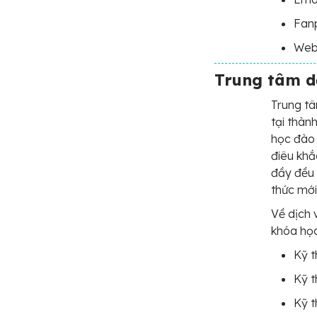
Fan
Webs
Trung tâm 
Trung t
tại thàn
học đào 
điêu khắ
đầy đều 
thức mới
Về dịch 
khóa họ
Kỹ t
Kỹ t
Kỹ t