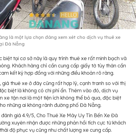
àng là một lựa chọn đáng xem xét cho dịch vụ thuê xe
ại Đà Nẵng
 biệt tại cơ sở này là quy trình thuê xe rất minh bạch và
óng. Khách hàng chỉ cần cung cấp giấy tờ tùy thân cần
 cam kết ký hợp đồng với những điều khoản rõ ràng.
 giá thuê xe ở đây cũng rất hợp lý, cạnh tranh so với thị
đặc biệt là không có chi phí ẩn. Thêm vào đó, dịch vụ
n xe tận nơi là một tiện ích không thể bỏ qua, đặc biệt
cho những ai không rành đường phố Đà Nẵng.
 đánh giá 4.9/5, Cho Thuê Xe Máy Uy Tín Bến Xe Đà
ờng xuyên nhận được những phản hồi tích cực từ khách
thái độ phục vụ cũng như chất lượng xe cung cấp.