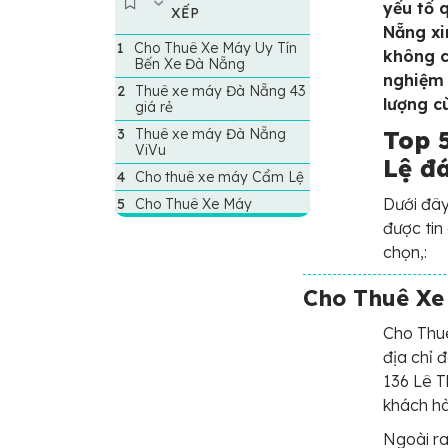
yếu tố 
XẾP
Nẵng xi
Cho Thuê Xe Máy Uy Tín
không c
Bến Xe Đà Nẵng
nghiệm 
Thuê xe máy Đà Nẵng 43
lượng c
giá rẻ
Thuê xe máy Đà Nẵng
Top 
ViVu
Lệ đá
Cho thuê xe máy Cẩm Lệ
Dưới đây
Cho Thuê Xe Máy
được tin
chọn,:
Cho Thuê Xe
Cho Thu
địa chỉ đ
136 Lê T
khách h
Ngoài r