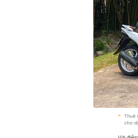
Thuê x
cho d
Với điểm