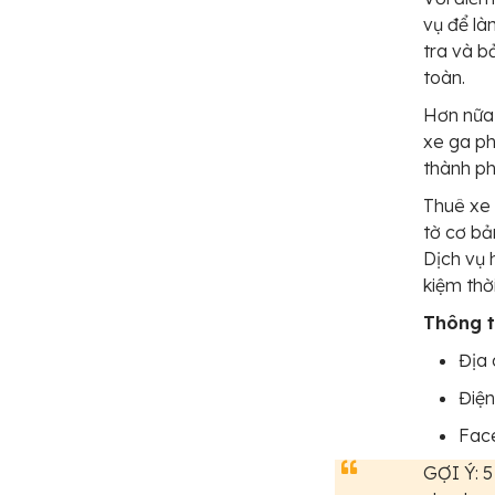
vụ để là
tra và b
toàn.
Hơn nữa,
xe ga ph
thành ph
Thuê xe 
tờ cơ bả
Dịch vụ 
kiệm thờ
Thông ti
Địa 
Điện
Fac
GỢI Ý: 