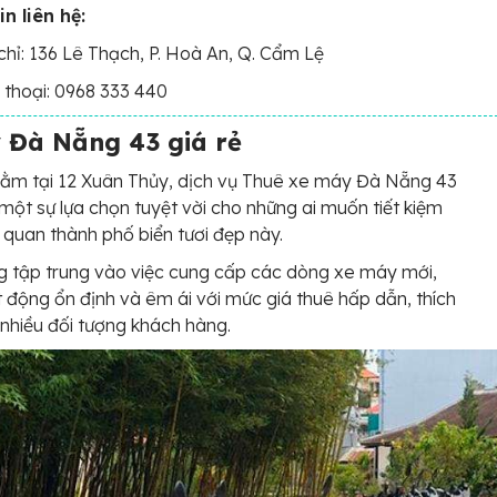
n liên hệ:
chỉ: 136 Lê Thạch, P. Hoà An, Q. Cẩm Lệ
 thoại: 0968 333 440
 Đà Nẵng 43 giá rẻ
nằm tại 12 Xuân Thủy, dịch vụ Thuê xe máy Đà Nẵng 43
à một sự lựa chọn tuyệt vời cho những ai muốn tiết kiệm
 quan thành phố biển tươi đẹp này.
 tập trung vào việc cung cấp các dòng xe máy mới,
 động ổn định và êm ái với mức giá thuê hấp dẫn, thích
nhiều đối tượng khách hàng.