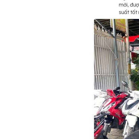
mới, đượ
suất tốt