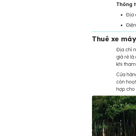
Thông ti
Địa 
Điện
Thuê xe máy
Địa chỉ 
giá rẻ l
khi tham
Cửa hàng
còn hoạt
hợp cho 