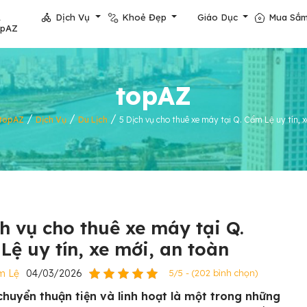
Dịch Vụ
Khoẻ Đẹp
Giáo Dục
Mua Sắ
opAZ
topAZ
/
/
/
topAZ
Dịch Vụ
Du Lịch
5 Dịch vụ cho thuê xe máy tại Q. Cẩm Lệ uy tín, x
ch vụ cho thuê xe máy tại Q.
Lệ uy tín, xe mới, an toàn
m Lệ
04/03/2026
5/5 - (202 bình chọn)
 chuyển thuận tiện và linh hoạt là một trong những