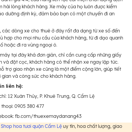
m hài lòng khách hàng. Xe máy của họ luôn được kiểm
ảo dưỡng định kỳ, đảm bảo bạn có một chuyến đi an
 các dòng xe cho thuê ở đây rất đa dạng từ xe số đến
ù hợp cho mọi nhu cầu của khách hàng, từ đi dạo quanh
ố hoặc đi ra vùng ngoại ô.
máy tại đây khá đơn giản, chỉ cần cung cấp những giấy
n và đặt cọc, khách hàng có thể nhận xe ngay lập tức.
hỗ trợ giao nhận xe cũng là một điểm cộng lớn, giúp tiết
i gian và công sức cho khách hàng.
n liên hệ:
chỉ: 12 Xuân Thủy, P. Khuê Trung, Q. Cẩm Lệ
 thoại: 0905 380 477
ebook: fb.com/thuexemaydanang43
5
Shop hoa tươi quận Cẩm Lệ
uy tín, hoa chất lượng, giao