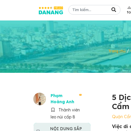
t
/
Trang chủ
5 Dị
Phạm
Hoàng Anh
Cẩm 
Thành viên
Quận Cẩ
leo núi cấp 8
Việc di
NỘI DUNG SẮP