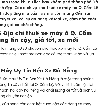
quan trọng khi du lịch hay khám phá thành phố Đà
nh đẹp. Các dịch vụ cho thuê xe máy tại Q. Cẩm Lệ
hỉ đáp ứng nhu cầu này mà còn mang đến trải
tuyệt vời với sự đa dạng về loại xe, đảm bảo chất
ùng giá cả phải chăng.
5 Địa chỉ thuê xe máy ở Q. Cẩm
ng tin cậy, giá tốt, xe mới
 là những cơ sở chuyên cho thuê xe máy tại Q. Cẩm Lệ
 chọn nhiều nhất mà bạn đọc có thể tham khảo và lựa
 Máy Uy Tín Bến Xe Đà Nẵng
ê Xe Máy Uy Tín Bến Xe Đà Nẵng là một trong những
áng tin cậy nhất tại Q. Cẩm Lệ. Với vị trí thuận tiện tại
hạch, nơi đây nổi tiếng với chất lượng xe tốt và dịch vụ
àng chuyên nghiệp.
a, cửa hàng còn cam kết cung cấp các dòng xe máy