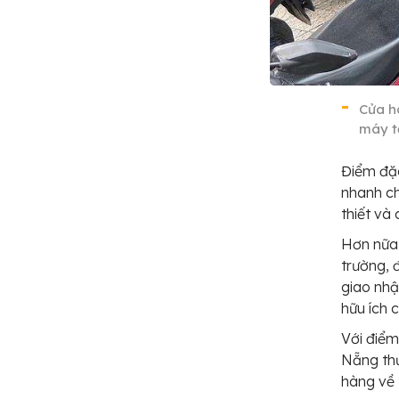
Cửa h
máy t
Điểm đặc
nhanh ch
thiết và
Hơn nữa,
trường, 
giao nhậ
hữu ích 
Với điểm
Nẵng thư
hàng về 