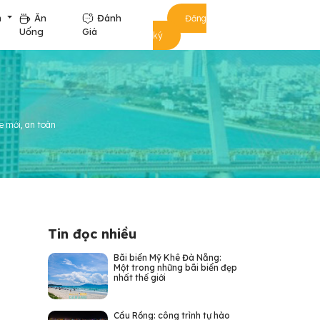
m
Ăn
Đánh
Đăng
Uống
Giá
ký
e mới, an toàn
Tin đọc nhiều
Bãi biển Mỹ Khê Đà Nẵng:
Một trong những bãi biển đẹp
nhất thế giới
Cầu Rồng: công trình tự hào