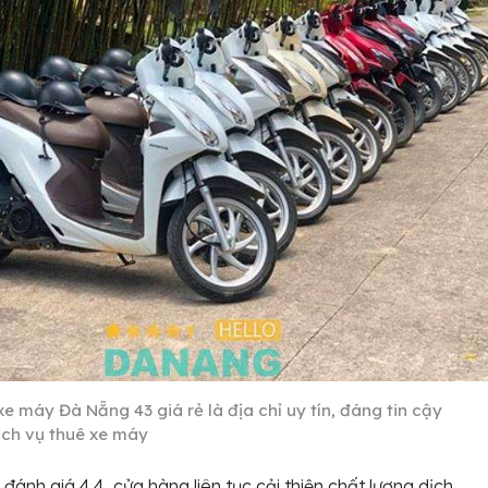
e máy Đà Nẵng 43 giá rẻ là địa chỉ uy tín, đáng tin cậy
ịch vụ thuê xe máy
 đánh giá 4.4, cửa hàng liên tục cải thiện chất lượng dịch