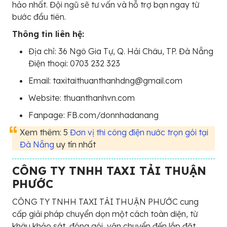
hảo nhất. Đội ngũ sẽ tư vấn và hỗ trợ bạn ngay từ
bước đầu tiên.
Thông tin liên hệ:
Địa chỉ: 36 Ngô Gia Tự, Q. Hải Châu, TP. Đà Nẵng
Điện thoại: 0703 232 323
Email: taxitaithuanthanhdng@gmail.com
Website: thuanthanhvn.com
Fanpage: FB.com/donnhadanang
Xem thêm: 5
Đơn vị thi công điện nước trọn gói tại
Đà Nẵng
uy tín nhất
CÔNG TY TNHH TAXI TẢI THUẬN
PHƯỚC
CÔNG TY TNHH TAXI TẢI THUẬN PHƯỚC cung
cấp giải pháp chuyển dọn một cách toàn diện, từ
khâu khảo sát, đóng gói, vận chuyển đến lắp đặt