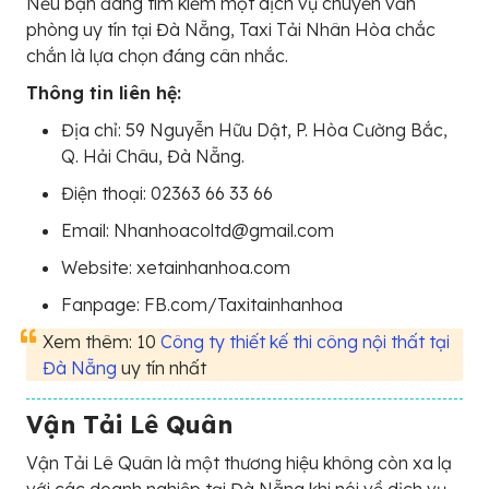
Nếu bạn đang tìm kiếm một dịch vụ chuyển văn
phòng uy tín tại Đà Nẵng, Taxi Tải Nhân Hòa chắc
chắn là lựa chọn đáng cân nhắc.
Thông tin liên hệ:
Địa chỉ: 59 Nguyễn Hữu Dật, P. Hòa Cường Bắc,
Q. Hải Châu, Đà Nẵng.
Điện thoại: 02363 66 33 66
Email: Nhanhoacoltd@gmail.com
Website: xetainhanhoa.com
Fanpage: FB.com/Taxitainhanhoa
Xem thêm: 10
Công ty thiết kế thi công nội thất tại
Đà Nẵng
uy tín nhất
Vận Tải Lê Quân
Vận Tải Lê Quân là một thương hiệu không còn xa lạ
với các doanh nghiệp tại Đà Nẵng khi nói về dịch vụ