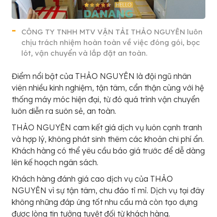
CÔNG TY TNHH MTV VẬN TẢI THẢO NGUYÊN luôn
chịu trách nhiệm hoàn toàn về việc đóng gói, bọc
lót, vận chuyển và lắp đặt an toàn.
Điểm nổi bật của THẢO NGUYÊN là đội ngũ nhân
viên nhiều kinh nghiệm, tận tâm, cẩn thận cùng với hệ
thống máy móc hiện đại, từ đó quá trình vận chuyển
luôn diễn ra suôn sẻ, an toàn.
THẢO NGUYÊN cam kết giá dịch vụ luôn cạnh tranh
và hợp lý, không phát sinh thêm các khoản chi phí ẩn.
Khách hàng có thể yêu cầu báo giá trước để dễ dàng
lên kế hoạch ngân sách.
Khách hàng đánh giá cao dịch vụ của THẢO
NGUYÊN vì sự tận tâm, chu đáo tỉ mỉ. Dịch vụ tại đây
không những đáp ứng tốt nhu cầu mà còn tạo dựng
được lòng tin tưởng tuyệt đối từ khách hàng.