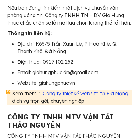
Nếu bạn đang tìm kiếm một dịch vụ chuyển văn
phòng đáng tin, Công ty TNHH TM – DV Gia Hưng
Phúc chắc chắn sẽ là một lựa chọn không thể tốt hơn.
Thông tin liên hệ:
Địa chỉ: K65/5 Trần Xuân Lê, P. Hoà Khê, Q.
Thanh Khê, Đà Nẵng
Điện thoại: 0919 102 252
Email: giahungphuc.dn@gmail.com
Website: giahungphuc.vn
Xem thêm: 5
Công ty thiết kế website tại Đà Nẵng
dịch vụ trọn gói, chuyên nghiệp
CÔNG TY TNHH MTV VẬN TẢI
THẢO NGUYÊN
CÔNG TY TNHH MTV VẬN TẢI THẢO NGUYÊN