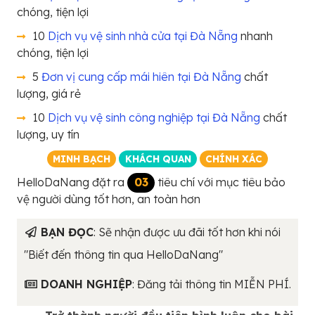
chóng, tiện lợi
10
Dịch vụ vệ sinh nhà cửa tại Đà Nẵng
nhanh
chóng, tiện lợi
5
Đơn vị cung cấp mái hiên tại Đà Nẵng
chất
lượng, giá rẻ
10
Dịch vụ vệ sinh công nghiệp tại Đà Nẵng
chất
lượng, uy tín
MINH BẠCH
KHÁCH QUAN
CHÍNH XÁC
HelloDaNang đặt ra
03
tiêu chí với mục tiêu bảo
vệ người dùng tốt hơn, an toàn hơn
BẠN ĐỌC
: Sẽ nhận được ưu đãi tốt hơn khi nói
"Biết đến thông tin qua HelloDaNang"
DOANH NGHIỆP
: Đăng tải thông tin MIỄN PHÍ.