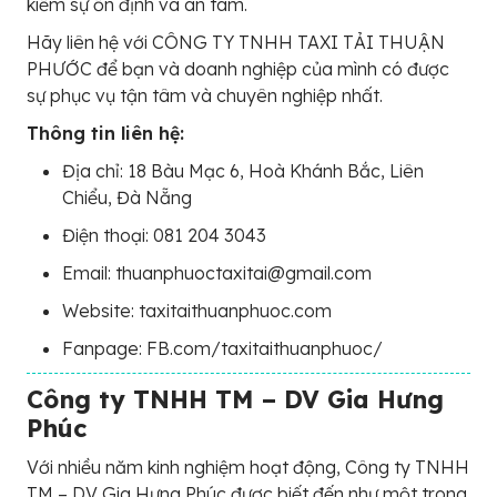
kiếm sự ổn định và an tâm.
Hãy liên hệ với CÔNG TY TNHH TAXI TẢI THUẬN
PHƯỚC để bạn và doanh nghiệp của mình có được
sự phục vụ tận tâm và chuyên nghiệp nhất.
Thông tin liên hệ:
Địa chỉ: 18 Bàu Mạc 6, Hoà Khánh Bắc, Liên
Chiểu, Đà Nẵng
Điện thoại: 081 204 3043
Email: thuanphuoctaxitai@gmail.com
Website: taxitaithuanphuoc.com
Fanpage: FB.com/taxitaithuanphuoc/
Công ty TNHH TM – DV Gia Hưng
Phúc
Với nhiều năm kinh nghiệm hoạt động, Công ty TNHH
TM – DV Gia Hưng Phúc được biết đến như một trong