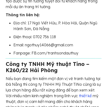
tạo được sự tin tưởng tuyệt đối từ khách hàng trong
mỗi dự án trang trí tường.
Thông tin liên hệ:
Địa chỉ: 17 Ngô Viết Hữu, P. Hòa Hải, Quận Ngũ
Hành Sơn, Đà Nẵng
Điện thoại: 0702 756 118
Email: ngothuy14066@gmail.com
Fanpage: FB.com/tranhsondauthuy
Công ty TNHH Mỹ thuật Tino –
K260/22 Hải Phòng
Nếu bạn đang tìm kiếm một đơn vị vẽ tranh tường tại
Đà Nẵng thì công ty TNHH Mỹ Thuật TiNo cũng là sự
lựa chọn hàng đầu rất xứng đáng để bạn xem xét.
Với nhiều năm kinh nghiệm trong lĩnh vực
thiết kế
mỹ
thuật, đơn vị cam kết mang đến cho khách hàng