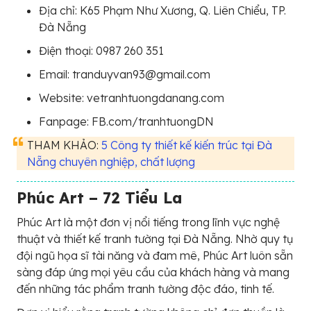
Địa chỉ: K65 Phạm Như Xương, Q. Liên Chiểu, TP.
Đà Nẵng
Điện thoại: 0987 260 351
Email: tranduyvan93@gmail.com
Website: vetranhtuongdanang.com
Fanpage: FB.com/tranhtuongDN
THAM KHẢO:
5 Công ty thiết kế kiến trúc tại Đà
Nẵng chuyên nghiệp, chất lượng
Phúc Art – 72 Tiểu La
Phúc Art là một đơn vị nổi tiếng trong lĩnh vực nghệ
thuật và thiết kế tranh tường tại Đà Nẵng. Nhờ quy tụ
đội ngũ họa sĩ tài năng và đam mê, Phúc Art luôn sẵn
sàng đáp ứng mọi yêu cầu của khách hàng và mang
đến những tác phẩm tranh tường độc đáo, tinh tế.