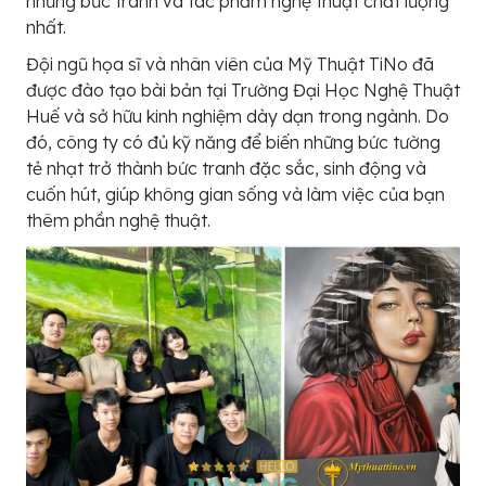
những bức tranh và tác phẩm nghệ thuật chất lượng
nhất.
Đội ngũ họa sĩ và nhân viên của Mỹ Thuật TiNo đã
được đào tạo bài bản tại Trường Đại Học Nghệ Thuật
Huế và sở hữu kinh nghiệm dày dạn trong ngành. Do
đó, công ty có đủ kỹ năng để biến những bức tường
tẻ nhạt trở thành bức tranh đặc sắc, sinh động và
cuốn hút, giúp không gian sống và làm việc của bạn
thêm phần nghệ thuật.