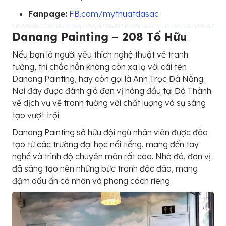
Fanpage:
FB.com/mythuatdasac
Danang Painting – 208 Tố Hữu
Nếu bạn là người yêu thích nghệ thuật vẽ tranh
tường, thì chắc hẳn không còn xa lạ với cái tên
Danang Painting, hay còn gọi là Anh Trọc Đà Nẵng.
Nơi đây được đánh giá đơn vị hàng đầu tại Đà Thành
về dịch vụ vẽ tranh tường với chất lượng và sự sáng
tạo vượt trội.
Danang Painting sở hữu đội ngũ nhân viên được đào
tạo từ các trường đại học nổi tiếng, mang đến tay
nghề và trình độ chuyên môn rất cao. Nhờ đó, đơn vị
đã sáng tạo nên những bức tranh độc đáo, mang
đậm dấu ấn cá nhân và phong cách riêng.