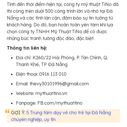
Tính đến thời điểm hiện tại, công ty mỹ thuật TiNo đã
thi công trên dưới 500 công trình lớn và nhỏ tại Đà
Nẵng và các tỉnh lân cận, đảm bảo sự tin tưởng từ
khách hàng. Do đó, bạn hoàn toàn yên tâm khi lựa
chọn công ty TNHH Mỹ Thuật TiNo để có được
những bức tranh tường độc đáo, đặc biệt.
Thông tin liên hệ:
Địa chỉ: K260/22 Hải Phòng, P. Tân Chính, Q.
Thanh Khê, TP. Đà Nẵng
Điện thoại: 0916 113 010
Email: thevy30101996@gmail.com
Website: mythuattino.vn
Fanpage: FB.com/mythuattino
GỢI Ý:
5 Trung tâm dạy vẽ cho trẻ tại Đà Nẵng
chuyên nghiệp, uy tín