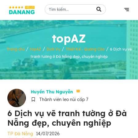
topAZ
/
/
/
/
Trang chủ
topAZ
Dịch Vụ
Thiết Kế - Quảng Cáo
6 Dịch vụ vẽ
tranh tường ở Đà Nẵng đẹp, chuyên nghiệp
Huyền Thu Nguyễn
Thành viên leo núi cấp 7
6 Dịch vụ vẽ tranh tường ở Đà
Nẵng đẹp, chuyên nghiệp
TP Đà Nẵng
14/07/2026