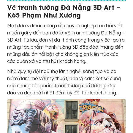
Vẽ tranh tường Đà Nẵng 3D Art –
K65 Phạm Như Xương
Một đơn vị khác cũng rất chuyên nghiệp mà bài viết
muốn gợi ý đến bạn đó là Vẽ Tranh Tường Đà Nẵng –
3D Art. Từ lâu, đơn vị đã thành công trong việc tạo ra
những tác phẩm tranh tường 3D độc đáo, mang đến
những dấu ấn nổi bật cho không gian kiến trúc của
các quán xá và thu hút khách hàng.
Nhờ quy tụ đội ngũ thợ lành nghề, sáng tạo và có
niềm đam mê với mỹ thuật, đơn vị cam kết sẽ cung
cấp những tác phẩm tranh tường chất lượng, độc
đáo và đẹp mắt nhất đến tay đối tác khách hàng.