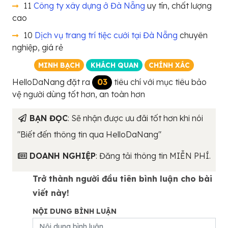
11
Công ty xây dựng ở Đà Nẵng
uy tín, chất lượng
cao
10
Dịch vụ trang trí tiệc cưới tại Đà Nẵng
chuyên
nghiệp, giá rẻ
MINH BẠCH
KHÁCH QUAN
CHÍNH XÁC
HelloDaNang đặt ra
03
tiêu chí với mục tiêu bảo
vệ người dùng tốt hơn, an toàn hơn
BẠN ĐỌC
: Sẽ nhận được ưu đãi tốt hơn khi nói
"Biết đến thông tin qua HelloDaNang"
DOANH NGHIỆP
: Đăng tải thông tin MIỄN PHÍ.
Trở thành người đầu tiên bình luận cho bài
viết này!
NỘI DUNG BÌNH LUẬN