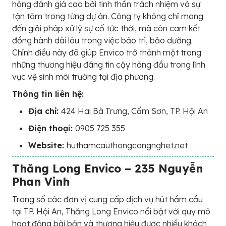
hàng đánh giá cao bởi tinh thần trách nhiệm và sự
tận tâm trong từng dự án. Công ty không chỉ mang
đến giải pháp xử lý sự cố tức thời, mà còn cam kết
đồng hành dài lâu trong việc bảo trì, bảo dưỡng.
Chính điều này đã giúp Envico trở thành một trong
những thương hiệu đáng tin cậy hàng đầu trong lĩnh
vực vệ sinh môi trường tại địa phương.
Thông tin liên hệ:
Địa chỉ:
424 Hai Bà Trưng, Cẩm Sơn, TP. Hội An
Điện thoại:
0905 725 355
Website:
huthamcauthongcongnghet.net
Thăng Long Envico – 235 Nguyễn
Phan Vinh
Trong số các đơn vị cung cấp dịch vụ hút hầm cầu
tại TP. Hội An, Thăng Long Envico nổi bật với quy mô
hoạt động bài bản và thương hiệu được nhiều khách