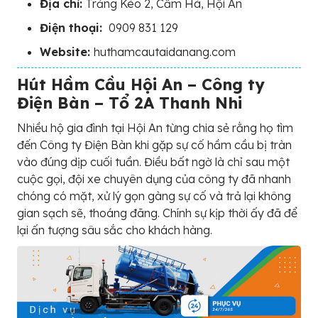
Địa chỉ:
Trảng Kèo 2, Cẩm Hà, Hội An
Điện thoại:
0909 831 129
Website:
huthamcautaidanang.com
Hút Hầm Cầu Hội An – Công ty
Điện Bàn – Tổ 2A Thanh Nhi
Nhiều hộ gia đình tại Hội An từng chia sẻ rằng họ tìm
đến Công ty Điện Bàn khi gặp sự cố hầm cầu bị tràn
vào đúng dịp cuối tuần. Điều bất ngờ là chỉ sau một
cuộc gọi, đội xe chuyên dụng của công ty đã nhanh
chóng có mặt, xử lý gọn gàng sự cố và trả lại không
gian sạch sẽ, thoáng đãng. Chính sự kịp thời ấy đã để
lại ấn tượng sâu sắc cho khách hàng.