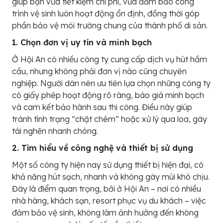
giúp bạn vừa tiết kiệm chi phí, vừa đảm bảo công
trình vệ sinh luôn hoạt động ổn định, đồng thời góp
phần bảo vệ môi trường chung của thành phố di sản.
1. Chọn đơn vị uy tín và minh bạch
Ở Hội An có nhiều công ty cung cấp dịch vụ hút hầm
cầu, nhưng không phải đơn vị nào cũng chuyên
nghiệp. Người dân nên ưu tiên lựa chọn những công ty
có giấy phép hoạt động rõ ràng, báo giá minh bạch
và cam kết bảo hành sau thi công. Điều này giúp
tránh tình trạng “chặt chém” hoặc xử lý qua loa, gây
tái nghẽn nhanh chóng.
2. Tìm hiểu về công nghệ và thiết bị sử dụng
Một số công ty hiện nay sử dụng thiết bị hiện đại, có
khả năng hút sạch, nhanh và không gây mùi khó chịu.
Đây là điểm quan trọng, bởi ở Hội An – nơi có nhiều
nhà hàng, khách sạn, resort phục vụ du khách – việc
đảm bảo vệ sinh, không làm ảnh hưởng đến không