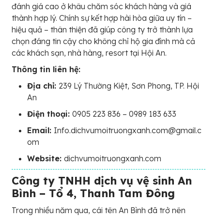
đánh giá cao ở khâu chăm sóc khách hàng và giá
thành hợp lý. Chính sự kết hợp hài hòa giữa uy tín –
hiệu quả – thân thiện đã giúp công ty trở thành lựa
chọn đáng tin cậy cho không chỉ hộ gia đình mà cả
các khách sạn, nhà hàng, resort tại Hội An.
Thông tin liên hệ:
Địa chỉ:
239 Lý Thường Kiệt, Sơn Phong, TP. Hội
An
Điện thoại:
0905 223 836 – 0989 183 633
Email:
Info.dichvumoitruongxanh.com@gmail.c
om
Website:
dichvumoitruongxanh.com
Công ty TNHH dịch vụ vệ sinh An
Bình – Tổ 4, Thanh Tam Đông
Trong nhiều năm qua, cái tên An Bình đã trở nên