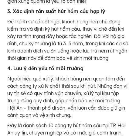
gian xung quanh là yếu tố cần thiết.
3. Xác định tần suất hút hầm cầu hợp lý
Để tránh sự cố bất ngờ, khách hàng nên chủ động
kiểm tra và định kỳ hút hầm cầu, thay vì chờ đến khi
xảy ra tình trạng đầy hoặc tắc nghẽn. Đối với hộ gia
đình, chu kỳ thường là từ 3–5 năm, trong khi các cơ sở
kinh doanh dịch vụ ăn uống hoặc lưu trú nên rút ngắn
thời gian này để đảm bảo vệ sinh môi trường.
4. Lưu ý đến yếu tố môi trường
Ngoài hiệu quả xử lý, khách hàng nên quan tâm đến
cách công ty xử lý chất thải sau khi hút. Những đơn vị
uy tín sẽ có quy trình vận chuyển, xử lý tại khu tập
trung đúng quy định, góp phần bảo vệ môi trường
Hội An – thành phố di sản, vốn luôn cần được giữ gìn
cảnh quan và vệ sinh chung.
Đây là danh sách 10 công ty hút hầm cầu tại TP. Hội
An uy tín, chuyên nghiệp và có mức giá cạnh tranh,