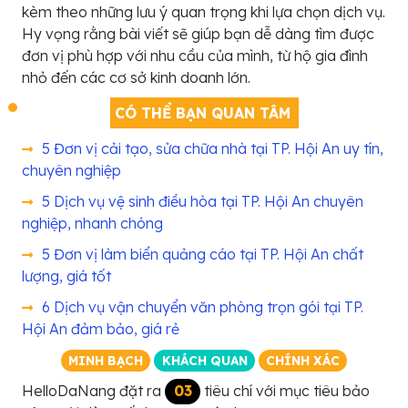
kèm theo những lưu ý quan trọng khi lựa chọn dịch vụ.
Hy vọng rằng bài viết sẽ giúp bạn dễ dàng tìm được
đơn vị phù hợp với nhu cầu của mình, từ hộ gia đình
nhỏ đến các cơ sở kinh doanh lớn.
CÓ THỂ BẠN QUAN TÂM
5 Đơn vị cải tạo, sửa chữa nhà tại TP. Hội An uy tín,
chuyên nghiệp
5 Dịch vụ vệ sinh điều hòa tại TP. Hội An chuyên
nghiệp, nhanh chóng
5 Đơn vị làm biển quảng cáo tại TP. Hội An chất
lượng, giá tốt
6 Dịch vụ vận chuyển văn phòng trọn gói tại TP.
Hội An đảm bảo, giá rẻ
MINH BẠCH
KHÁCH QUAN
CHÍNH XÁC
HelloDaNang đặt ra
03
tiêu chí với mục tiêu bảo