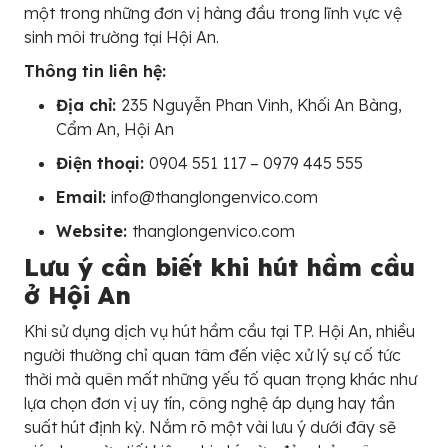
một trong những đơn vị hàng đầu trong lĩnh vực vệ
sinh môi trường tại Hội An.
Thông tin liên hệ:
Địa chỉ:
235 Nguyễn Phan Vinh, Khối An Bàng,
Cẩm An, Hội An
Điện thoại:
0904 551 117 – 0979 445 555
Email:
info@thanglongenvico.com
Website:
thanglongenvico.com
Lưu ý cần biết khi hút hầm cầu
ở Hội An
Khi sử dụng dịch vụ hút hầm cầu tại TP. Hội An, nhiều
người thường chỉ quan tâm đến việc xử lý sự cố tức
thời mà quên mất những yếu tố quan trọng khác như
lựa chọn đơn vị uy tín, công nghệ áp dụng hay tần
suất hút định kỳ. Nắm rõ một vài lưu ý dưới đây sẽ