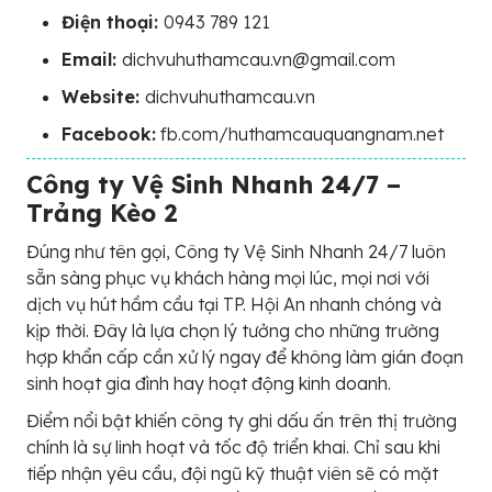
Điện thoại:
0943 789 121
Email:
dichvuhuthamcau.vn@gmail.com
Website:
dichvuhuthamcau.vn
Facebook:
fb.com/huthamcauquangnam.net
Công ty Vệ Sinh Nhanh 24/7 –
Trảng Kèo 2
Đúng như tên gọi, Công ty Vệ Sinh Nhanh 24/7 luôn
sẵn sàng phục vụ khách hàng mọi lúc, mọi nơi với
dịch vụ hút hầm cầu tại TP. Hội An nhanh chóng và
kịp thời. Đây là lựa chọn lý tưởng cho những trường
hợp khẩn cấp cần xử lý ngay để không làm gián đoạn
sinh hoạt gia đình hay hoạt động kinh doanh.
Điểm nổi bật khiến công ty ghi dấu ấn trên thị trường
chính là sự linh hoạt và tốc độ triển khai. Chỉ sau khi
tiếp nhận yêu cầu, đội ngũ kỹ thuật viên sẽ có mặt