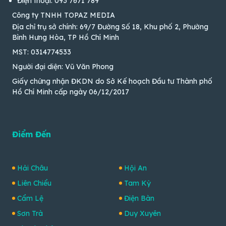
Điện thoại: 093 7671 789
Công ty TNHH TOPAZ MEDIA
Địa chỉ trụ sở chính: 69/7 Đường Số 18, Khu phố 2, Phường
Bình Hưng Hòa, TP Hồ Chí Minh
MST: 0314774533
Người đại diện: Vũ Văn Phong
Giấy chứng nhận ĐKDN do Sở Kế hoạch Đầu tư Thành phố
Hồ Chí Minh cấp ngày 06/12/2017
Điểm Đến
Hải Châu
Hội An
Liên Chiểu
Tam Kỳ
Cẩm Lệ
Điện Bàn
Sơn Trà
Duy Xuyên