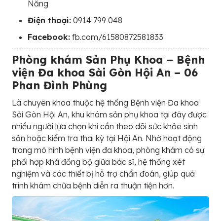
Nẵng
Điện thoại:
0914 799 048
Facebook:
fb.com/61580872581833
Phòng khám Sản Phụ Khoa – Bệnh
viện Đa khoa Sài Gòn Hội An – 06
Phan Đình Phùng
Là chuyên khoa thuộc hệ thống Bệnh viện Đa khoa
Sài Gòn Hội An, khu khám sản phụ khoa tại đây được
nhiều người lựa chọn khi cần theo dõi sức khỏe sinh
sản hoặc kiểm tra thai kỳ tại Hội An. Nhờ hoạt động
trong mô hình bệnh viện đa khoa, phòng khám có sự
phối hợp khá đồng bộ giữa bác sĩ, hệ thống xét
nghiệm và các thiết bị hỗ trợ chẩn đoán, giúp quá
trình khám chữa bệnh diễn ra thuận tiện hơn.