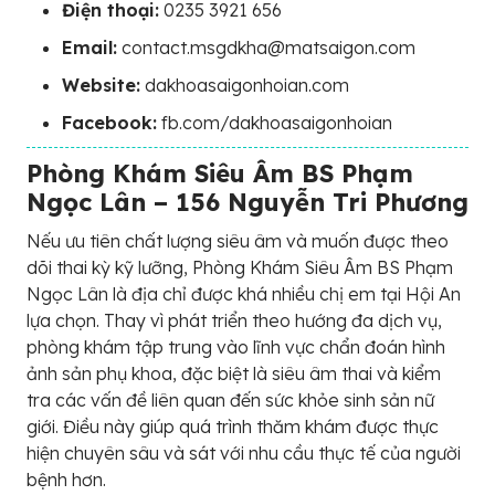
Điện thoại:
0235 3921 656
Email:
contact.msgdkha@matsaigon.com
Website:
dakhoasaigonhoian.com
Facebook:
fb.com/dakhoasaigonhoian
Phòng Khám Siêu Âm BS Phạm
Ngọc Lân – 156 Nguyễn Tri Phương
Nếu ưu tiên chất lượng siêu âm và muốn được theo
dõi thai kỳ kỹ lưỡng, Phòng Khám Siêu Âm BS Phạm
Ngọc Lân là địa chỉ được khá nhiều chị em tại Hội An
lựa chọn. Thay vì phát triển theo hướng đa dịch vụ,
phòng khám tập trung vào lĩnh vực chẩn đoán hình
ảnh sản phụ khoa, đặc biệt là siêu âm thai và kiểm
tra các vấn đề liên quan đến sức khỏe sinh sản nữ
giới. Điều này giúp quá trình thăm khám được thực
hiện chuyên sâu và sát với nhu cầu thực tế của người
bệnh hơn.