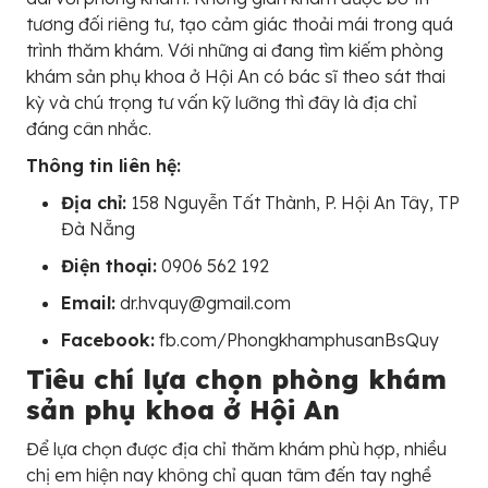
tương đối riêng tư, tạo cảm giác thoải mái trong quá
trình thăm khám. Với những ai đang tìm kiếm phòng
khám sản phụ khoa ở Hội An có bác sĩ theo sát thai
kỳ và chú trọng tư vấn kỹ lưỡng thì đây là địa chỉ
đáng cân nhắc.
Thông tin liên hệ:
Địa chỉ:
158 Nguyễn Tất Thành, P. Hội An Tây, TP
Đà Nẵng
Điện thoại:
0906 562 192
Email:
dr.hvquy@gmail.com
Facebook:
fb.com/PhongkhamphusanBsQuy
Tiêu chí lựa chọn phòng khám
sản phụ khoa ở Hội An
Để lựa chọn được địa chỉ thăm khám phù hợp, nhiều
chị em hiện nay không chỉ quan tâm đến tay nghề