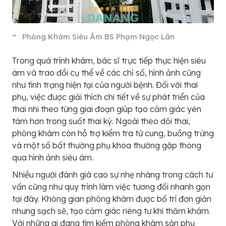
Phòng Khám Siêu Âm BS Phạm Ngọc Lân
Trong quá trình khám, bác sĩ trực tiếp thực hiện siêu
âm và trao đổi cụ thể về các chỉ số, hình ảnh cũng
như tình trạng hiện tại của người bệnh. Đối với thai
phụ, việc được giải thích chi tiết về sự phát triển của
thai nhi theo từng giai đoạn giúp tạo cảm giác yên
tâm hơn trong suốt thai kỳ. Ngoài theo dõi thai,
phòng khám còn hỗ trợ kiểm tra tử cung, buồng trứng
và một số bất thường phụ khoa thường gặp thông
qua hình ảnh siêu âm.
Nhiều người đánh giá cao sự nhẹ nhàng trong cách tư
vấn cũng như quy trình làm việc tương đối nhanh gọn
tại đây. Không gian phòng khám được bố trí đơn giản
nhưng sạch sẽ, tạo cảm giác riêng tư khi thăm khám.
Với những ai đang tìm kiếm phòng khám sản phụ