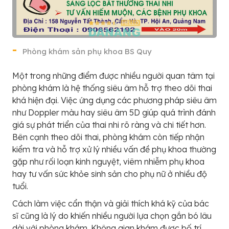
Phòng khám sản phụ khoa BS Quy
Một trong những điểm được nhiều người quan tâm tại
phòng khám là hệ thống siêu âm hỗ trợ theo dõi thai
khá hiện đại. Việc ứng dụng các phương pháp siêu âm
như Doppler màu hay siêu âm 5D giúp quá trình đánh
giá sự phát triển của thai nhi rõ ràng và chi tiết hơn.
Bên cạnh theo dõi thai, phòng khám còn tiếp nhận
kiểm tra và hỗ trợ xử lý nhiều vấn đề phụ khoa thường
gặp như rối loạn kinh nguyệt, viêm nhiễm phụ khoa
hay tư vấn sức khỏe sinh sản cho phụ nữ ở nhiều độ
tuổi.
Cách làm việc cẩn thận và giải thích khá kỹ của bác
sĩ cũng là lý do khiến nhiều người lựa chọn gắn bó lâu
dài với phòng khám. Không gian khám được bố trí