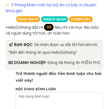
3 Phòng khám mắt tại Hội An có bác sĩ chuyên
khoa giỏi
MINH BẠCH
KHÁCH QUAN
CHÍNH XÁC
HelloDaNang đặt ra
03
tiêu chí với mục tiêu bảo
vệ người dùng tốt hơn, an toàn hơn
BẠN ĐỌC
: Sẽ nhận được ưu đãi tốt hơn khi nói
"Biết đến thông tin qua HelloDaNang"
DOANH NGHIỆP
: Đăng tải thông tin MIỄN PHÍ.
Trở thành người đầu tiên bình luận cho bài
viết này!
NỘI DUNG BÌNH LUẬN