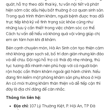
quát, hỗ trợ theo dõi thai kỳ, tư vấn nội tiết và phát
hiện sớm các dấu hiệu bất thường ở cơ quan sinh sản.
Trong quá trình thăm khám, người bệnh được trao đổi
trực tiếp khá kỹ về tình trạng sức khỏe cũng như
những lưu ý cần thiết trong việc chăm sóc cơ thể.
Cách tư vấn dễ hiểu và không quá vội vàng giúp chị
em an tâm hơn khi đi khám.
Bên cạnh chuyên môn, Hà An Sinh còn tạo thiện cảm
nhờ không gian sạch sẽ, bố trí đơn giản nhưng kín đáo
và dễ chịu. Đội ngũ hỗ trợ có thái độ nhẹ nhàng, thủ
tục tương đối nhanh nên phù hợp với cả người bận
rộn hoặc cần thăm khám ngoài giờ hành chính. Nếu
đang tìm kiếm một phòng khám sản phụ khoa ở Hội
An có môi trường khám thân thiện và dễ tiếp cận thì
đây là địa chỉ đáng để cân nhắc.
Thông tin liên hệ:
Địa chỉ:
107 Lý Thường Kiệt, P. Hội An, TP Đà