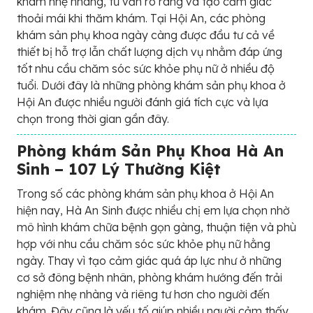
khám nhẹ nhàng, tư vấn rõ ràng và tạo cảm giác
thoải mái khi thăm khám. Tại Hội An, các phòng
khám sản phụ khoa ngày càng được đầu tư cả về
thiết bị hỗ trợ lẫn chất lượng dịch vụ nhằm đáp ứng
tốt nhu cầu chăm sóc sức khỏe phụ nữ ở nhiều độ
tuổi. Dưới đây là những phòng khám sản phụ khoa ở
Hội An được nhiều người đánh giá tích cực và lựa
chọn trong thời gian gần đây.
Phòng khám Sản Phụ Khoa Hà An
Sinh – 107 Lý Thường Kiệt
Trong số các phòng khám sản phụ khoa ở Hội An
hiện nay, Hà An Sinh được nhiều chị em lựa chọn nhờ
mô hình khám chữa bệnh gọn gàng, thuận tiện và phù
hợp với nhu cầu chăm sóc sức khỏe phụ nữ hằng
ngày. Thay vì tạo cảm giác quá áp lực như ở những
cơ sở đông bệnh nhân, phòng khám hướng đến trải
nghiệm nhẹ nhàng và riêng tư hơn cho người đến
khám. Đây cũng là yếu tố giúp nhiều người cảm thấy