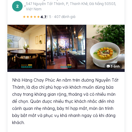
547 Nguyễn Tất Thành, P, Thanh Khê, Đà Nẵng 50503,
2
Việt Nam
4.7
★★★★★
/ 5 · 407 đánh giá
📷 3 ảnh
Nhà Hàng Chay Phúc An nằm trên đường Nguyễn Tất
Thành, là địa chỉ phù hợp với khách muốn dùng bữa
chay trong không gian rộng, thoáng và có nhiều món
để chọn. Quán được nhiều thực khách nhắc đến nhờ
cảnh quan nhẹ nhàng, bày trí hợp mắt, món ăn trình
bày bắt mắt và phục vụ khá nhanh ngay cả khi đông
khách.