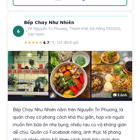
Bếp Chay Như Nhiên
191 Nguyễn Tri Phương, Thanh Khê, Đà Nẵng 550000,
6
Việt Nam
4.7
★★★★★
/ 5 · 115 đánh giá
📷 3 ảnh
Bếp Chay Như Nhiên nằm trên Nguyễn Tri Phương, là
quán chay có phong cách khá thư giãn, hợp với người
muốn tìm bữa ăn nhẹ bụng, nhiều rau củ và không gian
dễ chịu. Quán có Facebook riêng, ảnh thực tế phong
phú và nhiều phản hồi khen cách trình bày món đẹp