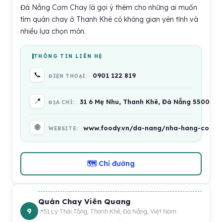
Đà Nẵng Cơm Chay là gợi ý thêm cho những ai muốn
tìm quán chay ở Thanh Khê có không gian yên tĩnh và
nhiều lựa chọn món.
THÔNG TIN LIÊN HỆ
📞
0901 122 819
ĐIỆN THOẠI:
📍
31 6 Mẹ Nhu, Thanh Khê, Đà Nẵng 550000,
ĐỊA CHỈ:
🌐
www.foody.vn/da-nang/nha-hang-com-
WEBSITE:
🗺 Chỉ đường
Quán Chay Viên Quang
9
51 Lý Thái Tông, Thanh Khê, Đà Nẵng, Việt Nam