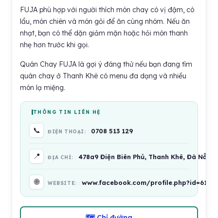
FUJA phù hợp với người thích món chay có vị đậm, có
lẩu, món chiên và món gỏi để ăn cùng nhóm. Nếu ăn
nhạt, bạn có thể dặn giảm mặn hoặc hỏi món thanh
nhẹ hơn trước khi gọi.
Quán Chay FUJA là gợi ý đáng thử nếu bạn đang tìm
quán chay ở Thanh Khê có menu đa dạng và nhiều
món lạ miệng.
THÔNG TIN LIÊN HỆ
📞
0708 513 129
ĐIỆN THOẠI:
📍
478a9 Điện Biên Phủ, Thanh Khê, Đà Nẵng
ĐỊA CHỈ:
🌐
www.facebook.com/profile.php?id=6158
WEBSITE:
🗺 Chỉ đường