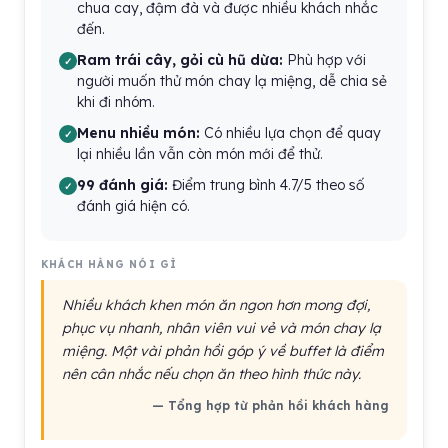
chua cay, đậm đà và được nhiều khách nhắc
đến.
Ram trái cây, gỏi cù hũ dừa:
Phù hợp với
người muốn thử món chay lạ miệng, dễ chia sẻ
khi đi nhóm.
Menu nhiều món:
Có nhiều lựa chọn để quay
lại nhiều lần vẫn còn món mới để thử.
99 đánh giá:
Điểm trung bình 4.7/5 theo số
đánh giá hiện có.
KHÁCH HÀNG NÓI GÌ
Nhiều khách khen món ăn ngon hơn mong đợi,
phục vụ nhanh, nhân viên vui vẻ và món chay lạ
miệng. Một vài phản hồi góp ý về buffet là điểm
nên cân nhắc nếu chọn ăn theo hình thức này.
— Tổng hợp từ phản hồi khách hàng