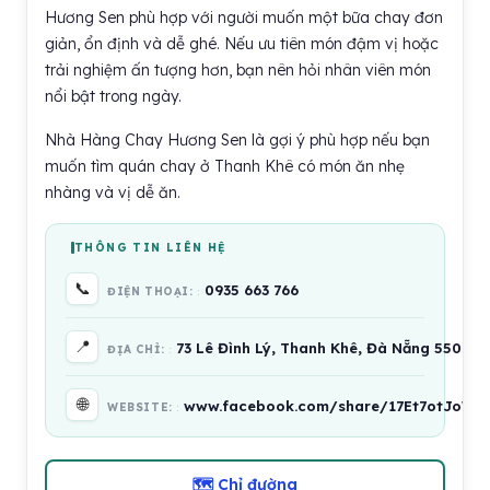
Hương Sen phù hợp với người muốn một bữa chay đơn
giản, ổn định và dễ ghé. Nếu ưu tiên món đậm vị hoặc
trải nghiệm ấn tượng hơn, bạn nên hỏi nhân viên món
nổi bật trong ngày.
Nhà Hàng Chay Hương Sen là gợi ý phù hợp nếu bạn
muốn tìm quán chay ở Thanh Khê có món ăn nhẹ
nhàng và vị dễ ăn.
THÔNG TIN LIÊN HỆ
📞
0935 663 766
ĐIỆN THOẠI:
📍
73 Lê Đình Lý, Thanh Khê, Đà Nẵng 550000
ĐỊA CHỈ:
🌐
www.facebook.com/share/17Et7otJoW
WEBSITE:
🗺 Chỉ đường