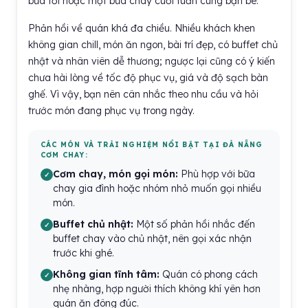
bữa tối hoặc một bữa chay cuối tuần cùng bạn bè.
Phản hồi về quán khá đa chiều. Nhiều khách khen
không gian chill, món ăn ngon, bài trí đẹp, có buffet chủ
nhật và nhân viên dễ thương; ngược lại cũng có ý kiến
chưa hài lòng về tốc độ phục vụ, giá và độ sạch bàn
ghế. Vì vậy, bạn nên cân nhắc theo nhu cầu và hỏi
trước món đang phục vụ trong ngày.
CÁC MÓN VÀ TRẢI NGHIỆM NỔI BẬT TẠI ĐÀ NẴNG
CƠM CHAY:
Cơm chay, món gọi món:
Phù hợp với bữa
chay gia đình hoặc nhóm nhỏ muốn gọi nhiều
món.
Buffet chủ nhật:
Một số phản hồi nhắc đến
buffet chay vào chủ nhật, nên gọi xác nhận
trước khi ghé.
Không gian tĩnh tâm:
Quán có phong cách
nhẹ nhàng, hợp người thích không khí yên hơn
quán ăn đông đúc.