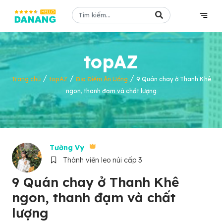
topAZ
/
/
/
Trang chủ
topAZ
Địa Điểm Ăn Uống
9 Quán chay ở Thanh Khê
ngon, thanh đạm và chất lượng
Tường Vy
Thành viên leo núi cấp 3
9 Quán chay ở Thanh Khê
ngon, thanh đạm và chất
lượng