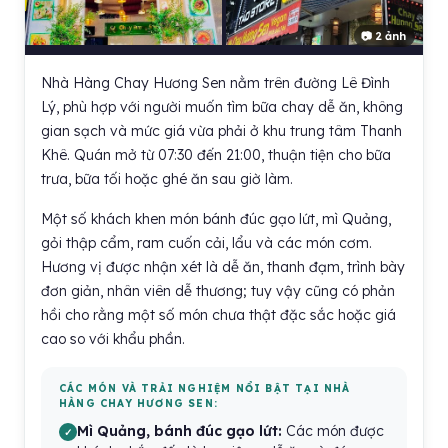
📷 2 ảnh
Nhà Hàng Chay Hương Sen nằm trên đường Lê Đình
Lý, phù hợp với người muốn tìm bữa chay dễ ăn, không
gian sạch và mức giá vừa phải ở khu trung tâm Thanh
Khê. Quán mở từ 07:30 đến 21:00, thuận tiện cho bữa
trưa, bữa tối hoặc ghé ăn sau giờ làm.
Một số khách khen món bánh đúc gạo lứt, mì Quảng,
gỏi thập cẩm, ram cuốn cải, lẩu và các món cơm.
Hương vị được nhận xét là dễ ăn, thanh đạm, trình bày
đơn giản, nhân viên dễ thương; tuy vậy cũng có phản
hồi cho rằng một số món chưa thật đặc sắc hoặc giá
cao so với khẩu phần.
CÁC MÓN VÀ TRẢI NGHIỆM NỔI BẬT TẠI NHÀ
HÀNG CHAY HƯƠNG SEN:
Mì Quảng, bánh đúc gạo lứt:
Các món được