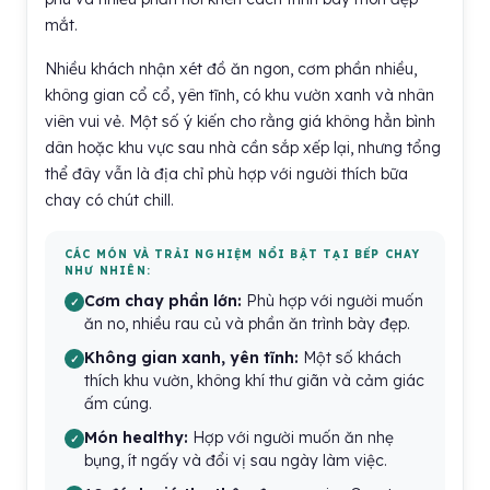
mắt.
Nhiều khách nhận xét đồ ăn ngon, cơm phần nhiều,
không gian cổ cổ, yên tĩnh, có khu vườn xanh và nhân
viên vui vẻ. Một số ý kiến cho rằng giá không hẳn bình
dân hoặc khu vực sau nhà cần sắp xếp lại, nhưng tổng
thể đây vẫn là địa chỉ phù hợp với người thích bữa
chay có chút chill.
CÁC MÓN VÀ TRẢI NGHIỆM NỔI BẬT TẠI BẾP CHAY
NHƯ NHIÊN:
Cơm chay phần lớn:
Phù hợp với người muốn
ăn no, nhiều rau củ và phần ăn trình bày đẹp.
Không gian xanh, yên tĩnh:
Một số khách
thích khu vườn, không khí thư giãn và cảm giác
ấm cúng.
Món healthy:
Hợp với người muốn ăn nhẹ
bụng, ít ngấy và đổi vị sau ngày làm việc.