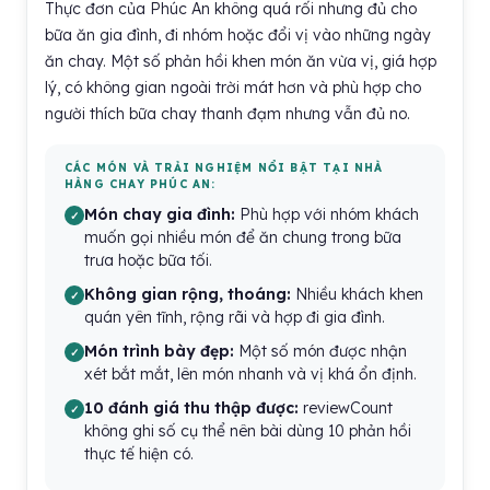
Thực đơn của Phúc An không quá rối nhưng đủ cho
bữa ăn gia đình, đi nhóm hoặc đổi vị vào những ngày
ăn chay. Một số phản hồi khen món ăn vừa vị, giá hợp
lý, có không gian ngoài trời mát hơn và phù hợp cho
người thích bữa chay thanh đạm nhưng vẫn đủ no.
CÁC MÓN VÀ TRẢI NGHIỆM NỔI BẬT TẠI NHÀ
HÀNG CHAY PHÚC AN:
Món chay gia đình:
Phù hợp với nhóm khách
muốn gọi nhiều món để ăn chung trong bữa
trưa hoặc bữa tối.
Không gian rộng, thoáng:
Nhiều khách khen
quán yên tĩnh, rộng rãi và hợp đi gia đình.
Món trình bày đẹp:
Một số món được nhận
xét bắt mắt, lên món nhanh và vị khá ổn định.
10 đánh giá thu thập được:
reviewCount
không ghi số cụ thể nên bài dùng 10 phản hồi
thực tế hiện có.