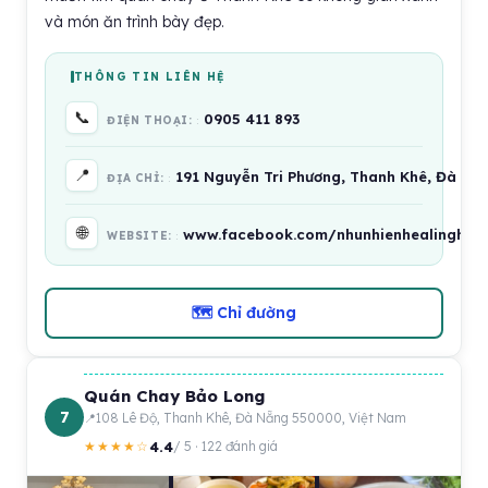
và món ăn trình bày đẹp.
THÔNG TIN LIÊN HỆ
📞
0905 411 893
ĐIỆN THOẠI:
📍
191 Nguyễn Tri Phương, Thanh Khê, Đà Nẵ
ĐỊA CHỈ:
🌐
www.facebook.com/nhunhienhealinghou
WEBSITE:
🗺 Chỉ đường
Quán Chay Bảo Long
7
108 Lê Độ, Thanh Khê, Đà Nẵng 550000, Việt Nam
4.4
★★★★☆
/ 5 · 122 đánh giá