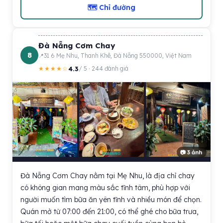
🗺 Chỉ đường
Đà Nẵng Cơm Chay
8
31 6 Mẹ Nhu, Thanh Khê, Đà Nẵng 550000, Việt Nam
4.3
★★★★☆
/ 5 · 244 đánh giá
📷 3 ảnh
Đà Nẵng Cơm Chay nằm tại Mẹ Nhu, là địa chỉ chay
có không gian mang màu sắc tĩnh tâm, phù hợp với
người muốn tìm bữa ăn yên tĩnh và nhiều món để chọn.
Quán mở từ 07:00 đến 21:00, có thể ghé cho bữa trưa,