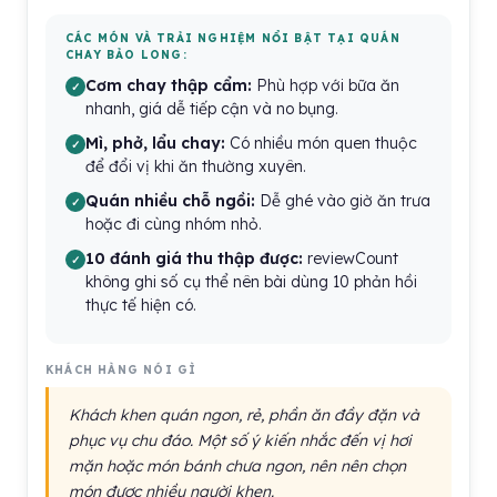
CÁC MÓN VÀ TRẢI NGHIỆM NỔI BẬT TẠI QUÁN
CHAY BẢO LONG:
Cơm chay thập cẩm:
Phù hợp với bữa ăn
nhanh, giá dễ tiếp cận và no bụng.
Mì, phở, lẩu chay:
Có nhiều món quen thuộc
để đổi vị khi ăn thường xuyên.
Quán nhiều chỗ ngồi:
Dễ ghé vào giờ ăn trưa
hoặc đi cùng nhóm nhỏ.
10 đánh giá thu thập được:
reviewCount
không ghi số cụ thể nên bài dùng 10 phản hồi
thực tế hiện có.
KHÁCH HÀNG NÓI GÌ
Khách khen quán ngon, rẻ, phần ăn đầy đặn và
phục vụ chu đáo. Một số ý kiến nhắc đến vị hơi
mặn hoặc món bánh chưa ngon, nên nên chọn
món được nhiều người khen.