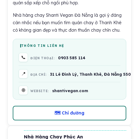
quán sắp xếp chỗ ngồi phù hợp.
Nhà hàng chay Shanti Vegan Đà Nẵng là gợi ý đáng
cân nhắc nếu bạn muốn tìm quán chay ở Thanh Khê
có không gian đẹp và thực đơn thuần chay chỉn chu.
THÔNG TIN LIÊN HỆ
📞
0903 585 114
ĐIỆN THOẠI:
📍
31 Lê Đình Lý, Thanh Khê, Đà Nẵng 550000
ĐỊA CHỈ:
🌐
shantivegan.com
WEBSITE:
🗺 Chỉ đường
Nhà Hàng Chay Phúc An