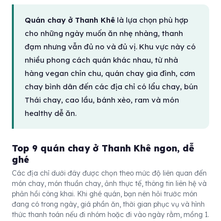
Quán chay ở Thanh Khê
là lựa chọn phù hợp
cho những ngày muốn ăn nhẹ nhàng, thanh
đạm nhưng vẫn đủ no và đủ vị. Khu vực này có
nhiều phong cách quán khác nhau, từ nhà
hàng vegan chỉn chu, quán chay gia đình, cơm
chay bình dân đến các địa chỉ có lẩu chay, bún
Thái chay, cao lầu, bánh xèo, ram và món
healthy dễ ăn.
Top 9 quán chay ở Thanh Khê ngon, dễ
ghé
Các địa chỉ dưới đây được chọn theo mức độ liên quan đến
món chay, món thuần chay, ảnh thực tế, thông tin liên hệ và
phản hồi công khai. Khi ghé quán, bạn nên hỏi trước món
đang có trong ngày, giá phần ăn, thời gian phục vụ và hình
thức thanh toán nếu đi nhóm hoặc đi vào ngày rằm, mồng 1.