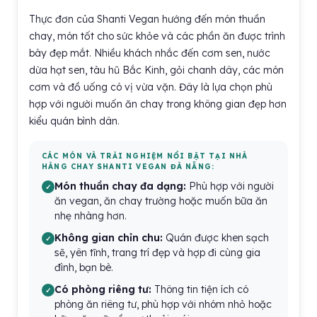
Thực đơn của Shanti Vegan hướng đến món thuần
chay, món tốt cho sức khỏe và các phần ăn được trình
bày đẹp mắt. Nhiều khách nhắc đến cơm sen, nước
dừa hạt sen, tàu hũ Bắc Kinh, gỏi chanh dây, các món
cơm và đồ uống có vị vừa vặn. Đây là lựa chọn phù
hợp với người muốn ăn chay trong không gian đẹp hơn
kiểu quán bình dân.
CÁC MÓN VÀ TRẢI NGHIỆM NỔI BẬT TẠI NHÀ
HÀNG CHAY SHANTI VEGAN ĐÀ NẴNG:
Món thuần chay đa dạng:
Phù hợp với người
ăn vegan, ăn chay trường hoặc muốn bữa ăn
nhẹ nhàng hơn.
Không gian chỉn chu:
Quán được khen sạch
sẽ, yên tĩnh, trang trí đẹp và hợp đi cùng gia
đình, bạn bè.
Có phòng riêng tư:
Thông tin tiện ích có
phòng ăn riêng tư, phù hợp với nhóm nhỏ hoặc