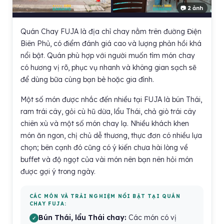
📷 2 ảnh
Quán Chay FUJA là địa chỉ chay nằm trên đường Điện
Biên Phủ, có điểm đánh giá cao và lượng phản hồi khá
nổi bật. Quán phù hợp với người muốn tìm món chay
có hương vị rõ, phục vụ nhanh và không gian sạch sẽ
để dùng bữa cùng bạn bè hoặc gia đình.
Một số món được nhắc đến nhiều tại FUJA là bún Thái,
ram trái cây, gỏi cù hũ dừa, lẩu Thái, chả giò trái cây
chiên xù và một số món chay lạ. Nhiều khách khen
món ăn ngon, chị chủ dễ thương, thực đơn có nhiều lựa
chọn; bên cạnh đó cũng có ý kiến chưa hài lòng về
buffet và độ ngọt của vài món nên bạn nên hỏi món
được gợi ý trong ngày.
CÁC MÓN VÀ TRẢI NGHIỆM NỔI BẬT TẠI QUÁN
CHAY FUJA:
Bún Thái, lẩu Thái chay:
Các món có vị