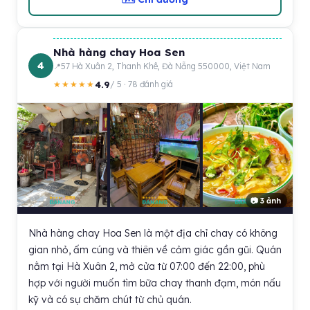
Nhà hàng chay Hoa Sen
4
57 Hà Xuân 2, Thanh Khê, Đà Nẵng 550000, Việt Nam
4.9
★★★★★
/ 5 · 78 đánh giá
📷 3 ảnh
Nhà hàng chay Hoa Sen là một địa chỉ chay có không
gian nhỏ, ấm cúng và thiên về cảm giác gần gũi. Quán
nằm tại Hà Xuân 2, mở cửa từ 07:00 đến 22:00, phù
hợp với người muốn tìm bữa chay thanh đạm, món nấu
kỹ và có sự chăm chút từ chủ quán.