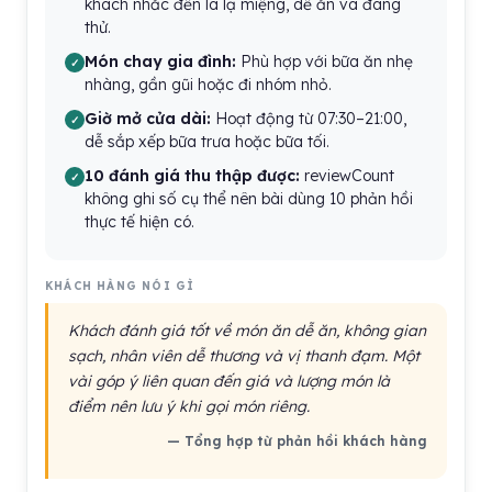
khách nhắc đến là lạ miệng, dễ ăn và đáng
thử.
Món chay gia đình:
Phù hợp với bữa ăn nhẹ
nhàng, gần gũi hoặc đi nhóm nhỏ.
Giờ mở cửa dài:
Hoạt động từ 07:30–21:00,
dễ sắp xếp bữa trưa hoặc bữa tối.
10 đánh giá thu thập được:
reviewCount
không ghi số cụ thể nên bài dùng 10 phản hồi
thực tế hiện có.
KHÁCH HÀNG NÓI GÌ
Khách đánh giá tốt về món ăn dễ ăn, không gian
sạch, nhân viên dễ thương và vị thanh đạm. Một
vài góp ý liên quan đến giá và lượng món là
điểm nên lưu ý khi gọi món riêng.
— Tổng hợp từ phản hồi khách hàng