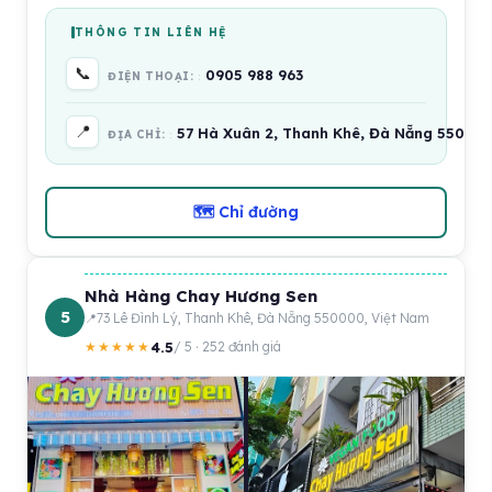
THÔNG TIN LIÊN HỆ
📞
0905 988 963
ĐIỆN THOẠI:
📍
57 Hà Xuân 2, Thanh Khê, Đà Nẵng 550000
ĐỊA CHỈ:
🗺 Chỉ đường
Nhà Hàng Chay Hương Sen
5
73 Lê Đình Lý, Thanh Khê, Đà Nẵng 550000, Việt Nam
4.5
★★★★★
/ 5 · 252 đánh giá