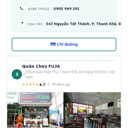
📞
0905 949 291
ĐIỆN THOẠI:
📍
547 Nguyễn Tất Thành, P, Thanh Khê, Đà 
ĐỊA CHỈ:
🗺 Chỉ đường
Quán Chay FUJA
478a9 Điện Biên Phủ, Thanh Khê, Đà Nẵng 550000, Việt
3
Nam
4.7
★★★★★
/ 5 · 99 đánh giá