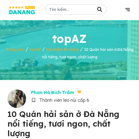
topAZ
/
/
/
Trang chủ
topAZ
Địa Điểm Ăn Uống
10 Quán hải sản ở Đà Nẵng
nổi tiếng, tươi ngon, chất lượng
Phan Hà Bích Trâm
Thành viên leo núi cấp 6
10 Quán hải sản ở Đà Nẵng
nổi tiếng, tươi ngon, chất
lượng