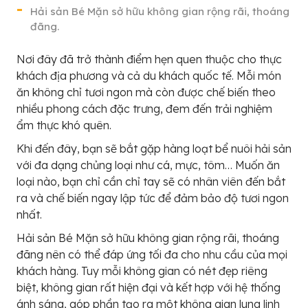
Hải sản Bé Mặn sở hữu không gian rộng rãi, thoáng
đãng.
Nơi đây đã trở thành điểm hẹn quen thuộc cho thực
khách địa phương và cả du khách quốc tế. Mỗi món
ăn không chỉ tươi ngon mà còn được chế biến theo
nhiều phong cách đặc trưng, đem đến trải nghiệm
ẩm thực khó quên.
Khi đến đây, bạn sẽ bắt gặp hàng loạt bể nuôi hải sản
với đa dạng chủng loại như cá, mực, tôm… Muốn ăn
loại nào, bạn chỉ cần chỉ tay sẽ có nhân viên đến bắt
ra và chế biến ngay lập tức để đảm bảo độ tươi ngon
nhất.
Hải sản Bé Mặn sở hữu không gian rộng rãi, thoáng
đãng nên có thể đáp ứng tối đa cho nhu cầu của mọi
khách hàng. Tuy mỗi không gian có nét đẹp riêng
biệt, không gian rất hiện đại và kết hợp với hệ thống
ánh sáng, góp phần tạo ra một không gian lung linh