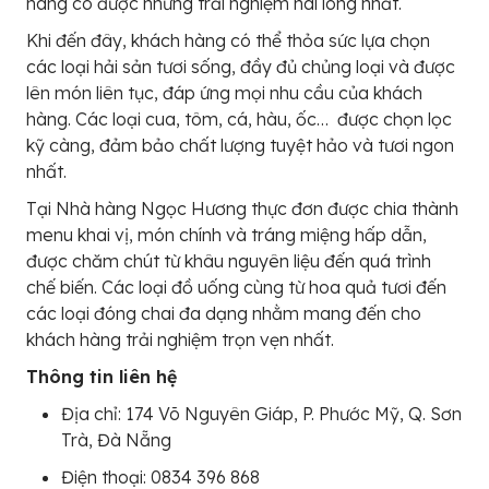
hàng có được những trải nghiệm hài lòng nhất.
Khi đến đây, khách hàng có thể thỏa sức lựa chọn
các loại hải sản tươi sống, đầy đủ chủng loại và được
lên món liên tục, đáp ứng mọi nhu cầu của khách
hàng. Các loại cua, tôm, cá, hàu, ốc… được chọn lọc
kỹ càng, đảm bảo chất lượng tuyệt hảo và tươi ngon
nhất.
Tại Nhà hàng Ngọc Hương thực đơn được chia thành
menu khai vị, món chính và tráng miệng hấp dẫn,
được chăm chút từ khâu nguyên liệu đến quá trình
chế biến. Các loại đồ uống cùng từ hoa quả tươi đến
các loại đóng chai đa dạng nhằm mang đến cho
khách hàng trải nghiệm trọn vẹn nhất.
Thông tin liên hệ
Địa chỉ: 174 Võ Nguyên Giáp, P. Phước Mỹ, Q. Sơn
Trà, Đà Nẵng
Điện thoại: 0834 396 868