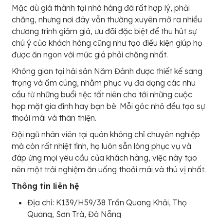
Mặc dù giá thành tại nhà hàng đã rất hợp lý, phải
chăng, nhưng nơi đây vẫn thường xuyên mở ra nhiều
chương trình giảm giá, ưu đãi đặc biệt để thu hút sự
chú ý của khách hàng cũng như tạo điều kiện giúp họ
được ăn ngon với mức giá phải chăng nhất.
Không gian tại hải sản Năm Đảnh được thiết kế sang
trọng và ấm cúng, nhằm phục vụ đa dạng các nhu
cầu từ những buổi tiệc tất niên cho tới những cuộc
họp mặt gia đình hay bạn bè. Mỗi góc nhỏ đều tạo sự
thoải mái và thân thiện.
Đội ngũ nhân viên tại quán không chỉ chuyên nghiệp
mà còn rất nhiệt tình, họ luôn sẵn lòng phục vụ và
đáp ứng mọi yêu cầu của khách hàng, việc này tạo
nên một trải nghiệm ăn uống thoải mái và thú vị nhất.
Thông tin liên hệ
Địa chỉ: K139/H59/38 Trần Quang Khải, Thọ
Quang, Sơn Trà, Đà Nẵng