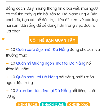
Bằng cách lưu ý những thông tin ở bài viết, mọi người
có thể tìm thấy quán hải sản tại Đà Nẵng ưng ý. Bên
cạnh đó, bạn có thể đến trực tiếp để xem về các loại
hải sản tươi sống để dễ dàng hơn trong việc đưa ra
lựa chọn.
CÓ THỂ BẠN QUAN TÂM
10
Quán cafe đẹp nhất Đà Nẵng
đáng check in và
thưởng thức
10
Quán mì Quảng ngon nhất tại Đà Nẵng
nổi
tiếng lâu năm
10
Quán nhậu tại Đà Nẵng
nổi tiếng, nhiều món
ngon đặc trưng
10
Salon làm tóc đẹp tại Đà Nẵng
nổi tiếng, chất
lượng
MINH BẠCH
KHÁCH QUAN
CHÍNH XÁC