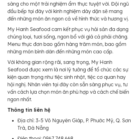
sàng cho một trải nghiệm ẩm thực tuyệt vời. Đội ngũ
đầu bếp tại đây với kinh nghiệm dày dặn sẽ mang
đến những món ăn ngon cả về hình thức và hương vị.
My Hanh Seafood cam kết phục vụ hải sản đa dạng
chủng loại, tươi sống, ngon bổ với giá cả phải chăng.
Menu thực đơn bao gồm hàng trăm món, bao gồm
những món bình dân đến những món cao cấp.
Với không gian rộng rãi, sang trọng, My Hanh
Seafood được xem là nơi lý tưởng để tổ chức các sự
kiện quan trọng như tiệc sinh nhật, tiệc cơ quan hay
hội nghị. Nhân viên tại đây còn sẵn sàng phục vụ, tư
vấn cách lựa chọn món ăn phù hợp và cách chế biến
ngon nhất.
Thông tin liên hệ
Địa chỉ: 3-5 Võ Nguyên Giáp, P. Phước Mỹ, Q. Sơn
Trà, Đà Nẵng
Điện thoại: 0967 748 668