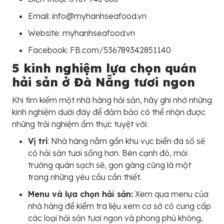
Email: info@myhanhseafood.vn
Website: myhanhseafood.vn
Facebook: FB.com/536789342851140
5 kinh nghiệm lựa chọn quán
hải sản ở Đà Nẵng tươi ngon
Khi tìm kiếm một nhà hàng hải sản, hãy ghi nhớ những
kinh nghiệm dưới đây để đảm bảo có thể nhận được
những trải nghiệm ẩm thực tuyệt vời:
Vị trí
: Nhà hàng nằm gần khu vực biển đa số sẽ
có hải sản tươi sống hơn. Bên cạnh đó, môi
trường quán sạch sẽ, gọn gàng cũng là một
trong những yêu cầu cần thiết.
Menu và lựa chọn hải sản:
Xem qua menu của
nhà hàng để kiểm tra liệu xem cơ sở có cung cấp
các loại hải sản tươi ngon và phong phú không,