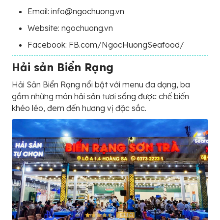
Email: info@ngochuong.vn
Website: ngochuong.vn
Facebook: FB.com/NgocHuongSeafood/
Hải sản Biển Rạng
Hải Sản Biển Rạng nổi bật với menu đa dạng, ba
gồm những món hải sản tươi sống được chế biến
khéo léo, đem đến hương vị đặc sắc.