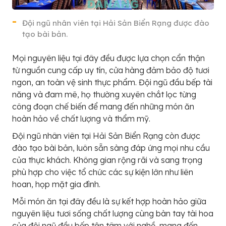
Đội ngũ nhân viên tại Hải Sản Biển Rạng được đào
tạo bài bản.
Mọi nguyên liệu tại đây đều được lựa chọn cẩn thận
từ nguồn cung cấp uy tín, cửa hàng đảm bảo độ tươi
ngon, an toàn vệ sinh thực phẩm. Đội ngũ đầu bếp tài
năng và đam mê, họ thường xuyên chắt lọc từng
công đoạn chế biến để mang đến những món ăn
hoàn hảo về chất lượng và thẩm mỹ.
Đội ngũ nhân viên tại Hải Sản Biển Rạng còn được
đào tạo bài bản, luôn sẵn sàng đáp ứng mọi nhu cầu
của thực khách. Không gian rộng rãi và sang trọng
phù hợp cho việc tổ chức các sự kiện lớn như liên
hoan, họp mặt gia đình.
Mỗi món ăn tại đây đều là sự kết hợp hoàn hảo giữa
nguyên liệu tươi sống chất lượng cùng bàn tay tài hoa
của đội ngũ đầu bếp tận tâm với nghề, mang đến