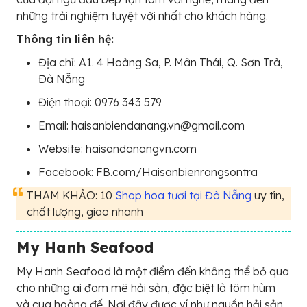
những trải nghiệm tuyệt vời nhất cho khách hàng.
Thông tin liên hệ:
Địa chỉ: A1. 4 Hoàng Sa, P. Mân Thái, Q. Sơn Trà,
Đà Nẵng
Điện thoại: 0976 343 579
Email: haisanbiendanang.vn@gmail.com
Website: haisandanangvn.com
Facebook: FB.com/Haisanbienrangsontra
THAM KHẢO: 10
Shop hoa tươi tại Đà Nẵng
uy tín,
chất lượng, giao nhanh
My Hanh Seafood
My Hanh Seafood là một điểm đến không thể bỏ qua
cho những ai đam mê hải sản, đặc biệt là tôm hùm
và cua hoàng đế. Nơi đây được ví như nguồn hải sản