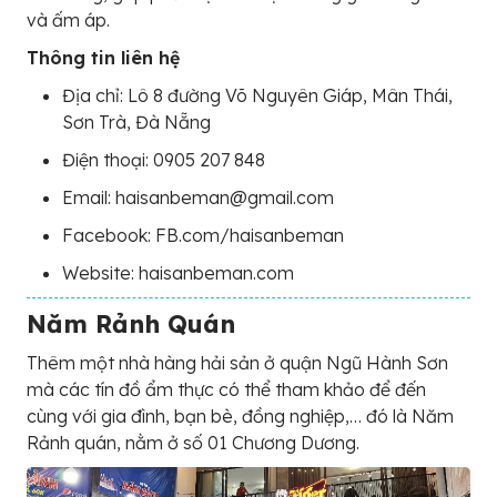
và ấm áp.
Thông tin liên hệ
Địa chỉ: Lô 8 đường Võ Nguyên Giáp, Mân Thái,
Sơn Trà, Đà Nẵng
Điện thoại: 0905 207 848
Email: haisanbeman@gmail.com
Facebook: FB.com/haisanbeman
Website: haisanbeman.com
Năm Rảnh Quán
Thêm một nhà hàng hải sản ở quận Ngũ Hành Sơn
mà các tín đồ ẩm thực có thể tham khảo để đến
cùng với gia đình, bạn bè, đồng nghiệp,… đó là Năm
Rảnh quán, nằm ở số 01 Chương Dương.