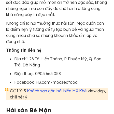
sốt độc đáo giúp mỗi món ăn trở nên đặc sắc, không
những ngon mà còn đầy đủ chất dinh dưỡng cùng
khả năng bày trí đẹp mắt.
Không chỉ là nơi thưởng thức hải sản, Mộc quán còn
là điểm hẹn lý tưởng để tụ tập bạn bè và người thân
cùng nhau chia sẻ những khoảnh khắc ấm áp và
đáng nhớ.
Thông tin liên hệ
Địa chỉ: 26 Tô Hiến Thành, P. Phước Mỹ, Q. Sơn
Trà, Đà Nẵng
Điện thoại: 0905 665 058
Facebook: FB.com/mocseafood
GỢI Ý: 5
Khách sạn gần bãi biển Mỹ Khê
view đẹp,
chill hết ý
Hải sản Bé Mặn