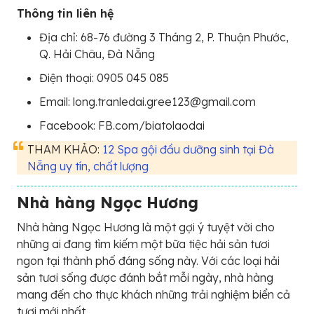
Thông tin liên hệ
Địa chỉ: 68-76 đường 3 Tháng 2, P. Thuận Phước,
Q. Hải Châu, Đà Nẵng
Điện thoại: 0905 045 085
Email: long.tranledai.gree123@gmail.com
Facebook: FB.com/biatolaodai
THAM KHẢO:
12 Spa gội đầu dưỡng sinh tại Đà
Nẵng uy tín, chất lượng
Nhà hàng Ngọc Hương
Nhà hàng Ngọc Hương là một gợi ý tuyệt vời cho
những ai đang tìm kiếm một bữa tiệc hải sản tươi
ngon tại thành phố đáng sống này. Với các loại hải
sản tươi sống được đánh bắt mỗi ngày, nhà hàng
mang đến cho thực khách những trải nghiệm biển cả
tươi mới nhất.