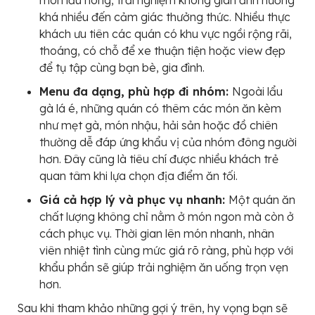
khá nhiều đến cảm giác thưởng thức. Nhiều thực
khách ưu tiên các quán có khu vực ngồi rộng rãi,
thoáng, có chỗ để xe thuận tiện hoặc view đẹp
để tụ tập cùng bạn bè, gia đình.
Menu đa dạng, phù hợp đi nhóm:
Ngoài lẩu
gà lá é, những quán có thêm các món ăn kèm
như mẹt gà, món nhậu, hải sản hoặc đồ chiên
thường dễ đáp ứng khẩu vị của nhóm đông người
hơn. Đây cũng là tiêu chí được nhiều khách trẻ
quan tâm khi lựa chọn địa điểm ăn tối.
Giá cả hợp lý và phục vụ nhanh:
Một quán ăn
chất lượng không chỉ nằm ở món ngon mà còn ở
cách phục vụ. Thời gian lên món nhanh, nhân
viên nhiệt tình cùng mức giá rõ ràng, phù hợp với
khẩu phần sẽ giúp trải nghiệm ăn uống trọn vẹn
hơn.
Sau khi tham khảo những gợi ý trên, hy vọng bạn sẽ