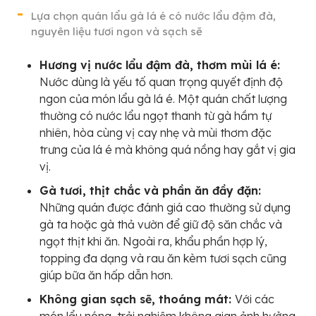
Lựa chọn quán lẩu gà lá é có nước lẩu đậm đà,
nguyên liệu tươi ngon và sạch sẽ
Hương vị nước lẩu đậm đà, thơm mùi lá é:
Nước dùng là yếu tố quan trọng quyết định độ
ngon của món lẩu gà lá é. Một quán chất lượng
thường có nước lẩu ngọt thanh từ gà hầm tự
nhiên, hòa cùng vị cay nhẹ và mùi thơm đặc
trưng của lá é mà không quá nồng hay gắt vị gia
vị.
Gà tươi, thịt chắc và phần ăn đầy đặn:
Những quán được đánh giá cao thường sử dụng
gà ta hoặc gà thả vườn để giữ độ săn chắc và
ngọt thịt khi ăn. Ngoài ra, khẩu phần hợp lý,
topping đa dạng và rau ăn kèm tươi sạch cũng
giúp bữa ăn hấp dẫn hơn.
Không gian sạch sẽ, thoáng mát:
Với các
món lẩu nóng, trải nghiệm không gian ảnh hưởng