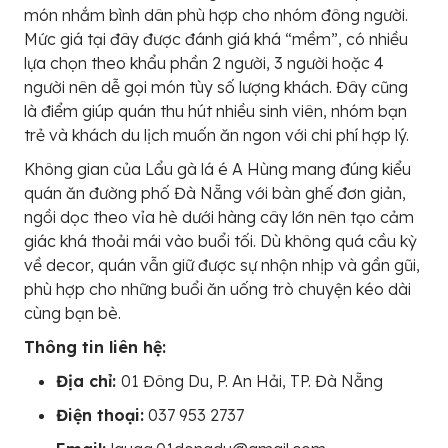
món nhắm bình dân phù hợp cho nhóm đông người.
Mức giá tại đây được đánh giá khá “mềm”, có nhiều
lựa chọn theo khẩu phần 2 người, 3 người hoặc 4
người nên dễ gọi món tùy số lượng khách. Đây cũng
là điểm giúp quán thu hút nhiều sinh viên, nhóm bạn
trẻ và khách du lịch muốn ăn ngon với chi phí hợp lý.
Không gian của Lẩu gà lá é A Hùng mang đúng kiểu
quán ăn đường phố Đà Nẵng với bàn ghế đơn giản,
ngồi dọc theo vỉa hè dưới hàng cây lớn nên tạo cảm
giác khá thoải mái vào buổi tối. Dù không quá cầu kỳ
về decor, quán vẫn giữ được sự nhộn nhịp và gần gũi,
phù hợp cho những buổi ăn uống trò chuyện kéo dài
cùng bạn bè.
Thông tin liên hệ:
Địa chỉ:
01 Đông Du, P. An Hải, TP. Đà Nẵng
Điện thoại:
037 953 2737