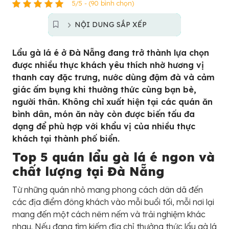
5/5 - (90 bình chọn)
NỘI DUNG SẮP XẾP
Lẩu gà lá é ở Đà Nẵng đang trở thành lựa chọn
được nhiều thực khách yêu thích nhờ hương vị
thanh cay đặc trưng, nước dùng đậm đà và cảm
giác ấm bụng khi thưởng thức cùng bạn bè,
người thân. Không chỉ xuất hiện tại các quán ăn
bình dân, món ăn này còn được biến tấu đa
dạng để phù hợp với khẩu vị của nhiều thực
khách tại thành phố biển.
Top 5 quán lẩu gà lá é ngon và
chất lượng tại Đà Nẵng
Từ những quán nhỏ mang phong cách dân dã đến
các địa điểm đông khách vào mỗi buổi tối, mỗi nơi lại
mang đến một cách nêm nếm và trải nghiệm khác
nhau. Nếu đang tìm kiếm địa chỉ thưởng thức lẩu gà lá