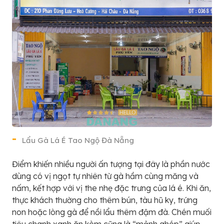
Lẩu Gà Lá É Tao Ngộ Đà Nẵng
Điểm khiến nhiều người ấn tượng tại đây là phần nước
dùng có vị ngọt tự nhiên từ gà hầm cùng măng và
nấm, kết hợp với vị the nhẹ đặc trưng của lá é. Khi ăn,
thực khách thường cho thêm bún, tàu hũ ky, trứng
non hoặc lòng gà để nồi lẩu thêm đậm đà. Chén muối
tiêu chanh xanh ăn kèm cũng là “mảnh ghép” giúp