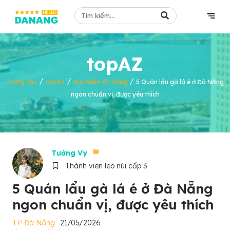
topAZ
/
/
/
Trang chủ
topAZ
Địa Điểm Ăn Uống
5 Quán lẩu gà lá é ở Đà Nẵng
ngon chuẩn vị, được yêu thích
Tường Vy
Thành viên leo núi cấp 3
5 Quán lẩu gà lá é ở Đà Nẵng
ngon chuẩn vị, được yêu thích
TP Đà Nẵng
21/05/2026