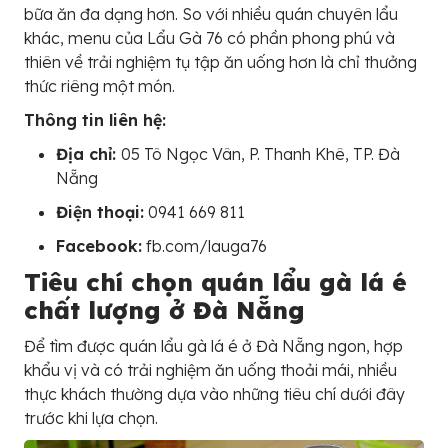
bữa ăn đa dạng hơn. So với nhiều quán chuyên lẩu
khác, menu của Lẩu Gà 76 có phần phong phú và
thiên về trải nghiệm tụ tập ăn uống hơn là chỉ thưởng
thức riêng một món.
Thông tin liên hệ:
Địa chỉ:
05 Tô Ngọc Vân, P. Thanh Khê, TP. Đà
Nẵng
Điện thoại:
0941 669 811
Facebook:
fb.com/lauga76
Tiêu chí chọn quán lẩu gà lá é
chất lượng ở Đà Nẵng
Để tìm được quán lẩu gà lá é ở Đà Nẵng ngon, hợp
khẩu vị và có trải nghiệm ăn uống thoải mái, nhiều
thực khách thường dựa vào những tiêu chí dưới đây
trước khi lựa chọn.