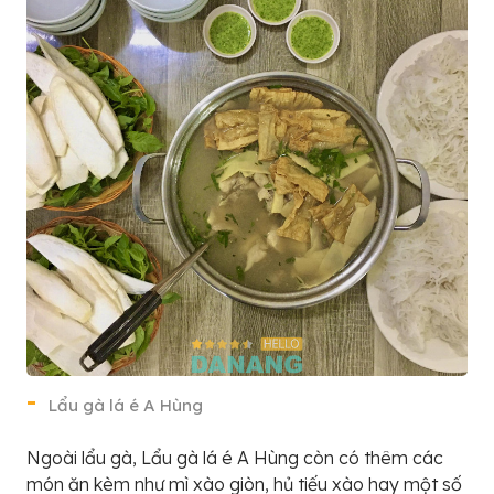
Lẩu gà lá é A Hùng
Ngoài lẩu gà, Lẩu gà lá é A Hùng còn có thêm các
món ăn kèm như mì xào giòn, hủ tiếu xào hay một số