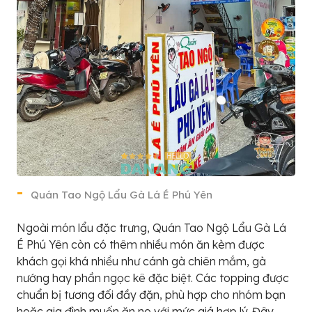
Quán Tao Ngộ Lẩu Gà Lá É Phú Yên
Ngoài món lẩu đặc trưng, Quán Tao Ngộ Lẩu Gà Lá
É Phú Yên còn có thêm nhiều món ăn kèm được
khách gọi khá nhiều như cánh gà chiên mắm, gà
nướng hay phần ngọc kê đặc biệt. Các topping được
chuẩn bị tương đối đầy đặn, phù hợp cho nhóm bạn
hoặc gia đình muốn ăn no với mức giá hợp lý. Đây