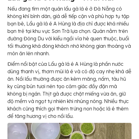
Nếu đang tìm một quán lẩu gà lá é ở Đà Nẵng có
không khí bình dân, giá dễ tiếp cận và phù hợp tụ tập
bạn bè, Lẩu gà lá é A Hùng là địa chỉ được khá nhiều
bạn trẻ tại khu vực Sơn Trà lựa chọn. Quán nằm trên
đường Đông Du với kiểu ngồi vỉa hè quen thuộc, buổi
tối thường khá đông khách nhờ không gian thoáng và
món ăn lên nhanh.
Điểm nổi bật của Lẩu gà lá é A Hùng là phần nước
dùng thanh vị, thơm mùi lá é và có độ cay nhẹ khá dễ
ăn. Nồi lẩu thường được ăn kèm măng, nấm, tàu hũ
ky cùng bún tươi nên tạo cảm giác đầy đặn mà
không bị ngán. Thịt gà được chặt miếng vừa ăn, giữ
độ mềm và ngọt tự nhiên khi nhúng nóng. Nhiều thực
khách cũng thích gọi thêm trứng non hoặc lá é thêm
để tăng hương vị cho nồi lẩu.