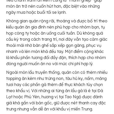
món ăn trở nên cuốn hút hơn, đặc biệt vào những
ngày mưa hoặc buổi tối se lạnh.
Không gian quán rộng rãi, thoáng và được bố trí theo
kiểu quán ăn gia đình nên phù hợp cho nhóm bạn, tụ
họp công ty hoặc ăn uống cuối tuần. Dù không quá
cầu kỳ trong cách trang trí, nơi đây vẫn tạo cảm giác
thoải mái nhờ bàn ghế sắp xếp gọn gàng, phục vụ
nhanh và lên món khá đều tay. Một điểm cộng khác
là khẩu phần tương đối đầy đặn, thích hợp cho nhóm
đông người muốn ăn no với mức chi phí hợp lý.
Ngoài món lẩu truyền thống, quán còn có thêm nhiều
topping ăn kèm như trứng non, tàu hũ ky, nấm, măng
tươi hay các phần gà thêm để thực khách tùy chọn
theo khẩu vị. Với những ai từng ăn lẩu gà lá é tại Đà
Lạt hoặc Phú Yên, hương vị tại Tao Ngộ được đánh
giá khá gần với bản gốc, giữ được nét thanh cay đặc
trưng nhưng vẫn dễ ăn với khẩu vị miền Trung.