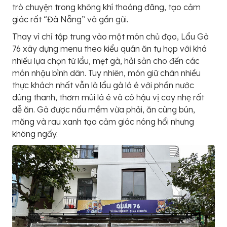
trò chuyện trong không khí thoáng đãng, tạo cảm
giác rất “Đà Nẵng” và gần gũi.
Thay vì chỉ tập trung vào một món chủ đạo, Lẩu Gà
76 xây dựng menu theo kiểu quán ăn tụ họp với khá
nhiều lựa chọn từ lẩu, mẹt gà, hải sản cho đến các
món nhậu bình dân. Tuy nhiên, món giữ chân nhiều
thực khách nhất vẫn là lẩu gà lá é với phần nước
dùng thanh, thơm mùi lá é và có hậu vị cay nhẹ rất
dễ ăn. Gà được nấu mềm vừa phải, ăn cùng bún,
măng và rau xanh tạo cảm giác nóng hổi nhưng
không ngấy.