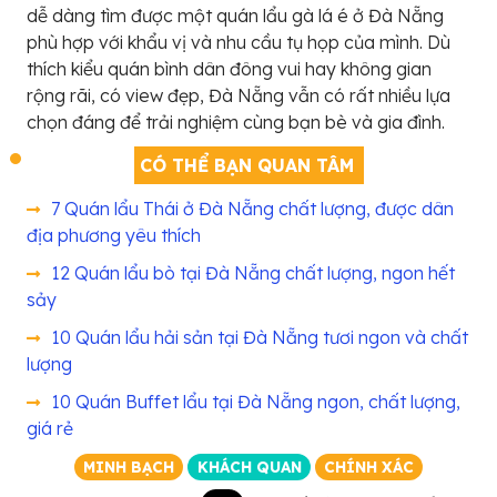
dễ dàng tìm được một quán lẩu gà lá é ở Đà Nẵng
phù hợp với khẩu vị và nhu cầu tụ họp của mình. Dù
thích kiểu quán bình dân đông vui hay không gian
rộng rãi, có view đẹp, Đà Nẵng vẫn có rất nhiều lựa
chọn đáng để trải nghiệm cùng bạn bè và gia đình.
CÓ THỂ BẠN QUAN TÂM
7 Quán lẩu Thái ở Đà Nẵng chất lượng, được dân
địa phương yêu thích
12 Quán lẩu bò tại Đà Nẵng chất lượng, ngon hết
sảy
10 Quán lẩu hải sản tại Đà Nẵng tươi ngon và chất
lượng
10 Quán Buffet lẩu tại Đà Nẵng ngon, chất lượng,
giá rẻ
MINH BẠCH
KHÁCH QUAN
CHÍNH XÁC