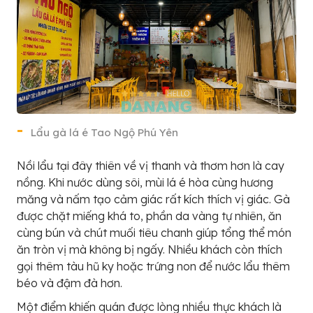
Lẩu gà lá é Tao Ngộ Phú Yên
Nồi lẩu tại đây thiên về vị thanh và thơm hơn là cay
nồng. Khi nước dùng sôi, mùi lá é hòa cùng hương
măng và nấm tạo cảm giác rất kích thích vị giác. Gà
được chặt miếng khá to, phần da vàng tự nhiên, ăn
cùng bún và chút muối tiêu chanh giúp tổng thể món
ăn tròn vị mà không bị ngấy. Nhiều khách còn thích
gọi thêm tàu hũ ky hoặc trứng non để nước lẩu thêm
béo và đậm đà hơn.
Một điểm khiến quán được lòng nhiều thực khách là