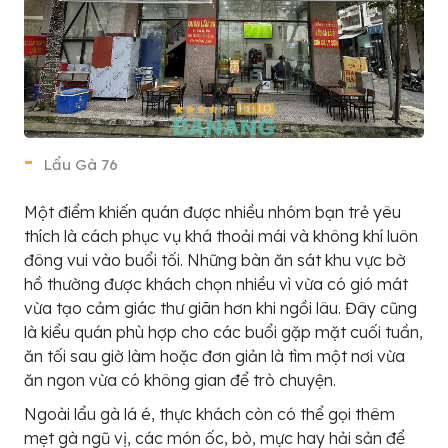
Lẩu Gà 76
Một điểm khiến quán được nhiều nhóm bạn trẻ yêu
thích là cách phục vụ khá thoải mái và không khí luôn
đông vui vào buổi tối. Những bàn ăn sát khu vực bờ
hồ thường được khách chọn nhiều vì vừa có gió mát
vừa tạo cảm giác thư giãn hơn khi ngồi lâu. Đây cũng
là kiểu quán phù hợp cho các buổi gặp mặt cuối tuần,
ăn tối sau giờ làm hoặc đơn giản là tìm một nơi vừa
ăn ngon vừa có không gian để trò chuyện.
Ngoài lẩu gà lá é, thực khách còn có thể gọi thêm
mẹt gà ngũ vị, các món ốc, bò, mực hay hải sản để