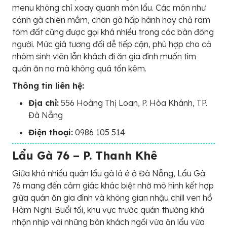
menu không chỉ xoay quanh món lẩu. Các món như
cánh gà chiên mắm, chân gà hấp hành hay chả ram
tôm đất cũng được gọi khá nhiều trong các bàn đông
người. Mức giá tương đối dễ tiếp cận, phù hợp cho cả
nhóm sinh viên lẫn khách đi ăn gia đình muốn tìm
quán ăn no mà không quá tốn kém.
Thông tin liên hệ:
Địa chỉ:
556 Hoàng Thị Loan, P. Hòa Khánh, TP.
Đà Nẵng
Điện thoại:
0986 105 514
Lẩu Gà 76 – P. Thanh Khê
Giữa khá nhiều quán lẩu gà lá é ở Đà Nẵng, Lẩu Gà
76 mang đến cảm giác khác biệt nhờ mô hình kết hợp
giữa quán ăn gia đình và không gian nhậu chill ven hồ
Hàm Nghi. Buổi tối, khu vực trước quán thường khá
nhộn nhịp với những bàn khách ngồi vừa ăn lẩu vừa