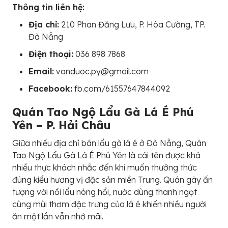
Thông tin liên hệ:
Địa chỉ:
210 Phan Đăng Lưu, P. Hòa Cường, TP.
Đà Nẵng
Điện thoại:
036 898 7868
Email:
vanduoc.py@gmail.com
Facebook:
fb.com/61557647844092
Quán Tao Ngộ Lẩu Gà Lá É Phú
Yên – P. Hải Châu
Giữa nhiều địa chỉ bán lẩu gà lá é ở Đà Nẵng, Quán
Tao Ngộ Lẩu Gà Lá É Phú Yên là cái tên được khá
nhiều thực khách nhắc đến khi muốn thưởng thức
đúng kiểu hương vị đặc sản miền Trung. Quán gây ấn
tượng với nồi lẩu nóng hổi, nước dùng thanh ngọt
cùng mùi thơm đặc trưng của lá é khiến nhiều người
ăn một lần vẫn nhớ mãi.