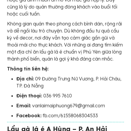
cũng là lý do quán thường đông khách vào buổi tối
hoặc cuối tuần.
Không gian quán theo phong cách bình dân, rộng rãi
và dễ ngồi lâu trò chuyện. Dù không đầu tư quá cầu
kỳ về decor, nơi đây vẫn tạo cảm giác gần gũi và
thoải mái cho thực khách. Với những ai đang tìm kiếm
một địa chỉ ăn lẩu gà lá é chuẩn vị Phú Yên giữa lòng
thành phố biển, quán là gợi ý khá đáng cân nhắc.
Thông tin liên hệ:
Địa chỉ:
09 Đường Trưng Nữ Vương, P. Hải Châu,
TP. Đà Nẵng
Điện thoại:
036 995 7610
Email:
vanlaimaiphuong679@gmail.com
Facebook:
fb.com/61558068304533
Lẩu gà lá é A Hùng – P. An Hải