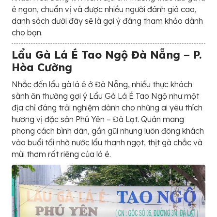
é ngon, chuẩn vị và được nhiều người đánh giá cao,
danh sách dưới đây sẽ là gợi ý đáng tham khảo dành
cho bạn.
Lẩu Gà Lá É Tao Ngộ Đà Nẵng – P.
Hòa Cường
Nhắc đến lẩu gà lá é ở Đà Nẵng, nhiều thực khách
sành ăn thường gợi ý Lẩu Gà Lá É Tao Ngộ như một
địa chỉ đáng trải nghiệm dành cho những ai yêu thích
hương vị đặc sản Phú Yên – Đà Lạt. Quán mang
phong cách bình dân, gần gũi nhưng luôn đông khách
vào buổi tối nhờ nước lẩu thanh ngọt, thịt gà chắc và
mùi thơm rất riêng của lá é.