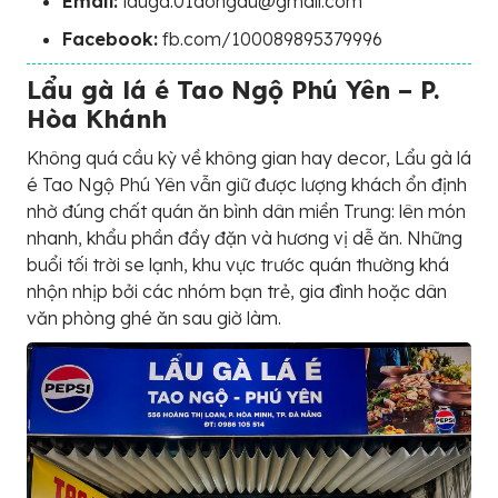
Email:
lauga.01dongdu@gmail.com
Facebook:
fb.com/100089895379996
Lẩu gà lá é Tao Ngộ Phú Yên – P.
Hòa Khánh
Không quá cầu kỳ về không gian hay decor, Lẩu gà lá
é Tao Ngộ Phú Yên vẫn giữ được lượng khách ổn định
nhờ đúng chất quán ăn bình dân miền Trung: lên món
nhanh, khẩu phần đầy đặn và hương vị dễ ăn. Những
buổi tối trời se lạnh, khu vực trước quán thường khá
nhộn nhịp bởi các nhóm bạn trẻ, gia đình hoặc dân
văn phòng ghé ăn sau giờ làm.