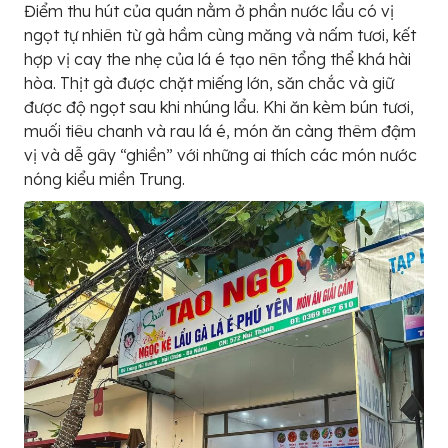
Điểm thu hút của quán nằm ở phần nước lẩu có vị
ngọt tự nhiên từ gà hầm cùng măng và nấm tươi, kết
hợp vị cay the nhẹ của lá é tạo nên tổng thể khá hài
hòa. Thịt gà được chặt miếng lớn, săn chắc và giữ
được độ ngọt sau khi nhúng lẩu. Khi ăn kèm bún tươi,
muối tiêu chanh và rau lá é, món ăn càng thêm đậm
vị và dễ gây “ghiền” với những ai thích các món nước
nóng kiểu miền Trung.