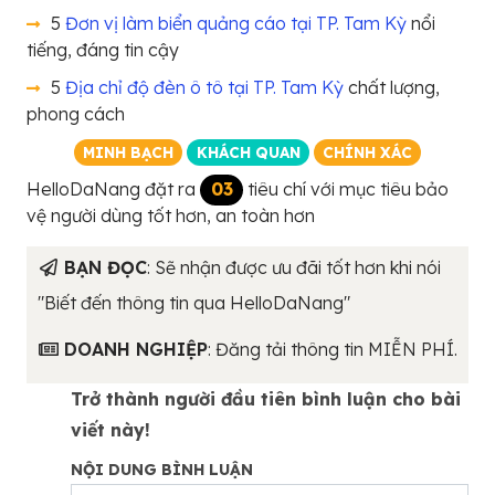
5
Đơn vị làm biển quảng cáo tại TP. Tam Kỳ
nổi
tiếng, đáng tin cậy
5
Địa chỉ độ đèn ô tô tại TP. Tam Kỳ
chất lượng,
phong cách
MINH BẠCH
KHÁCH QUAN
CHÍNH XÁC
HelloDaNang đặt ra
03
tiêu chí với mục tiêu bảo
vệ người dùng tốt hơn, an toàn hơn
BẠN ĐỌC
: Sẽ nhận được ưu đãi tốt hơn khi nói
"Biết đến thông tin qua HelloDaNang"
DOANH NGHIỆP
: Đăng tải thông tin MIỄN PHÍ.
Trở thành người đầu tiên bình luận cho bài
viết này!
NỘI DUNG BÌNH LUẬN