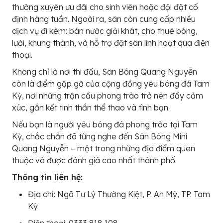
thường xuyên ưu đãi cho sinh viên hoặc đội đặt cố
định hàng tuần. Ngoài ra, sân còn cung cấp nhiều
dịch vụ đi kèm: bán nước giải khát, cho thuê bóng,
lưới, khung thành, và hỗ trợ đặt sân linh hoạt qua điện
thoại.
Không chỉ là nơi thi đấu, Sân Bóng Quang Nguyễn
còn là điểm gặp gỡ của cộng đồng yêu bóng đá Tam
Kỳ, nơi những trận cầu phong trào trở nên đầy cảm
xúc, gắn kết tinh thần thể thao và tình bạn.
Nếu bạn là người yêu bóng đá phong trào tại Tam
Kỳ, chắc chắn đã từng nghe đến Sân Bóng Mini
Quang Nguyễn – một trong những địa điểm quen
thuộc và được đánh giá cao nhất thành phố.
Thông tin liên hệ:
Địa chỉ: Ngã Tư Lý Thường Kiệt, P. An Mỹ, TP. Tam
Kỳ
Điện thoại: 0333 818 108