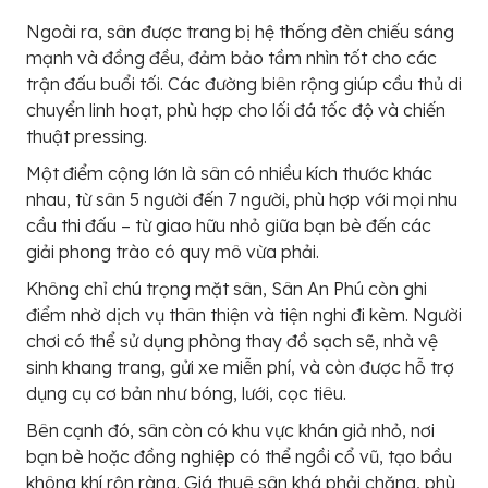
Ngoài ra, sân được trang bị hệ thống đèn chiếu sáng
mạnh và đồng đều, đảm bảo tầm nhìn tốt cho các
trận đấu buổi tối. Các đường biên rộng giúp cầu thủ di
chuyển linh hoạt, phù hợp cho lối đá tốc độ và chiến
thuật pressing.
Một điểm cộng lớn là sân có nhiều kích thước khác
nhau, từ sân 5 người đến 7 người, phù hợp với mọi nhu
cầu thi đấu – từ giao hữu nhỏ giữa bạn bè đến các
giải phong trào có quy mô vừa phải.
Không chỉ chú trọng mặt sân, Sân An Phú còn ghi
điểm nhờ dịch vụ thân thiện và tiện nghi đi kèm. Người
chơi có thể sử dụng phòng thay đồ sạch sẽ, nhà vệ
sinh khang trang, gửi xe miễn phí, và còn được hỗ trợ
dụng cụ cơ bản như bóng, lưới, cọc tiêu.
Bên cạnh đó, sân còn có khu vực khán giả nhỏ, nơi
bạn bè hoặc đồng nghiệp có thể ngồi cổ vũ, tạo bầu
không khí rộn ràng. Giá thuê sân khá phải chăng, phù