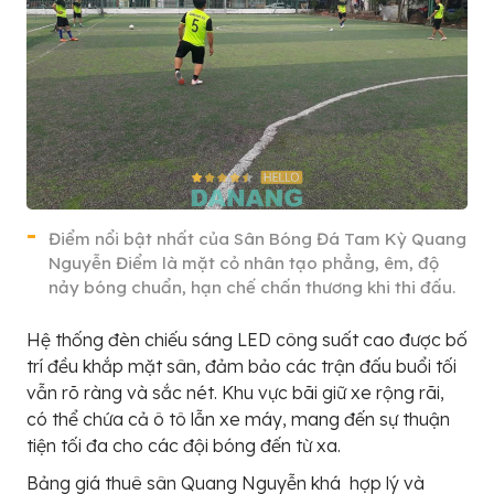
Điểm nổi bật nhất của Sân Bóng Đá Tam Kỳ Quang
Nguyễn Điểm là mặt cỏ nhân tạo phẳng, êm, độ
nảy bóng chuẩn, hạn chế chấn thương khi thi đấu.
Hệ thống đèn chiếu sáng LED công suất cao được bố
trí đều khắp mặt sân, đảm bảo các trận đấu buổi tối
vẫn rõ ràng và sắc nét. Khu vực bãi giữ xe rộng rãi,
có thể chứa cả ô tô lẫn xe máy, mang đến sự thuận
tiện tối đa cho các đội bóng đến từ xa.
Bảng giá thuê sân Quang Nguyễn khá hợp lý và