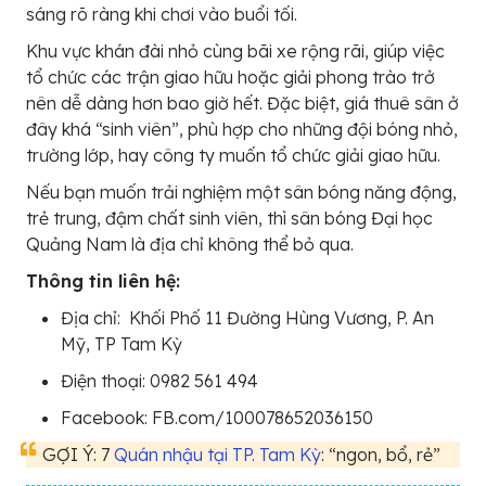
sáng rõ ràng khi chơi vào buổi tối.
Khu vực khán đài nhỏ cùng bãi xe rộng rãi, giúp việc
tổ chức các trận giao hữu hoặc giải phong trào trở
nên dễ dàng hơn bao giờ hết. Đặc biệt, giá thuê sân ở
đây khá “sinh viên”, phù hợp cho những đội bóng nhỏ,
trường lớp, hay công ty muốn tổ chức giải giao hữu.
Nếu bạn muốn trải nghiệm một sân bóng năng động,
trẻ trung, đậm chất sinh viên, thì sân bóng Đại học
Quảng Nam là địa chỉ không thể bỏ qua.
Thông tin liên hệ:
Địa chỉ: Khối Phố 11 Đường Hùng Vương, P. An
Mỹ, TP Tam Kỳ
Điện thoại: 0982 561 494
Facebook: FB.com/100078652036150
GỢI Ý: 7
Quán nhậu tại TP. Tam Kỳ
: “ngon, bổ, rẻ”