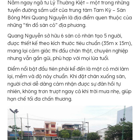
Nằm ngay ngã tư Lý Thường Kiệt – một trong những
tuyến đường sầm uất của trung tâm Tam Kỳ – Sân
Bóng Mini Quang Nguyễn là địa điểm quen thuộc của
những “tín đồ sân cỏ” địa phương.
Quang Nguyễn sở hữu 6 sân cỏ nhân tạo 5 người,
được thiết kế theo kích thước tiêu chuẩn (35m x 15m),
mang lại cảm giác thi đấu chân thật, chuyên nghiệp
nhưng vẫn gần gũi, phù hợp với mọi lứa tuổi.
Điểm nổi bật đầu tiên phải kể đến là mặt cỏ mới làm
lại, mềm và độ nảy chuẩn. Khi đặt chân xuống sân,
người chơi dễ dàng cảm nhận được sự đàn hồi tự
nhiên, không trơn trượt ngay cả khi trời mưa nhẹ, giúp
hạn chế tối đa chấn thương.