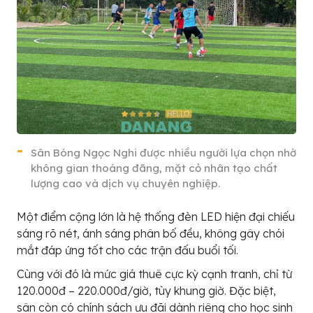
Sân Bóng Ngọc Nghi được nhiều người lựa chọn nhờ
không gian thoáng đãng, mặt cỏ nhân tạo chất
lượng cao và dịch vụ chuyên nghiệp.
Một điểm cộng lớn là hệ thống đèn LED hiện đại chiếu
sáng rõ nét, ánh sáng phân bố đều, không gây chói
mắt đáp ứng tốt cho các trận đấu buổi tối.
Cùng với đó là mức giá thuê cực kỳ cạnh tranh, chỉ từ
120.000đ – 220.000đ/giờ, tùy khung giờ. Đặc biệt,
sân còn có chính sách ưu đãi dành riêng cho học sinh