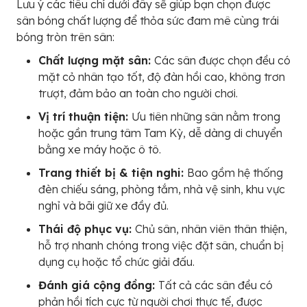
Lưu ý các tiêu chí dưới đây sẽ giúp bạn chọn được
sân bóng chất lượng để thỏa sức đam mê cùng trái
bóng tròn trên sân:
Chất lượng mặt sân:
Các sân được chọn đều có
mặt cỏ nhân tạo tốt, độ đàn hồi cao, không trơn
trượt, đảm bảo an toàn cho người chơi.
Vị trí thuận tiện:
Ưu tiên những sân nằm trong
hoặc gần trung tâm Tam Kỳ, dễ dàng di chuyển
bằng xe máy hoặc ô tô.
Trang thiết bị & tiện nghi:
Bao gồm hệ thống
đèn chiếu sáng, phòng tắm, nhà vệ sinh, khu vực
nghỉ và bãi giữ xe đầy đủ.
Thái độ phục vụ:
Chủ sân, nhân viên thân thiện,
hỗ trợ nhanh chóng trong việc đặt sân, chuẩn bị
dụng cụ hoặc tổ chức giải đấu.
Đánh giá cộng đồng:
Tất cả các sân đều có
phản hồi tích cực từ người chơi thực tế, được