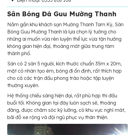
Sân Bóng Đá Guu Mường Thanh
Nằm gần khu khách sạn Mường Thanh Tam Kỳ, Sân
Bóng Guu Mường Thanh là lựa chọn lý tưởng cho
những ai muốn vừa rèn luyện thể lực vừa tận hưởng
không gian hiện đại, thoáng mát giữa trung tâm
thành phố.
Sân có 2 sân 5 người, kích thước chuẩn 35m x 20m,
mặt cỏ nhân tạo êm, bóng đi ổn định, rất thích hợp
cho cả các trận đấu phong trào hoặc tập luyện
thường xuyên.
Hệ thống chiếu sáng hiện đại, rất phù hợp thi đấu
buổi tối. Không gian tại đây luôn sạch sẽ, thoáng
đãng, được chăm sóc kỹ lưỡng, có khu vực nghỉ mát,
bãi đỗ xe rộng và đội ngũ phục vụ thân thiện.