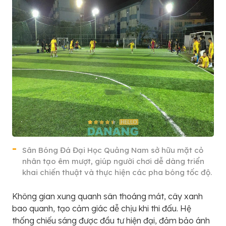
Sân Bóng Đá Đại Học Quảng Nam sở hữu mặt cỏ
nhân tạo êm mượt, giúp người chơi dễ dàng triển
khai chiến thuật và thực hiện các pha bóng tốc độ.
Không gian xung quanh sân thoáng mát, cây xanh
bao quanh, tạo cảm giác dễ chịu khi thi đấu. Hệ
thống chiếu sáng được đầu tư hiện đại, đảm bảo ánh