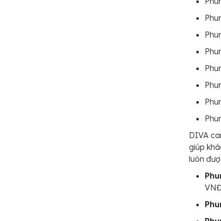
Phun
Phun
Phu
Phu
Phu
Phun
Phun
Phu
DIVA cam
giúp khá
luôn được
Phu
VNĐ
Phu