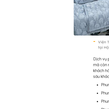
Viện 
tại Hộ
Dịch vụ 
mà còn m
khách hà
sâu khác
Phun
Phu
Phun