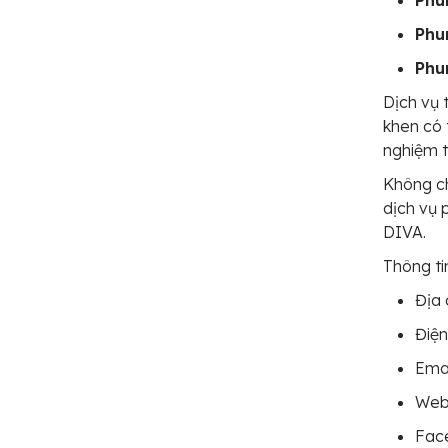
Phu
Phu
Phu
Dịch vụ t
khen có 
nghiệm t
Không c
dịch vụ
DIVA.
Thông tin
Địa 
Điện
Ema
Web
Fac