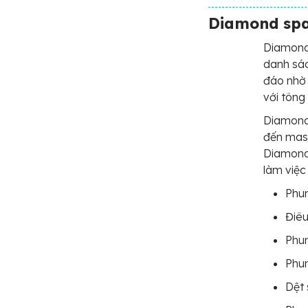
Diamond sp
Diamond
danh sác
đáo nhờ 
với tông
Diamond 
đến mass
Diamond 
làm việc
Phun
Điê
Phun
Phu
Dệt 