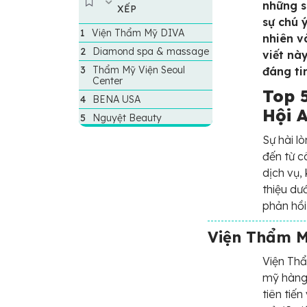
những s
XẾP
sự chú 
Viện Thẩm Mỹ DIVA
nhiên v
Diamond spa & massage
viết nà
Thẩm Mỹ Viện Seoul
đáng ti
Center
Top 
BENA USA
Hội 
Nguyệt Beauty
Sự hài l
đến từ c
dịch vụ,
thiệu dư
phản hồi
Viện Thẩm 
Viện Th
mỹ hàng 
tiên tiế