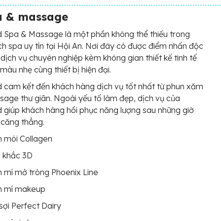
a & massage
 Spa & Massage là một phần không thể thiếu trong
h spa uy tín tại Hội An. Nơi đây có được điểm nhấn độc
dịch vụ chuyên nghiệp kèm không gian thiết kế tinh tế
 màu nhẹ cùng thiết bị hiện đại.
cam kết đến khách hàng dịch vụ tốt nhất từ phun xăm
age thư giãn. Ngoài yếu tố làm đẹp, dịch vụ của
giúp khách hàng hồi phục năng lượng sau những giờ
 căng thẳng.
 môi Collagen
u khắc 3D
 mí mở tròng Phoenix Line
n mí makeup
sợi Perfect Dairy