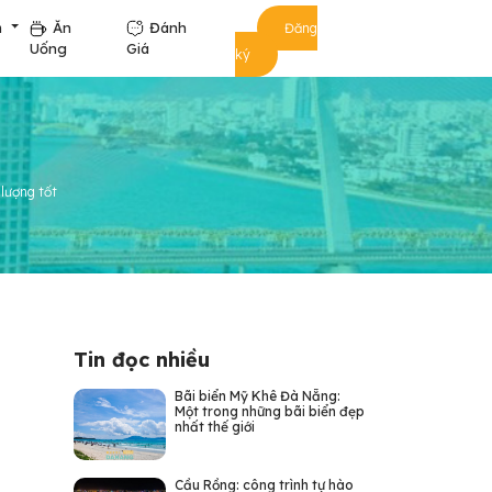
m
Ăn
Đánh
Đăng
Uống
Giá
ký
lượng tốt
Tin đọc nhiều
Bãi biển Mỹ Khê Đà Nẵng:
Một trong những bãi biển đẹp
nhất thế giới
Cầu Rồng: công trình tự hào