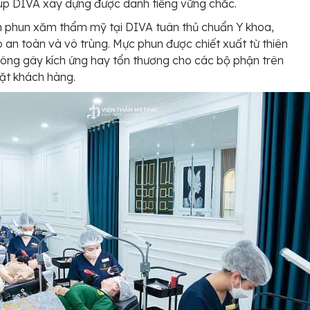
úp DIVA xây dựng được danh tiếng vững chắc.
h phun xăm thẩm mỹ tại DIVA tuân thủ chuẩn Y khoa,
an toàn và vô trùng. Mực phun được chiết xuất từ thiên
hông gây kích ứng hay tổn thương cho các bộ phận trên
ặt khách hàng.