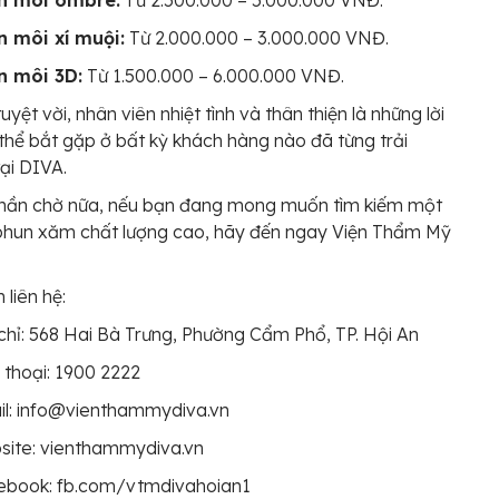
n môi ombre:
Từ 2.500.000 – 5.000.000 VNĐ.
n môi xí muội:
Từ 2.000.000 – 3.000.000 VNĐ.
n môi 3D:
Từ 1.500.000 – 6.000.000 VNĐ.
uyệt vời, nhân viên nhiệt tình và thân thiện là những lời
thể bắt gặp ở bất kỳ khách hàng nào đã từng trải
ại DIVA.
hần chờ nữa, nếu bạn đang mong muốn tìm kiếm một
 phun xăm chất lượng cao, hãy đến ngay Viện Thẩm Mỹ
 liên hệ:
chỉ: 568 Hai Bà Trưng, Phường Cẩm Phổ, TP. Hội An
 thoại: 1900 2222
il: info@vienthammydiva.vn
site: vienthammydiva.vn
ebook: fb.com/vtmdivahoian1