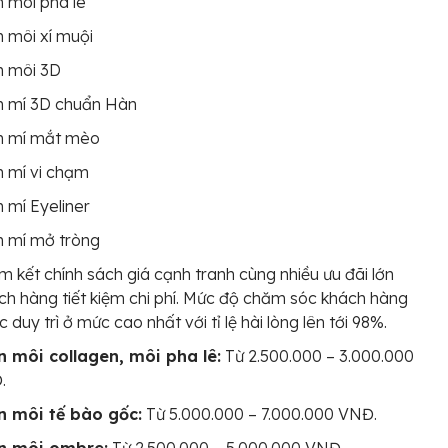
 môi pha lê
 môi xí muội
n môi 3D
n mí 3D chuẩn Hàn
n mí mắt mèo
 mí vi chạm
 mí Eyeliner
n mí mở tròng
 kết chính sách giá cạnh tranh cùng nhiều ưu đãi lớn
ch hàng tiết kiệm chi phí. Mức độ chăm sóc khách hàng
 duy trì ở mức cao nhất với tỉ lệ hài lòng lên tới 98%.
n môi collagen, môi pha lê:
Từ 2.500.000 – 3.000.000
.
n môi tế bào gốc:
Từ 5.000.000 – 7.000.000 VNĐ.