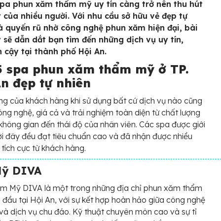
pa phun xăm thẩm mỹ uy tín càng trở nên thu hút
ý của nhiều người. Với nhu cầu sở hữu vẻ đẹp tự
à quyến rũ nhờ công nghệ phun xăm hiện đại, bài
y sẽ dẫn dắt bạn tìm đến những dịch vụ uy tín,
n cậy tại thành phố Hội An.
5 spa phun xăm thẩm mỹ ở TP.
An đẹp tự nhiên
òng của khách hàng khi sử dụng bất cứ dịch vụ nào cũng
ông nghệ, giá cả và trải nghiệm toàn diện từ chất lượng
 không gian đến thái độ của nhân viên. Các spa được giới
ới đây đều đạt tiêu chuẩn cao và đã nhận được nhiều
 tích cực từ khách hàng.
Mỹ DIVA
ẩm Mỹ DIVA là một trong những địa chỉ phun xăm thẩm
đầu tại Hội An, với sự kết hợp hoàn hảo giữa công nghệ
n và dịch vụ chu đáo. Kỹ thuật chuyên môn cao và sự tỉ