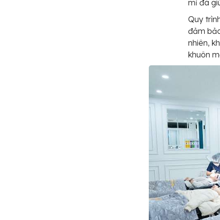
mỉ đã gi
Quy trìn
đảm bảo 
nhiên, k
khuôn m