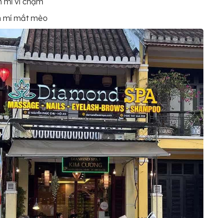
 mí vi chạm
 mí mắt mèo