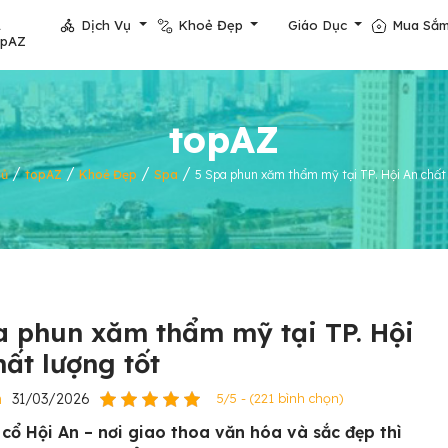
Dịch Vụ
Khoẻ Đẹp
Giáo Dục
Mua Sắ
opAZ
topAZ
/
/
/
/
hủ
topAZ
Khoẻ Đẹp
Spa
5 Spa phun xăm thẩm mỹ tại TP. Hội An chất 
a phun xăm thẩm mỹ tại TP. Hội
hất lượng tốt
n
31/03/2026
5/5 - (221 bình chọn)
 cổ Hội An – nơi giao thoa văn hóa và sắc đẹp thì