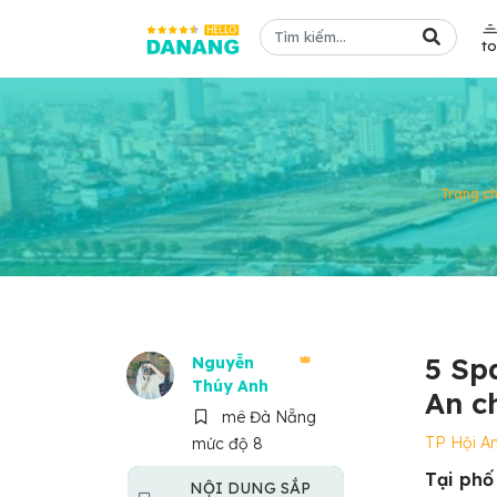
t
Trang c
5 Sp
Nguyễn
Thúy Anh
An c
mê Đà Nẵng
TP Hội A
mức độ 8
Tại phố
NỘI DUNG SẮP