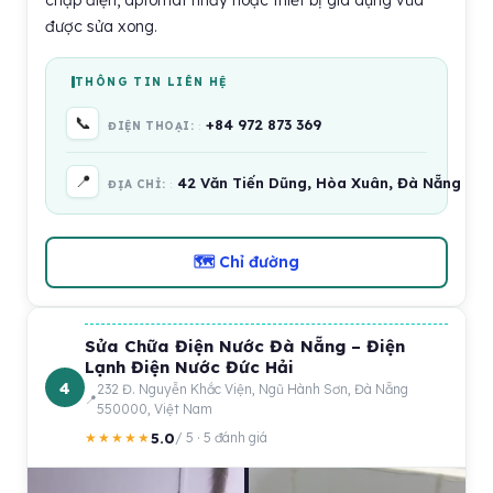
chập điện, aptomat nhảy hoặc thiết bị gia dụng vừa
được sửa xong.
THÔNG TIN LIÊN HỆ
📞
+84 972 873 369
ĐIỆN THOẠI:
📍
42 Văn Tiến Dũng, Hòa Xuân, Đà Nẵng 55
ĐỊA CHỈ:
🗺 Chỉ đường
Sửa Chữa Điện Nước Đà Nẵng – Điện
Lạnh Điện Nước Đức Hải
4
232 Đ. Nguyễn Khắc Viện, Ngũ Hành Sơn, Đà Nẵng
550000, Việt Nam
5.0
★★★★★
/ 5 · 5 đánh giá