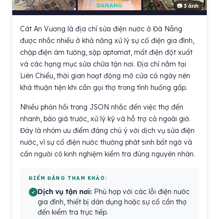
📷 3 ảnh
Cát An Vương là địa chỉ sửa điện nước ở Đà Nẵng
được nhắc nhiều ở khả năng xử lý sự cố điện gia đình,
chập điện âm tường, sập aptomat, mất điện đột xuất
và các hạng mục sửa chữa tận nơi. Địa chỉ nằm tại
Liên Chiểu, thời gian hoạt động mở cửa cả ngày nên
khá thuận tiện khi cần gọi thợ trong tình huống gấp.
Nhiều phản hồi trong JSON nhắc đến việc thợ đến
nhanh, báo giá trước, xử lý kỹ và hỗ trợ cả ngoài giờ.
Đây là nhóm ưu điểm đáng chú ý với dịch vụ sửa điện
nước, vì sự cố điện nước thường phát sinh bất ngờ và
cần người có kinh nghiệm kiểm tra đúng nguyên nhân.
ĐIỂM ĐÁNG THAM KHẢO:
Dịch vụ tận nơi:
Phù hợp với các lỗi điện nước
gia đình, thiết bị dân dụng hoặc sự cố cần thợ
đến kiểm tra trực tiếp.