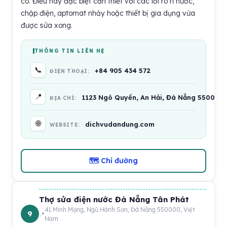
có. Điều này đặc biệt cần thiết với các lỗi rò rỉ nước,
chập điện, aptomat nhảy hoặc thiết bị gia dụng vừa
được sửa xong.
THÔNG TIN LIÊN HỆ
📞
+84 905 434 572
ĐIỆN THOẠI:
📍
1123 Ngô Quyền, An Hải, Đà Nẵng 550000,
ĐỊA CHỈ:
🌐
dichvudandung.com
WEBSITE:
🗺 Chỉ đường
Thợ sửa điện nước Đà Nẵng Tân Phát
41 Minh Mạng, Ngũ Hành Sơn, Đà Nẵng 550000, Việt
9
Nam