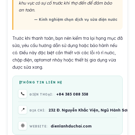
khu vực có sự cố trước khi thợ đến để đảm bảo
an toàn.
— Kinh nghiệm chọn dịch vụ sửa điện nước
Trước khi thanh toán, bạn nên kiểm tra lại hạng mục đã
sửa, yêu cầu hướng dẫn sử dụng hoặc bảo hành nếu
có. Điều này đặc biệt cần thiết với các lỗi rò rỉ nước,
chập điện, aptomat nhảy hoặc thiết bị gia dụng vừa
được sửa xong.
THÔNG TIN LIÊN HỆ
📞
+84 383 088 338
ĐIỆN THOẠI:
📍
232 Đ. Nguyễn Khắc Viện, Ngũ Hành Sơn, 
ĐỊA CHỈ:
🌐
dienlanhduchai.com
WEBSITE: