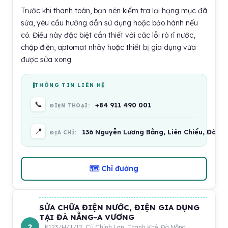
Trước khi thanh toán, bạn nên kiểm tra lại hạng mục đã
sửa, yêu cầu hướng dẫn sử dụng hoặc bảo hành nếu
có. Điều này đặc biệt cần thiết với các lỗi rò rỉ nước,
chập điện, aptomat nhảy hoặc thiết bị gia dụng vừa
được sửa xong.
THÔNG TIN LIÊN HỆ
📞
+84 911 490 001
ĐIỆN THOẠI:
📍
136 Nguyễn Lương Bằng, Liên Chiểu, Đà N
ĐỊA CHỈ:
🗺 Chỉ đường
SỬA CHỮA ĐIỆN NƯỚC, ĐIỆN GIA DỤNG
TẠI ĐÀ NẴNG-A VƯƠNG
2
K123/H41/12, Cù Chính Lan, Thanh Khê, Đà Nẵng