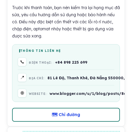
Trước khi thanh toán, bạn nên kiểm tra lại hạng mục đã
sửa, yêu cầu hướng dẫn sử dụng hoặc bảo hành nếu
có. Điều này đặc biệt cần thiết với các lỗi rò rỉ nước,
chập điện, aptomat nhảy hoặc thiết bị gia dụng vừa
được sửa xong.
THÔNG TIN LIÊN HỆ
📞
+84 898 225 699
ĐIỆN THOẠI:
📍
81 Lê Độ, Thanh Khê, Đà Nẵng 550000, Vi
ĐỊA CHỈ:
🌐
www.blogger.com/u/1/blog/posts/86003
WEBSITE:
🗺 Chỉ đường