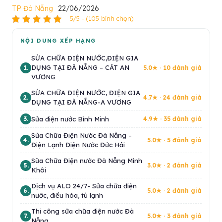
TP Đà Nẵng
22/06/2026
5/5 - (105 bình chọn)
NỘI DUNG XẾP HẠNG
SỬA CHỮA ĐIỆN NƯỚC,ĐIỆN GIA
DỤNG TẠI ĐÀ NẴNG – CÁT AN
1.
5.0★ · 10 đánh giá
VƯƠNG
SỬA CHỮA ĐIỆN NƯỚC, ĐIỆN GIA
2.
4.7★ · 24 đánh giá
DỤNG TẠI ĐÀ NẴNG-A VƯƠNG
Sửa điện nước Bình Minh
3.
4.9★ · 35 đánh giá
Sửa Chữa Điện Nước Đà Nẵng –
4.
5.0★ · 5 đánh giá
Điện Lạnh Điện Nước Đức Hải
Sữa Chữa Điện nước Đà Nẵng Minh
5.
3.0★ · 2 đánh giá
Khôi
Dịch vụ ALO 24/7- Sửa chữa điện
6.
5.0★ · 2 đánh giá
nước, điều hòa, tủ lạnh
Thi công sữa chữa điện nước Đà
7.
5.0★ · 3 đánh giá
Nẵng