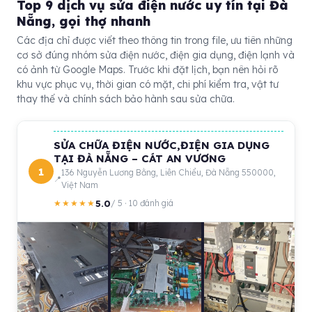
Top 9 dịch vụ sửa điện nước uy tín tại Đà
Nẵng, gọi thợ nhanh
Các địa chỉ được viết theo thông tin trong file, ưu tiên những
cơ sở đúng nhóm sửa điện nước, điện gia dụng, điện lạnh và
có ảnh từ Google Maps. Trước khi đặt lịch, bạn nên hỏi rõ
khu vực phục vụ, thời gian có mặt, chi phí kiểm tra, vật tư
thay thế và chính sách bảo hành sau sửa chữa.
SỬA CHỮA ĐIỆN NƯỚC,ĐIỆN GIA DỤNG
TẠI ĐÀ NẴNG – CÁT AN VƯƠNG
1
136 Nguyễn Lương Bằng, Liên Chiểu, Đà Nẵng 550000,
Việt Nam
5.0
★★★★★
/ 5 · 10 đánh giá