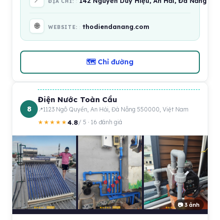
142 Nguyễn Duy Hiệu, An Hải, Đà Nẵng 55
ĐỊA CHỈ:
🌐
thodiendanang.com
WEBSITE:
🗺 Chỉ đường
Điện Nước Toàn Cầu
8
1123 Ngô Quyền, An Hải, Đà Nẵng 550000, Việt Nam
4.8
★★★★★
/ 5 · 16 đánh giá
📷 3 ảnh