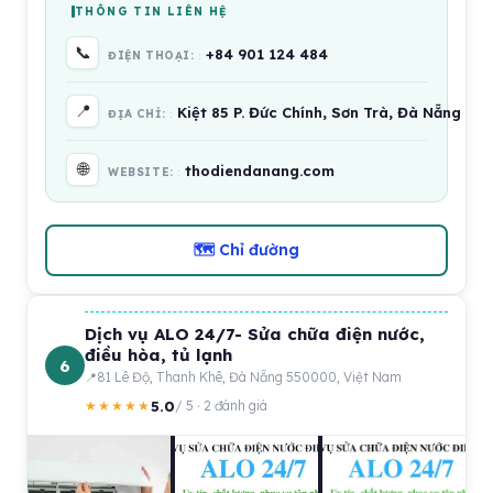
THÔNG TIN LIÊN HỆ
📞
+84 901 124 484
ĐIỆN THOẠI:
📍
Kiệt 85 P. Đức Chính, Sơn Trà, Đà Nẵng 55
ĐỊA CHỈ:
🌐
thodiendanang.com
WEBSITE:
🗺 Chỉ đường
Dịch vụ ALO 24/7- Sửa chữa điện nước,
điều hòa, tủ lạnh
6
81 Lê Độ, Thanh Khê, Đà Nẵng 550000, Việt Nam
5.0
★★★★★
/ 5 · 2 đánh giá