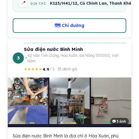
📍
K123/H41/12, Cù Chính Lan, Thanh Khê, Đ
ĐỊA CHỈ:
🗺 Chỉ đường
Sửa điện nước Bình Minh
42 Văn Tiến Dũng, Hòa Xuân, Đà Nẵng 550000, Việt
3
Nam
4.9
★★★★★
/ 5 · 35 đánh giá
📷 3 ảnh
Sửa điện nước Bình Minh là địa chỉ ở Hòa Xuân, phù