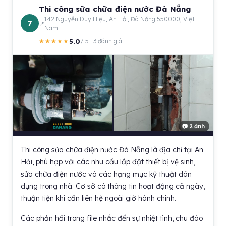
Thi công sữa chữa điện nước Đà Nẵng
142 Nguyễn Duy Hiệu, An Hải, Đà Nẵng 550000, Việt
7
Nam
5.0
★★★★★
/ 5 · 3 đánh giá
📷 2 ảnh
Thi công sửa chữa điện nước Đà Nẵng là địa chỉ tại An
Hải, phù hợp với các nhu cầu lắp đặt thiết bị vệ sinh,
sửa chữa điện nước và các hạng mục kỹ thuật dân
dụng trong nhà. Cơ sở có thông tin hoạt động cả ngày,
thuận tiện khi cần liên hệ ngoài giờ hành chính.
Các phản hồi trong file nhắc đến sự nhiệt tình, chu đáo