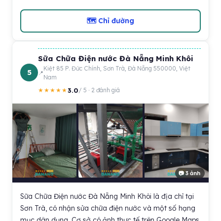
🗺 Chỉ đường
Sữa Chữa Điện nước Đà Nẵng Minh Khôi
Kiệt 85 P. Đức Chính, Sơn Trà, Đà Nẵng 550000, Việt
5
Nam
3.0
★★★★★
/ 5 · 2 đánh giá
📷 3 ảnh
Sữa Chữa Điện nước Đà Nẵng Minh Khôi là địa chỉ tại
Sơn Trà, có nhận sửa chữa điện nước và một số hạng
mục dân dụng. Cơ sở có ảnh thực tế trên Google Maps,