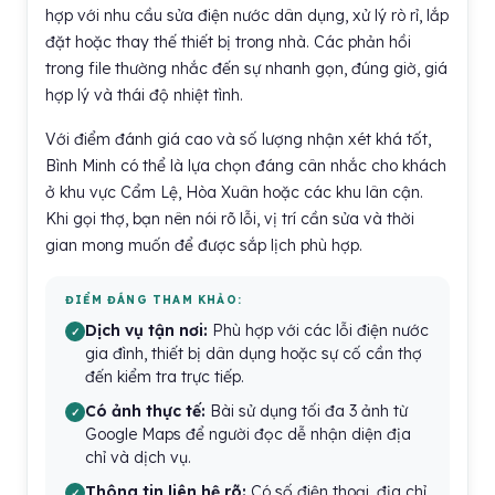
hợp với nhu cầu sửa điện nước dân dụng, xử lý rò rỉ, lắp
đặt hoặc thay thế thiết bị trong nhà. Các phản hồi
trong file thường nhắc đến sự nhanh gọn, đúng giờ, giá
hợp lý và thái độ nhiệt tình.
Với điểm đánh giá cao và số lượng nhận xét khá tốt,
Bình Minh có thể là lựa chọn đáng cân nhắc cho khách
ở khu vực Cẩm Lệ, Hòa Xuân hoặc các khu lân cận.
Khi gọi thợ, bạn nên nói rõ lỗi, vị trí cần sửa và thời
gian mong muốn để được sắp lịch phù hợp.
ĐIỂM ĐÁNG THAM KHẢO:
Dịch vụ tận nơi:
Phù hợp với các lỗi điện nước
gia đình, thiết bị dân dụng hoặc sự cố cần thợ
đến kiểm tra trực tiếp.
Có ảnh thực tế:
Bài sử dụng tối đa 3 ảnh từ
Google Maps để người đọc dễ nhận diện địa
chỉ và dịch vụ.
Thông tin liên hệ rõ:
Có số điện thoại, địa chỉ