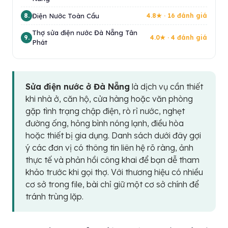
Điện Nước Toàn Cầu
8.
4.8★ · 16 đánh giá
Thợ sửa điện nước Đà Nẵng Tân
9.
4.0★ · 4 đánh giá
Phát
Sửa điện nước ở Đà Nẵng
là dịch vụ cần thiết
khi nhà ở, căn hộ, cửa hàng hoặc văn phòng
gặp tình trạng chập điện, rò rỉ nước, nghẹt
đường ống, hỏng bình nóng lạnh, điều hòa
hoặc thiết bị gia dụng. Danh sách dưới đây gợi
ý các đơn vị có thông tin liên hệ rõ ràng, ảnh
thực tế và phản hồi công khai để bạn dễ tham
khảo trước khi gọi thợ. Với thương hiệu có nhiều
cơ sở trong file, bài chỉ giữ một cơ sở chính để
tránh trùng lặp.