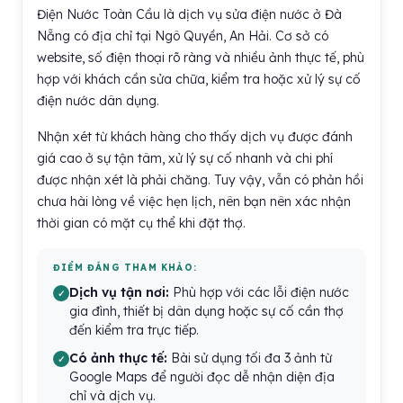
Điện Nước Toàn Cầu là dịch vụ sửa điện nước ở Đà
Nẵng có địa chỉ tại Ngô Quyền, An Hải. Cơ sở có
website, số điện thoại rõ ràng và nhiều ảnh thực tế, phù
hợp với khách cần sửa chữa, kiểm tra hoặc xử lý sự cố
điện nước dân dụng.
Nhận xét từ khách hàng cho thấy dịch vụ được đánh
giá cao ở sự tận tâm, xử lý sự cố nhanh và chi phí
được nhận xét là phải chăng. Tuy vậy, vẫn có phản hồi
chưa hài lòng về việc hẹn lịch, nên bạn nên xác nhận
thời gian có mặt cụ thể khi đặt thợ.
ĐIỂM ĐÁNG THAM KHẢO:
Dịch vụ tận nơi:
Phù hợp với các lỗi điện nước
gia đình, thiết bị dân dụng hoặc sự cố cần thợ
đến kiểm tra trực tiếp.
Có ảnh thực tế:
Bài sử dụng tối đa 3 ảnh từ
Google Maps để người đọc dễ nhận diện địa
chỉ và dịch vụ.