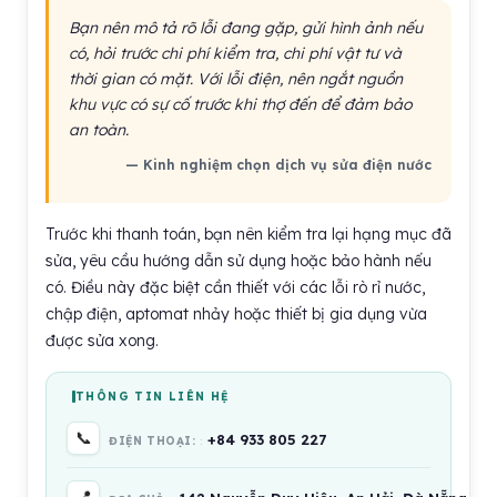
Bạn nên mô tả rõ lỗi đang gặp, gửi hình ảnh nếu
có, hỏi trước chi phí kiểm tra, chi phí vật tư và
thời gian có mặt. Với lỗi điện, nên ngắt nguồn
khu vực có sự cố trước khi thợ đến để đảm bảo
an toàn.
— Kinh nghiệm chọn dịch vụ sửa điện nước
Trước khi thanh toán, bạn nên kiểm tra lại hạng mục đã
sửa, yêu cầu hướng dẫn sử dụng hoặc bảo hành nếu
có. Điều này đặc biệt cần thiết với các lỗi rò rỉ nước,
chập điện, aptomat nhảy hoặc thiết bị gia dụng vừa
được sửa xong.
THÔNG TIN LIÊN HỆ
📞
+84 933 805 227
ĐIỆN THOẠI:
📍