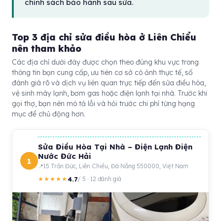
chính sách bảo hành sau sửa.
Top 3 địa chỉ sửa điều hòa ở Liên Chiểu
nên tham khảo
Các địa chỉ dưới đây được chọn theo đúng khu vực trong
thông tin bạn cung cấp, ưu tiên cơ sở có ảnh thực tế, số
đánh giá rõ và dịch vụ liên quan trực tiếp đến sửa điều hòa,
vệ sinh máy lạnh, bơm gas hoặc điện lạnh tại nhà. Trước khi
gọi thợ, bạn nên mô tả lỗi và hỏi trước chi phí từng hạng
mục để chủ động hơn.
Sửa Điều Hòa Tại Nhà – Điện Lạnh Điện
Nước Đức Hải
1
15 Trần Đức, Liên Chiểu, Đà Nẵng 550000, Việt Nam
4.7
★★★★★
/ 5 · 12 đánh giá