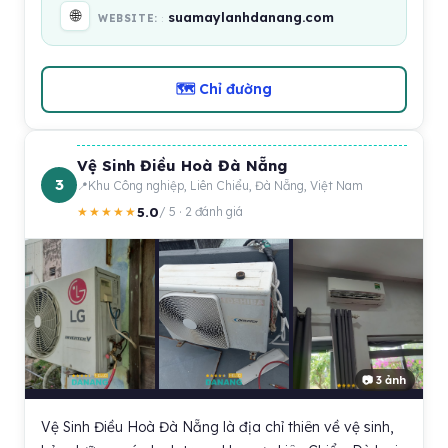
🌐
suamaylanhdanang.com
WEBSITE:
🗺 Chỉ đường
Vệ Sinh Điều Hoà Đà Nẵng
3
Khu Công nghiệp, Liên Chiểu, Đà Nẵng, Việt Nam
5.0
★★★★★
/ 5 · 2 đánh giá
📷 3 ảnh
Vệ Sinh Điều Hoà Đà Nẵng là địa chỉ thiên về vệ sinh,