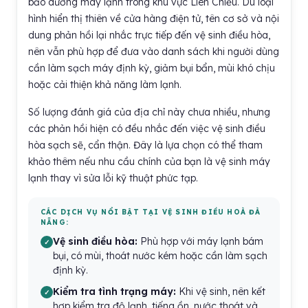
bảo dưỡng máy lạnh trong khu vực Liên Chiểu. Dù loại
hình hiển thị thiên về cửa hàng điện tử, tên cơ sở và nội
dung phản hồi lại nhắc trực tiếp đến vệ sinh điều hòa,
nên vẫn phù hợp để đưa vào danh sách khi người dùng
cần làm sạch máy định kỳ, giảm bụi bẩn, mùi khó chịu
hoặc cải thiện khả năng làm lạnh.
Số lượng đánh giá của địa chỉ này chưa nhiều, nhưng
các phản hồi hiện có đều nhắc đến việc vệ sinh điều
hòa sạch sẽ, cẩn thận. Đây là lựa chọn có thể tham
khảo thêm nếu nhu cầu chính của bạn là vệ sinh máy
lạnh thay vì sửa lỗi kỹ thuật phức tạp.
CÁC DỊCH VỤ NỔI BẬT TẠI VỆ SINH ĐIỀU HOÀ ĐÀ
NẴNG:
Vệ sinh điều hòa:
Phù hợp với máy lạnh bám
bụi, có mùi, thoát nước kém hoặc cần làm sạch
định kỳ.
Kiểm tra tình trạng máy:
Khi vệ sinh, nên kết
hợp kiểm tra độ lạnh, tiếng ồn, nước thoát và