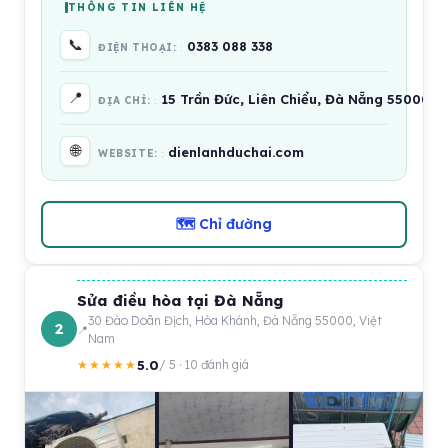
THÔNG TIN LIÊN HỆ
📞
0383 088 338
ĐIỆN THOẠI:
📍
15 Trần Đức, Liên Chiểu, Đà Nẵng 550000,
ĐỊA CHỈ:
🌐
dienlanhduchai.com
WEBSITE:
🗺 Chỉ đường
Sửa điều hòa tại Đà Nẵng
30 Đào Doãn Địch, Hòa Khánh, Đà Nẵng 55000, Việt
2
Nam
5.0
★★★★★
/ 5 · 10 đánh giá