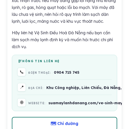
xác nhận trước nếu máy đang gặp lỗi nặng như không
lạnh, rò gas, hỏng quạt hoặc lỗi bo mạch. Với máy đã
lâu chưa vệ sinh, nên hỏi rõ quy trình làm sạch dàn
lạnh, lưới lọc, máng nước và khu vực thoát nước.
Hãy liên hệ Vệ Sinh Điều Hoà Đà Nẵng nếu bạn cần
làm sạch máy lạnh định kỳ và muốn hỏi trước chi phí
dịch vụ.
THÔNG TIN LIÊN HỆ
📞
0904 715 745
ĐIỆN THOẠI:
📍
Khu Công nghiệp, Liên Chiểu, Đà Nẵng, Vi
ĐỊA CHỈ:
🌐
suamaylanhdanang.com/ve-sinh-may-la
WEBSITE:
🗺 Chỉ đường