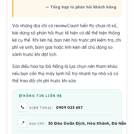
— Tổng hợp từ phản hồi khách hàng
Với những địa chỉ có reviewCount hiển thị chưa rõ số,
bài dùng số phản hồi thực tế hiện có để thể hiện thống
kê cụ thể. Khi liên hệ, bạn nên hỏi trước phí kiểm tra, chi
phí vệ sinh, bơm gas hoặc linh kiện để chủ động so
sánh trước khi đặt lịch.
Sửa điều hòa tại Đà Nẵng là lựa chọn nên tham khảo
nếu bạn cần thợ máy lạnh hỗ trợ nhanh tại nhà và có
thể trao đổi chi phí trước khi sửa.
THÔNG TIN LIÊN HỆ
📞
0909 023 657
ĐIỆN THOẠI:
📍
30 Đào Doãn Địch, Hòa Khánh, Đà Nẵng 5
ĐỊA CHỈ: