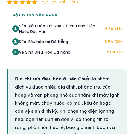
5/5 - (59 bình chọn)
NỘI DUNG XẾP HẠNG
Sửa Điều Hòa Tại Nhà – Điện Lạnh Điện
1.
4.7★ (12)
Nước Đức Hải
Sửa điều hòa tại Đà Nẵng
2.
5.0★ (10)
Vệ Sinh Điều Hoà Đà Nẵng
3.
5.0★ (2)
Địa chỉ sửa điều hòa ở Liên Chiểu
là nhóm
dịch vụ được nhiều gia đình, phòng trọ, cửa
hàng và văn phòng nhỏ quan tâm khi máy lạnh
không mát, chảy nước, có mùi, kêu ồn hoặc
cần vệ sinh định kỳ. Khi chọn thợ điện lạnh tại
nhà, bạn nên ưu tiên đơn vị có thông tin rõ
ràng, phản hồi thực tế, báo giá minh bạch và