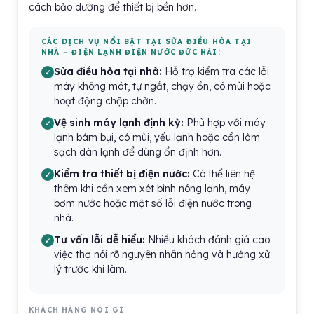
cách bảo dưỡng để thiết bị bền hơn.
CÁC DỊCH VỤ NỔI BẬT TẠI SỬA ĐIỀU HÒA TẠI
NHÀ – ĐIỆN LẠNH ĐIỆN NƯỚC ĐỨC HẢI:
Sửa điều hòa tại nhà:
Hỗ trợ kiểm tra các lỗi
máy không mát, tự ngắt, chạy ồn, có mùi hoặc
hoạt động chập chờn.
Vệ sinh máy lạnh định kỳ:
Phù hợp với máy
lạnh bám bụi, có mùi, yếu lạnh hoặc cần làm
sạch dàn lạnh để dùng ổn định hơn.
Kiểm tra thiết bị điện nước:
Có thể liên hệ
thêm khi cần xem xét bình nóng lạnh, máy
bơm nước hoặc một số lỗi điện nước trong
nhà.
Tư vấn lỗi dễ hiểu:
Nhiều khách đánh giá cao
việc thợ nói rõ nguyên nhân hỏng và hướng xử
lý trước khi làm.
KHÁCH HÀNG NÓI GÌ