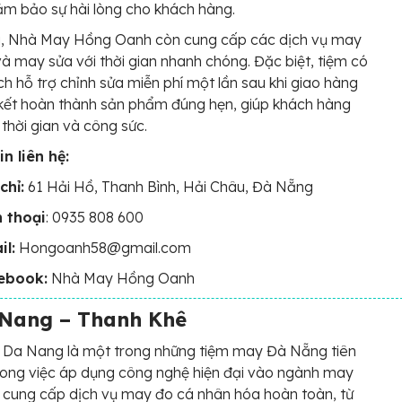
ảm bảo sự hài lòng cho khách hàng.
a, Nhà May Hồng Oanh còn cung cấp các dịch vụ may
à may sửa với thời gian nhanh chóng. Đặc biệt, tiệm có
ch hỗ trợ chỉnh sửa miễn phí một lần sau khi giao hàng
kết hoàn thành sản phẩm đúng hẹn, giúp khách hàng
 thời gian và công sức.
n liên hệ:
chỉ:
61 Hải Hồ, Thanh Bình, Hải Châu, Đà Nẵng
n thoại
: 0935 808 600
il:
Hongoanh58@gmail.com
ebook:
Nhà May Hồng Oanh
Nang – Thanh Khê
 Da Nang là một trong những tiệm may Đà Nẵng tiên
ong việc áp dụng công nghệ hiện đại vào ngành may
 cung cấp dịch vụ may đo cá nhân hóa hoàn toàn, từ