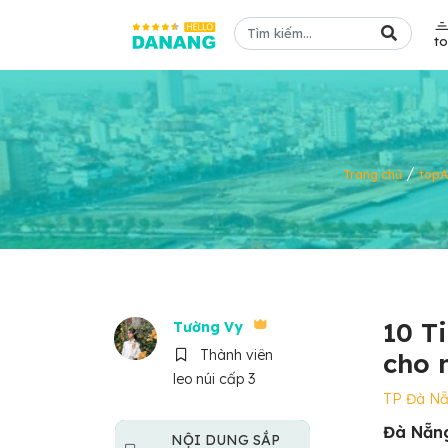
t
/
Trang chủ
top
10 T
Tường Vy
Thành viên
cho 
leo núi cấp 3
TP Đà N
Đà Nẵng
NỘI DUNG SẮP