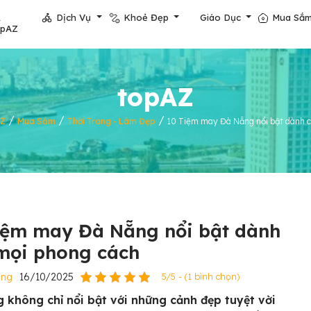
Dịch Vụ
Khoẻ Đẹp
Giáo Dục
Mua Sắ
opAZ
topAZ
/
/
/
AZ
Mua Sắm
Thời Trang - Làm Đẹp
10 Tiệm may Đà Nẵng nổi bật dành 
iệm may Đà Nẵng nổi bật dành
mọi phong cách
ẵng
16/10/2025
5/5 - (1 bình chọn)
 không chỉ nổi bật với những cảnh đẹp tuyệt vời