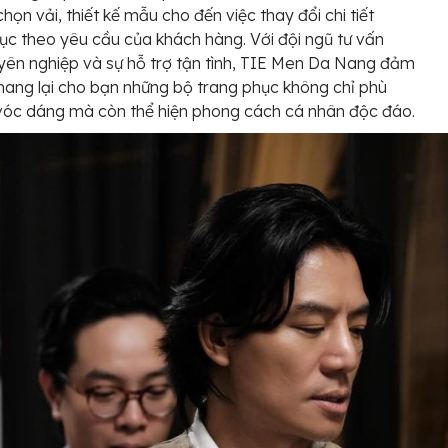
chọn vải, thiết kế mẫu cho đến việc thay đổi chi tiết
ục theo yêu cầu của khách hàng. Với đội ngũ tư vấn
yên nghiệp và sự hỗ trợ tận tình, TIE Men Da Nang đảm
ang lại cho bạn những bộ trang phục không chỉ phù
vóc dáng mà còn thể hiện phong cách cá nhân độc đáo.