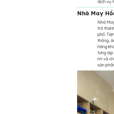
dịch vụ 
Nhà May Hồn
Nhà May
trở thàn
phố. Tiệ
thống, á
hàng khô
từng dịp
mỉ và ch
sản phẩm