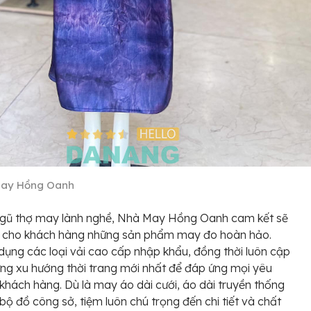
ay Hồng Oanh
 ngũ thợ may lành nghề, Nhà May Hồng Oanh cam kết sẽ
i cho khách hàng những sản phẩm may đo hoàn hảo.
dụng các loại vải cao cấp nhập khẩu, đồng thời luôn cập
ng xu hướng thời trang mới nhất để đáp ứng mọi yêu
khách hàng. Dù là may áo dài cưới, áo dài truyền thống
bộ đồ công sở, tiệm luôn chú trọng đến chi tiết và chất