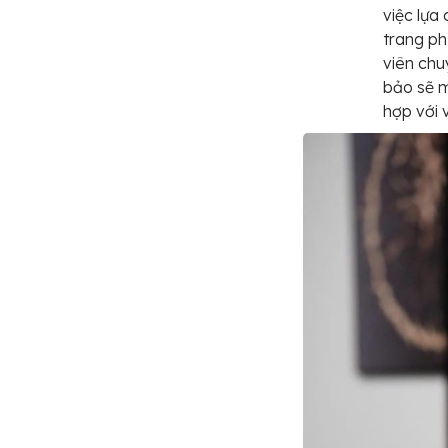
việc lựa 
trang ph
viên chu
bảo sẽ m
hợp với 