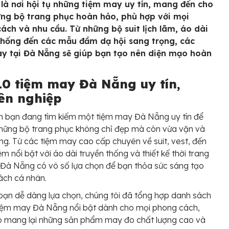
là nơi hội tụ những tiệm may uy tín, mang đến cho
ng bộ trang phục hoàn hảo, phù hợp với mọi
ách và nhu cầu. Từ những bộ suit lịch lãm, áo dài
thống đến các mẫu đầm dạ hội sang trọng, các
y tại Đà Nẵng sẽ giúp bạn tạo nên diện mạo hoàn
10 tiệm may Đà Nẵng uy tín,
ên nghiệp
n bạn đang tìm kiếm một tiệm may Đà Nẵng uy tín để
hững bộ trang phục không chỉ đẹp mà còn vừa vặn và
ng. Từ các tiệm may cao cấp chuyên về suit, vest, đến
ệm nổi bật với áo dài truyền thống và thiết kế thời trang
, Đà Nẵng có vô số lựa chọn để bạn thỏa sức sáng tạo
ách cá nhân.
bạn dễ dàng lựa chọn, chúng tôi đã tổng hợp danh sách
tiệm may Đà Nẵng nổi bật dành cho mọi phong cách,
 mang lại những sản phẩm may đo chất lượng cao và