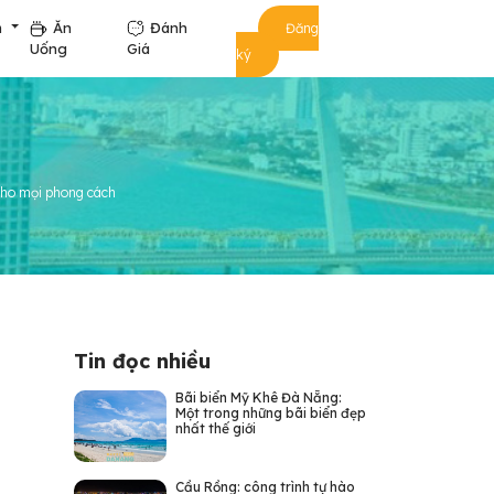
m
Ăn
Đánh
Đăng
Uống
Giá
ký
cho mọi phong cách
Tin đọc nhiều
Bãi biển Mỹ Khê Đà Nẵng:
Một trong những bãi biển đẹp
nhất thế giới
Cầu Rồng: công trình tự hào