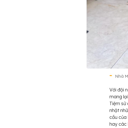
Nhà M
Với đội
mang lạ
Tiệm sử 
nhật nhữ
cầu của 
hay các 