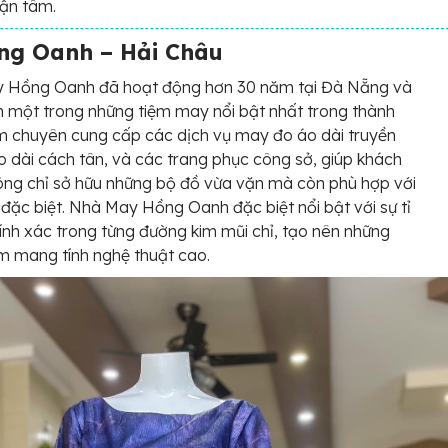
tận tâm.
g Oanh – Hải Châu
 Hồng Oanh đã hoạt động hơn 30 năm tại Đà Nẵng và
h một trong những tiệm may nổi bật nhất trong thành
m chuyên cung cấp các dịch vụ may đo áo dài truyền
o dài cách tân, và các trang phục công sở, giúp khách
ng chỉ sở hữu những bộ đồ vừa vặn mà còn phù hợp với
 đặc biệt. Nhà May Hồng Oanh đặc biệt nổi bật với sự tỉ
ính xác trong từng đường kim mũi chỉ, tạo nên những
 mang tính nghệ thuật cao.