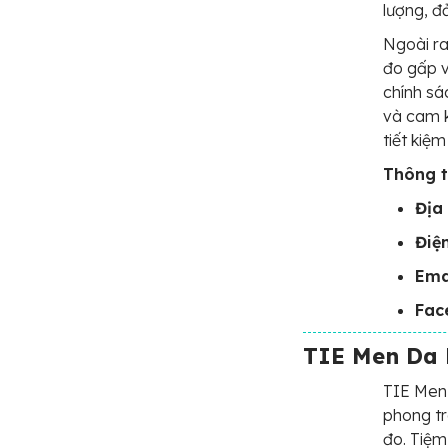
lượng, đ
Ngoài r
đo gấp v
chính sá
và cam 
tiết kiệm
Thông ti
Địa 
Điệ
Ema
Fac
TIE Men Da 
TIE Men
phong tr
đo. Tiệm