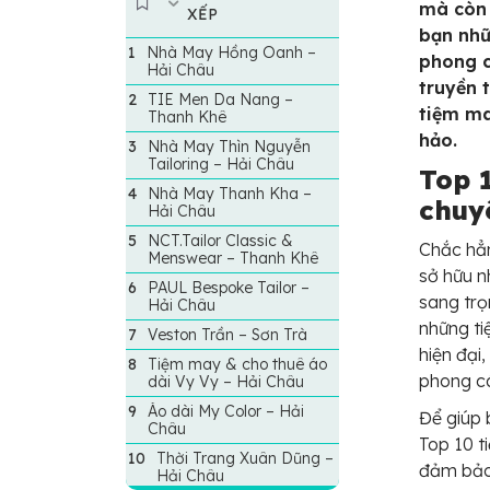
mà còn 
XẾP
bạn nhữ
Nhà May Hồng Oanh –
phong c
Hải Châu
truyền 
TIE Men Da Nang –
tiệm ma
Thanh Khê
hảo.
Nhà May Thìn Nguyễn
Tailoring – Hải Châu
Top 
Nhà May Thanh Kha –
chuy
Hải Châu
NCT.Tailor Classic &
Chắc hẳ
Menswear – Thanh Khê
sở hữu n
PAUL Bespoke Tailor –
sang trọ
Hải Châu
những ti
Veston Trần – Sơn Trà
hiện đại
Tiệm may & cho thuê áo
phong c
dài Vy Vy – Hải Châu
Áo dài My Color – Hải
Để giúp 
Châu
Top 10 
Thời Trang Xuân Dũng –
đảm bảo
Hải Châu