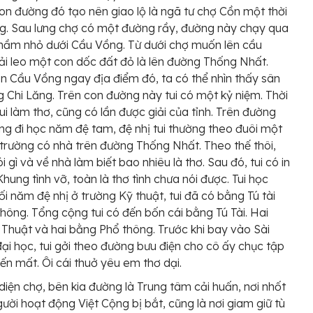
n đường đó tạo nên giao lộ là ngã tư chợ Cồn một thời
ng. Sau lưng chợ có một đường rầy, đường này chạy qua
hầm nhỏ dưới Cầu Vồng. Từ dưới chợ muốn lên cầu
i leo một con dốc đất đỏ là lên đường Thống Nhất.
n Cầu Vồng ngay địa điểm đó, ta có thể nhìn thấy sân
 Chi Lăng. Trên con đường này tui có một kỷ niệm. Thời
tui làm thơ, cũng có lần được giải của tỉnh. Trên đường
ng đi học năm đệ tam, đệ nhị tui thường theo đuôi một
trường có nhà trên đường Thống Nhất. Theo thế thôi,
 gì và về nhà làm biết bao nhiêu là thơ. Sau đó, tui có in
Khung tình vỡ, toàn là thơ tình chưa nói được. Tui học
ối năm đệ nhị ở trường Kỹ thuật, tui đã có bằng Tú tài
thông. Tổng cộng tui có đến bốn cái bằng Tú Tài. Hai
Thuật và hai bằng Phổ thông. Trước khi bay vào Sài
đại học, tui gởi theo đường bưu điện cho cô ấy chục tập
biến mất. Ôi cái thuở yêu em thơ dại.
 diện chợ, bên kia đường là Trung tâm cải huấn, nơi nhốt
ười hoạt động Việt Cộng bị bắt, cũng là nơi giam giữ tù