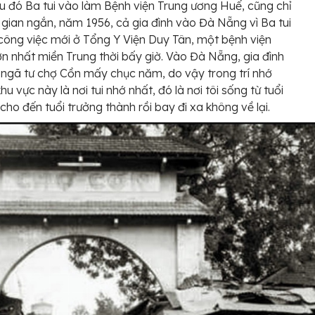
u đó Ba tui vào làm Bệnh viện Trung ương Huế, cũng chỉ
 gian ngắn, năm 1956, cả gia đình vào Đà Nẵng vì Ba tui
 công việc mới ở Tổng Y Viện Duy Tân, một bệnh viện
ớn nhất miền Trung thời bấy giờ. Vào Đà Nẵng, gia đình
u ngã tư chợ Cồn mấy chục năm, do vậy trong trí nhớ
khu vực này là nơi tui nhớ nhất, đó là nơi tôi sống từ tuổi
 cho đến tuổi trưởng thành rồi bay đi xa không về lại.