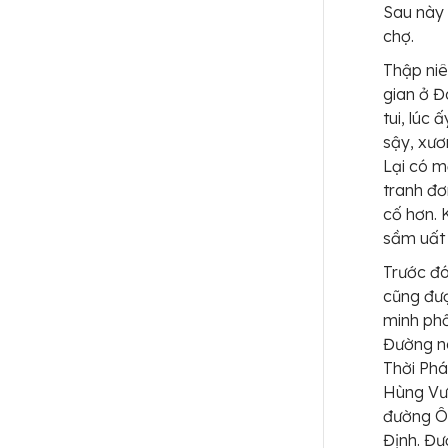
Sau này 
chợ.
Thập niê
gian ở Đ
tui, lúc
sậy, xươ
Lại có m
tranh đơ
cố hơn. 
sầm uất 
Trước đ
cũng đư
minh phố
Đường n
Thời Phá
Hùng Vươ
đường Ô
Định. Đư