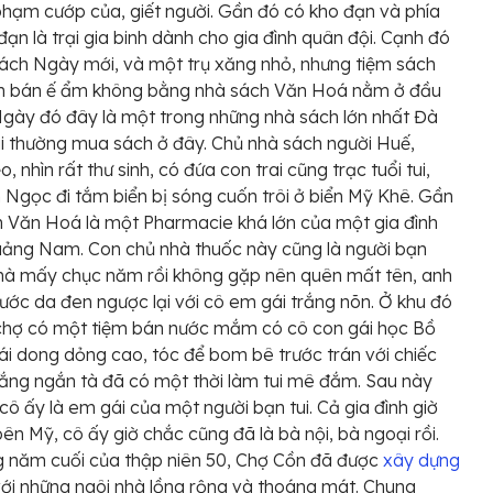
hạm cướp của, giết người. Gần đó có kho đạn và phía
đạn là trại gia binh dành cho gia đình quân đội. Cạnh đó
ách Ngày mới, và một trụ xăng nhỏ, nhưng tiệm sách
n bán ế ẩm không bằng nhà sách Văn Hoá nằm ở đầu
gày đó đây là một trong những nhà sách lớn nhất Đà
i thường mua sách ở đây. Chủ nhà sách người Huế,
o, nhìn rất thư sinh, có đứa con trai cũng trạc tuổi tui,
 Ngọc đi tắm biển bị sóng cuốn trôi ở biển Mỹ Khê. Gần
 Văn Hoá là một Pharmacie khá lớn của một gia đình
ảng Nam. Con chủ nhà thuốc này cũng là người bạn
mà mấy chục năm rồi không gặp nên quên mất tên, anh
ước da đen ngược lại với cô em gái trắng nõn. Ở khu đó
chợ có một tiệm bán nước mắm có cô con gái học Bồ
ái dong dỏng cao, tóc để bom bê trước trán với chiếc
rắng ngắn tà đã có một thời làm tui mê đắm. Sau này
 cô ấy là em gái của một người bạn tui. Cả gia đình giờ
bên Mỹ, cô ấy giờ chắc cũng đã là bà nội, bà ngoại rồi.
 năm cuối của thập niên 50, Chợ Cồn đã được
xây dựng
với những ngôi nhà lồng rộng và thoáng mát. Chung