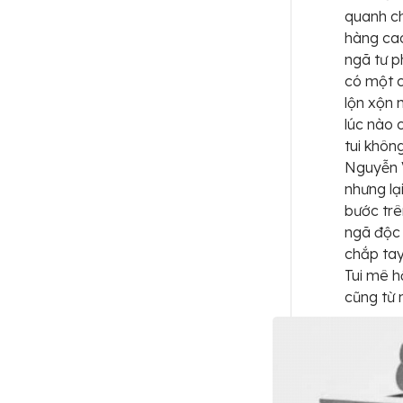
quanh ch
hàng cao
ngã tư 
có một c
lộn xộn 
lúc nào 
tui khôn
Nguyễn V
nhưng lạ
bước trê
ngã độc 
chắp tay
Tui mê h
cũng từ 