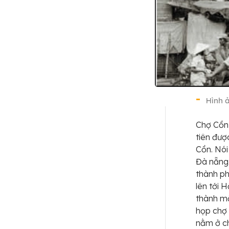
Hình 
Chợ Cồn 
tiên đượ
Cồn. Nói
Đà nẵng.
thành ph
lên tới 
thành mộ
họp chợ 
nằm ở ch