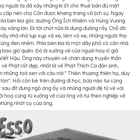
ợ người ta đã xây những ki ốt cho thuê bán đủ mặt
 cấp nên chợ Cồn được khang trang và lịch sự. Ngay
phía bên kia góc dường Ông Ích Khiêm và Hùng Vương
ây xăng lớn. Đi tới chút nữa là đụng đường rầy. Chỗ đó
mấy nhà nhỏ lụp xụp vá xe, làm vỏ xe, những người thợ
cũng đen nhẻm. Phía bên kia là một dãy phố có căn nhà
g bao giờ quên. Đó là xưởng vẽ của người hoạ sĩ già
iết Hậu. Ông này chuyên vẽ chân dung truyền thần
i vẽ Phật rất đẹp, nhất là vẽ Phật Thích Ca đản sinh,
n những toà sen với câu nói:” Thiên thượng thiên hạ, duy
tôn”. Hồi còn bé trên đường đi học, bữa nào tui cũng
 sau đít đưng ngó ông ấy và những người đệ tử vẽ vời.
ội hoạ cũng từ xưởng vẽ của ông và tui theo nghiệp vẽ
những nhát cọ của ông.