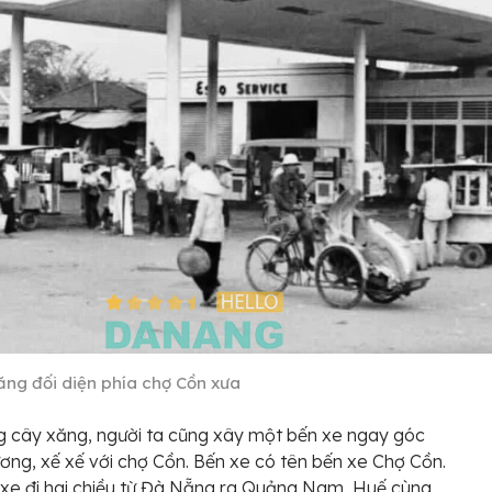
ăng đối diện phía chợ Cồn xưa
 cây xăng, người ta cũng xây một bến xe ngay góc
ng, xế xế với chợ Cồn. Bến xe có tên bến xe Chợ Cồn.
 xe đi hai chiều từ Đà Nẵng ra Quảng Nam, Huế cùng