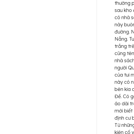
thường p
sau kho 
có nhà s
này buô
đường. N
Nẵng. Tu
trắng trẻ
cũng tên
nhà sách
người Qu
của tui 
này có n
bên kia 
Đề. Cô g
áo dài t
mới biết
định cư 
Từ những
kiên cố 