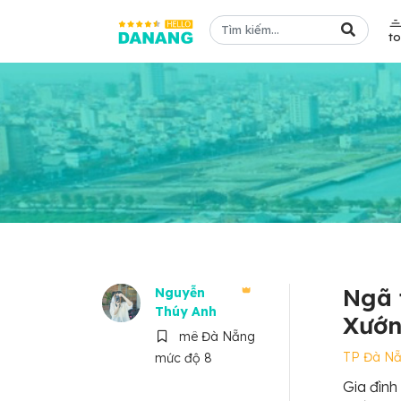
t
Ngã 
Nguyễn
Thúy Anh
Xướ
mê Đà Nẵng
TP Đà N
mức độ 8
Gia đình