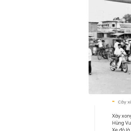
Cây x
Xây xong
Hùng Vươ
Xe đò là