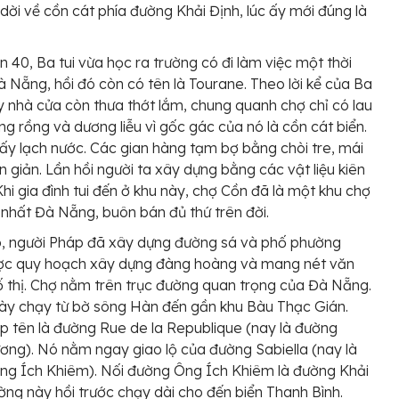
dời về cồn cát phía đường Khải Định, lúc ấy mới đúng là
n 40, Ba tui vừa học ra trường có đi làm việc một thời
à Nẵng, hồi đó còn có tên là Tourane. Theo lời kể của Ba
 ấy nhà cửa còn thưa thớt lắm, chung quanh chợ chỉ có lau
ng rồng và dương liễu vì gốc gác của nó là cồn cát biển.
ấy lạch nước. Các gian hàng tạm bợ bằng chòi tre, mái
n giản. Lần hồi người ta xây dựng bằng các vật liệu kiên
Khi gia đình tui đến ở khu này, chợ Cồn đã là một khu chợ
nhất Đà Nẵng, buôn bán đủ thứ trên đời.
ó, người Pháp đã xây dựng đường sá và phố phường
ợc quy hoạch xây dựng đàng hoàng và mang nét văn
 thị. Chợ nằm trên trục đường quan trọng của Đà Nẵng.
ày chạy từ bờ sông Hàn đến gần khu Bàu Thạc Gián.
p tên là đường Rue de la Republique (nay là đường
ng). Nó nằm ngay giao lộ của đường Sabiella (nay là
ng Ích Khiêm). Nối đường Ông Ích Khiêm là đường Khải
ờng này hồi trước chạy dài cho đến biển Thanh Bình.