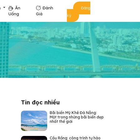
m
Ăn
Đánh
Đăng
Uống
Giá
ký
Tin đọc nhiều
Bãi biển Mỹ Khê Đà Nẵng:
Một trong những bãi biển đẹp
nhất thế giới
Cầu Rồng: công trình tự hào