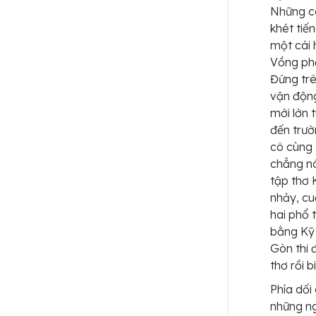
Những co
khét tiế
một cái 
Vồng phả
Đứng trê
vận động
mới lớn 
đến trườ
cô cùng 
chẳng nói
tập thơ 
nhảy, cu
hai phổ 
bằng Kỹ 
Gòn thi 
thơ rồi 
Phía dối
những ng