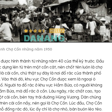
ảnh Chợ Cồn những năm 1950
được hình thành từ những năm 40 của thế kỷ trước. Đầu
c dựng lên từ trên một cồn cát, nên chốt tên luôn là chợ
 là cái cồn, chứ thật sự đây là nơi đổ rác của thành phố
 Vào thời đó, khu vực Chợ Cồn được xem là ngoại ô
ố. Người ta đổ rác ở khu vực Hầm Bứa, có người không
Hầm Bứa, mà đổ rác ở cồn. Lâu ngày, rác chất cao, tạo
t cái cồn, bên tay trái đường Hùng Vương. Dân chúng
trên cái cồn nầy, nên gọi là Chợ Cồn. Lúc đầu, Chợ Cồn
ỗ đống rác đó, lúc ấy chỉ là chợ nhỏ, bán buôn lèo tèo.