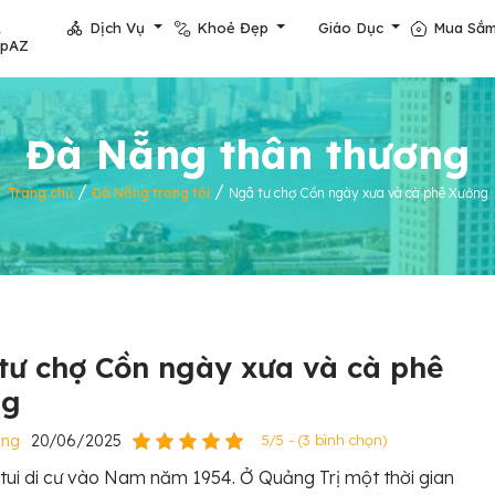
Dịch Vụ
Khoẻ Đẹp
Giáo Dục
Mua Sắ
opAZ
Đà Nẵng thân thương
/
/
Trang chủ
Đà Nẵng trong tôi
Ngã tư chợ Cồn ngày xưa và cà phê Xướng
tư chợ Cồn ngày xưa và cà phê
ng
ẵng
20/06/2025
5/5 - (3 bình chọn)
 tui di cư vào Nam năm 1954. Ở Quảng Trị một thời gian