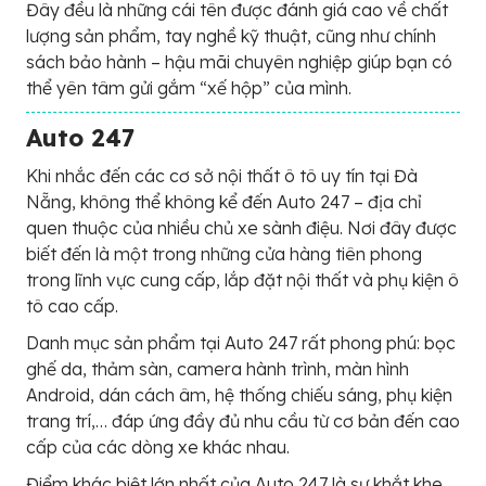
Đây đều là những cái tên được đánh giá cao về chất
lượng sản phẩm, tay nghề kỹ thuật, cũng như chính
sách bảo hành – hậu mãi chuyên nghiệp giúp bạn có
thể yên tâm gửi gắm “xế hộp” của mình.
Auto 247
Khi nhắc đến các cơ sở nội thất ô tô uy tín tại Đà
Nẵng, không thể không kể đến Auto 247 – địa chỉ
quen thuộc của nhiều chủ xe sành điệu. Nơi đây được
biết đến là một trong những cửa hàng tiên phong
trong lĩnh vực cung cấp, lắp đặt nội thất và phụ kiện ô
tô cao cấp.
Danh mục sản phẩm tại Auto 247 rất phong phú: bọc
ghế da, thảm sàn, camera hành trình, màn hình
Android, dán cách âm, hệ thống chiếu sáng, phụ kiện
trang trí,… đáp ứng đầy đủ nhu cầu từ cơ bản đến cao
cấp của các dòng xe khác nhau.
Điểm khác biệt lớn nhất của Auto 247 là sự khắt khe