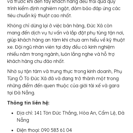
và trước khi đến tay khách hàng đều trải qua quy
trình kiểm định nghiêm ngặt, đảm bảo đáp ứng các
tiêu chuẩn kỹ thuật cao nhất.
Không chỉ dừng lại ở việc bán hàng, Đức Xá còn
mang đến dịch vụ tư vấn và lắp đặt phụ tùng tận nơi,
giúp khách hàng an tâm khi chưa am hiểu về kỹ thuật
xe. Đội ngũ nhân viên tại đây đều có kinh nghiệm
nhiều năm trong ngành, luôn lắng nghe và hỗ trợ
khách hàng chu đáo nhất.
Nhờ sự tận tâm và trung thực trong kinh doanh, Phụ
Tùng Ô Tô Đức Xá đã và đang trở thành một trong
những điểm đến quen thuộc của giới tài xế và gara
tại Đà Nẵng.
Thông tin liên hệ:
Địa chỉ: 141 Tôn Đức Thắng, Hòa An, Cẩm Lệ, Đà
Nẵng
Điện thoại: 090 583 61 04