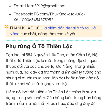
Email: Hdat8919@gmail.com
Facebook: FB.com/Phụ-tùng-oto-Đức-
Xá-100063454875952
THAM KHẢO: 10
Địa điểm dán decal ô tô tại Đà
Nẵng
cực chất, nâng tầm cho xế yêu
Phụ tùng Ô Tô Thiên Lộc
Tọa lạc tại 584 Nguyễn Hữu Thọ, quận Cẩm Lệ, Nội
thất ô tô Thiên Lộc là một trong những địa chỉ quen
thuộc đối với các chủ xe tại Đà Nẵng. Trong nhiều
năm qua, nơi đây đã trở thành điểm đến lý tưởng cho
những ai muốn mua sắm, lắp đặt hoặc nâng cấp nội
thất xe hơi với chất lượng vượt trội.
Điểm nổi bật đầu tiên của Thiên Lộc chính là sự đa
dạng trong sản phẩm. Cửa hàng luôn trưng bày hàng
trăm mẫu mã nội thất khác nhau, đáp ứng đầy đủ