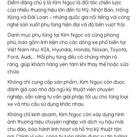
Điểm đáng chú ý là Kim Ngọc là đối tác chiến lược
của nhiều thương hiệu lớn đến từ Mỹ, Nhật Bản, Hồng
Kông và Đài Loan – những quốc gia nổi tiếng với công
nghệ sản xuất phụ tùng hiện đại và độ bền vượt trội.
Danh mục phụ tùng tại Kim Ngọc vô cùng phong
phú, bao gồm linh kiện cho các dòng xe phổ biến tại
Việt Nam như: KIA, Hyundai, Honda, Nissan, Toyota,
Ford, Audi,… Mỗi phụ tùng đều có chứng nhận rõ
ràng, giúp khách hàng yên tâm khi thay thế hoặc sửa
chữa.
Không chỉ cung cấp sản phẩm, Kim Ngọc còn được
đánh giá cao nhờ đội ngũ kỹ thuật viên chuyên
nghiệp, sẵn sàng tư vấn giải pháp tối ưu cho từng loại
xe và nhu cầu sử dụng khác nhau.
Không chỉ kinh doanh, Kim Ngọc còn xây dựng hình
ảnh thương hiệu chuyên nghiệp với dịch vụ hậu mãi
chu đáo, bảo hành linh hoạt và hỗ trợ kỹ thuật tận
nơi. Chính vì vậy, công ty luôn nhận được sự tin tưởng