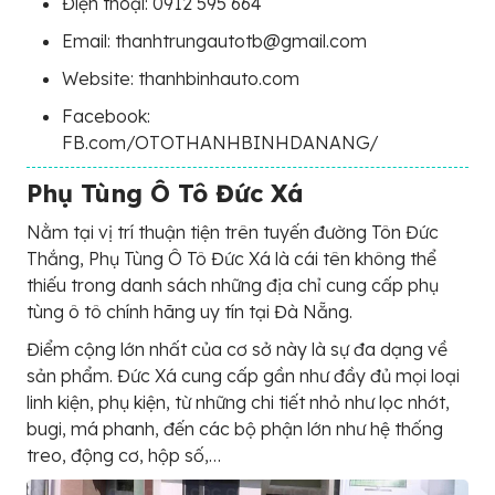
Điện thoại: 0912 595 664
Email: thanhtrungautotb@gmail.com
Website: thanhbinhauto.com
Facebook:
FB.com/OTOTHANHBINHDANANG/
Phụ Tùng Ô Tô Đức Xá
Nằm tại vị trí thuận tiện trên tuyến đường Tôn Đức
Thắng, Phụ Tùng Ô Tô Đức Xá là cái tên không thể
thiếu trong danh sách những địa chỉ cung cấp phụ
tùng ô tô chính hãng uy tín tại Đà Nẵng.
Điểm cộng lớn nhất của cơ sở này là sự đa dạng về
sản phẩm. Đức Xá cung cấp gần như đầy đủ mọi loại
linh kiện, phụ kiện, từ những chi tiết nhỏ như lọc nhớt,
bugi, má phanh, đến các bộ phận lớn như hệ thống
treo, động cơ, hộp số,…