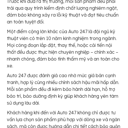
Trước khi đưa ra thị trường, mỗi sản phẩm đều phải
trải qua quy trình kiểm định chất lượng nghiêm ngặt,
đảm bảo không xảy ra lỗi kỹ thuật và đạt tiêu chuẩn
an toàn tuyệt đối.
Một điểm cộng lớn khác của Auto 247 là đội ngũ kỹ
thuật viên có trên 10 năm kinh nghiệm trong ngành.
Mọi công đoạn lắp đặt, thay thế, hoặc cải tiến nội
thất đều được thực hiện chuyên nghiệp – chính xác –
nhanh chóng, đảm bảo tính thẩm mỹ và an toàn cho
xe.
Auto 247 được đánh giá cao nhờ mức giá bán cạnh
tranh, hợp lý cùng nhiều chính sách hậu mãi hấp dẫn.
Mỗi sản phẩm đều đi kèm bảo hành dài hạn, hỗ trợ
bảo trì, bảo dưỡng định kỳ giúp khách hàng yên tâm
sử dụng lâu dài.
Khách hàng khi đến với Auto 247 không chỉ được tư
vấn lựa chọn sản phẩm phù hợp với dòng xe và ngân
sách, mà còn được hướng dẫn chi tiết cách bảo quản