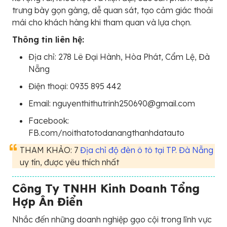
trưng bày gọn gàng, dễ quan sát, tạo cảm giác thoải
mái cho khách hàng khi tham quan và lựa chọn.
Thông tin liên hệ:
Địa chỉ: 278 Lê Đại Hành, Hòa Phát, Cẩm Lệ, Đà
Nẵng
Điện thoại: 0935 895 442
Email: nguyenthithutrinh250690@gmail.com
Facebook:
FB.com/noithatotodanangthanhdatauto
THAM KHẢO: 7
Địa chỉ độ đèn ô tô tại TP. Đà Nẵng
uy tín, được yêu thích nhất
Công Ty TNHH Kinh Doanh Tổng
Hợp Ân Điển
Nhắc đến những doanh nghiệp gạo cội trong lĩnh vực