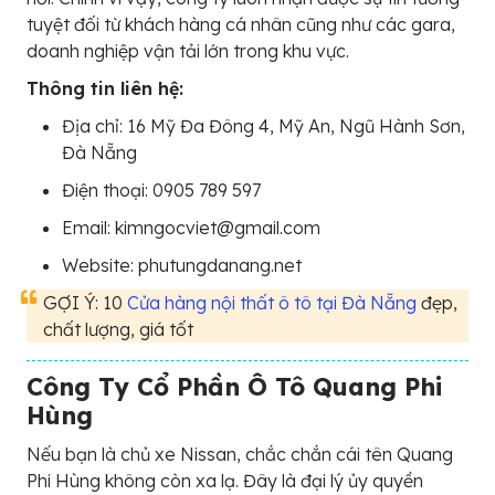
tuyệt đối từ khách hàng cá nhân cũng như các gara,
doanh nghiệp vận tải lớn trong khu vực.
Thông tin liên hệ:
Địa chỉ: 16 Mỹ Đa Đông 4, Mỹ An, Ngũ Hành Sơn,
Đà Nẵng
Điện thoại: 0905 789 597
Email: kimngocviet@gmail.com
Website: phutungdanang.net
GỢI Ý: 10
Cửa hàng nội thất ô tô tại Đà Nẵng
đẹp,
chất lượng, giá tốt
Công Ty Cổ Phần Ô Tô Quang Phi
Hùng
Nếu bạn là chủ xe Nissan, chắc chắn cái tên Quang
Phi Hùng không còn xa lạ. Đây là đại lý ủy quyền