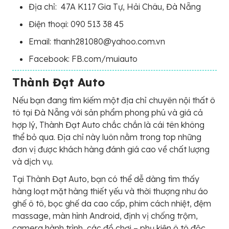
Địa chỉ:
47A K117 Gia Tự, Hải Châu, Đà Nẵng
Điện thoại: 090 513 38 45
Email: thanh281080@yahoo.com.vn
Facebook: FB.com/muiauto
Thành Đạt Auto
Nếu bạn đang tìm kiếm một địa chỉ chuyên nội thất ô
tô tại Đà Nẵng với sản phẩm phong phú và giá cả
hợp lý, Thành Đạt Auto chắc chắn là cái tên không
thể bỏ qua. Địa chỉ này luôn nằm trong top những
đơn vị được khách hàng đánh giá cao về chất lượng
và dịch vụ.
Tại Thành Đạt Auto, bạn có thể dễ dàng tìm thấy
hàng loạt mặt hàng thiết yếu và thời thượng như áo
ghế ô tô, bọc ghế da cao cấp, phim cách nhiệt, đệm
massage, màn hình Android, định vị chống trộm,
camera hành trình, các đồ chơi – phụ kiện ô tô độc