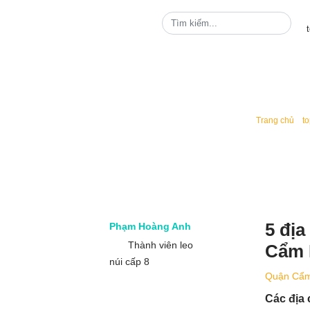
/
Trang chủ
t
5 địa
Phạm Hoàng
Anh
Cẩm L
Thành viên leo
núi cấp 8
Quận Cẩm
Các địa 