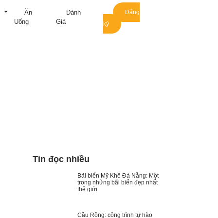
m
Ăn
Đánh
Đăng
Uống
Giá
ký
 Lệ uy tín nhất
Tin đọc nhiều
Bãi biển Mỹ Khê Đà Nẵng: Một
trong những bãi biển đẹp nhất
thế giới
Cầu Rồng: công trình tự hào