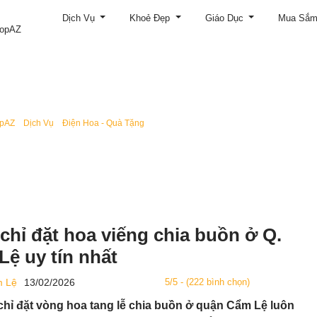
Dịch Vụ
Khoẻ Đẹp
Giáo Dục
Mua Sắ
topAZ
topAZ
/
/
/
opAZ
Dịch Vụ
Điện Hoa - Quà Tặng
5 địa chỉ đặt hoa viếng chia buồn ở Q. Cẩm
 chỉ đặt hoa viếng chia buồn ở Q.
ệ uy tín nhất
 Lệ
13/02/2026
5/5 - (222 bình chọn)
chỉ đặt vòng hoa tang lễ chia buồn ở quận Cẩm Lệ luôn