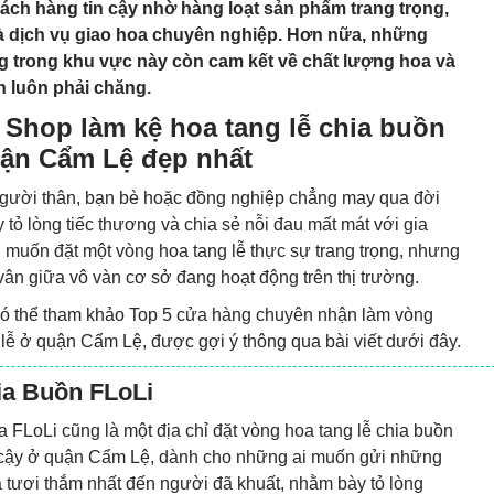
ch hàng tin cậy nhờ hàng loạt sản phẩm trang trọng,
và dịch vụ giao hoa chuyên nghiệp. Hơn nữa, những
g trong khu vực này còn cam kết về chất lượng hoa và
h luôn phải chăng.
 Shop làm kệ hoa tang lễ chia buồn
uận Cẩm Lệ đẹp nhất
gười thân, bạn bè hoặc đồng nghiệp chẳng may qua đời
y tỏ lòng tiếc thương và chia sẻ nỗi đau mất mát với gia
n muốn đặt một vòng hoa tang lễ thực sự trang trọng, nhưng
vân giữa vô vàn cơ sở đang hoạt động trên thị trường.
 có thể tham khảo Top 5 cửa hàng chuyên nhận làm vòng
 lễ ở quận Cẩm Lệ, được gợi ý thông qua bài viết dưới đây.
ia Buồn FLoLi
 FLoLi cũng là một địa chỉ đặt vòng hoa tang lễ chia buồn
 cậy ở quận Cẩm Lệ, dành cho những ai muốn gửi những
 tươi thắm nhất đến người đã khuất, nhằm bày tỏ lòng