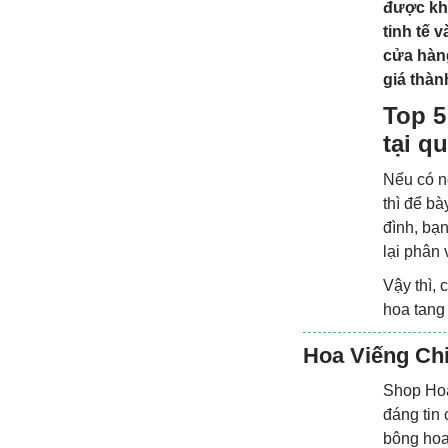
được khá
tinh tế 
cửa hàn
giá thàn
Top 5
tại q
Nếu có n
thì để bà
đình, bạ
lại phân 
Vậy thì,
hoa tang
Hoa Viếng Ch
Shop Hoa
đáng tin
bông hoa