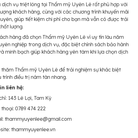
 dịch vụ triệt lông tại Thẩm mỹ Uyên Lê rất phù hợp với
tượng khách hàng, cùng với các chương trình khuyến mãi
uyên, giúp tiết kiệm chi phí cho bạn mà vẫn có được trải
hất lượng.
ách hàng đã chọn Thẩm mỹ Uyên Lê vì uy tín lâu năm
uyên nghiệp trong dịch vụ, đặc biệt chính sách bảo hành
và minh bạch giúp khách hàng yên tâm khi lựa chọn dịch
 thăm Thẩm mỹ Uyên Lê để trải nghiệm sự khác biệt
u trình điều trị nám tàn nhang.
n liên hệ:
chỉ: 143 Lê Lợi, Tam Kỳ
 thoại: 0789 474 222
il: thammyuyenlee@gmail.com
site: thammyuyenlee.vn