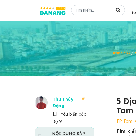
t
/
Trang chủ
5 Đị
Thu Thủy
Đặng
Tam 
Yêu biển cấp
TP Tam 
độ 9
Tìm kiế
NỘI DUNG SẮP