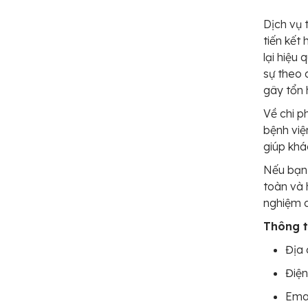
Dịch vụ 
tiến kết
lại hiệu 
sự theo 
gây tổn 
Về chi p
bệnh việ
giúp khá
Nếu bạn 
toàn và 
nghiệm d
Thông ti
Địa 
Điện
Emai