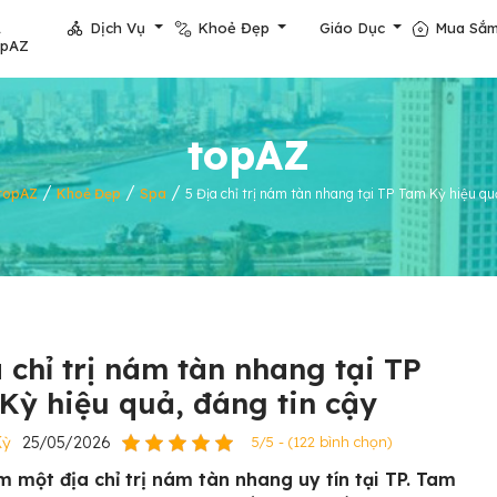
Dịch Vụ
Khoẻ Đẹp
Giáo Dục
Mua Sắ
opAZ
topAZ
/
/
/
topAZ
Khoẻ Đẹp
Spa
5 Địa chỉ trị nám tàn nhang tại TP Tam Kỳ hiệu qu
a chỉ trị nám tàn nhang tại TP
Kỳ hiệu quả, đáng tin cậy
Kỳ
25/05/2026
5/5 - (122 bình chọn)
m một địa chỉ trị nám tàn nhang uy tín tại TP. Tam