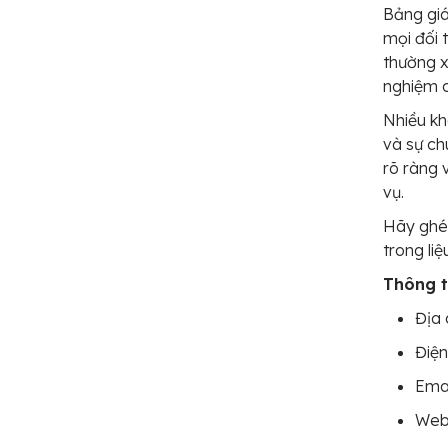
Bảng giá
mọi đối 
thường x
nghiệm c
Nhiều kh
và sự ch
rõ ràng 
vụ.
Hãy ghé
trong liệ
Thông ti
Địa 
Điện
Ema
Web