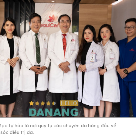
Spa tự hào là nơi quy tụ các chuyên da hàng đầu về
óc điều trị da.