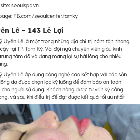
ite: seoulspa.vn
page: FB.com/seoulcenter.tamky
n Lê – 143 Lê Lợi
Uyên Lê là một trong những địa chỉ trị nám tàn nhang
 cậy tại TP. Tam Kỳ. Với đội ngũ chuyên viên giàu kinh
trung tâm đã và đang mang lại sự hài lòng cho nhiều
àng.
 Uyên Lê áp dụng công nghệ cao kết hợp với các sản
ỡng da được chọn lọc kỹ lưỡng để đảm bảo an toàn
i cho người sử dụng. Khách hàng được tư vấn kỹ càng
ong, và sau khi điều trị để đạt được kết quả tối ưu nhất.