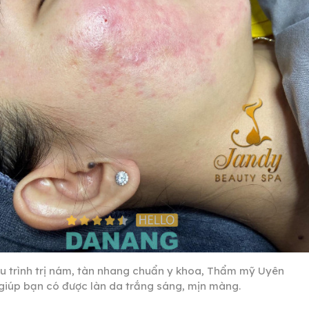
iệu trình trị nám, tàn nhang chuẩn y khoa, Thẩm mỹ Uyên
 giúp bạn có được làn da trắng sáng, mịn màng.