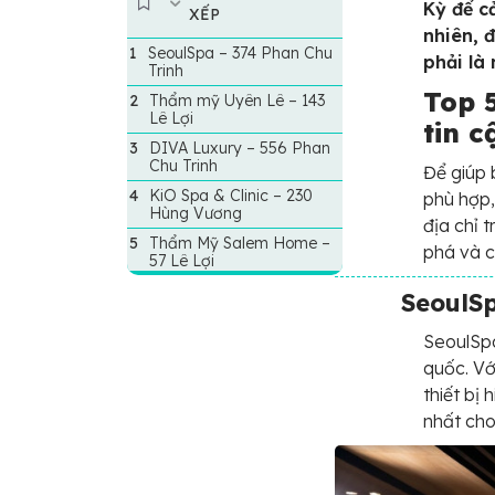
Kỳ để c
XẾP
nhiên, 
SeoulSpa – 374 Phan Chu
phải là
Trinh
Top 
Thẩm mỹ Uyên Lê – 143
Lê Lợi
tin 
DIVA Luxury – 556 Phan
Chu Trinh
Để giúp 
KiO Spa & Clinic – 230
phù hợp,
Hùng Vương
địa chỉ 
Thẩm Mỹ Salem Home –
phá và c
57 Lê Lợi
SeoulSp
SeoulSpa
quốc. Vớ
thiết bị
nhất cho