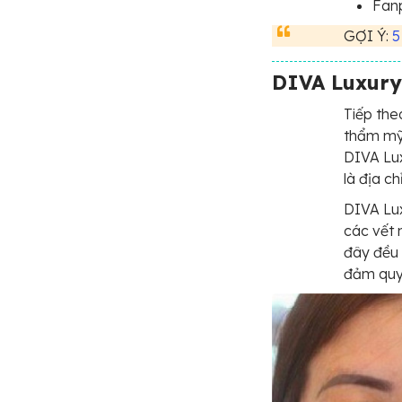
Fan
GỢI Ý:
5
DIVA Luxury
Tiếp the
thẩm mỹ 
DIVA Lux
là địa ch
DIVA Lux
các vết 
đây đều 
đảm quy 