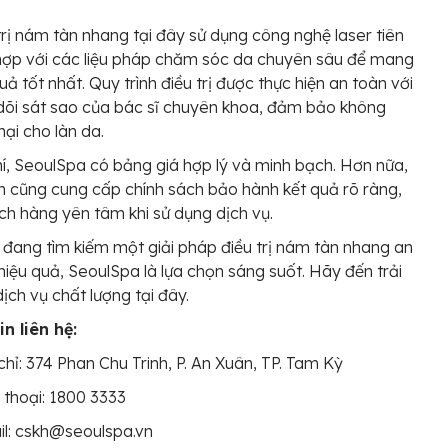
trị nám tàn nhang tại đây sử dụng công nghệ laser tiên
 hợp với các liệu pháp chăm sóc da chuyên sâu để mang
quả tốt nhất. Quy trình điều trị được thực hiện an toàn với
dõi sát sao của bác sĩ chuyên khoa, đảm bảo không
hại cho làn da.
hí, SeoulSpa có bảng giá hợp lý và minh bạch. Hơn nữa,
n cũng cung cấp chính sách bảo hành kết quả rõ ràng,
ch hàng yên tâm khi sử dụng dịch vụ.
đang tìm kiếm một giải pháp điều trị nám tàn nhang an
hiệu quả, SeoulSpa là lựa chọn sáng suốt. Hãy đến trải
ịch vụ chất lượng tại đây.
n liên hệ:
chỉ: 374 Phan Chu Trinh, P. An Xuân, TP. Tam Kỳ
 thoại: 1800 3333
l: cskh@seoulspa.vn