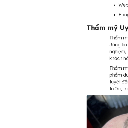
Webs
Fan
Thẩm mỹ Uyê
Thẩm mỹ 
đáng tin
nghiệm, 
khách h
Thẩm mỹ
phẩm dư
tuyệt đố
trước, tr