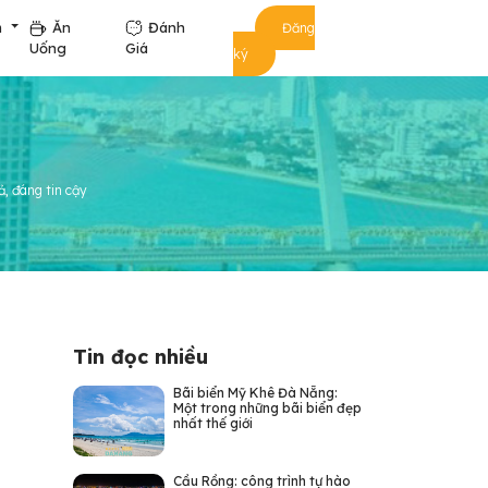
m
Ăn
Đánh
Đăng
Uống
Giá
ký
ả, đáng tin cậy
Tin đọc nhiều
Bãi biển Mỹ Khê Đà Nẵng:
Một trong những bãi biển đẹp
nhất thế giới
Cầu Rồng: công trình tự hào