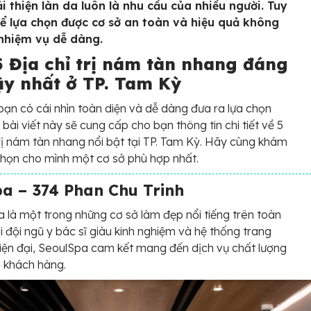
ải thiện làn da luôn là nhu cầu của nhiều người. Tuy
để lựa chọn được cơ sở an toàn và hiệu quả không
 nhiệm vụ dễ dàng.
5 Địa chỉ trị nám tàn nhang đáng
cậy nhất ở TP. Tam Kỳ
bạn có cái nhìn toàn diện và dễ dàng đưa ra lựa chọn
 bài viết này sẽ cung cấp cho bạn thông tin chi tiết về 5
trị nám tàn nhang nổi bật tại TP. Tam Kỳ. Hãy cùng khám
họn cho mình một cơ sở phù hợp nhất.
a – 374 Phan Chu Trinh
 là một trong những cơ sở làm đẹp nổi tiếng trên toàn
i đội ngũ y bác sĩ giàu kinh nghiệm và hệ thống trang
 hiện đại, SeoulSpa cam kết mang đến dịch vụ chất lượng
 khách hàng.