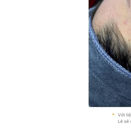
Với l
Lê sẽ