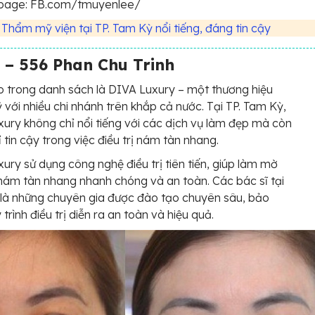
page: FB.com/tmuyenlee/
 Thẩm mỹ viện tại TP. Tam Kỳ nổi tiếng, đáng tin cậy
 – 556 Phan Chu Trinh
o trong danh sách là DIVA Luxury – một thương hiệu
với nhiều chi nhánh trên khắp cả nước. Tại TP. Tam Kỳ,
ury không chỉ nổi tiếng với các dịch vụ làm đẹp mà còn
ỉ tin cậy trong việc điều trị nám tàn nhang.
ury sử dụng công nghệ điều trị tiên tiến, giúp làm mờ
nám tàn nhang nhanh chóng và an toàn. Các bác sĩ tại
là những chuyên gia được đào tạo chuyên sâu, bảo
trình điều trị diễn ra an toàn và hiệu quả.