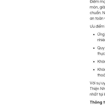
Điểm mạn
môn, già
chuẩn. N
an toàn 
Ưu điểm 
Ứng 
nhiê
Quy 
thực
Khôn
Khôn
thoả
Với sự u
Thiện Nh
nhất tại
Thông ti