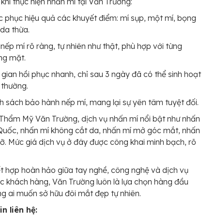
khi thực hiện nhấn mí tại Văn Trường:
 phục hiệu quả các khuyết điểm: mí sụp, một mí, bọng
da thừa.
nếp mí rõ ràng, tự nhiên như thật, phù hợp với từng
ng mặt.
 gian hồi phục nhanh, chỉ sau 3 ngày đã có thể sinh hoạt
 thường.
h sách bảo hành nếp mí, mang lại sự yên tâm tuyệt đối.
 Thẩm Mỹ Văn Trường, dịch vụ nhấn mí nổi bật như nhấn
Quốc, nhấn mí không cắt da, nhấn mí mở góc mắt, nhấn
ỡ. Mức giá dịch vụ ở đây được công khai minh bạch, rõ
ết hợp hoàn hảo giữa tay nghề, công nghệ và dịch vụ
 khách hàng, Văn Trường luôn là lựa chọn hàng đầu
g ai muốn sở hữu đôi mắt đẹp tự nhiên.
n liên hệ: