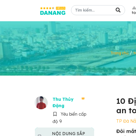
t
/
Trang chủ
t
10 Đ
Thu Thủy
Đặng
an t
Yêu biển cấp
TP Đà N
độ 9
Đôi mắt
NỘI DUNG SẮP