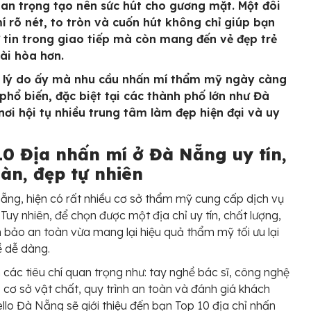
an trọng tạo nên sức hút cho gương mặt. Một đôi
í rõ nét, to tròn và cuốn hút không chỉ giúp bạn
 tin trong giao tiếp mà còn mang đến vẻ đẹp trẻ
hài hòa hơn.
ì lý do ấy mà nhu cầu nhấn mí thẩm mỹ ngày càng
 phổ biến, đặc biệt tại các thành phố lớn như Đà
nơi hội tụ nhiều trung tâm làm đẹp hiện đại và uy
10 Địa nhấn mí ở Đà Nẵng uy tín,
àn, đẹp tự nhiên
ẵng, hiện có rất nhiều cơ sở thẩm mỹ cung cấp dịch vụ
 Tuy nhiên, để chọn được một địa chỉ uy tín, chất lượng,
bảo an toàn vừa mang lại hiệu quả thẩm mỹ tối ưu lại
 dễ dàng.
 các tiêu chí quan trọng như: tay nghề bác sĩ, công nghệ
 cơ sở vật chất, quy trình an toàn và đánh giá khách
llo Đà Nẵng sẽ giới thiệu đến bạn Top 10 địa chỉ nhấn