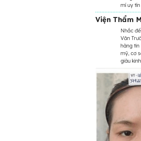
mí uy tí
Viện Thẩm 
Nhắc đến
Văn Trườ
hàng tin
mỹ, cơ s
giàu kin