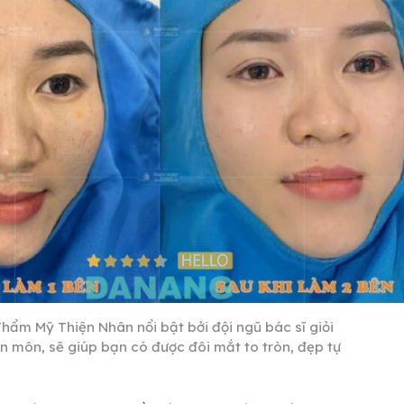
Thẩm Mỹ Thiện Nhân nổi bật bởi đội ngũ bác sĩ giỏi
n môn, sẽ giúp bạn có được đôi mắt to tròn, đẹp tự