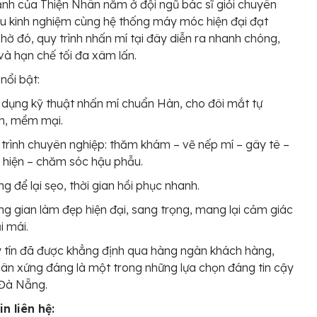
h của Thiện Nhân nằm ở đội ngũ bác sĩ giỏi chuyên
u kinh nghiệm cùng hệ thống máy móc hiện đại đạt
hờ đó, quy trình nhấn mí tại đây diễn ra nhanh chóng,
và hạn chế tối đa xâm lấn.
nổi bật:
dụng kỹ thuật nhấn mí chuẩn Hàn, cho đôi mắt tự
n, mềm mại.
trình chuyên nghiệp: thăm khám – vẽ nếp mí – gây tê –
 hiện – chăm sóc hậu phẫu.
g để lại sẹo, thời gian hồi phục nhanh.
g gian làm đẹp hiện đại, sang trọng, mang lại cảm giác
i mái.
y tín đã được khẳng định qua hàng ngàn khách hàng,
ân xứng đáng là một trong những lựa chọn đáng tin cậy
 Đà Nẵng.
n liên hệ: