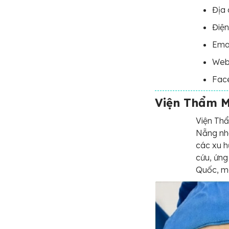
Địa 
Điện
Ema
Web
Fac
Viện Thẩm M
Viện Thẩ
Nẵng nhờ
các xu h
cứu, ứng
Quốc, ma