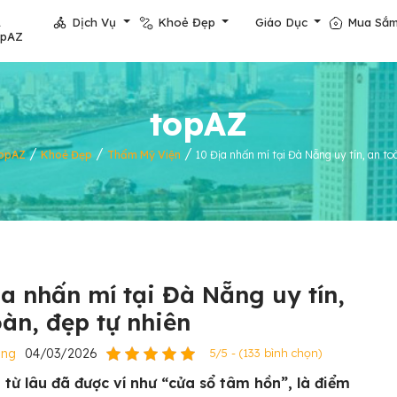
Dịch Vụ
Khoẻ Đẹp
Giáo Dục
Mua Sắ
opAZ
topAZ
/
/
/
opAZ
Khoẻ Đẹp
Thẩm Mỹ Viện
10 Địa nhấn mí tại Đà Nẵng uy tín, an to
ịa nhấn mí tại Đà Nẵng uy tín,
oàn, đẹp tự nhiên
ẵng
04/03/2026
5/5 - (133 bình chọn)
 từ lâu đã được ví như “cửa sổ tâm hồn”, là điểm