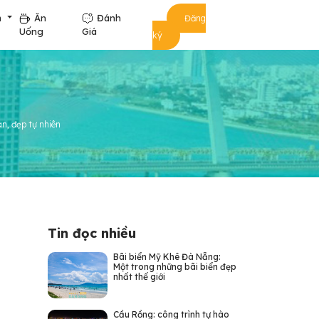
m
Ăn
Đánh
Đăng
Uống
Giá
ký
àn, đẹp tự nhiên
Tin đọc nhiều
Bãi biển Mỹ Khê Đà Nẵng:
Một trong những bãi biển đẹp
nhất thế giới
Cầu Rồng: công trình tự hào