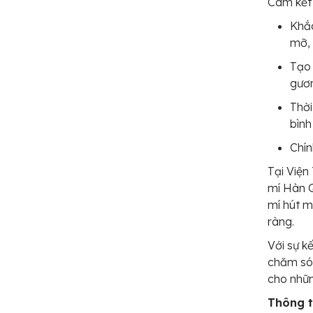
Cam kết 
Khắc
mỡ, 
Tạo 
gươ
Thời
bình
Chín
Tại Viện
mí Hàn 
mí hút m
ràng.
Với sự k
chăm sóc
cho nhữn
Thông ti