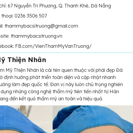
chỉ: 67 Nguyễn Tri Phương, Q. Thanh Khê, Đà Nẵng
 thoại: 0236 3506 507
il: thammybacsitruong@gmail.com
site: thammybacsitruong.vn
ebook: FB.com/VienThamMyVanTruong/
ỹ Thiện Nhân
m Mỹ Thiện Nhân là cái tên quen thuộc với phái đẹp Đà
 định hướng phát triển toàn diện và cập nhật nhanh
ướng làm đẹp quốc tế. Đơn vị này luôn chú trọng nghiên
 dụng những công nghệ thẩm mỹ tiên tiến nhất từ Hàn
ng đến kết quả thẩm mỹ an toàn và hiệu quả.