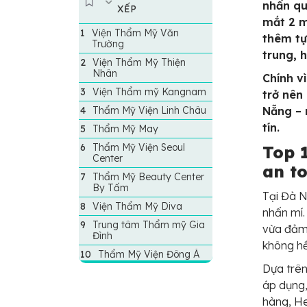
nhấn qu
XẾP
mắt 2 m
Viện Thẩm Mỹ Văn
thêm tự
Trường
trung, 
Viện Thẩm Mỹ Thiện
Nhân
Chính v
Viện Thẩm mỹ Kangnam
trở nên
Thẩm Mỹ Viện Linh Châu
Nẵng – 
tín.
Thẩm Mỹ May
Thẩm Mỹ Viện Seoul
Top 
Center
an to
Thẩm Mỹ Beauty Center
By Tấm
Tại Đà N
Viện Thẩm Mỹ Diva
nhấn mí.
Trung tâm Thẩm mỹ Gia
vừa đảm 
Đình
không hề
Thẩm Mỹ Viện Đông Á
Dựa trên
áp dụng,
hàng, He