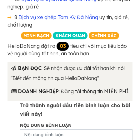
nghiệp, giá rẻ
8
Dịch vụ xe ghép Tam Kỳ Đà Nẵng
uy tín, giá rẻ,
chất lượng
MINH BẠCH
KHÁCH QUAN
CHÍNH XÁC
HelloDaNang đặt ra
03
tiêu chí với mục tiêu bảo
vệ người dùng tốt hơn, an toàn hơn
BẠN ĐỌC
: Sẽ nhận được ưu đãi tốt hơn khi nói
"Biết đến thông tin qua HelloDaNang"
DOANH NGHIỆP
: Đăng tải thông tin MIỄN PHÍ.
Trở thành người đầu tiên bình luận cho bài
viết này!
NỘI DUNG BÌNH LUẬN