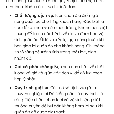
chất lượng. Để đưa ra được quyết định phù hợp bạn
nên tham khảo các tiêu chí dưới đây:
Chất lượng dịch vụ:
Nên chọn địa điểm giặt
riêng quần áo cho từng khách hàng. Đặc biệt là
các đồ có màu và đồ màu trắng, Không nên giặt
chung để tránh các bệnh về da và đảm bảo vệ
sinh quần áo. Ủi là và xếp lại gọn gàng trước khi
bàn giao lại quần áo cho khách hàng. Ghi thông
tin rõ ràng để tránh tình trạng thất lạc, giao
nhầm đồ.
Giá cả phải chăng:
Bạn nên cân nhắc về chất
lượng và giá cả giữa các đơn vị để có lựa chọn
hợp lý nhất.
Quy trình giặt ủi:
Các cơ sở dịch vụ giặt ủi
chuyên nghiệp tại Đà Nẵng cần có quy trình rõ
ràng. Tiếp nhận, phân loại và vệ sinh lồng giặt
thường xuyên để bụi bẩn không bám lại sau khi
quần áo đã được giặt sạch.