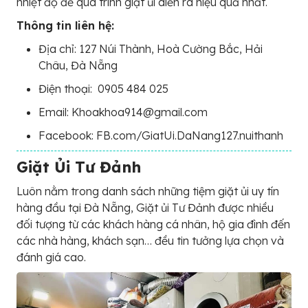
nhiệt độ để quá trình giặt ủi diễn ra hiệu quả nhất.
Thông tin liên hệ:
Địa chỉ: 127 Núi Thành, Hoà Cường Bắc, Hải
Châu, Đà Nẵng
Điện thoại:
0905 484 025
Email: Khoakhoa914@gmail.com
Facebook: FB.com/GiatUi.DaNang127.nuithanh
Giặt Ủi Tư Đảnh
Luôn nằm trong danh sách những tiệm giặt ủi uy tín
hàng đầu tại Đà Nẵng, Giặt ủi Tư Đảnh được nhiều
đối tượng từ các khách hàng cá nhân, hộ gia đình đến
các nhà hàng, khách sạn… đều tin tưởng lựa chọn và
đánh giá cao.