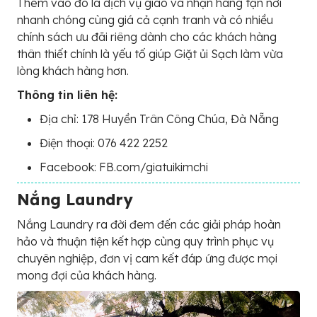
Thêm vào đó là dịch vụ giao và nhận hàng tận nơi
nhanh chóng cùng giá cả cạnh tranh và có nhiều
chính sách ưu đãi riêng dành cho các khách hàng
thân thiết chính là yếu tố giúp Giặt ủi Sạch làm vừa
lòng khách hàng hơn.
Thông tin liên hệ:
Địa chỉ: 178 Huyền Trân Công Chúa, Đà Nẵng
Điện thoại: 076 422 2252
Facebook: FB.com/giatuikimchi
Nắng Laundry
Nắng Laundry ra đời đem đến các giải pháp hoàn
hảo và thuận tiện kết hợp cùng quy trình phục vụ
chuyên nghiệp, đơn vị cam kết đáp ứng được mọi
mong đợi của khách hàng.