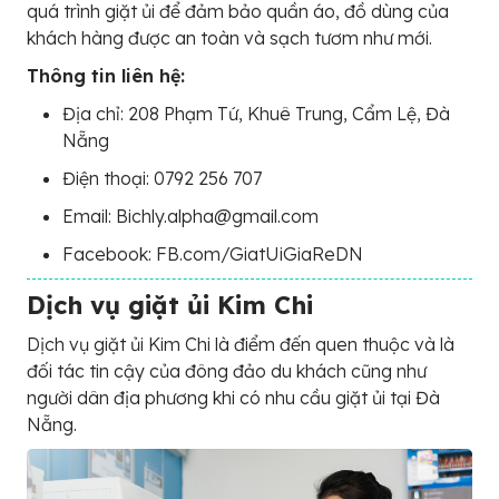
quá trình giặt ủi để đảm bảo quần áo, đồ dùng của
khách hàng được an toàn và sạch tươm như mới.
Thông tin liên hệ:
Địa chỉ: 208 Phạm Tứ, Khuê Trung, Cẩm Lệ, Đà
Nẵng
Điện thoại:
0792 256 707
Email: Bichly.alpha@gmail.com
Facebook: FB.com/GiatUiGiaReDN
Dịch vụ giặt ủi Kim Chi
Dịch vụ giặt ủi Kim Chi là điểm đến quen thuộc và là
đối tác tin cậy của đông đảo du khách cũng như
người dân địa phương khi có nhu cầu giặt ủi tại Đà
Nẵng.