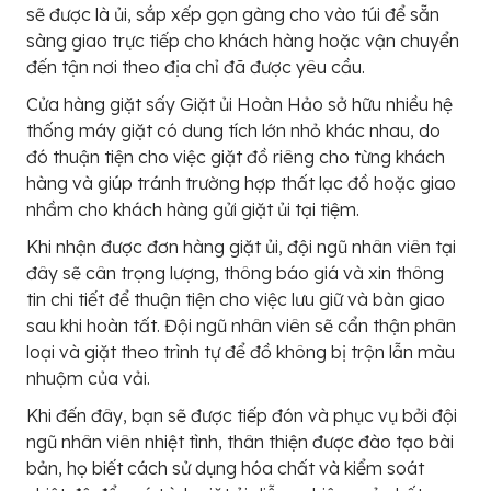
sẽ được là ủi, sắp xếp gọn gàng cho vào túi để sẵn
sàng giao trực tiếp cho khách hàng hoặc vận chuyển
đến tận nơi theo địa chỉ đã được yêu cầu.
Cửa hàng giặt sấy Giặt ủi Hoàn Hảo sở hữu nhiều hệ
thống máy giặt có dung tích lớn nhỏ khác nhau, do
đó thuận tiện cho việc giặt đồ riêng cho từng khách
hàng và giúp tránh trường hợp thất lạc đồ hoặc giao
nhầm cho khách hàng gửi giặt ủi tại tiệm.
Khi nhận được đơn hàng giặt ủi, đội ngũ nhân viên tại
đây sẽ cân trọng lượng, thông báo giá và xin thông
tin chi tiết để thuận tiện cho việc lưu giữ và bàn giao
sau khi hoàn tất. Đội ngũ nhân viên sẽ cẩn thận phân
loại và giặt theo trình tự để đồ không bị trộn lẫn màu
nhuộm của vải.
Khi đến đây, bạn sẽ được tiếp đón và phục vụ bởi đội
ngũ nhân viên nhiệt tình, thân thiện được đào tạo bài
bản, họ biết cách sử dụng hóa chất và kiểm soát