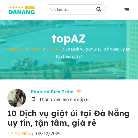
topAZ
/
/
/
Trang chủ
topAZ
Dịch Vụ
10 Dịch vụ giặt ủi tại Đà Nẵng uy tín,
tận tâm, giá rẻ
Phan Hà Bích Trâm
Thành viên leo núi cấp 6
10 Dịch vụ giặt ủi tại Đà Nẵng
uy tín, tận tâm, giá rẻ
TP Đà Nẵng
02/12/2025