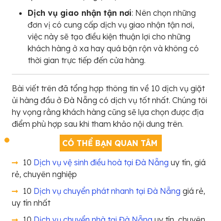
Dịch vụ giao nhận tận nơi
: Nên chọn những
đơn vị có cung cấp dịch vụ giao nhận tận nơi,
việc này sẽ tạo điều kiện thuận lợi cho những
khách hàng ở xa hay quá bận rộn và không có
thời gian trực tiếp đến cửa hàng.
Bài viết trên đã tổng hợp thông tin về 10 dịch vụ giặt
ủi hàng đầu ở Đà Nẵng có dịch vụ tốt nhất. Chúng tôi
hy vọng rằng khách hàng cũng sẽ lựa chọn được địa
điểm phù hợp sau khi tham khảo nội dung trên.
CÓ THỂ BẠN QUAN TÂM
10
Dịch vụ vệ sinh điều hoà tại Đà Nẵng
uy tín, giá
rẻ, chuyên nghiệp
10
Dịch vụ chuyển phát nhanh tại Đà Nẵng
giá rẻ,
uy tín nhất
10
Dịch vụ chuyển nhà tại Đà Nẵng
uy tín, chuyên