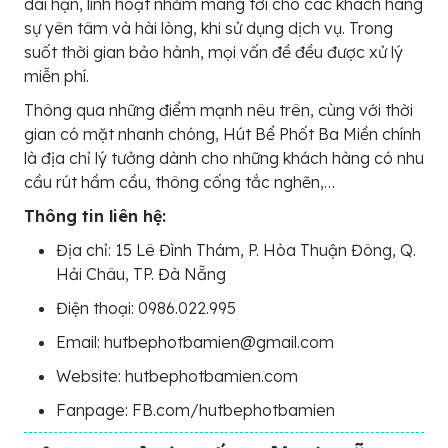
dài hạn, linh hoạt nhằm mang tới cho các khách hàng
sự yên tâm và hài lòng, khi sử dụng dịch vụ. Trong
suốt thời gian bảo hành, mọi vấn đề đều được xử lý
miễn phí.
Thông qua những điểm mạnh nêu trên, cùng với thời
gian có mặt nhanh chóng, Hút Bể Phốt Ba Miền chính
là địa chỉ lý tưởng dành cho những khách hàng có nhu
cầu rút hầm cầu, thông cống tắc nghẽn,…
Thông tin liên hệ:
Địa chỉ: 15 Lê Đình Thám, P. Hòa Thuận Đông, Q.
Hải Châu, TP. Đà Nẵng
Điện thoại: 0986.022.995
Email: hutbephotbamien@gmail.com
Website: hutbephotbamien.com
Fanpage: FB.com/hutbephotbamien