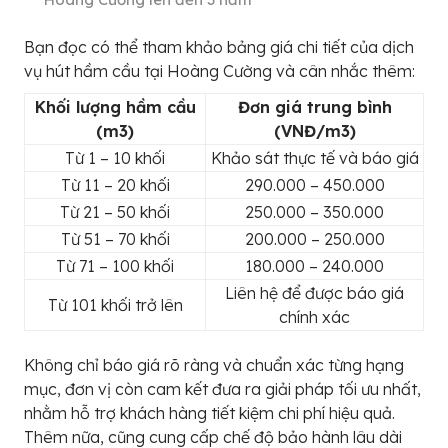
Bạn đọc có thể tham khảo bảng giá chi tiết của dịch
vụ hút hầm cầu tại Hoàng Cường và cân nhắc thêm:
Khối lượng hầm cầu
Đơn giá trung bình
(m3)
(VNĐ/m3)
Từ 1 – 10 khối
Khảo sát thực tế và báo giá
Từ 11 – 20 khối
290.000 – 450.000
Từ 21 – 50 khối
250.000 – 350.000
Từ 51 – 70 khối
200.000 – 250.000
Từ 71 – 100 khối
180.000 – 240.000
Liên hệ để được báo giá
Từ 101 khối trở lên
chính xác
Không chỉ báo giá rõ ràng và chuẩn xác từng hạng
mục, đơn vị còn cam kết đưa ra giải pháp tối ưu nhất,
nhằm hỗ trợ khách hàng tiết kiệm chi phí hiệu quả.
Thêm nữa, cũng cung cấp chế độ bảo hành lâu dài