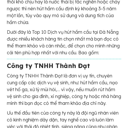
thối khó chịu hay là nước thải bị tắc nghẽn hoặc chảy
ngược thì nên hút hầm cầu định kỳ khoảng 3-5 năm
một lần, tùy vào quy mô sử dụng và dung tích của
hầm chứa.
Dưới đây là Top 10 Dịch vụ hút hầm cầu tại Đà Nẵng
được nhiều khách hàng tin chọn nhất mà bạn đọc có
thể tham khảo và cân nhắc, để chọn cho mình những
cái tên phù hợp nhất với nhu cầu. Bao gồm:
Công ty TNHH Thành Đạt
Công ty TNHH Thành Đạt là đơn vị uy tín, chuyên
cung cấp các dịch vụ vệ sinh, như: hút hầm cầu, nạo
vét hố ga, xử lý mùi hôi,… vì vậy, nếu muốn rút hầm
vệ sinh cho gia đình, xí nghiệp, công ty hoặc nhà hàng
mình thì bạn đọc có thể tham khảo địa chỉ này.
Ưu thế đầu tiên của công ty này là đội ngũ nhân viên
có kinh nghiệm dày dặn, tay nghề cao và luôn làm
việc với thái độ nhiệt tình, siêng năng cũng như phân