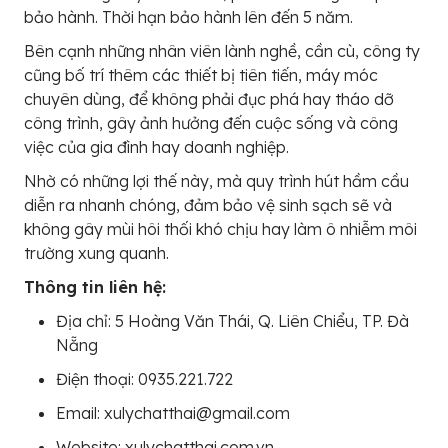
bảo hành. Thời hạn bảo hành lên đến 5 năm.
Bên cạnh những nhân viên lành nghề, cần cù, công ty
cũng bố trí thêm các thiết bị tiên tiến, máy móc
chuyên dùng, để không phải đục phá hay tháo dỡ
công trình, gây ảnh hưởng đến cuộc sống và công
việc của gia đình hay doanh nghiệp.
Nhờ có những lợi thế này, mà quy trình hút hầm cầu
diễn ra nhanh chóng, đảm bảo vệ sinh sạch sẽ và
không gây mùi hôi thối khó chịu hay làm ô nhiễm môi
trường xung quanh.
Thông tin liên hệ:
Địa chỉ: 5 Hoàng Văn Thái, Q. Liên Chiểu, TP. Đà
Nẵng
Điện thoại: 0935.221.722
Email: xulychatthai@gmail.com
Website: xulychatthai.com.vn