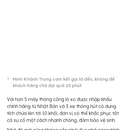
Minh Khánh Trung cam kết gọi là đến, không để
khách hàng chờ đợi quá 20 phút
Với hơn 5 máy thông cống lò xo được nhập khẩu
chính hãng từ Nhật Bản và 3 xe thông hút có dung
tích chứa lên tới 10 khối, đơn vị có thể khắc phục tất
cả sự cố một cách nhanh chóng, đảm bảo vệ sinh.
Nhờ đó mà cũng không cần phải đục phá công trình,