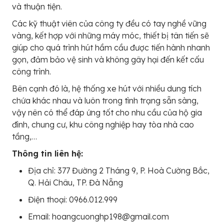
và thuận tiện.
Các kỹ thuật viên của công ty đều có tay nghề vững
vàng, kết hợp với những máy móc, thiết bị tân tiến sẽ
giúp cho quá trình hút hầm cầu được tiến hành nhanh
gọn, đảm bảo vệ sinh và không gây hại đến kết cấu
công trình.
Bên cạnh đó là, hệ thống xe hút với nhiều dung tích
chứa khác nhau và luôn trong tình trạng sẵn sàng,
vậy nên có thể đáp ứng tốt cho nhu cầu của hộ gia
đình, chung cư, khu công nghiệp hay tòa nhà cao
tầng,…
Thông tin liên hệ:
Địa chỉ: 377 Đường 2 Tháng 9, P. Hoà Cường Bắc,
Q. Hải Châu, TP. Đà Nẵng
Điện thoại: 0966.012.999
Email: hoangcuonghp198@gmail.com