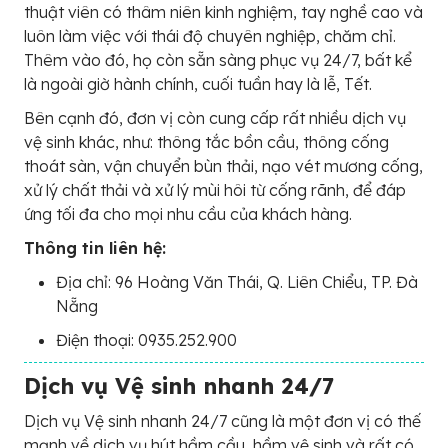
thuật viên có thâm niên kinh nghiệm, tay nghề cao và
luôn làm việc với thái độ chuyên nghiệp, chăm chỉ.
Thêm vào đó, họ còn sẵn sàng phục vụ 24/7, bất kể
là ngoài giờ hành chính, cuối tuần hay là lễ, Tết.
Bên cạnh đó, đơn vị còn cung cấp rất nhiều dịch vụ
vệ sinh khác, như: thông tắc bồn cầu, thông cống
thoát sàn, vận chuyển bùn thải, nạo vét mương cống,
xử lý chất thải và xử lý mùi hôi từ cống rãnh, để đáp
ứng tối đa cho mọi nhu cầu của khách hàng.
Thông tin liên hệ:
Địa chỉ: 96 Hoàng Văn Thái, Q. Liên Chiểu, TP. Đà
Nẵng
Điện thoại: 0935.252.900
Dịch vụ Vệ sinh nhanh 24/7
Dịch vụ Vệ sinh nhanh 24/7 cũng là một đơn vị có thế
mạnh về dịch vụ hút hầm cầu, hầm vệ sinh và rất có