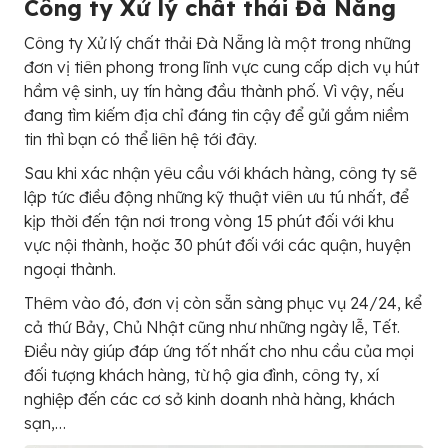
Công ty Xử lý chất thải Đà Nẵng
Công ty Xử lý chất thải Đà Nẵng là một trong những
đơn vị tiên phong trong lĩnh vực cung cấp dịch vụ hút
hầm vệ sinh, uy tín hàng đầu thành phố. Vì vậy, nếu
đang tìm kiếm địa chỉ đáng tin cậy để gửi gắm niềm
tin thì bạn có thể liên hệ tới đây.
Sau khi xác nhận yêu cầu với khách hàng, công ty sẽ
lập tức điều động những kỹ thuật viên ưu tú nhất, để
kịp thời đến tận nơi trong vòng 15 phút đối với khu
vực nội thành, hoặc 30 phút đối với các quận, huyện
ngoại thành.
Thêm vào đó, đơn vị còn sẵn sàng phục vụ 24/24, kể
cả thứ Bảy, Chủ Nhật cũng như những ngày lễ, Tết.
Điều này giúp đáp ứng tốt nhất cho nhu cầu của mọi
đối tượng khách hàng, từ hộ gia đình, công ty, xí
nghiệp đến các cơ sở kinh doanh nhà hàng, khách
sạn,…