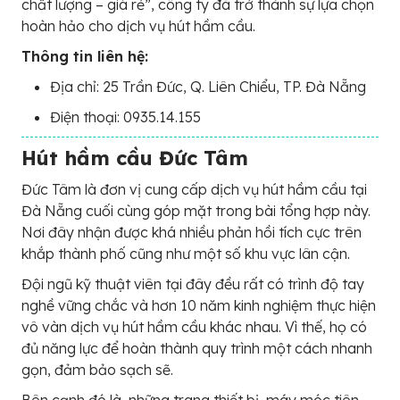
chất lượng – giá rẻ”, công ty đã trở thành sự lựa chọn
hoàn hảo cho dịch vụ hút hầm cầu.
Thông tin liên hệ:
Địa chỉ: 25 Trần Đức, Q. Liên Chiểu, TP. Đà Nẵng
Điện thoại: 0935.14.155
Hút hầm cầu Đức Tâm
Đức Tâm là đơn vị cung cấp dịch vụ hút hầm cầu tại
Đà Nẵng cuối cùng góp mặt trong bài tổng hợp này.
Nơi đây nhận được khá nhiều phản hồi tích cực trên
khắp thành phố cũng như một số khu vực lân cận.
Đội ngũ kỹ thuật viên tại đây đều rất có trình độ tay
nghề vững chắc và hơn 10 năm kinh nghiệm thực hiện
vô vàn dịch vụ hút hầm cầu khác nhau. Vì thế, họ có
đủ năng lực để hoàn thành quy trình một cách nhanh
gọn, đảm bảo sạch sẽ.
Bên cạnh đó là, những trang thiết bị, máy móc tiên