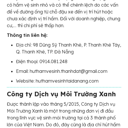
có hầm vệ sinh nhỏ và có thể chênh lệch do các vấn
đề về đường ống từ chỗ đậu xe đến vị trí hút hoặc
chưa xác định vị trí hầm. Đối với doanh nghiệp, chung
cư,… thì chi phí sẽ thấp hơn.
Thông tin liên hệ:
Địa chỉ: 98 Dũng Sỹ Thanh Khê, P. Thanh Khê Tây,
Q. Thanh Khê, TP. Đà Nẵng
Điện thoại: 0914.081.248
Email: huthamvesinh.thanhdat@gmail.com
Website: huthamvesinhtaidanang.com
Công ty Dịch vụ Môi Trường Xanh
Được thành lập vào tháng 5/2015, Công ty Dịch vụ
Môi Trường Xanh là một trong những đơn vị đi đầu
trong lĩnh vực vệ sinh môi trường tại cả 3 thành phố
lớn của Việt Nam. Do đó, đây cũng là địa chỉ hút hầm