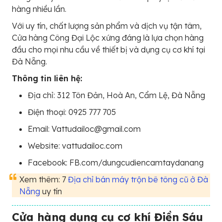
hàng nhiều lần.
Với uy tín, chất lượng sản phẩm và dịch vụ tận tâm,
Cửa hàng Công Đại Lộc xứng đáng là lựa chọn hàng
đầu cho mọi nhu cầu về thiết bị và dụng cụ cơ khí tại
Đà Nẵng.
Thông tin liên hệ:
Địa chỉ: 312 Tôn Đản, Hoà An, Cẩm Lệ, Đà Nẵng
Điện thoại: 0925 777 705
Email: Vattudailoc@gmail.com
Website: vattudailoc.com
Facebook: FB.com/dungcudiencamtaydanang
Xem thêm: 7
Địa chỉ bán máy trộn bê tông cũ ở Đà
Nẵng
uy tín
Cửa hàng dụng cụ cơ khí Điền Sáu