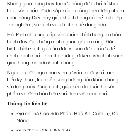
Không gian trưng bày tại cửa hàng được bố trí khoa
học, sản phẩm được sắp xếp rõ ràng theo từng nhóm
chức năng. Điều này giúp khách hàng có thể trực tiếp
trải nghiệm, so sánh và lựa chọn dễ dàng hơn.
Hải Minh chỉ cung cấp sản phẩm chính hãng, có bảo
hành đầy đủ, chứng minh nguồn gốc rõ ràng. Đặc
biệt, chính sách giá của đơn vị luôn được tối ưu để
cạnh tranh nhất trên thị trường, đi kèm với chính sách
giao hàng tận nơi nhanh chóng.
Ngoài ra, đội ngũ nhân viên tư vấn tại đây rất am
hiểu kỹ thuật, luôn sẵn sàng hướng dẫn khách hàng
sử dụng máy đúng cách, giúp kéo dài tuổi thọ sản
phẩm và đảm bảo hiệu suất làm việc cao nhất.
Thông tin liên hệ:
Địa chỉ: 33 Cao Sơn Pháo, Hoà An, Cẩm Lệ, Đà
Nẵng
Điện thoại: 0962 986 450