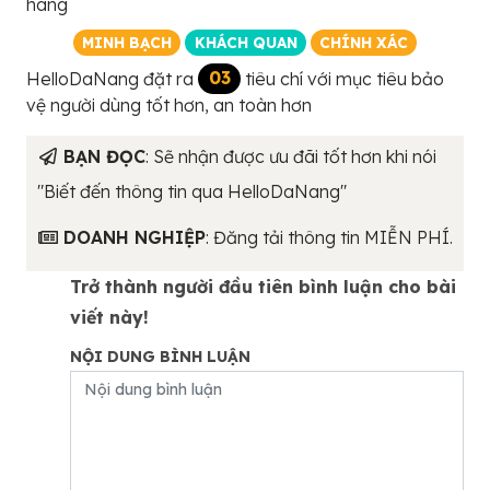
hãng
MINH BẠCH
KHÁCH QUAN
CHÍNH XÁC
HelloDaNang đặt ra
03
tiêu chí với mục tiêu bảo
vệ người dùng tốt hơn, an toàn hơn
BẠN ĐỌC
: Sẽ nhận được ưu đãi tốt hơn khi nói
"Biết đến thông tin qua HelloDaNang"
DOANH NGHIỆP
: Đăng tải thông tin MIỄN PHÍ.
Trở thành người đầu tiên bình luận cho bài
viết này!
NỘI DUNG BÌNH LUẬN