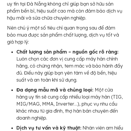
uy tín tại Đà Nẵng không chỉ giúp bạn sở hữu sản
phẩm bền bỉ, hiệu suất cao mà còn đảm bảo dịch vụ
hậu mãi và sửa chữa chuyên nghiệp.
Nên chú ý một số tiêu chí quan trọng sau để đảm
bảo mua được sản phẩm chất lượng, dịch vụ tốt và
giá hợp lý:
Chất lượng sản phẩm – nguồn gốc rõ ràng:
Luôn chọn các đơn vị cung cấp máy hàn chính
hãng, có chứng nhận, tem mác và bảo hành đầy
đủ. Điều này giúp bạn yên tâm về độ bền, hiệu
suất và an toàn khi sử dụng.
Đa dạng mẫu mã và chủng loại:
Một cửa
hàng uy tín sẽ cung cấp nhiều loại máy hàn (TIG,
MIG/MAG, MMA, Inverter…), phục vụ nhu cầu
khác nhau từ gia đình, thợ hàn bán chuyên đến
doanh nghiệp.
Dịch vụ tư vấn và kỹ thuật:
Nhân viên am hiểu