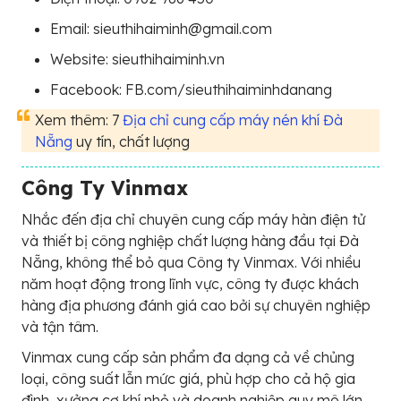
Email: sieuthihaiminh@gmail.com
Website: sieuthihaiminh.vn
Facebook: FB.com/sieuthihaiminhdanang
Xem thêm: 7
Địa chỉ cung cấp máy nén khí Đà
Nẵng
uy tín, chất lượng
Công Ty Vinmax
Nhắc đến địa chỉ chuyên cung cấp máy hàn điện tử
và thiết bị công nghiệp chất lượng hàng đầu tại Đà
Nẵng, không thể bỏ qua Công ty Vinmax. Với nhiều
năm hoạt động trong lĩnh vực, công ty được khách
hàng địa phương đánh giá cao bởi sự chuyên nghiệp
và tận tâm.
Vinmax cung cấp sản phẩm đa dạng cả về chủng
loại, công suất lẫn mức giá, phù hợp cho cả hộ gia
đình, xưởng cơ khí nhỏ và doanh nghiệp quy mô lớn.