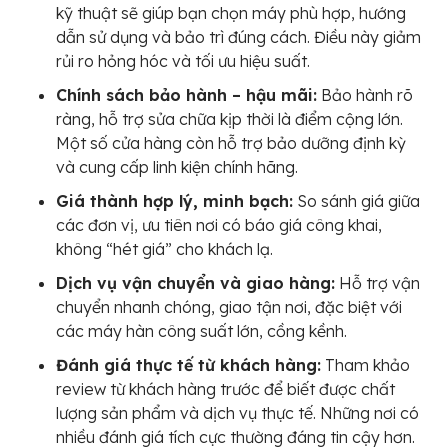
kỹ thuật sẽ giúp bạn chọn máy phù hợp, hướng
dẫn sử dụng và bảo trì đúng cách. Điều này giảm
rủi ro hỏng hóc và tối ưu hiệu suất.
Chính sách bảo hành – hậu mãi:
Bảo hành rõ
ràng, hỗ trợ sửa chữa kịp thời là điểm cộng lớn.
Một số cửa hàng còn hỗ trợ bảo dưỡng định kỳ
và cung cấp linh kiện chính hãng.
Giá thành hợp lý, minh bạch:
So sánh giá giữa
các đơn vị, ưu tiên nơi có báo giá công khai,
không “hét giá” cho khách lạ.
Dịch vụ vận chuyển và giao hàng:
Hỗ trợ vận
chuyển nhanh chóng, giao tận nơi, đặc biệt với
các máy hàn công suất lớn, cồng kềnh.
Đánh giá thực tế từ khách hàng:
Tham khảo
review từ khách hàng trước để biết được chất
lượng sản phẩm và dịch vụ thực tế. Những nơi có
nhiều đánh giá tích cực thường đáng tin cậy hơn.