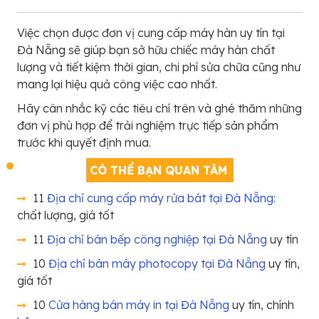
Việc chọn được đơn vị cung cấp máy hàn uy tín tại
Đà Nẵng sẽ giúp bạn sở hữu chiếc máy hàn chất
lượng và tiết kiệm thời gian, chi phí sửa chữa cũng như
mang lại hiệu quả công việc cao nhất.
Hãy cân nhắc kỹ các tiêu chí trên và ghé thăm những
đơn vị phù hợp để trải nghiệm trực tiếp sản phẩm
trước khi quyết định mua.
CÓ THỂ BẠN QUAN TÂM
11
Địa chỉ cung cấp máy rửa bát tại Đà Nẵng
:
chất lượng, giá tốt
11
Địa chỉ bán bếp công nghiệp tại Đà Nẵng
uy tín
10
Địa chỉ bán máy photocopy tại Đà Nẵng
uy tín,
giá tốt
10
Cửa hàng bán máy in tại Đà Nẵng
uy tín, chính