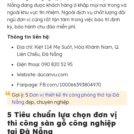
Nẵng đang được khách hàng ở khắp mọi nơi trong và
ngoài khu vực tín nhiệm. Ngoài dịch vụ chất lượng đội
ngũ đơn vị cũng rất tận tâm trong việc bảo trì định
kỳ, bảo hành chu đáo miễn phí.
Thông tin liên hệ:
Địa chỉ: Kiệt 114 Mẹ Suốt, Hòa Khánh Nam, Q.
Liên Chiểu, Đà Nẵng
Điện thoại: 090 820 52 95
Website: ducanvu.com
Fanpage: FB.com/100066393804970
Gợi ý: 5
Đơn vị thiết kế thi công phòng thờ tại Đà
Nẵng
đẹp, chuyên nghiệp
5 Tiêu chuẩn lựa chọn đơn vị
thi công sàn gỗ công nghiệp
tại Đà Nẵng