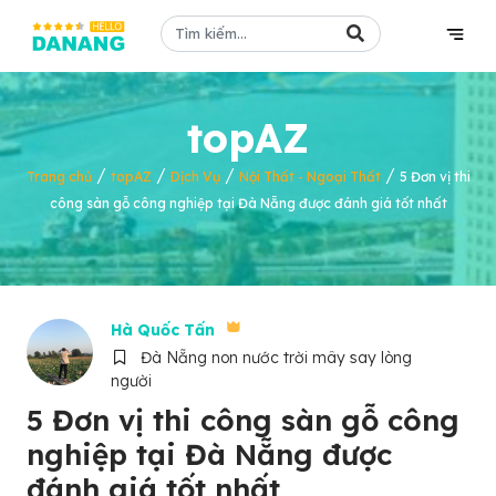
topAZ
/
/
/
/
Trang chủ
topAZ
Dịch Vụ
Nội Thất - Ngoại Thất
5 Đơn vị thi
công sàn gỗ công nghiệp tại Đà Nẵng được đánh giá tốt nhất
Hà Quốc Tấn
Đà Nẵng non nước trời mây say lòng
người
5 Đơn vị thi công sàn gỗ công
nghiệp tại Đà Nẵng được
đánh giá tốt nhất