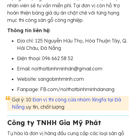
nhân viên sẽ tư vấn miễn phí. Tại đơn vị còn hỗ trợ
hoàn thiện bảng giá dự án chặt chẽ với từng hạng
mục thi công sàn gỗ công nghiệp.
Thông tin liên hệ:
Địa chỉ: 125 Nguyễn Hữu Thọ, Hòa Thuận Tây, Q.
Hải Châu, Đà Nẵng
Điện thoại: 096 662 58 52
Email: noithatbinhminhdn@gmail.com
Website: sangobinhminh.com
Fanpage: FB.com/noithatbinhminhdanang
Gợi ý: 10
Đơn vị thi công cửa nhôm Xingfa tại Đà
Nẵng
uy tín, chất lượng
Công ty TNHH Gia Mỹ Phát
Tự hào là đơn vị hàng đầu cung cấp các loại sàn gỗ