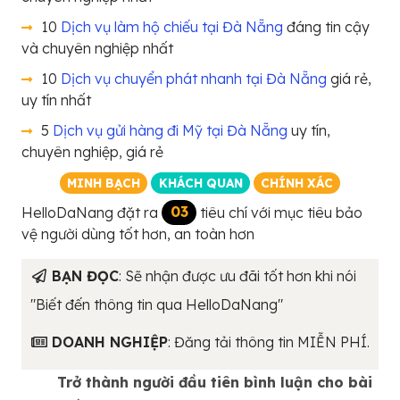
10
Dịch vụ làm hộ chiếu tại Đà Nẵng
đáng tin cậy
và chuyên nghiệp nhất
10
Dịch vụ chuyển phát nhanh tại Đà Nẵng
giá rẻ,
uy tín nhất
5
Dịch vụ gửi hàng đi Mỹ tại Đà Nẵng
uy tín,
chuyên nghiệp, giá rẻ
MINH BẠCH
KHÁCH QUAN
CHÍNH XÁC
HelloDaNang đặt ra
03
tiêu chí với mục tiêu bảo
vệ người dùng tốt hơn, an toàn hơn
BẠN ĐỌC
: Sẽ nhận được ưu đãi tốt hơn khi nói
"Biết đến thông tin qua HelloDaNang"
DOANH NGHIỆP
: Đăng tải thông tin MIỄN PHÍ.
Trở thành người đầu tiên bình luận cho bài