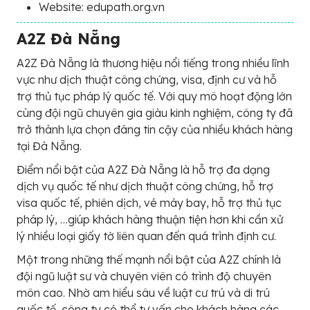
Website: edupath.org.vn
A2Z Đà Nẵng
A2Z Đà Nẵng là thương hiệu nổi tiếng trong nhiều lĩnh
vực như dịch thuật công chứng, visa, định cư và hỗ
trợ thủ tục pháp lý quốc tế. Với quy mô hoạt động lớn
cùng đội ngũ chuyên gia giàu kinh nghiệm, công ty đã
trở thành lựa chọn đáng tin cậy của nhiều khách hàng
tại Đà Nẵng.
Điểm nổi bật của A2Z Đà Nẵng là hỗ trợ đa dạng
dịch vụ quốc tế như dịch thuật công chứng, hỗ trợ
visa quốc tế, phiên dịch, vé máy bay, hỗ trợ thủ tục
pháp lý, …giúp khách hàng thuận tiện hơn khi cần xử
lý nhiều loại giấy tờ liên quan đến quá trình định cư.
Một trong những thế mạnh nổi bật của A2Z chính là
đội ngũ luật sư và chuyên viên có trình độ chuyên
môn cao. Nhờ am hiểu sâu về luật cư trú và di trú
quốc tế, công ty có thể tư vấn cho khách hàng các