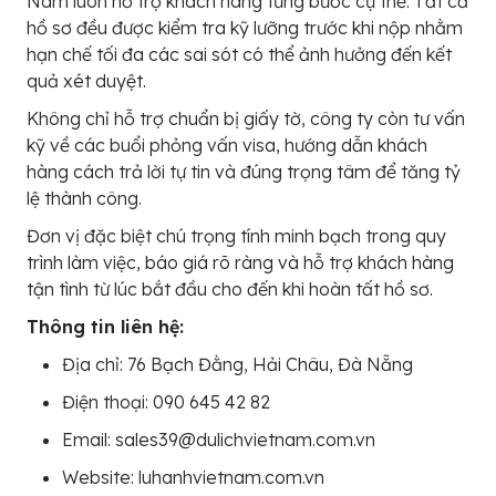
Nam luôn hỗ trợ khách hàng từng bước cụ thể. Tất cả
hồ sơ đều được kiểm tra kỹ lưỡng trước khi nộp nhằm
hạn chế tối đa các sai sót có thể ảnh hưởng đến kết
quả xét duyệt.
Không chỉ hỗ trợ chuẩn bị giấy tờ, công ty còn tư vấn
kỹ về các buổi phỏng vấn visa, hướng dẫn khách
hàng cách trả lời tự tin và đúng trọng tâm để tăng tỷ
lệ thành công.
Đơn vị đặc biệt chú trọng tính minh bạch trong quy
trình làm việc, báo giá rõ ràng và hỗ trợ khách hàng
tận tình từ lúc bắt đầu cho đến khi hoàn tất hồ sơ.
Thông tin liên hệ:
Địa chỉ: 76 Bạch Đằng, Hải Châu, Đà Nẵng
Điện thoại: 090 645 42 82
Email: sales39@dulichvietnam.com.vn
Website: luhanhvietnam.com.vn