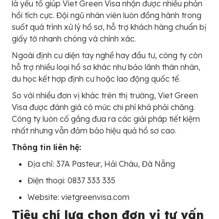
là yếu tố giúp Viet Green Visa nhận được nhiều phản
hồi tích cực. Đội ngũ nhân viên luôn đồng hành trong
suốt quá trình xử lý hồ sơ, hỗ trợ khách hàng chuẩn bị
giấy tờ nhanh chóng và chính xác.
Ngoài định cư diện tay nghề hay đầu tư, công ty còn
hỗ trợ nhiều loại hồ sơ khác như bảo lãnh thân nhân,
du học kết hợp định cư hoặc lao động quốc tế.
So với nhiều đơn vị khác trên thị trường, Viet Green
Visa được đánh giá có mức chi phí khá phải chăng.
Công ty luôn cố gắng đưa ra các giải pháp tiết kiệm
nhất nhưng vẫn đảm bảo hiệu quả hồ sơ cao.
Thông tin liên hệ:
Địa chỉ: 37A Pasteur, Hải Châu, Đà Nẵng
Điện thoại: 0837 333 335
Website: vietgreenvisa.com
Tiêu chí lựa chọn đơn vị tư vấn