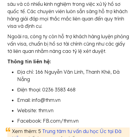
sâu và có nhiều kinh nghiệm trong việc xử lý hồ sơ
quốc tế. Các chuyên viên luôn sẵn sàng hỗ trợ khách
hàng giải đáp mọi thắc mắc liên quan đến quy trình
visa và định cư.
Ngoài ra, công ty còn hỗ trợ khách hàng luyện phỏng
vấn visa, chuẩn bị hồ sơ tài chính cũng như các giấy
tờ liên quan nhằm nâng cao tỷ lệ xét duyệt.
Thông tin liên hệ:
Địa chỉ: 166 Nguyễn Văn Linh, Thanh Khê, Đà
Nẵng
Điện thoại: 0236 3583 468
Email: info@thm.vn
Website: thm.vn
Facebook: FB.com/thm.vn
Xem thêm: 5
Trung tâm tư vấn du học Úc tại Đà