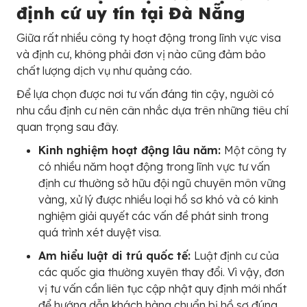
định cứ uy tín tại Đà Nẵng
Giữa rất nhiều công ty hoạt động trong lĩnh vực visa
và định cư, không phải đơn vị nào cũng đảm bảo
chất lượng dịch vụ như quảng cáo.
Để lựa chọn được nơi tư vấn đáng tin cậy, người có
nhu cầu định cư nên cân nhắc dựa trên những tiêu chí
quan trọng sau đây.
Kinh nghiệm hoạt động lâu năm:
Một công ty
có nhiều năm hoạt động trong lĩnh vực tư vấn
định cư thường sở hữu đội ngũ chuyên môn vững
vàng, xử lý được nhiều loại hồ sơ khó và có kinh
nghiệm giải quyết các vấn đề phát sinh trong
quá trình xét duyệt visa.
Am hiểu luật di trú quốc tế:
Luật định cư của
các quốc gia thường xuyên thay đổi. Vì vậy, đơn
vị tư vấn cần liên tục cập nhật quy định mới nhất
để hướng dẫn khách hàng chuẩn bị hồ sơ đúng