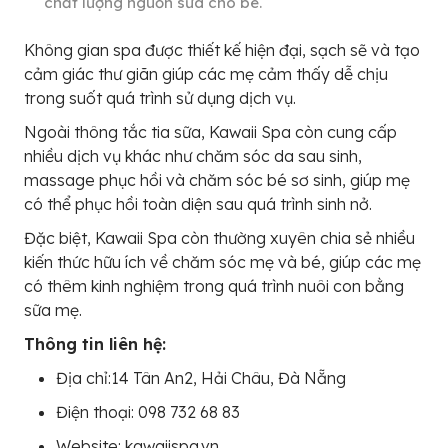
chất lượng nguồn sữa cho bé.
Không gian spa được thiết kế hiện đại, sạch sẽ và tạo
cảm giác thư giãn giúp các mẹ cảm thấy dễ chịu
trong suốt quá trình sử dụng dịch vụ.
Ngoài thông tắc tia sữa, Kawaii Spa còn cung cấp
nhiều dịch vụ khác như chăm sóc da sau sinh,
massage phục hồi và chăm sóc bé sơ sinh, giúp mẹ
có thể phục hồi toàn diện sau quá trình sinh nở.
Đặc biệt, Kawaii Spa còn thường xuyên chia sẻ nhiều
kiến thức hữu ích về chăm sóc mẹ và bé, giúp các mẹ
có thêm kinh nghiệm trong quá trình nuôi con bằng
sữa mẹ.
Thông tin liên hệ:
Địa chỉ:14 Tân An2, Hải Châu, Đà Nẵng
Điện thoại: 098 732 68 83
Website: kawaiispa.vn