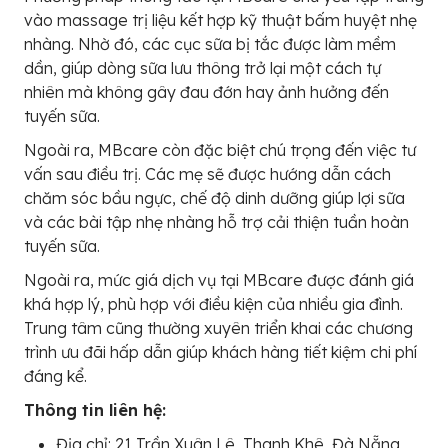
vào massage trị liệu kết hợp kỹ thuật bấm huyệt nhẹ
nhàng. Nhờ đó, các cục sữa bị tắc được làm mềm
dần, giúp dòng sữa lưu thông trở lại một cách tự
nhiên mà không gây đau đớn hay ảnh hưởng đến
tuyến sữa.
Ngoài ra, MBcare còn đặc biệt chú trọng đến việc tư
vấn sau điều trị. Các mẹ sẽ được hướng dẫn cách
chăm sóc bầu ngực, chế độ dinh dưỡng giúp lợi sữa
và các bài tập nhẹ nhàng hỗ trợ cải thiện tuần hoàn
tuyến sữa.
Ngoài ra, mức giá dịch vụ tại MBcare được đánh giá
khá hợp lý, phù hợp với điều kiện của nhiều gia đình.
Trung tâm cũng thường xuyên triển khai các chương
trình ưu đãi hấp dẫn giúp khách hàng tiết kiệm chi phí
đáng kể.
Thông tin liên hệ:
Địa chỉ: 21 Trần Xuân Lê, Thanh Khê, Đà Nẵng