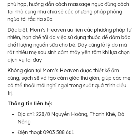
phù hợp, hướng dẫn cách massage ngực đúng cách
tại nhà cũng như chia sẻ các phương pháp phòng
ngừa tái tắc tia sữa.
Đặc biệt, Mom’s Heaven ưu tiên các phương pháp tự
nhiên, hạn chế tối đa việc sử dụng thuốc để đảm bảo
chất lượng nguồn sữa cho bé. Đây cũng là lý do mà
rất nhiều mẹ sau sinh cảm thấy yên tâm khi lựa chọn
dịch vụ tại đây.
Không gian tại Mom’s Heaven được thiết kế ấm
cúng, sạch sẽ và tạo cảm giác thư giãn, giúp các mẹ
có thể thoải mái nghỉ ngơi trong suốt quá trình điều
trị.
Thông tin liên hệ:
Địa chỉ: 228/8 Nguyễn Hoàng, Thanh Khê, Đà
Nẵng
Điện thoại: 0903 588 661