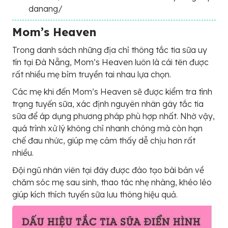
danang/
Mom’s Heaven
Trong danh sách những địa chỉ thông tắc tia sữa uy
tín tại Đà Nẵng, Mom’s Heaven luôn là cái tên được
rất nhiều mẹ bỉm truyền tai nhau lựa chọn.
Các mẹ khi đến Mom’s Heaven sẽ được kiểm tra tình
trạng tuyến sữa, xác định nguyên nhân gây tắc tia
sữa để áp dụng phương pháp phù hợp nhất. Nhờ vậy,
quá trình xử lý không chỉ nhanh chóng mà còn hạn
chế đau nhức, giúp mẹ cảm thấy dễ chịu hơn rất
nhiều.
Đội ngũ nhân viên tại đây được đào tạo bài bản về
chăm sóc mẹ sau sinh, thao tác nhẹ nhàng, khéo léo
giúp kích thích tuyến sữa lưu thông hiệu quả.