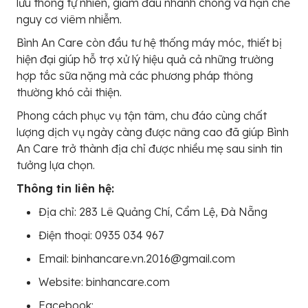
lưu thông tự nhiên, giảm đau nhanh chóng và hạn chế
nguy cơ viêm nhiễm.
Bình An Care còn đầu tư hệ thống máy móc, thiết bị
hiện đại giúp hỗ trợ xử lý hiệu quả cả những trường
hợp tắc sữa nặng mà các phương pháp thông
thường khó cải thiện.
Phong cách phục vụ tận tâm, chu đáo cùng chất
lượng dịch vụ ngày càng được nâng cao đã giúp Bình
An Care trở thành địa chỉ được nhiều mẹ sau sinh tin
tưởng lựa chọn.
Thông tin liên hệ:
Địa chỉ: 283 Lê Quảng Chí, Cẩm Lệ, Đà Nẵng
Điện thoại: 0935 034 967
Email: binhancare.vn.2016@gmail.com
Website: binhancare.com
Facebook: