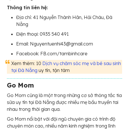
Thông tin liên hệ:
Địa chỉ: 41 Nguyễn Thành Hãn, Hải Châu, Đà
Nẵng
Điện thoại: 0935 540 491
Email: Nguyentuenhi43@gmail.com
Facebook: FB.com/tambinhcare
Xem thêm: 10
Dịch vụ chăm sóc mẹ và bé sau sinh
tại Đà Nẵng
uy tín, tận tâm
Go Mom
Go Mom cũng là một trong những cơ sở thông tắc tia
sữa uy tín tại Đà Nẵng được nhiều mẹ bầu truyền tai
nhau trong thời gian qua.
Go Mom nổi bật với đội ngũ chuyên gia có trình độ
chuyên môn cao, nhiều năm kinh nghiệm trong lĩnh