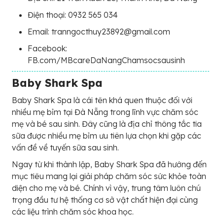
Điện thoại: 0932 565 034
Email: tranngocthuy23892@gmail.com
Facebook:
FB.com/MBcareDaNangChamsocsausinh
Baby Shark Spa
Baby Shark Spa là cái tên khá quen thuộc đối với
nhiều mẹ bỉm tại Đà Nẵng trong lĩnh vực chăm sóc
mẹ và bé sau sinh. Đây cũng là địa chỉ thông tắc tia
sữa được nhiều mẹ bỉm ưu tiên lựa chọn khi gặp các
vấn đề về tuyến sữa sau sinh.
Ngay từ khi thành lập, Baby Shark Spa đã hướng đến
mục tiêu mang lại giải pháp chăm sóc sức khỏe toàn
diện cho mẹ và bé. Chính vì vậy, trung tâm luôn chú
trọng đầu tư hệ thống cơ sở vật chất hiện đại cùng
các liệu trình chăm sóc khoa học.