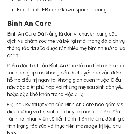
Facebook: FB.com/kawaiispacndanang
Bình An Care
Bình An Care Đà Nẵng là đơn vị chuyên cung cấp
dịch vụ chăm sóc mẹ và bé tại nhà, trong đó dịch vụ
thông tắc tia sữa được rất nhiều mẹ bỉm tin tưởng lựa
chọn.
Điểm đặc biệt của Bình An Care là mô hình chăm sóc
tận nhà, giúp mẹ không cần di chuyển mà vẫn được
hỗ trợ điều trị ngay tại không gian quen thuộc. Điều
này đặc biệt phù hợp với những mẹ sau sinh còn yếu
hoặc gặp khó khăn trong việc đi lại.
Đội ngũ kỹ thuật viên của Bình An Care bao gồm y sĩ,
điều dưỡng và hộ sinh có chuyên môn cao. Khi đến
tận nhà, nhân viên sẽ tiến hành thăm khám, đánh giá
tình trạng tắc sữa và thực hiện massage trị liệu phù
hợp.