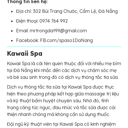
Thông tin liên hệ:
Địa chỉ: 302 Bùi Trang Chước, Cẩm Lệ, Đà Nẵng
Điện thoại: 0974 764 992
Email: mrtrongdat99@gmail.com
Facebook: FB.com/spaso1DaNang
Kawaii Spa
Kawaii Spa là cái tên quen thuộc đối với nhiều mẹ bỉm
tại Đà Nẵng khi nhắc đến các dịch vụ chăm sóc mẹ
và bé sau sinh trong đó có dịch vụ thông tắc tia sữa.
Dịch vụ thông tắc tia sữa tại Kawaii Spa được thực
hiện theo phương pháp kết hợp giữa massage trị liệu
và kỹ thuật bấm huyệt chuyên sâu. Nhờ đó, tình
trạng căng tức ngực, đau nhức và tắc sữa được cải
thiện nhanh chóng mà không cần sử dụng thuốc.
Đội ngũ kỹ thuật viên tại Kawaii Spa có kinh nghiệm