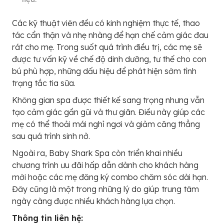
Các kỹ thuật viên đều có kinh nghiệm thực tế, thao
tác cẩn thận và nhẹ nhàng để hạn chế cảm giác đau
rát cho mẹ. Trong suốt quá trình điều trị, các mẹ sẽ
được tư vấn kỹ về chế độ dinh dưỡng, tư thế cho con
bú phù hợp, những dấu hiệu để phát hiện sớm tình
trạng tắc tia sữa.
Không gian spa được thiết kế sang trọng nhưng vẫn
tạo cảm giác gần gũi và thư giãn. Điều này giúp các
mẹ có thể thoải mái nghỉ ngơi và giảm căng thẳng
sau quá trình sinh nở.
Ngoài ra, Baby Shark Spa còn triển khai nhiều
chương trình ưu đãi hấp dẫn dành cho khách hàng
mới hoặc các mẹ đăng ký combo chăm sóc dài hạn.
Đây cũng là một trong những lý do giúp trung tâm
ngày càng được nhiều khách hàng lựa chọn.
Thông tin liên hệ: