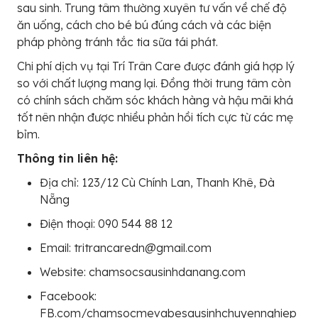
sau sinh. Trung tâm thường xuyên tư vấn về chế độ
ăn uống, cách cho bé bú đúng cách và các biện
pháp phòng tránh tắc tia sữa tái phát.
Chi phí dịch vụ tại Trí Trân Care được đánh giá hợp lý
so với chất lượng mang lại. Đồng thời trung tâm còn
có chính sách chăm sóc khách hàng và hậu mãi khá
tốt nên nhận được nhiều phản hồi tích cực từ các mẹ
bỉm.
Thông tin liên hệ:
Địa chỉ: 123/12 Cù Chính Lan, Thanh Khê, Đà
Nẵng
Điện thoại: 090 544 88 12
Email: tritrancaredn@gmail.com
Website: chamsocsausinhdanang.com
Facebook:
FB.com/chamsocmevabesausinhchuyennghiep