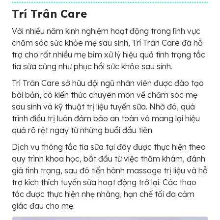
Trí Trân Care
Với nhiều năm kinh nghiệm hoạt động trong lĩnh vực
chăm sóc sức khỏe mẹ sau sinh, Trí Trân Care đã hỗ
trợ cho rất nhiều mẹ bỉm xử lý hiệu quả tình trạng tắc
tia sữa cũng như phục hồi sức khỏe sau sinh.
Trí Trân Care sở hữu đội ngũ nhân viên được đào tạo
bài bản, có kiến thức chuyên môn về chăm sóc mẹ
sau sinh và kỹ thuật trị liệu tuyến sữa. Nhờ đó, quá
trình điều trị luôn đảm bảo an toàn và mang lại hiệu
quả rõ rệt ngay từ những buổi đầu tiên.
Dịch vụ thông tắc tia sữa tại đây được thực hiện theo
quy trình khoa học, bắt đầu từ việc thăm khám, đánh
giá tình trạng, sau đó tiến hành massage trị liệu và hỗ
trợ kích thích tuyến sữa hoạt động trở lại. Các thao
tác được thực hiện nhẹ nhàng, hạn chế tối đa cảm
giác đau cho mẹ.