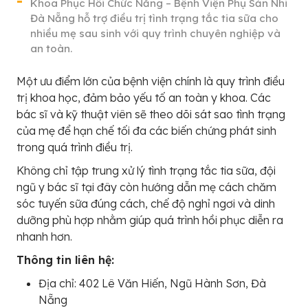
Khoa Phục Hồi Chức Năng – Bệnh Viện Phụ Sản Nhi
Đà Nẵng hỗ trợ điều trị tình trạng tắc tia sữa cho
nhiều mẹ sau sinh với quy trình chuyên nghiệp và
an toàn.
Một ưu điểm lớn của bệnh viện chính là quy trình điều
trị khoa học, đảm bảo yếu tố an toàn y khoa. Các
bác sĩ và kỹ thuật viên sẽ theo dõi sát sao tình trạng
của mẹ để hạn chế tối đa các biến chứng phát sinh
trong quá trình điều trị.
Không chỉ tập trung xử lý tình trạng tắc tia sữa, đội
ngũ y bác sĩ tại đây còn hướng dẫn mẹ cách chăm
sóc tuyến sữa đúng cách, chế độ nghỉ ngơi và dinh
dưỡng phù hợp nhằm giúp quá trình hồi phục diễn ra
nhanh hơn.
Thông tin liên hệ:
Địa chỉ: 402 Lê Văn Hiến, Ngũ Hành Sơn, Đà
Nẵng