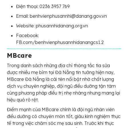
Điện thoại: 0236 3957 769
Email: benhvienphusannhi@danang.gov.vn
Website: phusannhidanang.org.vn
Facebook:
FB.com/benhvienphusannhidanangcs1.2
MBcare
Trong danh sách những địa chỉ thông tắc tia sữa
được nhiều mẹ bỉm tại Đà Nẵng tin tưởng hiện nay,
MBcare Đà Nẵng là cái tên nổi bật nhờ chất lượng
dịch vụ chuyên nghiệp, đội ngũ điều dưỡng tận tâm
cùng phương pháp điều trị nhẹ nhàng nhưng mang lại
hiệu quả rõ rệt.
Điểm mạnh của MBcare chính là đội ngũ nhân viên
điều dưỡng có chuyên môn tốt, giàu kinh nghiệm thực
tế trong việc chăm sóc mẹ sau sinh. Trước khi thực