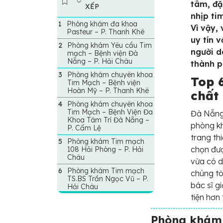
tâm, đặ
XẾP
nhịp ti
Phòng khám đa khoa
Vì vậy,
Pasteur – P. Thanh Khê
uy tín v
Phòng khám Yêu cầu Tim
người d
mạch – Bệnh viện Đà
Nẵng – P. Hải Châu
thành p
Phòng khám chuyên khoa
Top 
Tim Mạch – Bệnh viện
Hoàn Mỹ – P. Thanh Khê
chất
Phòng khám chuyên khoa
Tim Mạch – Bệnh Viện Đa
Đà Nẵng 
Khoa Tâm Trí Đà Nẵng –
phòng kh
P. Cẩm Lệ
trang thi
Phòng khám Tim mạch
chọn đượ
108 Hải Phòng – P. Hải
Châu
vừa có d
Phòng khám Tim mạch
chúng tô
TS.BS Trần Ngọc Vũ – P.
bác sĩ g
Hải Châu
tiện hơn
Phòng khám 