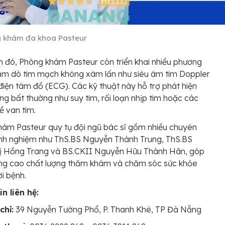
 khám đa khoa Pasteur
 đó, Phòng khám Pasteur còn triển khai nhiều phương
ăm dò tim mạch không xâm lấn như siêu âm tim Doppler
iện tâm đồ (ECG). Các kỹ thuật này hỗ trợ phát hiện
g bất thường như suy tim, rối loạn nhịp tim hoặc các
ề van tim.
ám Pasteur quy tụ đội ngũ bác sĩ gồm nhiều chuyên
inh nghiệm như ThS.BS Nguyễn Thành Trung, ThS.BS
ị Hồng Trang và BS.CKII Nguyễn Hữu Thành Hãn, góp
ng cao chất lượng thăm khám và chăm sóc sức khỏe
i bệnh.
n liên hệ:
chỉ:
39 Nguyễn Tường Phổ, P. Thanh Khê, TP Đà Nẵng