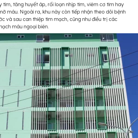
y tim, tăng huyết áp, rối loạn nhịp tim, viêm cơ tim hay
 mỡ máu. Ngoài ra, khu này còn tiếp nhận theo dõi bệnh
ớc và sau can thiệp tim mạch, cũng như điều trị các
mạch máu ngoại biên.