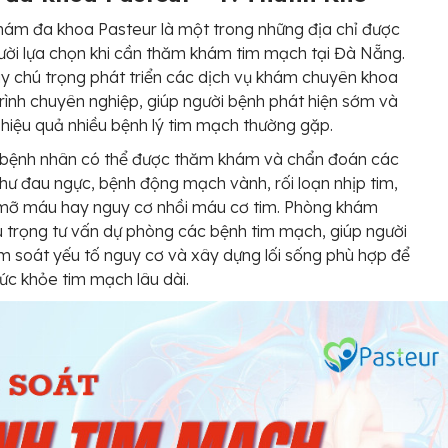
ám đa khoa Pasteur là một trong những địa chỉ được
ười lựa chọn khi cần thăm khám tim mạch tại Đà Nẵng.
y chú trọng phát triển các dịch vụ khám chuyên khoa
trình chuyên nghiệp, giúp người bệnh phát hiện sớm và
 hiệu quả nhiều bệnh lý tim mạch thường gặp.
, bệnh nhân có thể được thăm khám và chẩn đoán các
hư đau ngực, bệnh động mạch vành, rối loạn nhịp tim,
 mỡ máu hay nguy cơ nhồi máu cơ tim. Phòng khám
 trọng tư vấn dự phòng các bệnh tim mạch, giúp người
m soát yếu tố nguy cơ và xây dựng lối sống phù hợp để
ức khỏe tim mạch lâu dài.