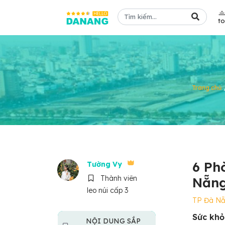
t
Trang chủ
6 Ph
Tường Vy
Thành viên
Nẵng
leo núi cấp 3
TP Đà N
Sức khỏ
NỘI DUNG SẮP