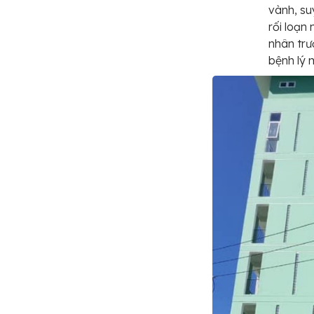
vành, su
rối loạn
nhân trư
bệnh lý 