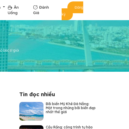
m
Ăn
Đánh
Đăng
Uống
Giá
ký
 bác sĩ giỏi
Tin đọc nhiều
Bãi biển Mỹ Khê Đà Nẵng:
Một trong những bãi biển đẹp
nhất thế giới
Cầu Rồng: công trình tự hào