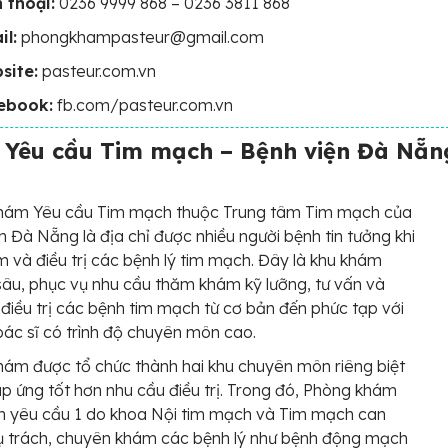
 thoại:
0236 9999 868 – 0236 3811 868
il:
phongkhampasteur@gmail.com
site:
pasteur.com.vn
ebook:
fb.com/pasteur.com.vn
Yêu cầu Tim mạch – Bệnh viện Đà Nẵn
hám Yêu cầu Tim mạch thuộc Trung tâm Tim mạch của
n Đà Nẵng là địa chỉ được nhiều người bệnh tin tưởng khi
 và điều trị các bệnh lý tim mạch. Đây là khu khám
âu, phục vụ nhu cầu thăm khám kỹ lưỡng, tư vấn và
 điều trị các bệnh tim mạch từ cơ bản đến phức tạp với
bác sĩ có trình độ chuyên môn cao.
ám được tổ chức thành hai khu chuyên môn riêng biệt
 ứng tốt hơn nhu cầu điều trị. Trong đó, Phòng khám
h yêu cầu 1 do khoa Nội tim mạch và Tim mạch can
ụ trách, chuyên khám các bệnh lý như bệnh động mạch