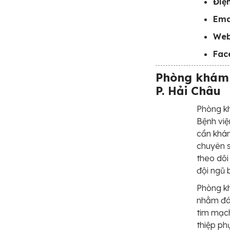
Điện
Ema
Web
Fac
Phòng khám 
P. Hải Châu
Phòng k
Bệnh việ
cần khám
chuyên s
theo dõi
đội ngũ 
Phòng kh
nhằm đáp
tim mạc
thiệp ph