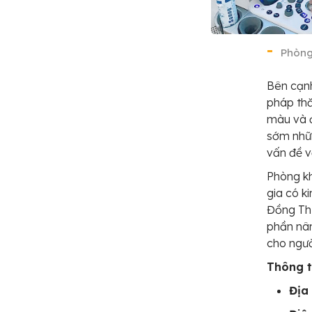
Phòng
Bên cạnh
pháp th
màu và đ
sớm nhữn
vấn đề v
Phòng kh
gia có k
Đồng Th
phần nâ
cho ngườ
Thông ti
Địa 