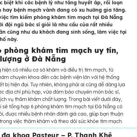
c biệt khi các bệnh lý như tăng huyết áp, rối loạn
m hay bệnh mạch vành đang có xu hướng gia tăng.
 việc tìm kiếm phòng khám tim mạch tại Đà Nẵng
ới đội ngũ bác sĩ giỏi là nhu cầu của rất nhiều
ân cũng như du khách đang sinh sống, làm việc tại
hố này.
6 phòng khám tim mạch uy tín,
 lượng ở Đà Nẵng
hiện có nhiều cơ sở khám và điều trị tim mạch, từ
ám chuyên khoa đến các bệnh viện lớn với hệ thống
ết bị hiện đại. Tuy nhiên, không phải ai cũng dễ dàng lựa
c địa chỉ phù hợp, vừa đảm bảo chuyên môn bác sĩ,
ịch vụ thăm khám chất lượng. Trong bài viết dưới đây,
i sẽ tổng hợp 6 phòng khám tim mạch tại Đà Nẵng có
iỏi, được nhiều bệnh nhân đánh giá cao, giúp bạn thuận
 trong việc thăm khám và theo dõi sức khỏe tim mạch.
đa khoa Pasteur – P. Thanh Khê