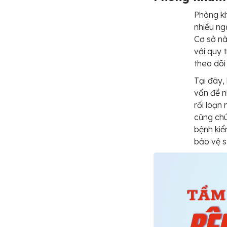
Phòng kh
nhiều ng
Cơ sở nà
với quy 
theo dõi
Tại đây
vấn đề n
rối loạn
cũng chú
bệnh kiể
bảo vệ s