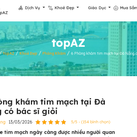
Dịch Vụ
Khoẻ Đẹp
Giáo Dục
Mua Sắ
opAZ
topAZ
/
/
/
/
topAZ
Khoẻ Đẹp
Phòng Khám
6 Phòng khám tim mạch tại Đà Nẵng có
òng khám tim mạch tại Đà
 có bác sĩ giỏi
ẵng
13/03/2026
5/5 - (154 bình chọn)
e tim mạch ngày càng được nhiều người quan